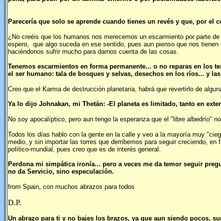
Parecería que solo se aprende cuando tienes un revés y que, por el co
¿No creéis que los humanos nos merecemos un escarmiento por parte de la
espero, que algo suceda en ese sentido, pues aun pienso que nos tienen q
haciéndonos sufrir mucho para darnos cuenta de las cosas.
Tenemos escarmientos en forma permanente... o no reparas en los ter
el ser humano: tala de bosques y selvas, desechos en los ríos... y la
Creo que el Karma de destrucción planetaria, habrá que revertirlo de algu
Ya lo dijo Johnakan, mi Thetán: -El planeta es limitado, tanto en ext
No soy apocalíptico, pero aun tengo la esperanza que el "libre albedrío" 
Todos los días hablo con la gente en la calle y veo a la mayoría muy "ciega”
medio, y sin importar las torres que derribemos para seguir creciendo, en 
político-mundial, pues creo que es de interés general.
Perdona mi simpática ironía... pero a veces me da temor seguir pregu
no da Servicio, sino especulación.
from Spain, con muchos abrazos para todos
D.P.
Un abrazo para ti y no bajes los brazos, ya que aun siendo pocos, su