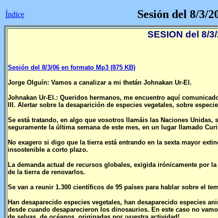
Sesión del 8/3/2
Índice
SESION del 8/3/2
Sesión del 8/3/06 en formato Mp3 (875 KB)
Jorge Olguín: Vamos a canalizar a mi thetán Johnakan Ur-El.
Johnakan Ur-El.: Queridos hermanos, me encuentro aquí comunicado pa
III. Alertar sobre la desaparición de especies vegetales, sobre especie
Se está tratando, en algo que vosotros llamáis las Naciones Unidas,
seguramente la última semana de este mes, en un lugar llamado Curi
No exagero si digo que la tierra está entrando en la sexta mayor exti
insostenible a corto plazo.
La demanda actual de recursos globales, exigida irónicamente por l
de la tierra de renovarlos.
Se van a reunir 1.300 científicos de 95 países para hablar sobre el te
Han desaparecido especies vegetales, han desaparecido especies anim
desde cuando desaparecieron los dinosaurios. En este caso no vamos
de selvas, de océanos, originadas por ¡vuestra actividad!