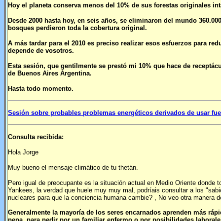
Hoy el planeta conserva menos del 10% de sus forestas originales int
Desde 2000 hasta hoy, en seis años, se eliminaron del mundo 360.00
bosques perdieron toda la cobertura original.
A más tardar para el 2010 es preciso realizar esos esfuerzos para red
depende de vosotros.
Esta sesión, que gentilmente se prestó mi 10% que hace de receptáculo
de Buenos Aires Argentina.
Hasta todo momento.
Sesión sobre probables problemas energéticos derivados de usar fue
Consulta recibida:
Hola Jorge
Muy bueno el mensaje climático de tu thetán.
Pero igual de preocupante es la situación actual en Medio Oriente donde 
Yankees, la verdad que huele muy muy mal, podríais consultar a los "sabi
nucleares para que la conciencia humana cambie? , No veo otra manera d
Generalmente la mayoría de los seres encarnados aprenden más rápido
pena, para pedir por un familiar enfermo o por posibilidades laboral