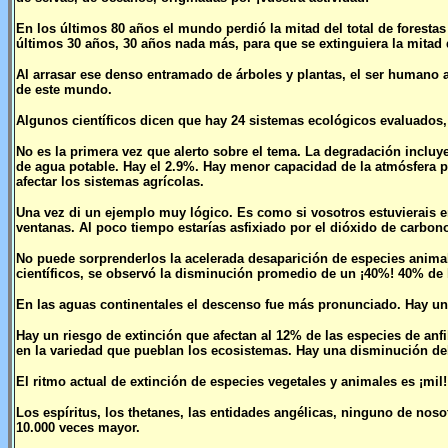
En los últimos 80 años el mundo perdió la mitad del total de forestas
últimos 30 años, 30 años nada más, para que se extinguiera la mitad d
Al arrasar ese denso entramado de árboles y plantas, el ser humano 
de este mundo.
Algunos científicos dicen que hay 24 sistemas ecológicos evaluados,
No es la primera vez que alerto sobre el tema. La degradación inclu
de agua potable. Hay el 2.9%. Hay menor capacidad de la atmósfera p
afectar los sistemas agrícolas.
Una vez di un ejemplo muy lógico. Es como si vosotros estuvierais en
ventanas. Al poco tiempo estarías asfixiado por el dióxido de carbo
No puede sorprenderlos la acelerada desaparición de especies anima
científicos, se observó la disminución promedio de un ¡40%! 40% de 
En las aguas continentales el descenso fue más pronunciado. Hay u
Hay un riesgo de extinción que afectan al 12% de las especies de anf
en la variedad que pueblan los ecosistemas. Hay una disminución del 
El ritmo actual de extinción de especies vegetales y animales es ¡mil! 
Los espíritus, los thetanes, las entidades angélicas, ninguno de nos
10.000 veces mayor.