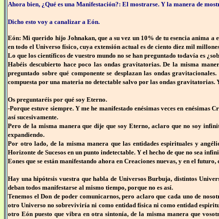
Ahora bien, ¿Qué es una Manifestación?: El mostrarse. Y la manera de mostrar
Dicho esto voy a canalizar a Eón.
Eón: Mi querido hijo Johnakan, que a su vez un 10% de tu esencia anima a es
en todo el Universo físico, cuya extensión actual es de ciento diez mil millon
Lo que los científicos de vuestro mundo no se han preguntado todavía es ¿s
Habéis descubierto hace poco las ondas gravitatorias. De la misma manera
preguntado sobre qué componente se desplazan las ondas gravitacionales. 
compuesta por una materia no detectable salvo por las ondas gravitatorias. Y
Os preguntaréis por qué soy Eterno.
-Porque estuve siempre. Y me he manifestado enésimas veces en enésimas Cr
así sucesivamente.
Pero de la misma manera que dije que soy Eterno, aclaro que no soy infini
expandiendo.
Por otro lado, de la misma manera que las entidades espirituales y angél
Horizonte de Sucesos en un punto indetectable. Y el hecho de que no sea infi
Eones que se están manifestando ahora en Creaciones nuevas, y en el futuro,
Hay una hipótesis vuestra que habla de Universos Burbuja, distintos Univer
deban todos manifestarse al mismo tiempo, porque no es así.
Tenemos el Don de poder comunicarnos, pero aclaro que cada uno de nosotro
otro Universo no sobreviviría ni como entidad física ni como entidad espiritual
otro Eón puesto que vibra en otra sintonía, de la misma manera que vosotro