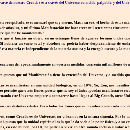
se de nuestro Creador es a través del Universo conocido, palpable, y del Univers
te receptáculo, te comentaré que soy eterno. Mas a su vez, el hecho de estar ma
es de años luz, y mi última Manifestación fue hace trece mil setecientos cincuenta
obre qué me he manifestado?
 que si lanzáis un objeto en un estanque lleno de agua se forman ondas que 
Si hubiera un vacío total y absoluto no podría haber desplazamiento de onda
 esa materia es independiente de la materia oscura y la energía oscura y la mat
eaciones de, aproximadamente en vuestras medidas, cuarenta mil millones de 
to, puesto que mi Manifestación tiene la extensión del Universo, y a medida q
icas se manifiestan en una unidad biológica, en un 10%, Yo, Eón, me manifi
nito permite que otros Eones, puesto que no soy el único, puedan manifestarse en
 cuando este Universo empiece a contraerse hasta llegar al Big Crunch, otros Un
sos con distintas edades. Pero todos los Eones que se manifiestan en cada uno 
s, como Creadores de Universos, no vibramos en la misma sintonía. Por lo tant
, puesto que la unidad espiritual es la que le da vida a la parte física, y a su 
s, en este mundo, Sol III, no podríais vivir en otro mundo incluso similar a S