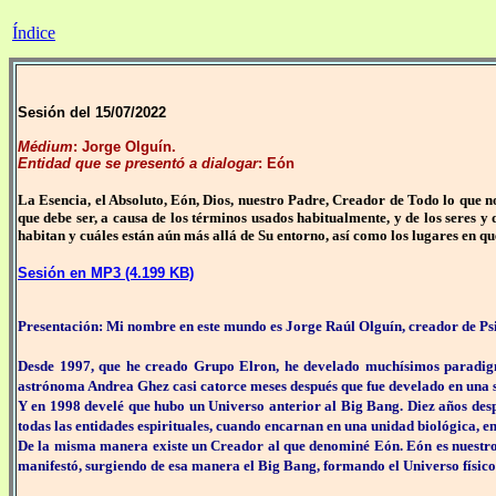
Índice
Sesión del 15/07/2022
Médium
: Jorge Olguín.
Entidad que se presentó a dialogar
: Eón
La Esencia, el Absoluto, Eón, Dios, nuestro Padre, Creador de Todo lo que no
que debe ser, a causa de los términos usados habitualmente, y de los seres y 
habitan y cuáles están aún más allá de Su entorno, así como los lugares en qu
Sesión en MP3 (4.199 KB)
Presentación: Mi nombre en este mundo es Jorge Raúl Olguín, creador de Psic
Desde 1997, que he creado Grupo Elron, he develado muchísimos paradigma
astrónoma Andrea Ghez casi catorce meses después que fue develado en una s
Y en 1998 develé que hubo un Universo anterior al Big Bang. Diez años despu
todas las entidades espirituales, cuando encarnan en una unidad biológica, e
De la misma manera existe un Creador al que denominé Eón. Eón es nuestro
manifestó, surgiendo de esa manera el Big Bang, formando el Universo físico