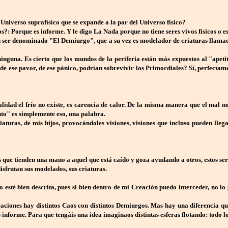
 Universo suprafísico que se expande a la par del Universo físico?
?: Porque es informe. Y le digo La Nada porque no tiene seres vivos físicos o es
ser denominado "El Demiurgo", que a su vez es modelador de criaturas llamadas 
inguna. Es cierto que los mundos de la periferia están más expuestos al "apeti
do, de ese pavor, de ese pánico, podrían sobrevivir los Primordiales? Sí, perf
ealidad el frío no existe, es carencia de calor. De la misma manera que el mal 
nto" es simplemente eso, una palabra.
iaturas, de mis hijos, provocándoles visiones, visiones que incluso pueden lleg
ue tienden una mano a aquel que está caído y goza ayudando a otros, estos se
isfrutan sus modelados, sus criaturas.
té bien descrita, pues si bien dentro de mi Creación puedo interceder, no lo 
ciones hay distintos Caos con distintos Demiurgos. Mas hay una diferencia que 
informe. Para que tengáis una idea imaginaos distintas esferas flotando: todo lo