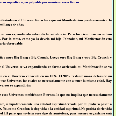
o suprafísico, no palpable por nosotros, seres físicos.
nifestado en el Universo físico hace que mi Manifestación puedas encontrarla
 millones de años.
se van expandiendo sobre dicha substancia. Pero los científicos no se han
. Por lo tanto, como ya lo develó mi hijo Johnakan, mi Manifestación está
eria observable.
años entre Big Bang y Big Crunch. Luego otro Big Bang y otro Big Crunch, y
ue el Universo se va expandiendo en forma acelerada mi Manifestación se va
esto en el Universo conocido en un 10%. El 90% restante mora detrás de un
 otros Universos, los cuales no necesariamente van a tener la misma edad. Hay
iversos se expandirán.
de esos Universos también son Eternos, lo que no implica que necesariamente
o, si hipotéticamente una entidad espiritual creada por mí pudiera pasar a
vez, Yo, como Creador, le doy vida a la entidad espiritual. No podría darle vida
ol III pero que tuviera otro tipo de atmósfera, pues vuestro organismo está