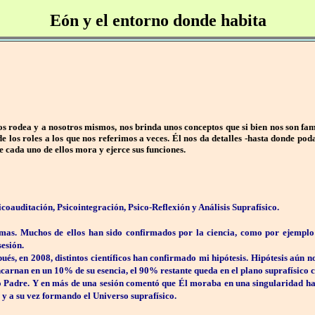
Eón y el entorno donde habita
s rodea y a nosotros mismos, nos brinda unos conceptos que si bien nos son famil
de los roles a los que nos referimos a veces. Él nos da detalles -hasta donde p
e cada uno de ellos mora y ejerce sus funciones.
oauditación, Psicointegración, Psico-Reflexión y Análisis Suprafísico.
s. Muchos de ellos han sido confirmados por la ciencia, como por ejemplo el
esión.
és, en 2008, distintos científicos han confirmado mi hipótesis. Hipótesis aún n
ncarnan en un 10% de su esencia, el 90% restante queda en el plano suprafísico 
 Padre. Y en más de una sesión comentó que Él moraba en una singularidad has
 y a su vez formando el Universo suprafísico.