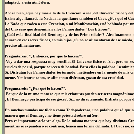
adaptado a esta atmósfera.
Ahora bien, ¿qué hay más allá de la Creación, o sea, del Universo físico y del
Existe algo llamado la Nada, a la que llamo también el Caos. ¿Por qué el Caos
La Nada que rodea a esta Creación, a mi Manifestación, está habitada por un 
del Universo que denominan a los Primordiales "Los Etéreos".
¿Cuál es la finalidad del Demiurgo y de los Primordiales?: Absolutamente n
causan en esos seres físicos, en mis hijos. ¿Si no se alimentaran de ese mie
preciso alimentarme.
Preguntaréis: "¿Entonces, por qué lo hacen?".
-Voy a dar una respuesta muy sencilla. El Universo físico es frío, pero en r
crueles de por sí, porque carecen de bondad. Para ellos la palabra "sentimie
Sí. Disfrutan los Primordiales torturando, metiéndose en la mente de mis cr
mente. Y mientras tanto, se alimentan disfrutan, gozan de esa crueldad.
Preguntaréis: "¿Por qué lo hacen?".
-Porque de la misma manera que mis criaturas pueden ser seres magnánimos q
¿El Demiurgo participa de ese goce?: Sí... no directamente. Disfruta porque d
En muchos mundos me tildan como Todopoderoso, una palabra quizá que no es
manera que el Demiurgo no tiene potestad sobre mi Ser.
Pero es importante aclarar algo. De la misma manera que hay distintas Crea
mientras se expanden o se contraen, tienen una forma definida. El Caos no, es 