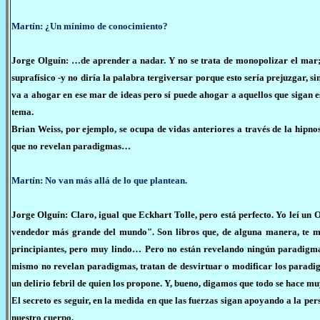
Martín: ¿Un mínimo de conocimiento?
Jorge Olguín: …de aprender a nadar. Y no se trata de monopolizar el mar; 
suprafísico -y no diría la palabra tergiversar porque esto sería prejuzgar, s
va a ahogar en ese mar de ideas pero sí puede ahogar a aquellos que sigan 
tema.
Brian Weiss, por ejemplo, se ocupa de vidas anteriores a través de la hipno
que no revelan paradigmas…
Martín: No van más allá de lo que plantean.
Jorge Olguín: Claro, igual que Eckhart Tolle, pero está perfecto. Yo leí 
vendedor más grande del mundo". Son libros que, de alguna manera, te mu
principiantes, pero muy lindo… Pero no están revelando ningún paradigma.
mismo no revelan paradigmas, tratan de desvirtuar o modificar los paradi
un delirio febril de quien los propone. Y, bueno, digamos que todo se hace muy
El secreto es seguir, en la medida en que las fuerzas sigan apoyando a la per
nuestro cuerpo.