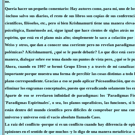
no.
Quería hacer un pequeño comentario: Hay autores como, para mí, uno de los m
-incluso salvo sus diarios, el resto de sus libros son copias de sus confer
científicos, filósofos, etc., pero si bien Krishnamurti tiene una manera el
psicológica, llamémoslo así, sigue igual que hace cientos de siglos atrás 
espíritu, que está en el plano más alto; simplemente lo saco a colación por
Weiss y otros, que dan a conocer una corriente pero no revelan paradigmas
polémicas? A Krishnamurti, ¿qué se le puede debatir? Lo que dice está correc
manera, dialogar sobre ese tema dando sus puntos de vista pero, ¿qué se le p
Ahora, cuando en 1997 se formó Grupo Elron y a través de mi canalizaci
importante porque muestra una forma de percibir las cosas distintas a todo
plano correspondiente. Gracias a eso se pudo aplicar Psicoauditación, que es
eliminar los engramas conceptuales, puesto que erradicando solamente los en
Aparte de eso se revelaron infinidad de paradigmas: los 'Paradigmas Fís
'Paradigmas Espirituales', o sea, los planos suprafísicos, las funciones, 
están dentro del mundo científico pero difíciles de comprobar por una cue
universo y universo está el vacio absoluto llamado Caos.
La raíz del conflicto -porque sí es un conflicto cuando hay diferencia de 
opiniones en el sentido de que muchos -y lo digo de una manera metafórica-