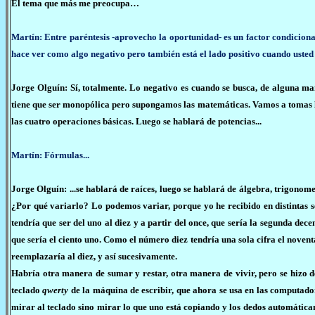
El tema que más me preocupa…
Martín: Entre paréntesis -aprovecho la oportunidad- es un factor condicionan
hace ver como algo negativo pero también está el lado positivo cuando usted 
Jorge Olguín: Sí, totalmente. Lo negativo es cuando se busca, de alguna ma
tiene que ser monopólica pero supongamos las matemáticas. Vamos a tomas la
las cuatro operaciones básicas. Luego se hablará de potencias...
Martín: Fórmulas...
Jorge Olguín: ...se hablará de raíces, luego se hablará de álgebra, trigonom
¿Por qué variarlo? Lo podemos variar, porque yo he recibido en distintas se
tendría que ser del uno al diez y a partir del once, que sería la segunda decena
que sería el ciento uno. Como el número diez tendría una sola cifra el noventa
reemplazaría al diez, y así sucesivamente.
Habría otra manera de sumar y restar, otra manera de vivir, pero se hizo
teclado
qwerty
de la máquina de escribir, que ahora se usa en las computador
mirar al teclado sino mirar lo que uno está copiando y los dedos automática