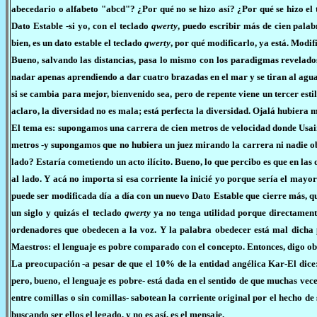
abecedario o alfabeto "abcd"? ¿Por qué no se hizo así? ¿Por qué se hizo el
Dato Estable -si yo, con el teclado
qwerty
, puedo escribir más de cien palab
bien, es un dato estable el teclado
qwerty
, por qué modificarlo, ya está. Modi
Bueno, salvando las distancias, pasa lo mismo con los paradigmas revelado
nadar apenas aprendiendo a dar cuatro brazadas en el mar y se tiran al agua
si se cambia para mejor, bienvenido sea, pero de repente viene un tercer est
aclaro, la diversidad no es mala; está perfecta la diversidad. Ojalá hubiera m
El tema es: supongamos una carrera de cien metros de velocidad donde Usain B
metros -y supongamos que no hubiera un juez mirando la carrera ni nadie obse
lado? Estaría cometiendo un acto ilícito. Bueno, lo que percibo es que en las
al lado. Y acá no importa si esa corriente la inicié yo porque sería el mayor
puede ser modificada día a día con un nuevo Dato Estable que cierre más, qu
un siglo y quizás el teclado
qwerty
ya no tenga utilidad porque directamente
ordenadores que obedecen a la voz. Y la palabra obedecer está mal dicha p
Maestros: el lenguaje es pobre comparado con el concepto. Entonces, digo ob
La preocupación -a pesar de que el 10% de la entidad angélica Kar-El dic
pero, bueno, el lenguaje es pobre- está dada en el sentido de que muchas ve
entre comillas o sin comillas- sabotean la corriente original por el hecho de
buscando ser ellos el legado, y no es así, es el mensaje.