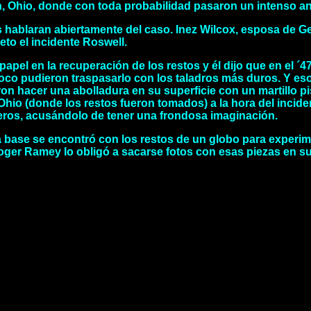
n, Ohio, donde con toda probabilidad pasaron un intenso aná
 hablaran abiertamente del caso. Inez Wilcox, esposa de Ge
to el incidente Roswell.
papel en la recuperación de los restos y él dijo que en el 
o pudieron traspasarlo con los taladros más duros. Y eso 
on hacer una abolladura en su superficie con un martillo pis
Ohio (donde los restos fueron tomados) a la hora del inci
eros, acusándolo de tener una frondosa imaginación.
 base se encontró con los restos de un globo para experim
Roger Ramey lo obligó a sacarse fotos con esas piezas en 