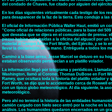
del condado de Chaves, fue citado por alguien del ejércit
En los días siguientes virtualmente cada testigo de los re
para desaparecer de la faz de la tierra. Esto condujo a la
El oficial de Información Pública Walter Haut, emitió un
"Como oficial de relaciones públicas, para la base del 5
que deseaba que se dijera en el comunicado de prensa: el 
piezas habían sido traídas a la oficina del alguacil por un
material al Campo Aéreo Fort Worth, del Ejército, y se lo
llevar la declaración en la mano. Entréguela a todos los 
Camino a la base aérea, Jesse Marcel se detuvo en su hoga
estaban observando pertenecían a un platillo volador.
La información llegó por telegrama y periódicos. Llamad
Washington, llamó al Coronel, Thomas DuBose en Fort Wo
Ramey, que ocultara toda la historia del platillo volador 
Fort Worth, se dijo que lo accidentado cerca de Roswell er
con un típico globo meteorológico. Al dia siguiente, la aso
meteorológico.
Pero ahí no terminó la historia de las entidades humanoid
camión cargado con hielo seco entró por la noche en la b
análisis. Los humanoides quedaron encerrados en un gran 