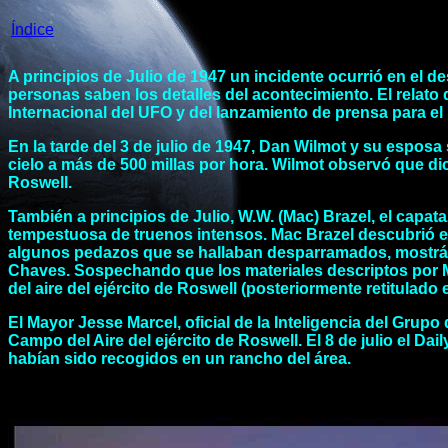
Índice
A principios de Julio de 1947 un incidente ocurrió en el 
personas saben los detalles del acontecimiento. El relato
Internacional del UFO y del lanzamiento de prensa para e
En la tarde del 3 de julio de 1947, Dan Wilmot y su espos
cielo a más de 500 millas por hora. Wilmot observó que dic
Roswell.
También a principios de Julio, W.W. (Mac) Brazel, el capa
tempestuosa de truenos intensos. Mac Brazel descubrió 
algunos pedazos que se hallaban desparramados, mostrán
Chaves. Sospechando que los materiales descriptos por Mac
del aire del ejército de Roswell (posteriormente retitulado
El Mayor Jesse Marcel, oficial de la Inteligencia del Gru
Campo del Aire del ejército de Roswell. El 8 de julio el Da
habían sido recogidos en un rancho del área.