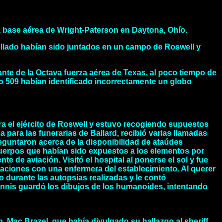
a base aérea de Wright-Paterson en Daytona, Ohío.
rellado habían sido juntados en un campo de Roswell y
nte de la Octava fuerza aérea de Texas, al poco tiempo de
upo 509 habían identificado incorrectamente un globo
ara el ejército de Roswell y estuvo recogiendo supuestos
para las funerarias de Ballard, recibió varias llamadas
reguntaron acerca de la disponibilidad de ataúdes
uerpos que habían sido expuestos a los elementos por
 de aviación. Visitó el hospital al ponerse el sol y fue
elaciones con una enfermera del establecimiento. Al querer
no durante las autopsias realizadas y le contó
ennis guardó los dibujos de los humanoides, intentando
h. Mac Brazel, que había divulgado su hallazgo al sheriff