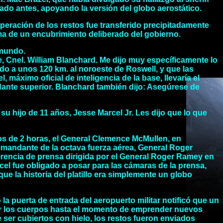
ado antes, apoyando la versión del globo aerostático.
cuperación de los restos fue transferido precipitadamente
ema de un encubrimiento deliberado del gobierno.
 mundo.
, Cnel. William Blanchard. Me dijo muy específicamente lo
do a unos 120 km. al noroeste de Roswell, y que las
 máximo oficial de inteligencia de la base, llevaría el
ndante superior. Blanchard también dijo: Asegúrese de
u hijo de 11 años, Jesse Marcel Jr. Les dijo que lo que
os de 2 horas, el General Clemence McMullen, en
mandante de la octava fuerza aérea, General Roger
nferencia de prensa dirigida por el General Roger Ramey en
cel fue obligado a posar para las cámaras de la prensa,
que la historia del platillo era simplemente un globo
a puerta de entrada del aeropuerto militar notificó que un
rvar los cuerpos hasta el momento de emprender nuevos
ser cubiertos con hielo, los restos fueron enviados