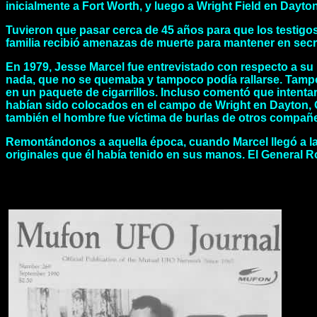
inicialmente a Fort Worth, y luego a Wright Field en Dayto
Tuvieron que pasar cerca de 45 años para que los testigos
familia recibió amenazas de muerte para mantener en secre
En 1979, Jesse Marcel fue entrevistado con respecto a su 
nada, que no se quemaba y tampoco podía rallarse. Tampoc
en un paquete de cigarrillos. Incluso comentó que intentar
habían sido colocados en el campo de Wright en Dayton, 
también el hombre fue víctima de burlas de otros compañ
Remontándonos a aquella época, cuando Marcel llegó a la
originales que él había tenido en sus manos. El General 