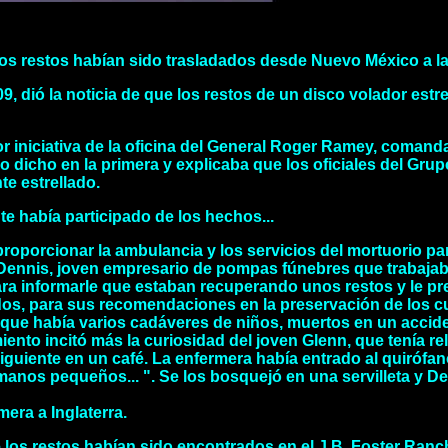
sos restos habían sido trasladados desde Nuevo México a l
, dió la noticia de que los restos de un disco volador est
 iniciativa de la oficina del General Roger Ramey, comanda
lo dicho en la primera y explicaba que los oficiales del Gr
te estrellado.
e había participado de los hechos...
 proporcionar la ambulancia y los servicios del mortuorio p
Dennis, joven empresario de pompas fúnebres que trabajaba 
para informarle que estaban recuperando unos restos y le p
dos, para sus recomendaciones en la preservación de los c
ue había varios cadáveres de niños, muertos en un accidente
iento incitó más la curiosidad del joven Glenn, que tenía r
 siguiente en un café. La enfermera había entrado al quirófa
manos pequeños... ". Se los bosquejó en una servilleta y D
mera a Inglaterra.
ue los restos habían sido encontrados en el J.B. Foster Ranc