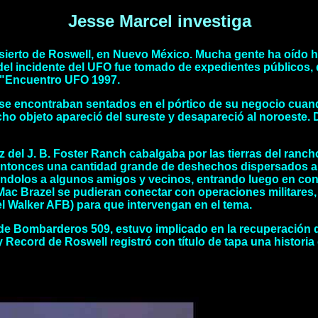
Jesse Marcel investiga
desierto de Roswell, en Nuevo México. Mucha gente ha oído 
 del incidente del UFO fue tomado de expedientes públicos,
l "Encuentro UFO 1997.
a se encontraban sentados en el pórtico de su negocio cuand
ho objeto apareció del sureste y desapareció al noroeste. D
taz del J. B. Foster Ranch cabalgaba por las tierras del r
entonces una cantidad grande de deshechos dispersados a 
dolos a algunos amigos y vecinos, entrando luego en cont
 Brazel se pudieran conectar con operaciones militares, el
 el Walker AFB) para que intervengan en el tema.
po de Bombarderos 509, estuvo implicado en la recuperación 
ily Record de Roswell registró con título de tapa una histori