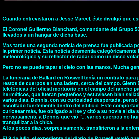
Cuando entrevistaron a Jesse Marcel, éste divulgó que e
El Coronel Guillermo Blanchard, comandante del Grupo 509
llevados a un hangar de dicha base.
Mas tarde una segunda noticia de prensa fue publicada por
la primer noticia. Esta noticia desmentía categóricamente 
meteorológico y su reflector de radar como un disco volan
Pero no se puede tapar el cielo con las manos. Mucha gent
La funeraria de Ballard en Roswell tenía un contrato para
restos de cuerpos en una ladera, cerca del campo. Glenn 
telefónicas del oficial mortuorio en el campo del rancho 
herméticos, que fueran pequeños y estuviesen bien sella
varios días. Dennis, con su curiosidad despertada, pensó q
escoltado fuertemente dentro del edificio. Este comportam
curiosear más, fue obligado a irse y citó a su novia al día
nerviosamente a Dennis que vió "... varios cuerpos no hu
tranquilizar a la chica.
A los pocos días, sorpresivamente, transfirieron a la enfer
El 9 de julio, el expediente del diario de Roswell reveló q