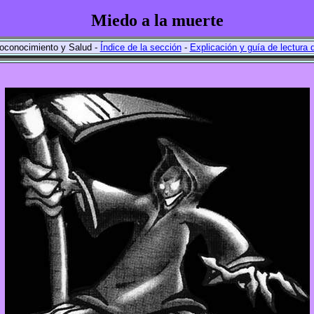
Miedo a la muerte
oconocimiento y Salud -
Índice de la sección
-
Explicación y guía de lectura 