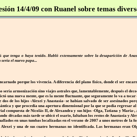
esión 14/4/09 con Ruanel sobre temas divers
que tenga o haya tenido. Habló extensamente sobre la desaparición de Anastas
sería el nuevo papa...
carnado porque los vivencia. A diferencia del plano físico, donde el ser enca
sería armonización sino viajes astrales que, lamentablemente, después el deco
ictó una nueva mente, que es la mente fluctuante, que seguramente lo va a toca
dos de los hijos -Alexei y Anastasia- se habían salvado de ser asesinados porq
uántica y que procedía una apertura dimensional por la que se podía regresar al
rial compuesta de Nicolás II, de Alexandra y sus hijos -Olga, Tatiana y María-,
ndo décadas más tarde se ubicó el osario, faltaban los restos de Anastasia y Al
hallados en unas tumbas localizadas en el verano de 2007 a unos metros de la f
ono Alexei y una de sus cuatro hermanas no identificada. Las hermanas eran Ol