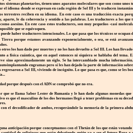
tos sistemas planetarios, tienen unos aparatos moleculares que son como unos t
 el idioma donde se expresan en cada región de Sol III y lo traducen instantánea
os terrestres reciben en su idioma.
En este caso es una traducción exacta por
y, aparte, le da coherencia y sentido a las palabras. Los traductores a los que
 como asesino. En este caso estos traductores, son muy pequeños -casi molecul
imposible que se equivoquen.
puede haber traductores intencionales. Lo que pasa que los técnicos se ocupan d
a Tierra porque estamos avanzando exponencialmente, o sea, se está avanzan
años.
 otros los han dado por muertos y no los han devuelto a Sol III. Los han lleva
to a física cuántica, que en aquel entonces ni siquiera se hablaba del tema.
ueve sino aproximadamente un siglo. Se ha intercambiado mucha información. 
 autoimplantando engramas pero sí les han dejado la parte de información sobre l
és regresaron a Sol III, viviendo de incógnito. Lo que pasa es que, como se les
a...
idad porque después con el ADN se comprobó que no era.
r que se llama Sabor Lester de Rumania y le han dado algunas monedas que ten
vo es que el masculino de los dos hermanos llegó a tener problemas en su decod
res.
 con el decodificador de ambos, recuperándole la memoria de la primera
abdu
na anticipación porque conceptuamos con el Thetán de los que están votando al
s cantidad de religiosos que están debatiendo quién va a ser el futuro Papa 