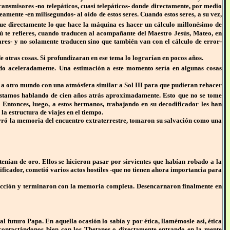
ransmisores -no telepáticos, cuasi telepáticos- donde directamente, por medio
mente -en milisegundos- al oído de estos seres. Cuando estos seres, a su vez,
que directamente lo que hace la máquina es hacer un cálculo millonésimo de
 tú te refieres, cuando traducen al acompañante del Maestro Jesús, Mateo, en
ares- y no solamente traducen sino que también van con el cálculo de error-
e otras cosas. Si profundizaran en ese tema lo lograrían en pocos años.
do aceleradamente.
Una estimación a este momento sería en algunas cosas
do a otro mundo con una atmósfera similar a Sol III para que pudieran rehacer
 Estamos
hablando de cien años atrás aproximadamente. Esto que no se tome
Entonces, luego, a estos hermanos, trabajando en su decodificador les han
a estructura de viajes en el tiempo.
 borró la memoria del encuentro extraterrestre, tomaron su salvación como una
ían de oro. Ellos se hicieron pasar por sirvientes que habían robado a la
ificador, cometió varios actos hostiles -que no tienen ahora importancia para
cción y terminaron con la memoria completa. Desencarnaron finalmente en
 futuro Papa. En aquella ocasión lo sabía y por ética, llamémosle así, ética
y contactándonos bien con los Thetanes o directamente entrando en la mente