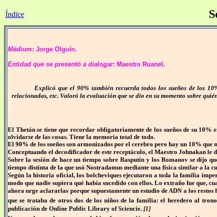
S
Índice
Médium
: Jorge Olguín.
Entidad que se presentó a dialogar
: Maestro Ruanel.
Explicó que el 90% también recuerda todos los sueños de los 10% 
relacionadas, etc. Valoró la evaluación que se dio en su momento sobre quién 
El Thetán se tiene que recordar obligatoriamente de los sueños de su 10% en
olvidarse de las cosas. Tiene la memoria total de todo.
El 90% de los sueños son armonizados por el cerebro pero hay un 10% que no 
Conceptuando el decodificador de este receptáculo, el Maestro Johnakan le d
Sobre la sesión de hace un tiempo sobre Rasputín y los Romanov se dijo que 
tiempo distinta de la que usó Nostradamus mediante una física similar a la c
Según la historia oficial, los bolcheviques ejecutaron a toda la familia impe
modo que nadie supiera qué había sucedido con ellos. Lo extraño fue que, cua
ahora urge aclararlas porque supuestamente un estudio de ADN a los restos 
que se trataba de otros dos de los niños de la familia: el heredero al tr
publicación de Online Public Library of Sciencie.
[1]