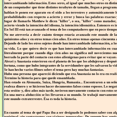
intercambiando información. Estos seres, al igual que muchos otros en distin
de un computador que tiene distintos terabytes de tamaño, llegan a programar
hablan le ponen ese aparato en el oído a los terrestres y automáticamente l
probabilidades con respecto a acierto y error y busca las palabras exactas 
lugar de llamarlo Matthew le dicen "killer", o sea, "killer" como matador,
acierto viendo la intención del idioma, la intención idiomática. Entonces es 
En Sol III está tan avanzado el tema de los computadores que en poco tiempo 
No me atrevería a decir cuánto tiempo estaría avanzado este mundo de l
quinientos años y en otros temas cien años. En otros temas apenas cincuenta 
Dejando de lado los otros sujetos donde han intercambiado información, a los
su vida.
Lo que quiero decir es que han intercambiado información en cuan
literalmente porque cuando digo cien años no significa mil novecientos n
borrado la parte del contacto con estos alienígenas para evitar que se vayan
Alexei y Anastasia estuvieron en el planeta de los que los abdujeron y despu
fortuna, como que hubo integrantes de la servidumbre que les salvaron la vid
Se han hecho varios filmes sobre el tema pero hay muchas fantasías.
Hubo una persona que apareció diciendo que era Anastasia no lo era en real
Termino la historia para que quede ensamblada.
Han estado en Alemania, Suiza, Hungría, Rumania... Encontraron a un seño
realeza dinero y se hicieron hacer documentos falsos como esposos. Lo negati
esta sesión- y, diez años más tarde, tuvieron nuevamente contacto con estos se
En una nueva abducción se los llevaron a su mundo.
Se trabajó nuevamente
este mundo extraterrestre. Ésa es toda la historia.
En cuanto al tema de qué Papa iba a ser designado lo podemos saber con algu
espiritual -
sin contactarnos con viajeros temporales-. De repente hay equi