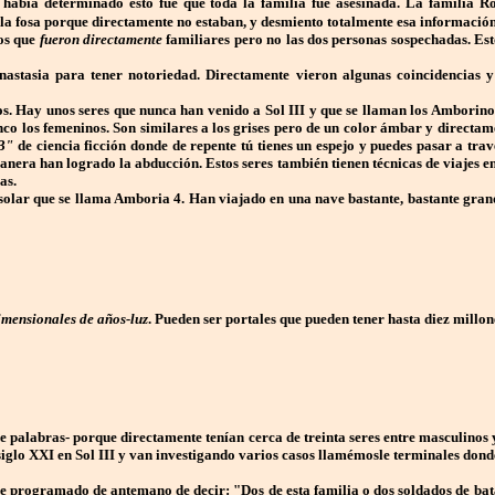
ue había determinado esto fue que toda la familia fue asesinada. La familia
a fosa porque directamente no estaban, y desmiento totalmente esa informació
os que
fueron directamente
familiares pero no las dos personas sospechadas.
Est
nastasia para tener notoriedad. Directamente vieron algunas coincidencias 
os.
Hay unos seres que nunca han venido a Sol III y que se llaman los Amborin
co los femeninos. Son similares a los grises pero de un color ámbar y directa
B"
de ciencia ficción donde de repente tú tienes un espejo y puedes pasar a trav
ra han logrado la abducción. Estos seres también tienen técnicas de viajes en e
as.
 solar que se llama Amboria 4.
Han viajado en una nave bastante, bastante gran
imensionales de años-luz
. Pueden ser portales que pueden tener hasta diez millon
de palabras- porque directamente tenían cerca de treinta seres entre masculinos 
 siglo XXI en Sol III y van investigando varios casos llamémosle terminales do
programado de antemano de decir: "Dos de esta familia o dos soldados de batall