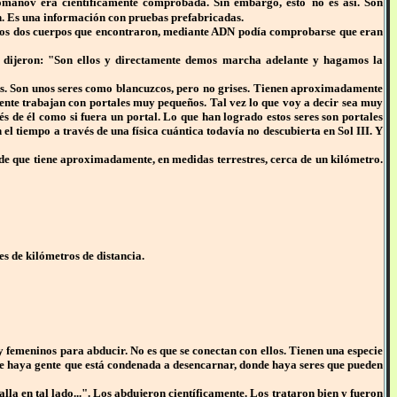
 Romanov era científicamente comprobada. Sin embargo, esto
no es así. Son
n. Es una información con pruebas prefabricadas.
os dos cuerpos que encontraron, mediante ADN podía comprobarse que eran
y dijeron: "Son ellos y directamente demos marcha adelante y hagamos la
os. Son unos seres como blancuzcos, pero no grises. Tienen aproximadamente
mente trabajan con portales muy pequeños. Tal vez lo que voy a decir sea muy
és de él como si fuera un portal. Lo que han logrado estos seres son portales
l tiempo a través de una física cuántica todavía no descubierta en Sol III. Y
de que tiene aproximadamente, en medidas terrestres, cerca de un kilómetro.
es de kilómetros de distancia.
y femeninos para abducir. No es que se conectan con ellos. Tienen una especie
nde haya gente que está condenada a desencarnar, donde haya seres que pueden
a en tal lado...". Los abdujeron científicamente. Los trataron bien y fueron