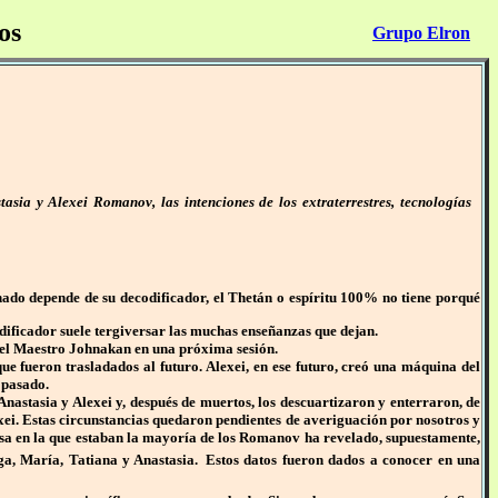
os
Grupo Elron
ia y Alexei Romanov, las intenciones de los extraterrestres, tecnologías
rnado depende de su decodificador, el Thetán o espíritu 100% no tiene porqué
dificador suele tergiversar las muchas enseñanzas que dejan.
r el Maestro Johnakan en una próxima sesión.
ue fueron trasladados al futuro. Alexei, en ese futuro, creó una máquina del
 pasado.
 Anastasia y Alexei y, después de muertos, los descuartizaron y enterraron, de
exei. Estas circunstancias quedaron pendientes de averiguación por nosotros y
osa en la que estaban la mayoría de los Romanov ha revelado, supuestamente,
ga, María, Tatiana y Anastasia.
Estos datos fueron dados a conocer en una