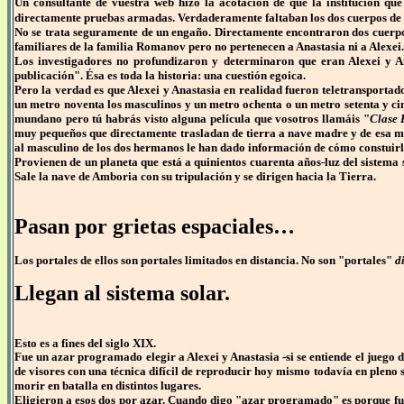
Un consultante de vuestra web hizo la acotación de que la institución q
directamente pruebas armadas. Verdaderamente faltaban los dos cuerpos de l
No se trata seguramente de un engaño. Directamente encontraron dos cuerp
familiares de la familia Romanov pero no pertenecen a Anastasia ni a Alexei.
Los investigadores no profundizaron y determinaron que eran Alexei y A
publicación". Ésa es toda la historia: una cuestión egoica.
Pero la verdad es que Alexei y Anastasia en realidad
fueron teletransportad
un metro noventa los masculinos y un metro ochenta o un metro setenta y cin
mundano pero tú habrás visto alguna película que vosotros llamáis "
Clase 
muy pequeños que directamente trasladan de tierra a nave madre y de esa mane
al masculino de los dos hermanos le han dado información de cómo constuirl
Provienen de un planeta que está a quinientos cuarenta años-luz del sistema
Sale la nave de Amboria con su tripulación y se dirigen hacia la Tierra.
Pasan por grietas espaciales…
Los portales de ellos son portales limitados en distancia. No son "portales"
d
Llegan al sistema solar.
Esto es a fines del siglo XIX.
Fue un azar programado elegir a Alexei y Anastasia -si se entiende el juego 
de visores con una técnica difícil de reproducir hoy mismo todavía en pleno
morir en batalla en distintos lugares.
Eligieron a esos dos por azar. Cuando digo "azar programado" es porque fue 