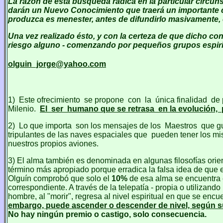
La razón de esta búsqueda radica en la particular circuns
darán un Nuevo Conocimiento que traerá un importante 
produzca es menester, antes de difundirlo masivamente,
Una vez realizado ésto, y con la certeza de que dicho co
riesgo alguno - comenzando por pequeños grupos espiritu
olguin_jorge@yahoo.com
1)
Este ofrecimiento se propone con la única finalidad de 
Milenio.
El ser humano que se retrasa en la evolución,
2)
Lo que importa son los mensajes de los Maestros que guí
tripulantes de las naves espaciales que pueden tener los mi
nuestros propios aviones.
3) El alma también es denominada en algunas filosofías orient
término más apropiado porque erradica la falsa idea de que 
Olguín comprobó que solo el
10%
de esa alma se encuentra 
correspondiente. A través de la telepatía - propia o utilizan
hombre, al "morir", regresa al nivel espiritual en que se enc
embargo, puede ascender o descender de nivel, según su
No hay ningún premio o castigo, solo consecuencia.