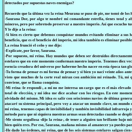
detectados por supuestas naves enemigas?
Recuerdo que la última vez la reina Meurana se puso de pie, me tomó de los
-Saurana Dor, por algo te nombré mi comandante estrella, tienes total y 
mineros, pero por sobretodo preservar a nuestro imperio. Así que escucho tus
Y le dije a la reina:
-Si bien es cierto que debemos conquistar mundos evitando eliminar a sus h
beneficio, que es el beneficio del imperio, mi idea también es eliminar posible
La reina frunció el ceño y me dijo:
-Explícate, por favor, Saurana.
-Por supuesto, mi reina. Hay mundos que deben ser destruidos directamente, 
estelares que en este momento conforman nuestro imperio. Tenemos diez veces
esencia creadora del universo por haberme hecho nacer en esta época tan gl
-Tu forma de pensar es mi forma de pensar y si bien yo nací veinte años an
visto que muchos de la corte real miran con ambición mi reinado. Tú, mi 
conviene, que se llama conquista.
-Mi reina -le respondí-, a mí no me interesa un cargo que es el más elevado
total de elección, y mi idea me dice acabar con los riesgos. En este mom
olvidado del mismo. Mi idea es salir con seiscientos navíos de última gene
atacaré su sistema principal, pero voy a atacar un mundo clave, un mundo de
mi reina, tenemos capas de invisibilidad y también invisibilidad infrarroja 
método para que ni siquiera nuestras armas sean detectadas cuando se despl
-Me siento orgullosa -dijo la reina-, de tener a alguien tan brillante bajo 
bien quién eres. Por eso, Saurana, mañana mismo al amanecer ya puedes part
-He dado las órdenes, mi reina, que de los seis sistemas estelares salgan cien