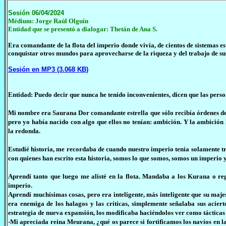
Sesión 06/04/2024
Médium: Jorge Raúl Olguín
Entidad que se presentó a dialogar: Thetán de Ana S.
Era comandante de la flota del imperio donde vivía, de cientos de sistemas est
conquistar otros mundos para aprovecharse de la riqueza y del trabajo de s
Sesión en MP3 (3.068 KB)
Entidad: Puedo decir que nunca he tenido inconvenientes, dicen que las pers
Mi nombre era Saurana Dor comandante estrella que sólo recibía órdenes de l
pero yo había nacido con algo que ellos no tenían: ambición. Y la ambición h
la redonda.
Estudié historia, me recordaba de cuando nuestro imperio tenía solamente tre
con quienes han escrito esta historia, somos lo que somos, somos un imperio 
Aprendí tanto que luego me alisté en la flota. Mandaba a los Kurana o reg
imperio.
Aprendí muchísimas cosas, pero era inteligente, más inteligente que su maj
era enemiga de los halagos y las críticas, simplemente señalaba sus acier
estrategia de nueva expansión, los modificaba haciéndolos ver como tácticas
-Mi apreciada reina Meurana, ¿qué os parece si fortificamos los navíos en 