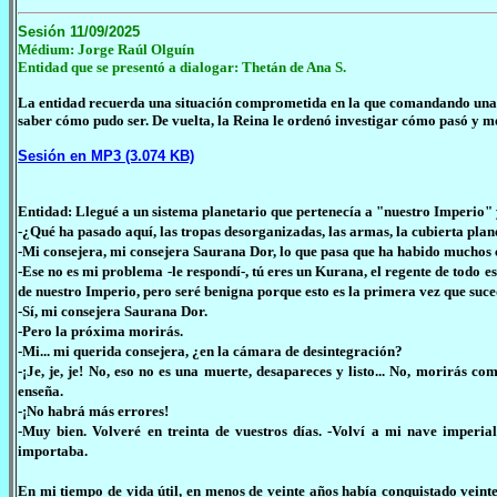
Sesión 11/09/2025
Médium: Jorge Raúl Olguín
Entidad que se presentó a dialogar:
Thetán de Ana S.
La entidad recuerda una situación comprometida en la que comandando una fl
saber cómo pudo ser. De vuelta, la Reina le ordenó investigar cómo pasó y m
Sesión en MP3 (3.074 KB)
Entidad: Llegué a un sistema planetario que pertenecía a "nuestro Imperio" y
-¿Qué ha pasado aquí, las tropas desorganizadas, las armas, la cubierta plan
-Mi consejera, mi consejera Saurana Dor, lo que pasa que ha habido muchos
-Ese no es mi problema -le respondí-, tú eres un Kurana, el regente de todo e
de nuestro Imperio, pero seré benigna porque esto es la primera vez que suce
-Sí, mi consejera Saurana Dor.
-Pero la próxima morirás.
-Mi... mi querida consejera, ¿en la cámara de desintegración?
-¡Je, je, je! No, eso no es una muerte, desapareces y listo... No, morirás co
enseña.
-¡No habrá más errores!
-Muy bien. Volveré en treinta de vuestros días. -Volví a mi nave imperial
importaba.
En mi tiempo de vida útil, en menos de veinte años había conquistado veinte