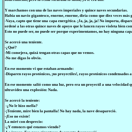
Y marchamos con una de las naves imperiales y quince naves secundarias.
Había un navío gigantesco, enorme, enorme, diría como que diez veces más 
-Vaya, capto que tiene una capa energética. ¡Ja, ja, ja, ja! No importa, disp
ordené a las otras quince naves de apoyo que le lancen rayos violeta bien co
Esto no puede ser, no puede ser porque experimentamos, no hay ninguna capa
Se acercó una teniente.
-¿Qué?
-Mi consejera, quizá tengan otras capas que no vemos.
-No me digas lo obvio.
En ese momento vi que estaban armando:
-Disparen rayos protónicos, ¡no proyectiles!, rayos protónicos condensados 
En ese momento salió como una luz, pero era un proyectil a una velocidad q
ultravídeo una explosión: Nada.
Se acercó la teniente:
-¿No le hizo mella?
-¡Teniente, mire bien la pantalla! No hay nada, la nave desapareció.
-¡Eso no existe!
La miré con desprecio:
-¿Y entonces qué estamos viendo?