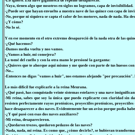
-Lo ignoro. Esa nave gigantesca de repente desapareció.
-Vaya, tienen algo que nosotros en siglos no logramos, capa de invisibilidad.
-¿Puede ser que hayan envuelto a nuestra nave de las quince con capa de invi
-No, porque ni siquiera se capta el calor de los motores, nada de nada. Ha de
-¿Y cómo?
-No lo sé.
Y en ese momento en el otro extremo desapareció de la nada otra de las quinc
-¿Qué hacemos?
-Damos media vuelta y nos vamos.
-¿Vamos a huir, mi consejera?
La tomé del cuello y con la otra mano le presioné la garganta:
-¿Quieres que te ahorque aquí mismo y me quede con parte de tus huesos con
-No...
-Entonces no digas "vamos a huir", nos estamos alejando "por precaución". 
Lo más difícil fue explicarle a la reina Meurana.
-¿Qué pasó, has conquistado veinte sistemas estelares y una nave insignifica
-Mi reina, sabes que soy la única que puedo explicarte con claridad sin da
resisten perfectamente rayos protónicos, proyectiles protónicos, proyectile
hace desaparecer a dos naves. Evidentemente fue un aviso porque podía habe
-¿Y qué pasó con esas dos naves auxiliares?
-Mi reina, desaparecieron.
-¿Quedaron trozos, quedaron pedazos de las naves?
-Nada, nada, mi reina. Es como que, ¿cómo decirlo?, se hubieran transformado