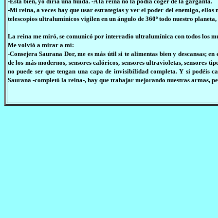
-Está bien, yo diría una huida. -A la reina no la podía coger de la garganta.
-Mi reina, a veces hay que usar estrategias y ver el poder del enemigo, ellos 
telescopios ultralumínicos vigilen en un ángulo de 360º todo nuestro planeta, 
La reina me miró, se comunicó por interradio ultralumínica con todos los mu
Me volvió a mirar a mí:
-Consejera Saurana Dor, me es más útil si te alimentas bien y descansas; en
de los más modernos, sensores calóricos, sensores ultravioletas, sensores t
no puede ser que tengan una capa de invisibilidad completa. Y si podéis c
Saurana -completó la reina-, hay que trabajar mejorando nuestras armas, per