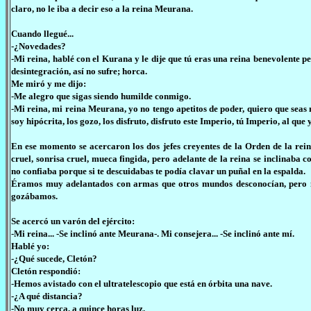
claro, no le iba a decir eso a la reina Meurana.
Cuando llegué...
-¿Novedades?
-Mi reina, hablé con el Kurana y le dije que tú eras una reina benevolente p
desintegración, así no sufre; horca.
Me miró y me dijo:
-Me alegro que sigas siendo humilde conmigo.
-Mi reina, mi reina Meurana, yo no tengo apetitos de poder, quiero que seas m
soy hipócrita, los gozo, los disfruto, disfruto este Imperio, tú Imperio, al q
En ese momento se acercaron los dos jefes creyentes de la Orden de la r
cruel, sonrisa cruel, mueca fingida, pero adelante de la reina se inclinaba
no confiaba porque si te descuidabas te podía clavar un puñal en la espalda.
Éramos muy adelantados con armas que otros mundos desconocían, pero n
gozábamos.
Se acercó un varón del ejército:
-Mi reina... -Se inclinó ante Meurana-. Mi consejera... -Se inclinó ante mí.
Hablé yo:
-¿Qué sucede, Cletón?
Cletón respondió:
-Hemos avistado con el ultratelescopio que está en órbita una nave.
-¿A qué distancia?
-No muy cerca, a quince horas luz.