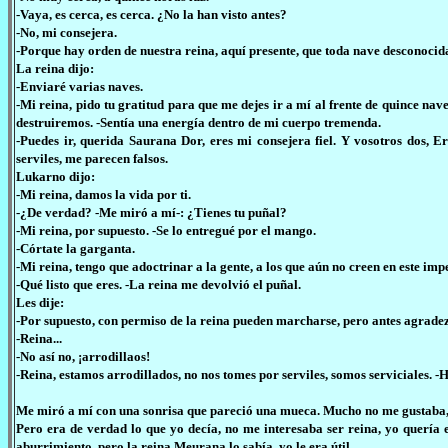
-Vaya, es cerca, es cerca. ¿No la han visto antes?
-No, mi consejera.
-Porque hay orden de nuestra reina, aquí presente, que toda nave desconocida
La reina dijo:
-Enviaré varias naves.
-Mi reina, pido tu gratitud para que me dejes ir a mí al frente de quince nav
destruiremos. -Sentía una energía dentro de mi cuerpo tremenda.
-Puedes ir, querida Saurana Dor, eres mi consejera fiel. Y vosotros dos, 
serviles, me parecen falsos.
Lukarno dijo:
-Mi reina, damos la vida por ti.
-¿De verdad? -Me miró a mí-: ¿Tienes tu puñal?
-Mi reina, por supuesto. -Se lo entregué por el mango.
-Córtate la garganta.
-Mi reina, tengo que adoctrinar a la gente, a los que aún no creen en este imp
-Qué listo que eres. -La reina me devolvió el puñal.
Les dije:
-Por supuesto, con permiso de la reina pueden marcharse, pero antes agrad
-Reina...
-No así no, ¡arrodillaos!
-Reina, estamos arrodillados, no nos tomes por serviles, somos serviciales. -
Me miró a mí con una sonrisa que pareció una mueca. Mucho no me gustaba, 
Pero era de verdad lo que yo decía, no me interesaba ser reina, yo quería e
aburrimiento, pero la reina Meurana lo sabía, yo le era útil.