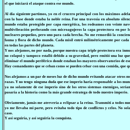
el que iniciará el ataque contra ese mundo.
Al día siguiente partimos, yo en el crucero principal con los máximos adel
con la base donde estaba la noble reina. Fue una travesía en absoluto silen
mundo estaba protegido por capa energética, los rodeamos con veinte nave
multivibración perforando con microagujeros la capa protectora en por lo
nucleares pequeños, pero uno para cada brecha. No me remordió la concienci
fauna y flora de dicho mundo. Cada misil entró milimétricamente por cada b
en todas las partes del planeta.
Y nos alejamos, no por nada, porque nuestra capa triple protectora era in
no colapsó y tampoco estalló debido a su gravedad, pero emitió una luz que
eliminar el mundo periférico donde estaban los mayores observatorios de ese
Hay comandantes que se ceban como se pueden cebar con una comida, que qui
Nos alejamos a un par de meses luz de dicho mundo evitando atacar otros m
razas. Y no tengo ninguna duda que ese imperio haría responsable a los mun
ya no solamente de ese imperio sino de los otros sistemas enemigos, serí
pasaría a la historia como la más grande estratega de todo nuestro imperio.
Obviamente, jamás me atrevería a eclipsar a la reina. Transmití a todos nuest
yo me llevaba mi parte, pero evitaba todo tipo de conflictos y celos. No sola
caso.
Y así seguiría, y así seguiría la conquista.