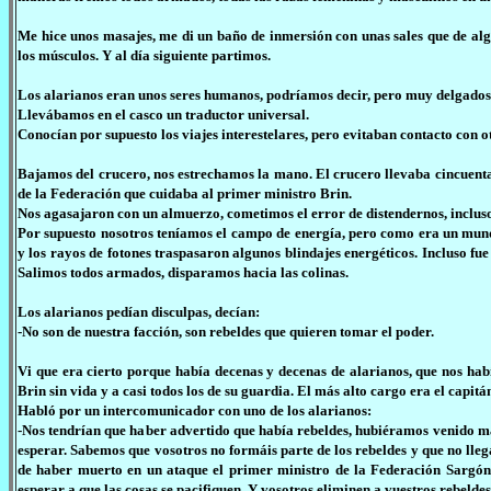
Me hice unos masajes, me di un baño de inmersión con unas sales que de a
los músculos. Y al día siguiente partimos.
Los alarianos eran unos seres humanos, podríamos decir, pero muy delgado
Llevábamos en el casco un traductor universal.
Conocían por supuesto los viajes interestelares, pero evitaban contacto con 
Bajamos del crucero, nos estrechamos la mano. El crucero llevaba cincuenta ca
de la Federación que cuidaba al primer ministro Brin.
Nos agasajaron con un almuerzo, cometimos el error de distendernos, incluso h
Por supuesto nosotros teníamos el campo de energía, pero como era un mundo
y los rayos de fotones traspasaron algunos blindajes energéticos. Incluso fue
Salimos todos armados, disparamos hacia las colinas.
Los alarianos pedían disculpas, decían:
-No son de nuestra facción, son rebeldes que quieren tomar el poder.
Vi que era cierto porque había decenas y decenas de alarianos, que nos hab
Brin sin vida y a casi todos los de su guardia. El más alto cargo era el capitá
Habló por un intercomunicador con uno de los alarianos:
-Nos tendrían que haber advertido que había rebeldes, hubiéramos venido m
esperar. Sabemos que vosotros no formáis parte de los rebeldes y que no llega
de haber muerto en un ataque el primer ministro de la Federación Sargón
esperar a que las cosas se pacifiquen. Y vosotros eliminen a vuestros rebeldes