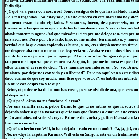
su nivel. Estudié muchísimo el mundo de los Antiguos, y la raza humana es su
Fidis dijo:
-¿Y qué va a pasar con nosotros? Somos testigos de lo que has hablado, muchos
-Sois tan ingenuos... No estoy solo, en este crucero en este momento hay diez
momento están siendo vigilados. Y vosotros, bueno, desapareceréis, no 
transmisión los que se ocuparon de los holoordenadores. Y estos diez solda
absolutamente ninguno. Así que miradme; siempre me delegaron, siempre me 
mis acciones. Pero por otro lado, hijo, no me imites, ten iniciativa, y lamen
verdad que lo que estás copiando es bueno, si no, eres simplemente un títere
me despreciaba como muchos me despreciaron. Acabaré con todos ellos como
sea de la raza que sea, que se oponga. Al unirme a los Antiguos dejaré qu
tampoco me importa que el centro sea Sargón, lo que me importa es que al esta
ellos tenían el coraje de decir "Los humanos son inferiores". Yo, yo, Brine
ministro, por dejarnos con vida y en libertad". Pero no aquí, van a estar dis
dado cuenta de que soy mucho más listo que vosotros?, os habéis asombrado 
Lo miré con desprecio y le dije:
-Brine, tú padre te ha dicho muchas cosas, pero se olvidó de una, que eres 
el disparador.
-¿Qué pasó, cómo no me funciona el arma?
-Por una sencilla razón, pobre Brine, lo que tú no sabías es que nosotros 
dejando saber a quién nosotros queríamos que íbamos a estar en este crucer
están anulados, mira detrás tuyo. -Brine se dio vuelta y palideció, estaban la
Los miró con odio:
-¿Qué han hecho con Will, lo han dejado tirado en un mundo? ¡Ja, ja, ja!, en e
-No, no -dijo la capitana Kirana-, Will está en Sargón, está en un tratamie