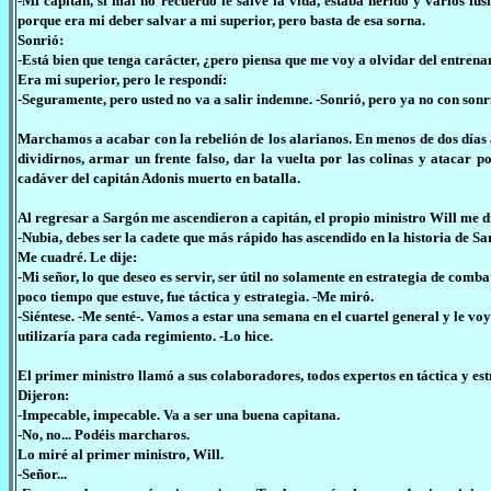
-Mi capitán, si mal no recuerdo le salvé la vida, estaba herido y varios fus
porque era mi deber salvar a mi superior, pero basta de esa sorna.
Sonrió:
-Está bien que tenga carácter, ¿pero piensa que me voy a olvidar del entren
Era mi superior, pero le respondí:
-Seguramente, pero usted no va a salir indemne. -Sonrió, pero ya no con sonr
Marchamos a acabar con la rebelión de los alarianos. En menos de dos días 
dividirnos, armar un frente falso, dar la vuelta por las colinas y atacar p
cadáver del capitán Adonis muerto en batalla.
Al regresar a Sargón me ascendieron a capitán, el propio ministro Will me d
-Nubia, debes ser la cadete que más rápido has ascendido en la historia de Sa
Me cuadré. Le dije:
-Mi señor, lo que deseo es servir, ser útil no solamente en estrategia de co
poco tiempo que estuve, fue táctica y estrategia. -Me miró.
-Siéntese. -Me senté-. Vamos a estar una semana en el cuartel general y le voy
utilizaría para cada regimiento. -Lo hice.
El primer ministro llamó a sus colaboradores, todos expertos en táctica y es
Dijeron:
-Impecable, impecable. Va a ser una buena capitana.
-No, no... Podéis marcharos.
Lo miré al primer ministro, Will.
-Señor...