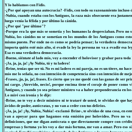
Y lo hablamos con Fidis.
-¿Por qué apoyan una autocracia? -Fidis, con todo su razonamiento incluso d
-Nubia, cuando estaba con los Antiguos, la raza más obsecuente era justament
luego venía la félida y por último la cánida.
-¿Por qué "por último"?
-Porque era la que más se sometía y los humanos la despreciaban. Pero no se 
Nubia, los cánidos no se sometían en los mundos de los Antiguos como esto
mismo puesto. Por ende no es como se podría pensar; la verdadera democracia
importa quién esté más alto, si evade la ley la persona no va a evadir esa l
Esa es una verdadera democracia.
-Bueno, siéntate al lado mío, voy a encender el holovisor y grabar para tod
-¡Ja, ja, ja, ja! ¡Ay Nubia, tú y tu ladero!
-Brine, tenías que ser tú. No es mi ladero es mi pareja, no es un títere, no ha
mío me lo señala, no con intención de competencia sino con intención de mejo
-Frases, ¡ja, ja, ja!, frases. Es cierto que yo me quedé con las ganas de ser
mi cargo. ¡Atrevido, necio!, porque encima tiene el coraje de poner como v
Antiguos, y cuando yo sea primer ministro va a haber preponderancia en los 
Lo miré con ironía y le dije:
-Brine, no te voy a decir ministro ni te trataré de usted, te olvidas de qu
ávidos de poder, autócratas, y no van a ceder con tus delirios.
-¡Ja, ja, ja! ¡Ay, Nubia, Nubia! -exclamó Brine-, te olvidas de una cosa, en
van a apoyar para que hagamos esta emisión por holovídeo. Pero no va a 
definiciones, que me digan autócrata o que directamente compre con crédito
empresas y fortuna yo les voy a dar más fortuna, me van a amar. Pero eso sí, 