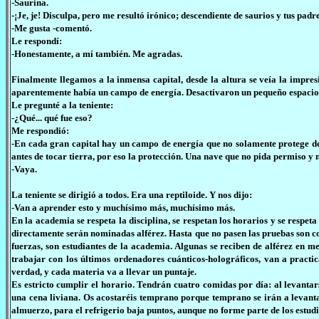
-Saurina.
-¡Je, je! Disculpa, pero me resultó irónico; descendiente de saurios y tus padr
-Me gusta -comentó.
Le respondí:
-Honestamente, a mí también. Me agradas.
Finalmente llegamos a la inmensa capital, desde la altura se veía la impre
aparentemente había un campo de energía. Desactivaron un pequeño espacio 
Le pregunté a la teniente:
-¿Qué... qué fue eso?
Me respondió:
-En cada gran capital hay un campo de energía que no solamente protege de 
antes de tocar tierra, por eso la protección. Una nave que no pida permiso y n
-Vaya.
La teniente se dirigió a todos. Era una reptiloide. Y nos dijo:
-Van a aprender esto y muchísimo más, muchísimo más.
En la academia se respeta la disciplina, se respetan los horarios y se respet
directamente serán nominadas alférez. Hasta que no pasen las pruebas son c
fuerzas, son estudiantes de la academia. Algunas se reciben de alférez en m
trabajar con los últimos ordenadores cuánticos-holográficos, van a practi
verdad, y cada materia va a llevar un puntaje.
Es estricto cumplir el horario. Tendrán cuatro comidas por día: al levantars
una cena liviana. Os acostaréis temprano porque temprano se irán a levantar
almuerzo, para el refrigerio baja puntos, aunque no forme parte de los estudi