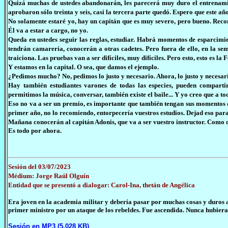
Quizá muchas de ustedes abandonarán, les parecerá muy duro el entrenamient
aprobaron sólo treinta y seis, casi la tercera parte quedó. Espero que este a
No solamente estaré yo, hay un capitán que es muy severo, pero bueno. Recono
Él va a estar a cargo, no yo.
Queda en ustedes seguir las reglas, estudiar. Habrá momentos de esparcim
tendrán camarería, conocerán a otras cadetes. Pero fuera de ello, en la s
traiciona. Las pruebas van a ser difíciles, muy difíciles. Pero esto, esto es l
Y estamos en la capital. O sea, que damos el ejemplo.
¿Pedimos mucho? No, pedimos lo justo y necesario. Ahora, lo justo y necesar
Hay también estudiantes varones de todas las especies, pueden comparti
permitimos la música, conversar, también existe el baile... Y yo creo que a to
Eso no va a ser un premio, es importante que también tengan sus momentos d
primer año, no lo recomiendo, entorpecería vuestros estudios. Dejad eso par
Mañana conocerán al capitán Adonis, que va a ser vuestro instructor. Como 
Es todo por ahora.
Sesión del 03/07/2023
Médium: Jorge Raúl Olguín
Entidad que se presentó a dialogar: Carol-Ina, thetán de Angélica
Era joven en la academia militar y debería pasar por muchas cosas y duros a
primer ministro por un ataque de los rebeldes. Fue ascendida. Nunca hubiera
Sesión en MP3 (5.028 KB)