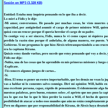
Sesión en MP3 (3.328 KB)
Entidad: Estaba muy inquieta pensando en lo que iba a decir.
Lo miré a Fidis y le dije:
-Mi amor, conversemos. He pasado por muchas cosas, he visto muertes qu
capacidad, por antigüedad asumió el cargo de primer ministro Will, quie
quizá con un rencor porque él quería heredar el cargo de su padre.
Yo contigo voy a ser sincera, Fidis, nunca lo vi como capaz ni siquiera pa
perdido la razón sino porque él anhelaba, de alguna manera, ese puesto.
Gobierno. Si me preguntas lo que hizo Alexis teletransportándolo a un crucer
era la capitana Kirana.
Quizás estoy dando vueltas, pero sucede que estoy pensando qué voy a decir, 
Fidis me dijo:
-Nubia, una de las cosas que he aprendido en mis primeras misiones y luego 
-Explícate.
-Tú conoces algunos juegos de cartas...
-Sí.
-Bien. El tema es poner un rostro imperturbable, que los demás no vean la ju
vas a hablar ni lo comentes salvo conmigo. Diré mi opinión: Will, hablo e
una excelente persona, capaz, rápido de pensamiento. Evidentemente algo fue
nuestras palabras, pero bueno, estamos solos-, el aprieto que nos puso la ca
sea lo que eso fue lo que le hizo perder la razón a Will, el hecho de querer
posibilidad de atacar a todos esos mundos que aún no están completamente pr
Pero no digamos que por responsabilidad de Kirana, de Alexis haya desatado 