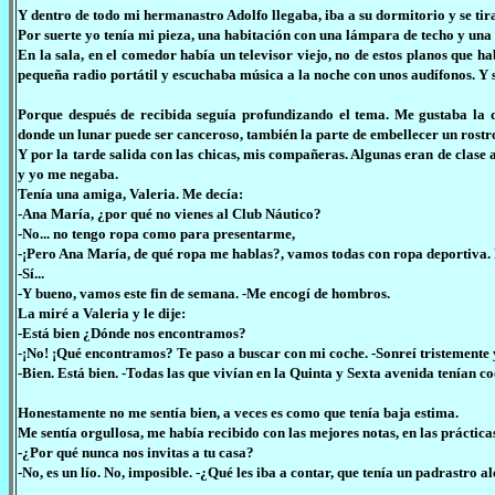
Y dentro de todo mi hermanastro Adolfo llegaba, iba a su dormitorio y se tir
Por suerte yo tenía mi pieza, una habitación con una lámpara de techo y una
En la sala, en el comedor había un televisor viejo, no de estos planos que ha
pequeña radio portátil y escuchaba música a la noche con unos audífonos. Y 
Porque después de recibida seguía profundizando el tema. Me gustaba la 
donde un lunar puede ser canceroso, también la parte de embellecer un rostr
Y por la tarde salida con las chicas, mis compañeras. Algunas eran de clase a
y yo me negaba.
Tenía una amiga, Valeria. Me decía:
-Ana María, ¿por qué no vienes al Club Náutico?
-No... no tengo ropa como para presentarme,
-¡Pero Ana María, de qué ropa me hablas?, vamos todas con ropa deportiva. 
-Sí...
-Y bueno, vamos este fin de semana. -Me encogí de hombros.
La miré a Valeria y le dije:
-Está bien ¿Dónde nos encontramos?
-¡No! ¡Qué encontramos? Te paso a buscar con mi coche. -Sonreí tristemente y
-Bien. Está bien. -Todas las que vivían en la Quinta y Sexta avenida tenían c
Honestamente no me sentía bien, a veces es como que tenía baja estima.
Me sentía orgullosa, me había recibido con las mejores notas, en las práctica
-¿Por qué nunca nos invitas a tu casa?
-No, es un lío. No, imposible. -¿Qué les iba a contar, que tenía un padrastro 