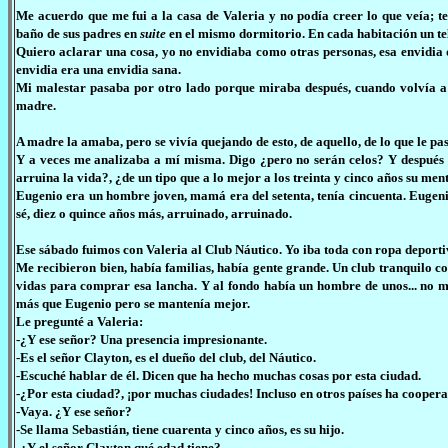
Me acuerdo que me fui a la casa de Valeria y no podía creer lo que veía; ten
baño de sus padres en
suite
en el mismo dormitorio. En cada habitación un te
Quiero aclarar una cosa, yo no envidiaba como otras personas, esa envidia 
envidia era una envidia sana.
Mi malestar pasaba por otro lado porque miraba después, cuando volvía a ca
madre.
A madre la amaba, pero se vivía quejando de esto, de aquello, de lo que le pa
Y a veces me analizaba a mí misma. Digo ¿pero no serán celos? Y después m
arruina la vida?, ¿de un tipo que a lo mejor a los treinta y cinco años su me
Eugenio era un hombre joven, mamá era del setenta, tenía cincuenta. Eugenio 
sé, diez o quince años más, arruinado, arruinado.
Ese sábado fuimos con Valeria al Club Náutico. Yo iba toda con ropa deporti
Me recibieron bien, había familias, había gente grande. Un club tranquilo co
vidas para comprar esa lancha. Y al fondo había un hombre de unos... no m
más que Eugenio pero se mantenía mejor.
Le pregunté a Valeria:
-¿Y ese señor? Una presencia impresionante.
-Es el señor Clayton, es el dueño del club, del Náutico.
-Escuché hablar de él. Dicen que ha hecho muchas cosas por esta ciudad.
-¿Por esta ciudad?, ¡por muchas ciudades! Incluso en otros países ha coopera
-Vaya. ¿Y ese señor?
-Se llama Sebastián, tiene cuarenta y cinco años, es su hijo.
-¿Y el señor Clayton qué edad tiene?