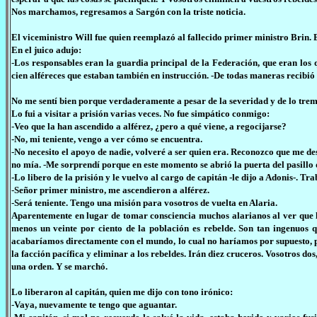
Nos marchamos, regresamos a Sargón con la triste noticia.
El viceministro Will fue quien reemplazó al fallecido primer ministro Brin. E
En el juico adujo:
-Los responsables eran la guardia principal de la Federación, que eran los q
cien alféreces que estaban también en instrucción. -De todas maneras recibió
No me sentí bien porque verdaderamente a pesar de la severidad y de lo treme
Lo fui a visitar a prisión varias veces. No fue simpático conmigo:
-Veo que la han ascendido a alférez, ¿pero a qué viene, a regocijarse?
-No, mi teniente, vengo a ver cómo se encuentra.
-No necesito el apoyo de nadie, volveré a ser quien era. Reconozco que me des
no mía. -Me sorprendí porque en este momento se abrió la puerta del pasillo d
-Lo libero de la prisión y le vuelvo al cargo de capitán -le dijo a Adonis-. Tr
-Señor primer ministro, me ascendieron a alférez.
-Será teniente. Tengo una misión para vosotros de vuelta en Alaria.
Aparentemente en lugar de tomar consciencia muchos alarianos al ver que l
menos un veinte por ciento de la población es rebelde. Son tan ingenuos qu
acabaríamos directamente con el mundo, lo cual no haríamos por supuesto, 
la facción pacífica y eliminar a los rebeldes. Irán diez cruceros. Vosotros d
una orden. Y se marchó.
Lo liberaron al capitán, quien me dijo con tono irónico:
-Vaya, nuevamente te tengo que aguantar.