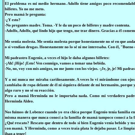
El problema es mi medio hermano. Adolfo tiene amigos poco recomendables.
billetes. Yo no me meto.
Pero mamá le pregunta:
-¿Y esto?
-No preguntes madre. Toma. -Y le da un poco de billetes y madre contenta.
-Adolfo, Adolfo, qué lindo hijo que tengo, me trae dinero. Gracias a él come
Me sentía molesta. Me sentía molesta porque honestamente no sé en que anda
o si vendían drogas. Honestamente no lo sé ni me interesaba. Con él, "Bueno
Mi padrastro Eugenio, a veces el hijo le daba algunos billetes:
-¡Ah! ¡Hijo! ¡Esto! Ven conmigo, vamos a tomar una bebida.
-No, no, voy con mis amigos, no me junto con los viejos. -¡Je, je, je! Mi padra
Y a mí nunca me miraba cariñosamente. A veces lo vi mirándome con ojos 
cambiaba de ropa delante de él ni siquiera delante de mi hermanito, porque y
algo raro y no sé su reacción.
Pero a mamá Herminda no le importaba nada. Como mi verdadero padre n
Herminda Aldeo.
Nos fuimos de Lobence cuando yo era chica porque Eugenio tenía familia en c
misma manera que nunca conocí a la familia de mamá tampoco conocí a la f
¿Qué rescato? Rescato que dentro de todo si bien Eugenio venía bebido y to
con mamá. Y Herminda, como a veces traía plata le dejaba pasar. Le limpiaba
iban a tener!