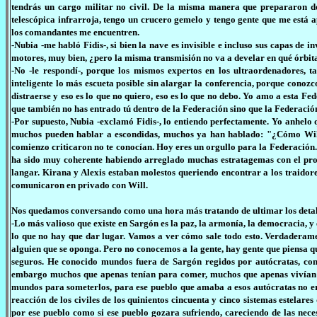
tendrás un cargo militar no civil. De la misma manera que prepararon de 
telescópica infrarroja, tengo un crucero gemelo y tengo gente que me está 
los comandantes me encuentren.
-Nubia -me habló Fidis-, si bien la nave es invisible e incluso sus capas de in
motores, muy bien, ¿pero la misma transmisión no va a develar en qué órbita
-No -le respondí-, porque los mismos expertos en los ultraordenadores, t
inteligente lo más escueta posible sin alargar la conferencia, porque conozco
distraerse y eso es lo que no quiero, eso es lo que no debo. Yo amo a esta F
que también no has entrado tú dentro de la Federación sino que la Federació
-Por supuesto, Nubia -exclamó Fidis-, lo entiendo perfectamente. Yo anhel
muchos pueden hablar a escondidas, muchos ya han hablado: "¿Cómo Will e
comienzo criticaron no te conocían. Hoy eres un orgullo para la Federación.,
ha sido muy coherente habiendo arreglado muchas estratagemas con el propio
langar. Kirana y Alexis estaban molestos queriendo encontrar a los traidore
comunicaron en privado con Will.
Nos quedamos conversando como una hora más tratando de ultimar los detall
-Lo más valioso que existe en Sargón es la paz, la armonía, la democracia, y 
lo que no hay que dar lugar. Vamos a ver cómo sale todo esto. Verdaderame
alguien que se oponga. Pero no conocemos a la gente, hay gente que piensa qu
seguros. He conocido mundos fuera de Sargón regidos por autócratas, con 
embargo muchos que apenas tenían para comer, muchos que apenas vivían co
mundos para someterlos, para ese pueblo que amaba a esos autócratas no er
reacción de los civiles de los quinientos cincuenta y cinco sistemas estelar
por ese pueblo como si ese pueblo gozara sufriendo, careciendo de las nec