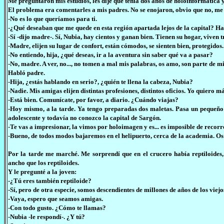
Me preguntaron mis estudios, les dije que tenía dos años de holoinformática y
El problema era comentarles a mis padres. No se enojaron, obvio que no, me 
-No es lo que queríamos para ti.
-¿Qué deseaban que me quede en esta región apartada lejos de la capital? Ha
-Sí -dijo madre-. Sí, Nubia, hay cientos y ganan bien. Tienen su hogar, viven t
-Madre, elijen su lugar de confort, están cómodos, se sienten bien, protegidos.
-No entiendo, hija, ¿qué deseas, ir a la aventura sin saber qué va a pasar?
-No, madre. A ver, no..., no tomen a mal mis palabras, os amo, son parte de m
Habló padre.
-Hija, ¿estás hablando en serio?, ¿quién te llena la cabeza, Nubia?
-Nadie. Mis amigas elijen distintas profesiones, distintos oficios. Yo quiero 
-Está bien. Comunícate, por favor, a diario. ¿Cuándo viajas?
-Hoy mismo, a la tarde. Ya tengo preparadas dos maletas. Pasa un pequeño 
adolescente y todavía no conozco la capital de Sargón.
-Te vas a impresionar, la vimos por holoimagen y es... es imposible de recorr
-Bueno, de todos modos bajaremos en el helipuerto, cerca de la academia. O
Por la tarde me marché. Me sorprendí que en el crucero había reptiloides
ancho que los reptiloides.
Y le pregunté a la joven:
-¿Tú eres también reptiloide?
-Sí, pero de otra especie, somos descendientes de millones de años de los viejo
-Vaya, espero que seamos amigas.
-Con todo gusto. ¿Cómo te llamas?
-Nubia -le respondí-. ¿Y tú?