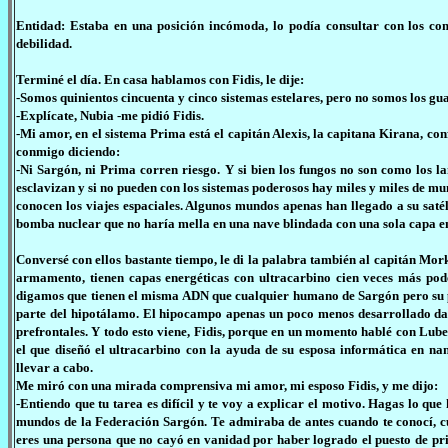
Entidad: Estaba en una posición incómoda, lo podía consultar con los co
debilidad.
Terminé el día. En casa hablamos con Fidis, le dije:
-Somos quinientos cincuenta y cinco sistemas estelares, pero no somos los gu
-Explícate, Nubia -me pidió Fidis.
-Mi amor, en el sistema Prima está el capitán Alexis, la capitana Kirana, co
conmigo diciendo:
-Ni Sargón, ni Prima corren riesgo. Y si bien los fungos no son como los 
esclavizan y si no pueden con los sistemas poderosos hay miles y miles de mund
conocen los viajes espaciales. Algunos mundos apenas han llegado a su satél
bomba nuclear que no haría mella en una nave blindada con una sola capa en
Conversé con ellos bastante tiempo, le di la palabra también al capitán Mo
armamento, tienen capas energéticas con ultracarbino cien veces más pode
digamos que tienen el misma ADN que cualquier humano de Sargón pero su par
parte del hipotálamo. El hipocampo apenas un poco menos desarrollado dan
prefrontales. Y todo esto viene, Fidis, porque en un momento hablé con Luber,
el que diseñó el ultracarbino con la ayuda de su esposa informática en nan
llevar a cabo.
Me miró con una mirada comprensiva mi amor, mi esposo Fidis, y me dijo:
-Entiendo que tu tarea es difícil y te voy a explicar el motivo. Hagas lo que
mundos de la Federación Sargón. Te admiraba de antes cuando te conocí, c
eres una persona que no cayó en vanidad por haber logrado el puesto de pri