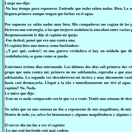
Luego nos dijo:
-No hay tiempo para reponerse. Entiendo que todas saben nadar. Bien. La seg
lleguen primero aunque tengan que luchar en el agua.
Por supuesto yo sabía nadar muy bien. Mis compañeras me cogían de los pi
hicieron una estrategia, a las que mejores nadaban la atacaban entre varias 
Respetuosamente le dije al capitán mi queja:
-Fue desleal, pensé que era una contra una.
El capitán hizo una mueca como burlándose:
-¿Y por qué, cadeta?, en una guerra verdadera si hay un soldado que dis
confabulación, se gana como se pueda.
Estuvimos treinta días entrenando. Los últimos dos días salí primera dos ve
grupo que unía contra mí; primero no me adelantaba, esperaba a que ataqu
adelantaba. La segunda vez descubrieron mi táctica y muy duramente castig
hasta casi desmayarla. Llegué a la isla e inmediatamente me tiré al agua y 
capitán? No. Nada.
Lo único que dijo:
-Esto no es nada comparado con lo que va a venir. Tenéis una semana de des
Yo sabía que en una semana no iba a reponerme de mis magullones, de mis h
Dentro de todo, yo, salvo los hematomas y algunas magulladuras y algunos co
El tercer día me fue a ver el capitán:
-Lo que está haciendo está mal, cadeta.