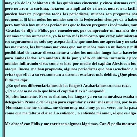
mayoría de los habitantes de los quinientos cincuenta y cinco sistemas est
pero notaron tu carisma, notaron tu amplitud de criterio, notaron tu facili
pueden hacerte preguntas todos los periodistas, muchas son preguntas so
economía. Si bien todos los mundos son de la Federación siempre va a habe
pero también hay muchos periodistas que te hacen preguntas incómodas, mu
-Gracias -le dije a Fidis-, por entenderme, por comprender mi manera de se
estamos en una autocracia, yo lo tomo más bien como que estoy administrand
eso seguramente no sólo soy aceptada sino que muchos me aprecian y no solame
los marrones, los humanos morenos que son muchos más en millones y millo
posibilidad de atacar directamente a todos los mundos fungo hasta hacerlos
para ambos lados, son amantes de la paz y sólo en última instancia ejerc
mundos infiltrando virus como se hizo por medio del capitán Alexis con lo
ataque. Bueno, me han propuesto, algunos periodistas que han escuchado a lo
evitar que ellos a su vez sometan a sistemas estelares más débiles. ¿Qué pien
Fidis me dijo:
-¿En qué nos diferenciaríamos de los fungos? Acabaríamos con una raza.
-¿Pero acaso no es lo que hizo el capitán Alexis? -respondí.
-Sí, absolutamente. Pero es distinto, los langar ya en su naturaleza estab
delegación Prima o de Sargón para capitular y evitar más muertes, por lo me
-Honestamente me siento..., me siento muy mal, muy pocas veces me ha pas
como que me faltara el aire. Lo entiendo, lo entiendo mi amor, sé que es al
Me abracé con Fidis y me corrieron algunas lágrimas. Con él podía mostrar 