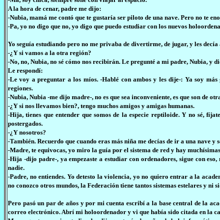
A la hora de cenar, padre me dijo:
-Nubia, mamá me contó que te gustaría ser piloto de una nave. Pero no te enoj
-Pa, yo no digo que no, yo digo que puedo estudiar con los nuevos holoordenad
Yo seguía estudiando pero no me privaba de divertirme, de jugar, y les decía
-¿Y si vamos a la otra región?
-No, no, Nubia, no sé cómo nos recibirán. Le pregunté a mi padre, Nubia, y d
Le respondí:
-Le voy a preguntar a los míos. -Hablé con ambos y les dije-: Ya soy más 
regiones.
-Nubia, Nubia -me dijo madre-, no es que sea inconveniente, es que son de ot
-¿Y si nos llevamos bien?, tengo muchos amigos y amigas humanas.
-Hija, tienes que entender que somos de la especie reptiloide. Y no sé, fíj
postergados.
-¿Y nosotros?
-También. Recuerdo que cuando eras más niña me decías de ir a una nave y ser 
-Madre, te equivocas, yo miro la guía por el sistema de red y hay muchísimas 
-Hija -dijo padre-, ya empezaste a estudiar con ordenadores, sigue con eso,
nadie.
-Padre, no entiendes. Yo detesto la violencia, yo no quiero entrar a la acade
no conozco otros mundos, la Federación tiene tantos sistemas estelares y ni si
Pero pasó un par de años y por mi cuenta escribí a la base central de la aca
correo electrónico. Abrí mi holoordenador y vi que había sido citada en la c