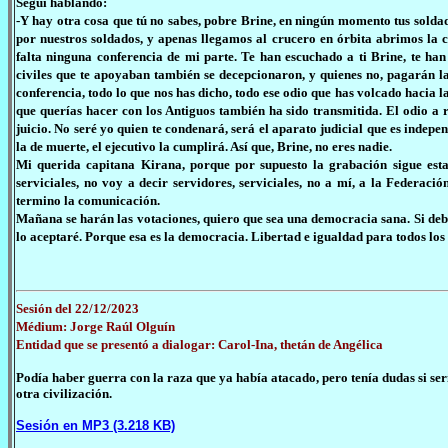
Seguí hablando:
-Y hay otra cosa que tú no sabes, pobre Brine, en ningún momento tus sol
por nuestros soldados, y apenas llegamos al crucero en órbita abrimos la c
falta ninguna conferencia de mi parte. Te han escuchado a ti Brine, te ha
civiles que te apoyaban también se decepcionaron, y quienes no, pagarán l
conferencia, todo lo que nos has dicho, todo ese odio que has volcado hacia 
que querías hacer con los Antiguos también ha sido transmitida. El odio a re
juicio. No seré yo quien te condenará, será el aparato judicial que es independ
la de muerte, el ejecutivo la cumplirá. Así que, Brine, no eres nadie.
Mi querida capitana Kirana, porque por supuesto la grabación sigue estan
serviciales, no voy a decir servidores, serviciales, no a mí, a la Federaci
termino la comunicación.
Mañana se harán las votaciones, quiero que sea una democracia sana. Si debo 
lo aceptaré. Porque esa es la democracia. Libertad e igualdad para todos los
Sesión del 22/12/2023
Médium: Jorge Raúl Olguín
Entidad que se presentó a dialogar: Carol-Ina, thetán de Angélica
Podía haber guerra con la raza que ya había atacado, pero tenía dudas si 
otra civilización.
Sesión en MP3 (3.218 KB)