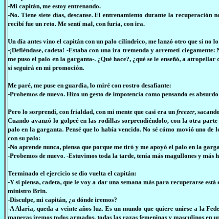
-Mi capitán, me estoy entrenando.
-No. Tiene siete días, descanse. El entrenamiento durante la recuperación no
recibí fue un reto. Me sentí mal, con furia, con ira.
Un día antes vino el capitán con un palo cilíndrico, me lanzó otro que si no 
-¡Defiéndase, cadeta! -Estaba con una ira tremenda y arremetí ciegamente: N
me puso el palo en la garganta-. ¿Qué hace?, ¿qué se le enseñó, a atropellar 
si seguirá en mi promoción.
Me paré, me puse en guardia, lo miré con rostro desafiante:
-Probemos de nuevo. Hizo un gesto de impotencia como pensando es absurdo 
Pero lo sorprendí, con frialdad, con mi mente que casi era un
freezer
, sacand
Cuando avanzó lo golpeé en las rodillas sorprendiéndolo, con la otra parte d
palo en la garganta. Pensé que lo había vencido. No sé cómo movió uno de lo
con su palo:
-No aprende nunca, piensa que porque me tiró y me apoyó el palo en la gargan
-Probemos de nuevo. -Estuvimos toda la tarde, tenía más magullones y más h
Terminado el ejercicio se dio vuelta el capitán:
-Y si piensa, cadeta, que le voy a dar una semana más para recuperarse est
ministro Brin.
-Disculpe, mi capitán, ¿a dónde iremos?
-A Alaria, queda a veinte años luz. Es un mundo que quiere unirse a la Fed
maneras iremos todos armados, todas las razas femeninas y masculinos en u