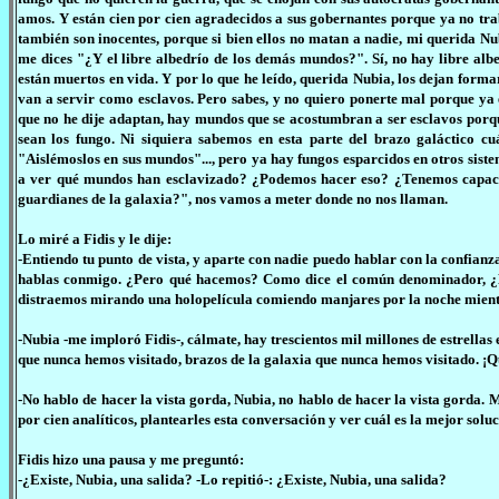
amos. Y están cien por cien agradecidos a sus gobernantes porque ya no trab
también son inocentes, porque si bien ellos no matan a nadie, mi querida Nub
me dices "¿Y el libre albedrío de los demás mundos?". Sí, no hay libre albe
están muertos en vida. Y por lo que he leído, querida Nubia, los dejan forma
van a servir como esclavos. Pero sabes, y no quiero ponerte mal porque ya 
que no he dije adaptan, hay mundos que se acostumbran a ser esclavos porque
sean los fungo. Ni siquiera sabemos en esta parte del brazo galáctico cu
"Aislémoslos en sus mundos"..., pero ya hay fungos esparcidos en otros siste
a ver qué mundos han esclavizado? ¿Podemos hacer eso? ¿Tenemos capacida
guardianes de la galaxia?", nos vamos a meter donde no nos llaman.
Lo miré a Fidis y le dije:
-Entiendo tu punto de vista, y aparte con nadie puedo hablar con la confianz
hablas conmigo. ¿Pero qué hacemos? Como dice el común denominador, ¿
distraemos mirando una holopelícula comiendo manjares por la noche mient
-Nubia -me imploró Fidis-, cálmate, hay trescientos mil millones de estrella
que nunca hemos visitado, brazos de la galaxia que nunca hemos visitado. 
-No hablo de hacer la vista gorda, Nubia, no hablo de hacer la vista gorda. M
por cien analíticos, plantearles esta conversación y ver cuál es la mejor soluc
Fidis hizo una pausa y me preguntó:
-¿Existe, Nubia, una salida? -Lo repitió-: ¿Existe, Nubia, una salida?