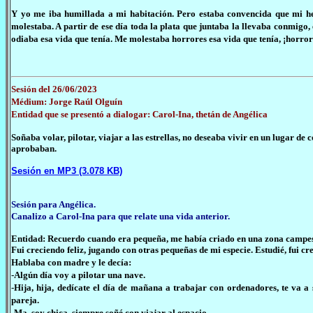
Y yo me iba humillada a mi habitación. Pero estaba convencida que mi h
molestaba. A partir de ese día toda la plata que juntaba la llevaba conmigo
odiaba esa vida que tenía. Me molestaba horrores esa vida que tenía, ¡horror
Sesión del 26/06/2023
Médium: Jorge Raúl Olguín
Entidad que se presentó a dialogar: Carol-Ina, thetán de Angélica
Soñaba volar, pilotar, viajar a las estrellas, no deseaba vivir en un lugar d
aprobaban.
Sesión en MP3 (3.078 KB)
Sesión para Angélica.
Canalizo a Carol-Ina para que relate una vida anterior.
Entidad: Recuerdo cuando era pequeña, me había criado en una zona campes
Fui creciendo feliz, jugando con otras pequeñas de mi especie. Estudié, fui c
Hablaba con madre y le decía:
-Algún día voy a pilotar una nave.
-Hija, hija, dedícate el día de mañana a trabajar con ordenadores, te va a
pareja.
-Ma, soy chica, siempre soñé con viajar al espacio.