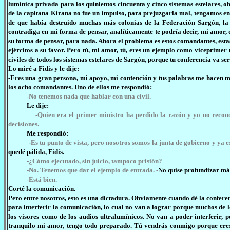
lumínica privada para los quinientos cincuenta y cinco sistemas estelares, ob
de la capitana Kirana no fue un impulso, para prejuzgarla mal, tengamos en
de que había destruido muchas más colonias de la Federación Sargón, la 
contradiga en mi forma de pensar, analíticamente te podría decir, mi amor, qu
su forma de pensar, para nada. Ahora el problema es estos comandantes, est
ejércitos a su favor. Pero tú, mi amor, tú, eres un ejemplo como viceprimer
civiles de todos los sistemas estelares de Sargón, porque tu conferencia va 
Lo miré a Fidis y le dije:
-Eres una gran persona, mi apoyo, mi contención y tus palabras me hacen m
los ocho comandantes. Uno de ellos me respondió:
-No tenemos nada que hablar con una civil.
Le dije:
-Quien era el primer ministro ha perdido la razón y yo no reco
decisiones.
Me respondió:
-
Es tu punto de vista, pero nosotros somos la junta de gobierno y ya e
quedé pálida, Fidis.
-¿Cómo ejecutado, sin juicio, tampoco prisión?
-No. Tenemos que dar el ejemplo de entrada. -
No quise profundizar más 
-Está bien.
Corté la comunicación.
Pero entre nosotros, esto es una dictadura. Obviamente cuando dé la confer
para interferir la comunicación, lo cual no van a lograr porque muchos de 
los visores como de los audios ultralumínicos. No van a poder interferir,
tranquilo mi amor, tengo todo preparado. Tú vendrás conmigo porque eres