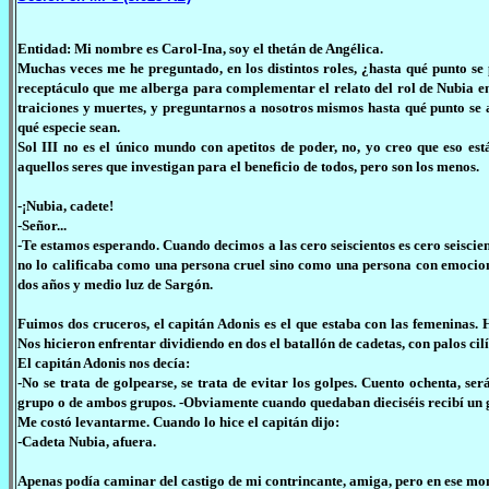
Entidad: Mi nombre es Carol-Ina, soy el thetán de Angélica.
Muchas veces me he preguntado, en los distintos roles, ¿hasta qué punto se 
receptáculo que me alberga para complementar el relato del rol de Nubia e
traiciones y muertes, y preguntarnos a nosotros mismos hasta qué punto se 
qué especie sean.
Sol III no es el único mundo con apetitos de poder, no, yo creo que eso e
aquellos seres que investigan para el beneficio de todos, pero son los menos.
-¡Nubia, cadete!
-Señor...
-Te estamos esperando. Cuando decimos a las cero seiscientos es cero seiscien
no lo calificaba como una persona cruel sino como una persona con emocion
dos años y medio luz de Sargón.
Fuimos dos cruceros, el capitán Adonis es el que estaba con las femeninas. 
Nos hicieron enfrentar dividiendo en dos el batallón de cadetas, con palos cilí
El capitán Adonis nos decía:
-No se trata de golpearse, se trata de evitar los golpes. Cuento ochenta, s
grupo o de ambos grupos. -Obviamente cuando quedaban dieciséis recibí un g
Me costó levantarme. Cuando lo hice el capitán dijo:
-Cadeta Nubia, afuera.
Apenas podía caminar del castigo de mi contrincante, amiga, pero en ese mo