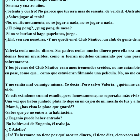
-Setenta y cuatro años.
-¡Setenta y cuatro! No parece que tuviera más de sesenta, de verdad. -Disfruté
-¿Sabes jugar al tenis?
-No, no. Honestamente, no se jugar a nada, no se jugar a nada.
-¿El ping pong?, ¿ping pong de mesa?
-Si no se burlan si hago papelones, juego.
-¡Eh!, ven con nosotras. -Y me quedé en el Club Náutico, un club de gente de
Valeria tenía mucho dinero. Sus padres tenías mucho dinero pero ella era ama
demás fueran invisibles, como si fueran modelos caminando por una pasa
sobremanera.
Y los jóvenes del Club Náutico eran unos tremendos creídos, no me caían bie
en pose, como que... como que estuvieran filmando una película. No, no me c
Y me sentía mal conmigo misma. Yo decía: Pero salvo Valeria, ¿quién me c
vida.
Yo esforzándome con mi estudio, pero honestamente, no soportaba más vivir e
Una vez que había juntado plata lo dejé en un cajón de mi mesita de luz y a 
-Mamá, ¿has visto la plata que guardé?
-Sabes que yo no entro a tu habitación.
-¿Eugenio puede haber entrado?
-No hables así de Eugenio, él trabaja.
-¿Y Adolfo?
-¡Ja! Tu hermano no tiene por qué sacarte dinero, él tiene diez, cien veces má