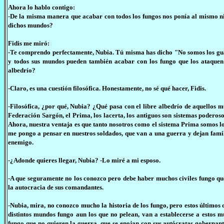
Ahora lo hablo contigo:
-De la misma manera que acabar con todos los fungos nos ponía al mismo niv
dichos mundos?
Fidis me miró:
-Te comprendo perfectamente, Nubia. Tú misma has dicho "No somos los gua
y todos sus mundos pueden también acabar con los fungo que los ataquen a
albedrío?
-Claro, es una cuestión filosófica. Honestamente, no sé qué hacer, Fidis.
-Filosófica, ¿por qué, Nubia? ¿Qué pasa con el libre albedrío de aquellos
Federación Sargón, el Prima, los lacerta, los antiguos son sistemas poderosos
Ahora, nuestra ventaja es que tanto nosotros como el sistema Prima somos lo
me pongo a pensar en nuestros soldados, que van a una guerra y dejan famili
enemigo.
-¿Adonde quieres llegar, Nubia? -Lo miré a mi esposo.
-A que seguramente no los conozco pero debe haber muchos civiles fungo que n
la autocracia de sus comandantes.
-Nubia, mira, no conozco mucho la historia de los fungo, pero estos últimos 
distintos mundos fungo aun los que no pelean, van a establecerse a estos m
fungo que no quieren la guerra, que se enojan con sus autócratas gobernant