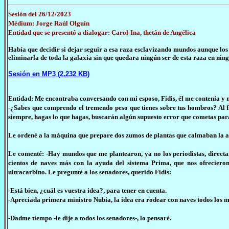
Sesión del 26/12/2023
Médium: Jorge Raúl Olguín
Entidad que se presentó a dialogar: Carol-Ina, thetán de Angélica
Había que decidir si dejar seguir a esa raza esclavizando mundos aunque los
eliminarla de toda la galaxia sin que quedara ningún ser de esta raza en ni
Sesión en MP3 (2.232 KB)
Entidad: Me encontraba conversando con mi esposo, Fidis, él me contenía y 
-¿Sabes que comprendo el tremendo peso que tienes sobre tus hombros? Al fin 
siempre, hagas lo que hagas, buscarán algún supuesto error que cometas para
Le ordené a la máquina que prepare dos zumos de plantas que calmaban la an
Le comenté: -Hay mundos que me plantearon, ya no los periodistas, direct
cientos de naves más con la ayuda del sistema Prima, que nos ofrecieron 
ultracarbino. Le pregunté a los senadores, querido Fidis:
-Está bien, ¿cuál es vuestra idea?, para tener en cuenta.
-Apreciada primera ministro Nubia, la idea era rodear con naves todos los 
-Dadme tiempo -le dije a todos los senadores-, lo pensaré.