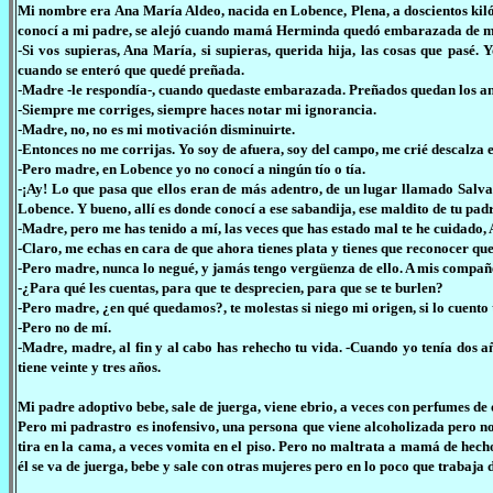
Mi nombre era Ana María Aldeo, nacida en Lobence, Plena, a doscientos kilóm
conocí a mi padre, se alejó cuando mamá Herminda quedó embarazada de m
-Si vos supieras, Ana María, si supieras, querida hija, las cosas que pasé
cuando se enteró que quedé preñada.
-Madre -le respondía-, cuando quedaste embarazada. Preñados quedan los a
-Siempre me corriges, siempre haces notar mi ignorancia.
-Madre, no, no es mi motivación disminuirte.
-Entonces no me corrijas. Yo soy de afuera, soy del campo, me crié descalza 
-Pero madre, en Lobence yo no conocí a ningún tío o tía.
-¡Ay! Lo que pasa que ellos eran de más adentro, de un lugar llamado Salva
Lobence. Y bueno, allí es donde conocí a ese sabandija, ese maldito de tu padr
-Madre, pero me has tenido a mí, las veces que has estado mal te he cuidado,
-Claro, me echas en cara de que ahora tienes plata y tienes que reconocer que
-Pero madre, nunca lo negué, y jamás tengo vergüenza de ello. A mis compañe
-¿Para qué les cuentas, para que te desprecien, para que se te burlen?
-Pero madre, ¿en qué quedamos?, te molestas si niego mi origen, si lo cuento
-Pero no de mí.
-Madre, madre, al fin y al cabo has rehecho tu vida. -Cuando yo tenía do
tiene veinte y tres años.
Mi padre adoptivo bebe, sale de juerga, viene ebrio, a veces con perfumes d
Pero mi padrastro es inofensivo, una persona que viene alcoholizada pero no 
tira en la cama, a veces vomita en el piso. Pero no maltrata a mamá de hecho 
él se va de juerga, bebe y sale con otras mujeres pero en lo poco que trabaja 