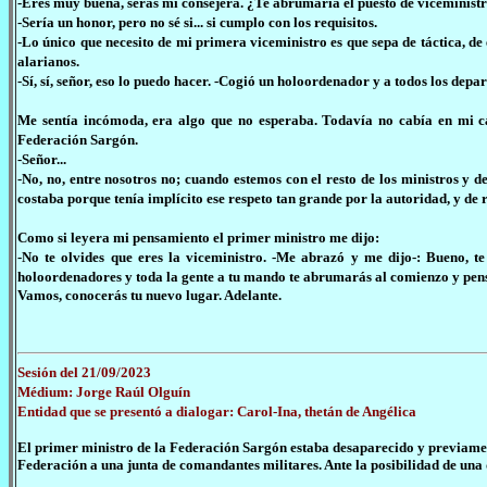
-Eres muy buena, serás mi consejera. ¿Te abrumaría el puesto de viceministr
-Sería un honor, pero no sé si... si cumplo con los requisitos.
-Lo único que necesito de mi primera viceministro es que sepa de táctica, de
alarianos.
-Sí, sí, señor, eso lo puedo hacer. -Cogió un holoordenador y a todos los dep
Me sentía incómoda, era algo que no esperaba. Todavía no cabía en mi ca
Federación Sargón.
-Señor...
-No, no, entre nosotros no; cuando estemos con el resto de los ministros y
costaba porque tenía implícito ese respeto tan grande por la autoridad, y de r
Como si leyera mi pensamiento el primer ministro me dijo:
-No te olvides que eres la viceministro. -Me abrazó y me dijo-: Bueno, t
holoordenadores y toda la gente a tu mando te abrumarás al comienzo y pen
Vamos, conocerás tu nuevo lugar. Adelante.
Sesión del 21/09/2023
Médium: Jorge Raúl Olguín
Entidad que se presentó a dialogar: Carol-Ina, thetán de Angélica
El primer ministro de la Federación Sargón estaba desaparecido y previamen
Federación a una junta de comandantes militares. Ante la posibilidad de una 