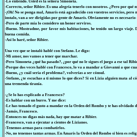
-Lo entiendo. Usted es la señora Simoneta.
-Correcto, señor Ribier. Es una alegría tenerlo con nosotros. ¿Pero por qué
-¡Oh! No se ponga mal, Amarís está agradecido con vuestros servicios, pero n
instalo, van a ser dirigidas por gente de Amarís. Obviamente no es necesari
-Pero de parte mía lo considero un honor serviros.
-Bueno. Mostradme, por favor mis habitaciones, he tenido un largo viaje.
buena comida.
-Así lo haré, señor Ribier.
Una vez que se instaló hablé con Stefano. Le digo:
-Mi amor, nos vamos a tener que marchar.
-Pero Simoneta ¿qué ha pasado?, ¿por qué no le sigues el juego a ese tal Ribi
-Porque dos veces hablé con Francesco, lo va a mandar a Giovanni a que cua
-Bueno, ¿y cuál sería el problema?, volverías a ser cónsul.
-Stefano, ¿te escuchas a ti mismo lo que dices? Si en Lizia alguien mata al c
una tremenda tiranía.
-¿Se lo has explicado a Francesco?
-Es hablar con un burro. Y me dice:
-Le has tomado el gusto a mandar en la Orden del Rombo y te has olvidado de
-Jamás, Francesco.
-Entonces no digas más nada, hay que matar a Ribier.
-Francesco, van a ejecutar a cientos de Lizianos.
-Tenemos armas para combatirlos.
-No, no tenemos tantas armas. En Amarís la Orden del Rombo si bien es religi