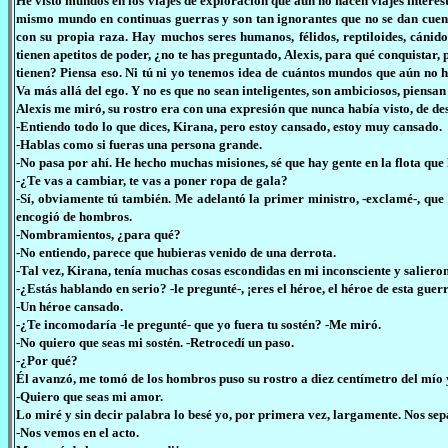
He visto mundos en los viajes de exploración que aún no hacen viajes interest
mismo mundo en continuas guerras y son tan ignorantes que no se dan cuent
con su propia raza. Hay muchos seres humanos, félidos, reptiloides, cánido
tienen apetitos de poder, ¿no te has preguntado, Alexis, para qué conquistar
tienen? Piensa eso. Ni tú ni yo tenemos idea de cuántos mundos que aún no h
Va más allá del ego. Y no es que no sean inteligentes, son ambiciosos, piensa
Alexis me miró, su rostro era con una expresión que nunca había visto, de d
-Entiendo todo lo que dices, Kirana, pero estoy cansado, estoy muy cansado.
-Hablas como si fueras una persona grande.
-No pasa por ahí. He hecho muchas misiones, sé que hay gente en la flota qu
-¿Te vas a cambiar, te vas a poner ropa de gala?
-Sí, obviamente tú también. Me adelantó la primer ministro, -exclamé-, que
encogió de hombros.
-Nombramientos, ¿para qué?
-No entiendo, parece que hubieras venido de una derrota.
-Tal vez, Kirana, tenía muchas cosas escondidas en mi inconsciente y salieron
-¿Estás hablando en serio? -le pregunté-, ¡eres el héroe, el héroe de esta guer
-Un héroe cansado.
-¿Te incomodaría -le pregunté- que yo fuera tu sostén? -Me miró.
-No quiero que seas mi sostén. -Retrocedí un paso.
-¿Por qué?
Él avanzó, me tomó de los hombros puso su rostro a diez centímetro del mío 
-Quiero que seas mi amor.
Lo miré y sin decir palabra lo besé yo, por primera vez, largamente. Nos sep
-Nos vemos en el acto.