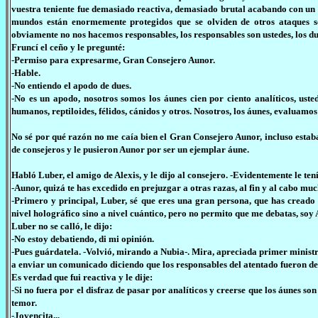
vuestra teniente fue demasiado reactiva, demasiado brutal acabando con un 
mundos están enormemente protegidos que se olviden de otros ataques s
obviamente no nos hacemos responsables, los responsables son ustedes, los du
Fruncí el ceño y le pregunté:
-Permiso para expresarme, Gran Consejero Aunor.
-Hable.
-No entiendo el apodo de dues.
-No es un apodo, nosotros somos los áunes cien por ciento analíticos, uste
humanos, reptiloides, félidos, cánidos y otros. Nosotros, los áunes, evaluam
No sé por qué razón no me caía bien el Gran Consejero Aunor, incluso estab
de consejeros y le pusieron Aunor por ser un ejemplar áune.
Habló Luber, el amigo de Alexis, y le dijo al consejero. -Evidentemente le ten
-Aunor, quizá te has excedido en prejuzgar a otras razas, al fin y al cabo mu
-Primero y principal, Luber, sé que eres una gran persona, que has creado
nivel holográfico sino a nivel cuántico, pero no permito que me debatas, soy
Luber no se calló, le dijo:
-No estoy debatiendo, di mi opinión.
-Pues guárdatela. -Volvió, mirando a Nubia-. Mira, apreciada primer ministr
a enviar un comunicado diciendo que los responsables del atentado fueron d
Es verdad que fui reactiva y le dije:
-Si no fuera por el disfraz de pasar por analíticos y creerse que los áunes s
temor.
-Jovencita...