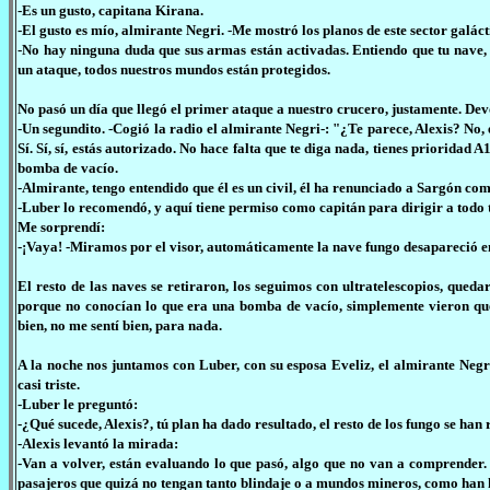
-Es un gusto, capitana Kirana.
-El gusto es mío, almirante Negri. -Me mostró los planos de este sector galác
-No hay ninguna duda que sus armas están activadas. Entiendo que tu nave, 
un ataque, todos nuestros mundos están protegidos.
No pasó un día que llegó el primer ataque a nuestro crucero, justamente. Dev
-Un segundito. -Cogió la radio el almirante Negri-: "¿Te parece, Alexis? No, es
Sí. Sí, sí, estás autorizado. No hace falta que te diga nada, tienes prioridad
bomba de vacío.
-Almirante, tengo entendido que él es un civil, él ha renunciado a Sargón com
-Luber lo recomendó, y aquí tiene permiso como capitán para dirigir a todo 
Me sorprendí:
-¡Vaya! -Miramos por el visor, automáticamente la nave fungo desapareció en u
El resto de las naves se retiraron, los seguimos con ultratelescopios, queda
porque no conocían lo que era una bomba de vacío, simplemente vieron que
bien, no me sentí bien, para nada.
A la noche nos juntamos con Luber, con su esposa Eveliz, el almirante Negri
casi triste.
-Luber le preguntó:
-¿Qué sucede, Alexis?, tú plan ha dado resultado, el resto de los fungo se han
-Alexis levantó la mirada:
-Van a volver, están evaluando lo que pasó, algo que no van a comprender.
pasajeros que quizá no tengan tanto blindaje o a mundos mineros, como han 