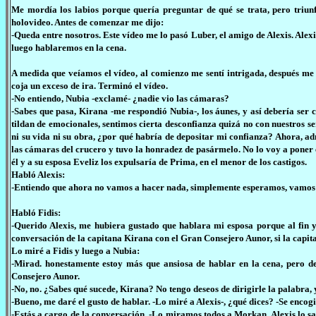
Me mordía los labios porque quería preguntar de qué se trata, pero triun
holovideo. Antes de comenzar me dijo:
-Queda entre nosotros. Este vídeo me lo pasó Luber, el amigo de Alexis. Alex
luego hablaremos en la cena.
A medida que veíamos el vídeo, al comienzo me sentí intrigada, después m
coja un exceso de ira. Terminó el vídeo.
-No entiendo, Nubia -exclamé- ¿nadie vio las cámaras?
-Sabes que pasa, Kirana -me respondió Nubia-, los áunes, y así debería ser c
tildan de emocionales, sentimos cierta desconfianza quizá no con nuestros s
ni su vida ni su obra, ¿por qué habría de depositar mi confianza? Ahora, a
las cámaras del crucero y tuvo la honradez de pasármelo. No lo voy a poner e
él y a su esposa Eveliz los expulsaría de Prima, en el menor de los castigos.
Habló Alexis:
-Entiendo que ahora no vamos a hacer nada, simplemente esperamos, vamos a
Habló Fidis:
-Querido Alexis, me hubiera gustado que hablara mi esposa porque al fin 
conversación de la capitana Kirana con el Gran Consejero Aunor, si la capita
Lo miré a Fidis y luego a Nubia:
-Mirad. honestamente estoy más que ansiosa de hablar en la cena, pero de
Consejero Aunor.
-No, no. ¿Sabes qué sucede, Kirana? No tengo deseos de dirigirle la palabra, y
-Bueno, me daré el gusto de hablar. -Lo miré a Alexis-, ¿qué dices? -Se enc
-Estás a cargo de la conversación. -Lo miramos todos a Morkan, Alexis lo 