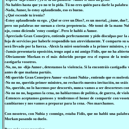
-No hables hasta que yo no te lo pida. Tú no eres quién para darle la palabr
-Nada, Aunor, lo estoy aplaudiendo, eso es bueno.
-¿Qué esconde tu ironía?
-Estoy aplaudiendo su ego. ¿Qué se cree un Dios?, es un mortal, ¿áune, due
pero sus palabras me suenan a cierta prepotencia. -Me tomó de la mano Nubi
ojo, como diciendo 'estoy contigo'. Pero le habló a Aunor.
-Apreciado Gran Consejero, entiendo perfectamente y pido disculpas por la 
foja de servicios por haberle respondido tan atrevidamente. Y comparto su sa
será llevado por la fuerza. -Alexis la miró sonriendo a la primer ministro, y 
-Jamás presentaría oposición, tengo aquí a mi amigo Fidis, que no ha abierto 
-Obviamente Morkan es el más dolorido porque era el esposo de la tenien
castigarla vosotros.
-No, no, no -dijo Aunor-, detestamos la violencia. Si la encontráis castigadl
antes de que mañana partáis.
-Mi querido Gran Consejero Aunor -exclamó Nubia-, entiendo que es molesti
-No no no, querida primer ministro, no rechacéis nuestra invitación, no seáis 
-No, querido, no lo hacemos por descortés, nunca vamos a ser descorteses con
-No no no no, hagamos la cena, no hablaremos de política, de guerra, de viol
-Entonces aceptamos gustosos y tendremos el honor de compartir con vosotr
cambiarnos y nos vamos a preparar para la cena. -Nos marchamos.
Con nosotros, con Nubia y conmigo, estaba Fidis, que no habló una palabra
Morkan pasando su duelo.