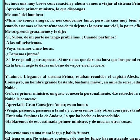
tuvimos una muy breve conversación y ahora vamos a viajar al sistema Pri
-Apreciada primer ministro, lo que dispongas.
Me tomó del hombro:
-Mira, no somos amigas, no nos conocemos tanto, pero me caes muy bien, ad
cuando estamos solas tratémonos de tú dejemos la parte marcial, la parte of
Me sorprendí gratamente y le dije:
-Sí, Nubia, de mi parte no tengo problemas. ¿Cuándo partimos?
-A las mil seiscientos.
-Vaya, tenemos cinco horas.
-¿Comemos juntas?
-Sí -le respondí-, por supuesto. Sí me tienes que dar una hora que busque mi r
-Está bien, luego te darás un baño de vapor en el crucero.
Y fuimos. Llegamos al sistema Prima, estaban reunidos el capitán Alexis,
Consejero, un hombre grande bastante, bastante mayor, en mirada seria, adus
Nubia.
-Señora primer ministro, un gusto conocerla personalmente. -Le estrechó la
Nubia le contestó:
-Apreciado Gran Consejero Aunor, es un honor.
-Venga, pasemos, pasemos a la sala y conversemos, hay otros consejeros tamb
-Entiendo. Supimos lo de Andara, lo que ha hecho es inconcebible.
-Hablaremos de eso, estimada primer ministro, y de muchas otras cosas.
Nos sentamos en una mesa larga y habló Aunor:
-El tema es así: No estamos contentos de que los fungo hayan atacado un m