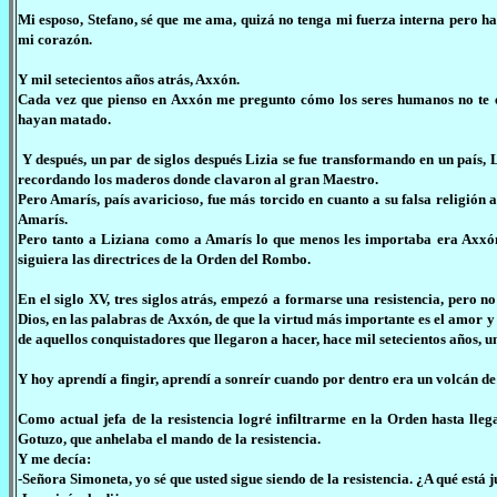
Mi esposo, Stefano, sé que me ama, quizá no tenga mi fuerza interna pero hac
mi corazón.
Y mil setecientos años atrás, Axxón.
Cada vez que pienso en Axxón me pregunto cómo los seres humanos no te 
hayan matado.
Y después, un par de siglos después Lizia se fue transformando en un país,
recordando los maderos donde clavaron al gran Maestro.
Pero Amarís, país avaricioso, fue más torcido en cuanto a su falsa religió
Amarís.
Pero tanto a Liziana como a Amarís lo que menos les importaba era Axxón,
siguiera las directrices de la Orden del Rombo.
En el siglo XV, tres siglos atrás, empezó a formarse una resistencia, pero n
Dios, en las palabras de Axxón, de que la virtud más importante es el amor 
de aquellos conquistadores que llegaron a hacer, hace mil setecientos años,
Y hoy aprendí a fingir, aprendí a sonreír cuando por dentro era un volcán de 
Como actual jefa de la resistencia logré infiltrarme en la Orden hasta lle
Gotuzo, que anhelaba el mando de la resistencia.
Y me decía:
-Señora Simoneta, yo sé que usted sigue siendo de la resistencia. ¿A qué está 