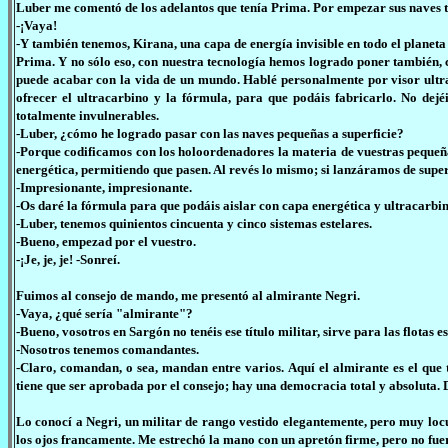
Luber me comentó de los adelantos que tenía Prima. Por empezar sus naves t
-¡Vaya!
-Y también tenemos, Kirana, una capa de energía invisible en todo el planeta 
Prima. Y no sólo eso, con nuestra tecnología hemos logrado poner también, 
puede acabar con la vida de un mundo. Hablé personalmente por visor ultr
ofrecer el ultracarbino y la fórmula, para que podáis fabricarlo. No dejé
totalmente invulnerables.
-Luber, ¿cómo he logrado pasar con las naves pequeñas a superficie?
-Porque codificamos con los holoordenadores la materia de vuestras pequeñas
energética, permitiendo que pasen. Al revés lo mismo; si lanzáramos de superf
-Impresionante, impresionante.
-Os daré la fórmula para que podáis aislar con capa energética y ultracarbi
-Luber, tenemos quinientos cincuenta y cinco sistemas estelares.
-Bueno, empezad por el vuestro.
-¡Je, je, je! -Sonreí.
Fuimos al consejo de mando, me presentó al almirante Negri.
-Vaya, ¿qué sería "almirante"?
-Bueno, vosotros en Sargón no tenéis ese título militar, sirve para las flotas es
-Nosotros tenemos comandantes.
-Claro, comandan, o sea, mandan entre varios. Aquí el almirante es el que 
tiene que ser aprobada por el consejo; hay una democracia total y absoluta. 
Lo conocí a Negri, un militar de rango vestido elegantemente, pero muy lo
los ojos francamente. Me estrechó la mano con un apretón firme, pero no fuer