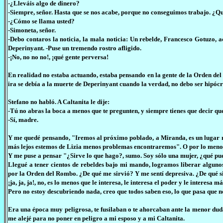
-¿Lleváis algo de dinero?
-Siempre, señor. Hasta que se nos acabe, porque no conseguimos trabajo. ¿Qu
-¿Cómo se llama usted?
-Simoneta, señor.
-Debo contaros la noticia, la mala noticia: Un rebelde, Francesco Gotuzo,
Deperinyant. -Puse un tremendo rostro afligido.
-¡No, no no no!, ¡qué gente perversa!
En realidad no estaba actuando, estaba pensando en la gente de la Orden de
ira se debía a la muerte de Deperinyant cuando la verdad, no debo ser hipóc
Stefano no habló. A Caltanita le dije:
-Tú no abras la boca a menos que te pregunten, y siempre tienes que decir q
-Sí, madre.
Y me quedé pensando, "Iremos al próximo poblado, a Miranda, es un lugar 
más lejos estemos de Lizia menos problemas encontraremos". O por lo menos 
Y me puse a pensar "¿Sirve lo que hago?, sumo. Soy sólo una mujer, ¿qué pu
Llegué a tener cientos de rebeldes bajo mi mando, logramos liberar alguno
por la Orden del Rombo. ¿De qué me sirvió? Y me sentí depresiva. ¿De qué si
¡ja, ja, ja!, no, es lo menos que le interesa, le interesa el poder y le interesa
Pero no estoy descubriendo nada, creo que todos saben eso, lo que pasa que no
Era una época muy peligrosa, te fusilaban o te ahorcaban ante la menor duda.
me alejé para no poner en peligro a mi esposo y a mi Caltanita.