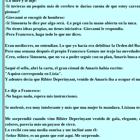
-Lo miré y le dije:
-Si tuvieras un poquito más de cerebro te darías cuenta de que estoy carc
piensas?
-Giovanni se encogió de hombros:
-Si Simoneta lo dice por algo será. -Le pegó con la mano abierta en la nuca.
-No tienes ideas propias, no tienes iniciativa -Giovanni le respondía.
-Pero Francesco, hago todo lo que me dices.
Eran mediocres, no entendían. Lo que yo hacía era debilitar la Orden del R
Pero una semana después el propio Francesco Gotuzo me trajo las novedade
-Creo, señora Simoneta, que no va a poder seguir con su plan, Amarís busca e
Saqué el sello, abrí la carta, el gran cónsul de Amarís había escrito:
"A quien corresponda en Lizia".
Y adentro decía que Ribier Deperinyant, venido de Amarís iba a ocupar el n
Le dije a Francesco:
-No hagas nada, espera mis instrucciones.
Se molestó, era muy intolerante y más que una mujer lo mandara. Liziana ten
Me sorprendió cuando vino Ribier Deperinyant vestido de gala, elegante, c
colores, parecía más un payaso de circo.
Lo recibí con una media sonrisa y me incliné ante él:
-Señor Ribier, es un gusto que esté aquí. Me sorprende.