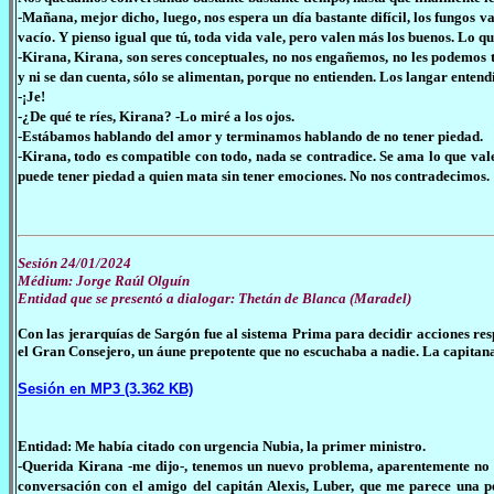
-Mañana, mejor dicho, luego, nos espera un día bastante difícil, los fungos 
vacío. Y pienso igual que tú, toda vida vale, pero valen más los buenos. Lo qu
-Kirana, Kirana, son seres conceptuales, no nos engañemos, no les podemos
y ni se dan cuenta, sólo se alimentan, porque no entienden. Los langar entend
-¡Je!
-¿De qué te ríes, Kirana? -Lo miré a los ojos.
-Estábamos hablando del amor y terminamos hablando de no tener piedad.
-Kirana, todo es compatible con todo, nada se contradice. Se ama lo que vale
puede tener piedad a quien mata sin tener emociones. No nos contradecimos.
Sesión 24/01/2024
Médium: Jorge Raúl Olguín
Entidad que se presentó a dialogar: Thetán de Blanca (Maradel)
Con las jerarquías de Sargón fue al sistema Prima para decidir acciones res
el Gran Consejero, un áune prepotente que no escuchaba a nadie. La capitana 
Sesión en MP3 (3.362 KB)
Entidad: Me había citado con urgencia Nubia, la primer ministro.
-Querida Kirana -me dijo-, tenemos un nuevo problema, aparentemente no 
conversación con el amigo del capitán Alexis, Luber, que me parece una p