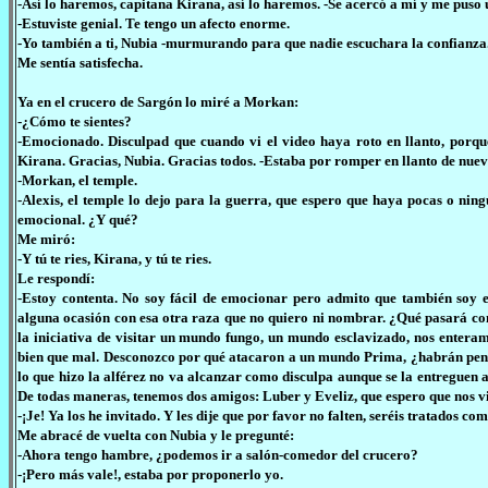
-Así lo haremos, capitana Kirana, así lo haremos. -Se acercó a mí y me puso
-Estuviste genial. Te tengo un afecto enorme.
-Yo también a ti, Nubia -murmurando para que nadie escuchara la confianza
Me sentía satisfecha.
Ya en el crucero de Sargón lo miré a Morkan:
-¿Cómo te sientes?
-Emocionado. Disculpad que cuando vi el video haya roto en llanto, porq
Kirana. Gracias, Nubia. Gracias todos. -Estaba por romper en llanto de nuevo
-Morkan, el temple.
-Alexis, el temple lo dejo para la guerra, que espero que haya pocas o ning
emocional. ¿Y qué?
Me miró:
-Y tú te ries, Kirana, y tú te ries.
Le respondí:
-Estoy contenta. No soy fácil de emocionar pero admito que también soy 
alguna ocasión con esa otra raza que no quiero ni nombrar. ¿Qué pasará con l
la iniciativa de visitar un mundo fungo, un mundo esclavizado, nos entera
bien que mal. Desconozco por qué atacaron a un mundo Prima, ¿habrán pen
lo que hizo la alférez no va alcanzar como disculpa aunque se la entreguen a
De todas maneras, tenemos dos amigos: Luber y Eveliz, que espero que nos v
-¡Je! Ya los he invitado. Y les dije que por favor no falten, seréis tratados
Me abracé de vuelta con Nubia y le pregunté:
-Ahora tengo hambre, ¿podemos ir a salón-comedor del crucero?
-¡Pero más vale!, estaba por proponerlo yo.