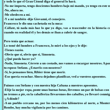
y todo lo que el Gran Cónsul diga el general lo hará.
-No me importa, tengo doscientos hombres bajo mi mando, yo tengo en este mo
-No, ahora no.
-Me obedecen a mí.
-Y a mí también -dijo Giovanni, el consejero.
Francesco le dio una cachetada en la nuca:
-Cállate, tú nada más haz lo que yo digo, vas a trascender en la historia 
cuando en realidad él y los demás se iban a cubrir de sangre.
Pero tenía que actuar.
Lo tomé del hombro a Francesco, lo miré a los ojos y le dije:
-Tienes razón.
-Obvio que sí, obvio que sí, Simoneta.
-¿Qué puedo hacer yo?
-Nada, Simoneta. Córrete a un costado, nos vamos a encargar nosotros. A parti
tu esposo Stefano. ¿Estaréis con nosotros?
-Sí, lo pensamos bien, Ribier tiene que morir.
-Eso quería escuchar. Ahora dejadnos planificar, ved a vuestros aposentos.
Fuimos con Stefano y con nuestra hija Caltana a nuestros aposentos.
-Elije la mejor ropa, ponte unas buenas botas, llevemos un par de bolsas co
no iremos a pie, en la caballeriza llevaremos dos caballos, yo llevaré conmi
-¿A dónde?
-A un pueblo cercano no, por los menos cien kilómetros al norte, a Monte
Rombo, hay mucha vigilancia por los caminos.