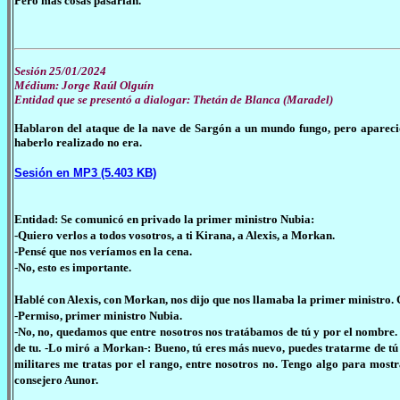
Pero más cosas pasarían.
Sesión 25/01/2024
Médium: Jorge Raúl Olguín
Entidad que se presentó a dialogar: Thetán de Blanca (Maradel)
Hablaron del ataque de la nave de Sargón a un mundo fungo, pero apareció
haberlo realizado no era.
Sesión en MP3 (5.403 KB)
Entidad: Se comunicó en privado la primer ministro Nubia:
-Quiero verlos a todos vosotros, a ti Kirana, a Alexis, a Morkan.
-Pensé que nos veríamos en la cena.
-No, esto es importante.
Hablé con Alexis, con Morkan, nos dijo que nos llamaba la primer ministro. C
-Permiso, primer ministro Nubia.
-No, no, quedamos que entre nosotros nos tratábamos de tú y por el nombre. 
de tu. -Lo miró a Morkan-: Bueno, tú eres más nuevo, puedes tratarme de tú
militares me tratas por el rango, entre nosotros no. Tengo algo para mostra
consejero Aunor.