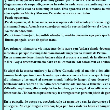
-Seguramente -le respondí-, pero no he robado nada, vosotros tenéis aquí en 
en ellas, por lo cual no hubo ningún robo. Esto apareció en mis manos, lo mir
a los capitanes Alexis y Morkan. Pero ahora lo van a ver todos.
-Puedo oponerme.
-Puede oponerse, de todas maneras si se opone este vídeo holográfico ha lleg
al sistema Fungo. Además sus consejeros tendrán curiosidad de ver el vídeo sa
-No me ofendas, niña.
-Pero Gran Consejero, imposible ofenderlo, tendría que tener ego para que lo 
-Bueno, póngalo, a ver de qué se trata.
Los primero minutos se vio imágenes de la nave con Andara dando órdenes 
molesta sí, porque los fungos habían atacado un pequeño mundo de Prima.
En un momento determinado Andara deja el crucero a mando de la alférez G
Y dice: Voy a descansar media hora en mi camarote. Mi holomóvil va a vibr
Se alejó de la escena Andara y la alférez Gamala dejó al mando a dos alfér
camino hasta que tomó un elevador que esta vez no la elevó sino que la baj
dio minutos y las envió al enorme mundo habitado fungo, al que destruyó 
hablaron todas con voz alta. Salió del camarote, alarmada, la teniente. Y e
-Miradla, aquí está, ella manipuló las bombas, yo la seguí. -Las alféreces
desconocida-. Te haremos prisionera y te entregaremos para un juicio de guer
En la pantalla, lo que se ve, que Andara le da un golpe y casi la desvanece a
un seguro. No coge ningún elevador, baja por las escaleras hasta el hanga