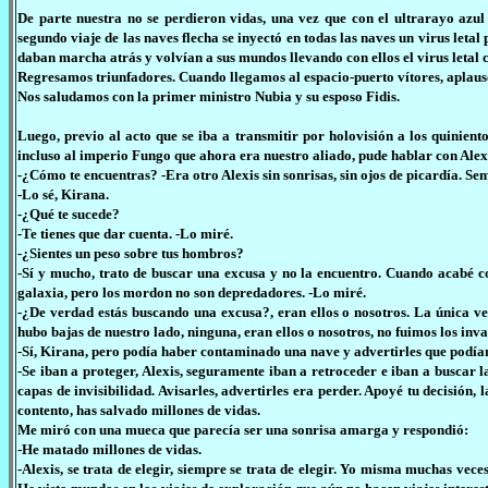
De parte nuestra no se perdieron vidas, una vez que con el ultrarayo azul
segundo viaje de las naves flecha se inyectó en todas las naves un virus let
daban marcha atrás y volvían a sus mundos llevando con ellos el virus letal c
Regresamos triunfadores. Cuando llegamos al espacio-puerto vítores, aplaus
Nos saludamos con la primer ministro Nubia y su esposo Fidis.
Luego, previo al acto que se iba a transmitir por holovisión a los quiniento
incluso al imperio Fungo que ahora era nuestro aliado, pude hablar con Alex
-¿Cómo te encuentras? -Era otro Alexis sin sonrisas, sin ojos de picardía. S
-Lo sé, Kirana.
-¿Qué te sucede?
-Te tienes que dar cuenta. -Lo miré.
-¿Sientes un peso sobre tus hombros?
-Sí y mucho, trato de buscar una excusa y no la encuentro. Cuando acabé c
galaxia, pero los mordon no son depredadores. -Lo miré.
-¿De verdad estás buscando una excusa?, eran ellos o nosotros. La única v
hubo bajas de nuestro lado, ninguna, eran ellos o nosotros, no fuimos los inv
-Sí, Kirana, pero podía haber contaminado una nave y advertirles que podía
-Se iban a proteger, Alexis, seguramente iban a retroceder e iban a buscar
capas de invisibilidad. Avisarles, advertirles era perder. Apoyé tu decisión
contento, has salvado millones de vidas.
Me miró con una mueca que parecía ser una sonrisa amarga y respondió:
-He matado millones de vidas.
-Alexis, se trata de elegir, siempre se trata de elegir. Yo misma muchas ve