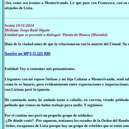
-Sea como sea iremos a Monterivando. Lo que pase con Francesco, con su c
alejados de Lizia.
Sesión 19/11/2024
Médium: Jorge Raúl Olguín
Entidad que se presentó a dialogar: Thetán de Blanca (Maradel)
Huía de la ciudad antes de que la relacionaran con la muerte del Cónsul. No s
Sesión en MP3 (3.121 KB)
Entidad: Voy a comentar mis pensamientos.
Llegamos con mi esposo Stefano y mi hija Caltana a Monterivando, sentí tal t
como lo es Amarís, pero evidentemente entre exportaciones e importaciones..
con Liziana pasó lo opuesto.
He caminado tanto, he andado tanto a caballo, en carreta, viendo poblados,
poblado que vemos no había trabajo para nadie. Y seguimos.
Por el camino nos paró un pequeño grupo de soldados:
-¿De dónde venís? -Por supuesto, teníamos los escudos de la Orden del Romb
-Señor, escapamos de Lizia porque hay un grupo de rebeldes que se están amo