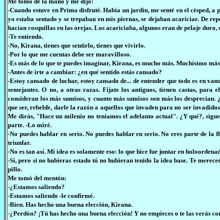
Me tomó de la mano y me dijo:
-Cuando estuve en Prima disfruté. Había un jardín, me senté en el césped, a
yo estaba sentado y se trepaban en mis piernas, se dejaban acariciar. De rep
hacían cosquillas en las orejas. Los acariciaba, algunos eran de pelaje duro, 
-Te entiendo.
-No, Kirana, tienes que sentirlo, tienes que vivirlo.
-Por lo que me cuentas debe ser maravilloso.
-Es más de lo que te puedes imaginar, Kirana, es mucho más. Muchísimo más
-Antes de irte a cambiar: ¿en qué sentido estás cansado?
-Estoy cansado de luchar, estoy cansado de... de entender que todo es en va
semejantes. O no, a otras razas. Fíjate los antiguos, tienen castas, para e
consideran los más sumisos, y cuanto más sumisos son más los desprecian. 
que ser, rebelde, darle la razón a aquellos que invaden para no ser invadido
Me dirás, "Hace un milenio no teníamos el adelanto actual". ¿Y qué?, sigu
parte. -Lo miré.
-No puedes hablar en serio. No puedes hablar en serio. No eres parte de la flo
triunfar.
-No es tan así. Mi idea es solamente eso: lo que hice fue juntar en holoordenad
-Sí, pero si no hubieras estado tú no hubieran tenido la idea base. Te mereces
pillo.
Me tomó del mentón:
-¿Estamos saliendo?
-Estamos saliendo -le confirmé.
-Bien. Has hecho una buena elección, Kirana.
-¿Perdón? ¡Tú has hecho una buena elección! Y no empieces o te las verás c