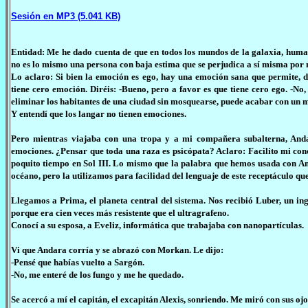
Sesión en MP3 (5.041 KB)
Entidad: Me he dado cuenta de que en todos los mundos de la galaxia, humano
no es lo mismo una persona con baja estima que se perjudica a sí misma por 
Lo aclaro: Si bien la emoción es ego, hay una emoción sana que permite, 
tiene cero emoción. Diréis: -Bueno, pero a favor es que tiene cero ego. -N
eliminar los habitantes de una ciudad sin mosquearse, puede acabar con un 
Y entendí que los langar no tienen emociones.
Pero mientras viajaba con una tropa y a mi compañera subalterna, Anda
emociones. ¿Pensar que toda una raza es psicópata? Aclaro: Facilito mi co
poquito tiempo en Sol III. Lo mismo que la palabra que hemos usada con And
océano, pero la utilizamos para facilidad del lenguaje de este receptáculo q
Llegamos a Prima, el planeta central del sistema. Nos recibió Luber, un i
porque era cien veces más resistente que el ultragrafeno.
Conocí a su esposa, a Eveliz, informática que trabajaba con nanopartículas.
Vi que Andara corría y se abrazó con Morkan. Le dijo:
-Pensé que habías vuelto a Sargón.
-No, me enteré de los fungo y me he quedado.
Se acercó a mí el capitán, el excapitán Alexis, sonriendo. Me miró con sus o