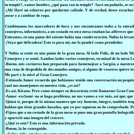
tu temple?, vamos hombre, ¿qué pasa con tu temple? -Sacó un pañuelo, se secó
-¡Ah! Haré un esfuerzo por quedarme callado. Y de verdad, deseo escuchar
asear y a cambiar de ropa.
Combinamos los marcadores de hora y nos encontramos todos a la entrada 
consejeros, informáticos, a un costado en otra mesa estaban las alféreces qu
Entramos, en una punta del asiento había una condecoración. Nubia la levant
-¡Vaya qué delicadeza! Esto es para mí, me lo pondré como prendedor.
Y Nubia se sentó en una punta de la gran mesa. Al lado Fidis, de un lado Mo
Consejero y se sentó. A ambos lados varios consejeros, en mitad de la mesa L
-Bueno, mis cocineros han preparado para homenajear a Sargón, a nuestros 
una cena de despedida de dos mundos amigos, si alguno de vosotros quiere te
Me paré y lo miré al Gran Consejero.
-Estimado Aunor recuerdo que habíamos tenido una conversación un poquito 
cual nos manejamos en nuestra vida, ¿es así?
-Es así, Kirana. Pero como siempre su descortesía evitó llamarme Gran Cons
-Aunor -exclamé- no se haga problema, no nos vamos a ver más, así que, que
-Quizá sí, porque de la misma manera que soy honesto, íntegro, también ten
hablan que tiene grandes hazañas, que yo por supuesto no he comprobado. Pe
-Fijaos que a un costado de la gran mesa se puso una gran pantalla holográfi
y apareció una imagen del crucero.
-¿Qué es esto? Esto es una información privada.
-Bueno, la he conseguido.
-¿Sabes, niña, que hay una pena muy grande por robar secretos de estado?