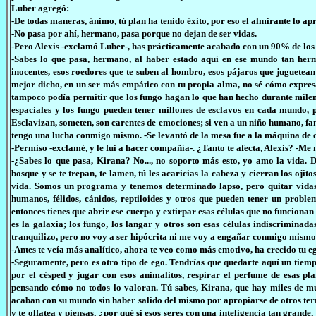
Luber agregó:
-De todas maneras, ánimo, tú plan ha tenido éxito, por eso el almirante lo ap
-No pasa por ahí, hermano, pasa porque no dejan de ser vidas.
-Pero Alexis -exclamó Luber-, has prácticamente acabado con un 90% de los la
-Sabes lo que pasa, hermano, al haber estado aquí en ese mundo tan herm
inocentes, esos roedores que te suben al hombro, esos pájaros que juguetean 
mejor dicho, en un ser más empático con tu propia alma, no sé cómo expres
tampoco podía permitir que los fungo hagan lo que han hecho durante milen
espaciales y los fungo pueden tener millones de esclavos en cada mundo, p
Esclavizan, someten, son carentes de emociones; si ven a un niño humano, fa
tengo una lucha conmigo mismo. -Se levantó de la mesa fue a la máquina de caf
-Permiso -exclamé, y le fui a hacer compañía-. ¿Tanto te afecta, Alexis? -Me
-¿Sabes lo que pasa, Kirana? No..., no soporto más esto, yo amo la vida. D
bosque y se te trepan, te lamen, tú les acaricias la cabeza y cierran los oji
vida. Somos un programa y tenemos determinado lapso, pero quitar vidas
humanos, félidos, cánidos, reptiloides y otros que pueden tener un proble
entonces tienes que abrir ese cuerpo y extirpar esas células que no funciona
es la galaxia; los fungo, los langar y otros son esas células indiscrimina
tranquilizo, pero no voy a ser hipócrita ni me voy a engañar conmigo mismo,
-Antes te veía más analítico, ahora te veo como más emotivo, ha crecido tu e
-Seguramente, pero es otro tipo de ego. Tendrías que quedarte aquí un tiempo
por el césped y jugar con esos animalitos, respirar el perfume de esas pla
pensando cómo no todos lo valoran. Tú sabes, Kirana, que hay miles de mun
acaban con su mundo sin haber salido del mismo por apropiarse de otros territ
y te olfatea y piensas, ¿por qué si esos seres con una inteligencia tan gran