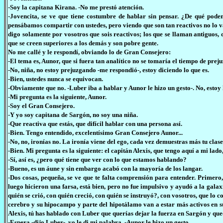
-Soy la capitana Kirana. -No me prestó atención.
-Jovencita, se ve que tiene costumbre de hablar sin pensar. ¿De qué pod
pensábamos compartir con ustedes, pero viendo que son tan reactivos no lo 
digo solamente por vosotros que sois reactivos; los que se llaman antiguos, 
que se creen superiores a los demás y son pobre gente.
No me callé y le respondí, obviando lo de Gran Consejero:
-El tema es, Aunor, que si fuera tan analítico no se tomaría el tiempo de prej
-No, niña, no estoy prejuzgando -me respondió-, estoy diciendo lo que es.
-Bien, ustedes nunca se equivocan.
-Obviamente que no. -Luber iba a hablar y Aunor le hizo un gesto-. No, estoy
-Mi pregunta es la siguiente, Aunor.
-Soy el Gran Consejero.
-Y yo soy capitana de Sargón, no soy una niña.
-Que reactiva que estás, que difícil hablar con una persona así.
-Bien. Tengo entendido, excelentísimo Gran Consejero Aunor...
-No, no, ironías no. La ironía viene del ego, cada vez demuestras más tu clase
-Bien. Mi pregunta es la siguiente: el capitán Alexis, que tengo aquí a mi la
-Sí, así es, ¿pero qué tiene que ver con lo que estamos hablando?
-Bueno, es un áune y sin embargo acabó con la mayoría de los langar.
-Dos cosas, pequeña, se ve que te falta comprensión para entender. Primero,
luego hicieron una farsa, está bien, pero no fue impulsivo y ayudó a la galax
quién se crió, con quién creció, con quién se instruyó?, con vosotros, que lo
cerebro y su hipocampo y parte del hipotálamo van a estar más activos en su
Alexis, tú has hablado con Luber que querías dejar la fuerza en Sargón y q
-Espera -dijo Luber-, yo le di mi palabra. -Aunor le hizo un gesto.