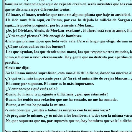
familias se distancian porque de repente creen en seres invisibles que los v
que se distancian por diferencias tontas.
-Cálmate, cálmate, tendrías que tomarte alguna planta que baje tu ansiedad.
-He sido muy feliz aquí, en Prima, por eso he dejado la milicia de Sargón a
aquí..., le puedes preguntar perfectamente a Morkan...
-¡Je, je! Olvídate, Alexis, de Morkan -exclamé-, él ahora está con su amor, él
-¿Y tú en qué piensas? -Me encogí de hombros.
-En lo que piensas tú, en que toda vida vale. Pero si tengo que elegir de una 
-¿Cómo sabes cuáles son los buenos?
-Los que ayudan, los que tienden una mano, los que respetan otros mundos, lo
como si fueran a vivir eternamente. Hay gente que no disfruta por apetitos de
percibir.
Alexis me dijo:
-Yo lo llamo mundo suprafísico, está más allá de lo físico, donde va nuestr
-¿Y qué es lo más importante para ti? Ya sé, el animalito de orejas blancas..
-El amor, por supuesto. El amor es lo más importante.
-¿Y entonces por qué estás solo?
-Bueno, lo mismo te pregunto a ti, Kirana, ¿por qué estás sola?
-Bueno, he tenido una relación que me ha restado, no me ha sumado.
-Bueno, a mí me ha pasado lo mismo.
-Y entonces qué, ¿mides a todas las mujeres con la misma vara?
-Te pregunto lo mismo, ¿y tú mides a los hombres, a todos con la misma var
-No, por supuesto que no, por supuesto que no, hay hombres que vale la dicha 
Nos quedamos conversando bastante bastante tiempo, hasta que finalmente le