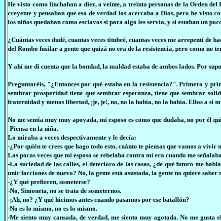
He visto como linchaban a diez, a veinte, a treinta personas de la Orden d
creyente y pensaban que eso de verdad los acercaba a Dios, pero he visto c
los niños quedaban como esclavos si para algo les servía, y si estaban un p
¿Cuántas veces dudé, cuantas veces titubeé, cuantas veces me arrepentí de ha
del Rombo fusilar a gente que quizá no era de la resistencia, pero como no t
Y ahí me di cuenta que la bondad, la maldad estaba de ambos lados. Por supu
Preguntaréis, "¿Entonces por qué estaba en la resistencia?". Primero y prin
sembrar prosperidad tiene que sembrar esperanza, tiene que sembrar soli
fraternidad y menos libertad, ¡je, je!, no, no la había, no la había. Ellos a 
No me sentía muy muy apoyada, mi esposo es como que dudaba, no por él qui
-Piensa en la niña.
Lo miraba a veces despectivamente y le decía:
-¿Por quién te crees que hago todo esto, cuánto te piensas que vamos a vivir
Las pocas veces que mi esposo se rebelaba contra mí era cuando me señalab
-La suciedad de las calles, el deterioro de las casas, ¿de qué futuro me habl
unir facciones de nuevo? No, la gente está asustada, la gente no quiere saber
-¿Y qué prefieren, someterse?
-No, Simoneta, no se trata de someternos.
-¡Ah, no? ¿Y qué hicimos antes cuando pasamos por ese batallón?
-No es lo mismo, no es lo mismo.
-Me siento muy cansada, de verdad, me siento muy agotada. No me gusta el