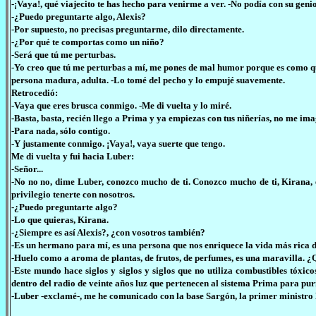
-¡Vaya!, qué viajecito te has hecho para venirme a ver. -No podía con su geni
-¿Puedo preguntarte algo, Alexis?
-Por supuesto, no precisas preguntarme, dilo directamente.
-¿Por qué te comportas como un niño?
-Será que tú me perturbas.
-Yo creo que tú me perturbas a mí, me pones de mal humor porque es como que
persona madura, adulta. -Lo tomé del pecho y lo empujé suavemente.
Retrocedió:
-Vaya que eres brusca conmigo. -Me di vuelta y lo miré.
-Basta, basta, recién llego a Prima y ya empiezas con tus niñerías, no me im
-Para nada, sólo contigo.
-Y justamente conmigo. ¡Vaya!, vaya suerte que tengo.
Me di vuelta y fui hacia Luber:
-Señor...
-No no no, dime Luber, conozco mucho de ti. Conozco mucho de ti, Kirana, 
privilegio tenerte con nosotros.
-¿Puedo preguntarte algo?
-Lo que quieras, Kirana.
-¿Siempre es así Alexis?, ¿con vosotros también?
-Es un hermano para mí, es una persona que nos enriquece la vida más rica d
-Huelo como a aroma de plantas, de frutos, de perfumes, es una maravilla. 
-Este mundo hace siglos y siglos y siglos que no utiliza combustibles tóxic
dentro del radio de veinte años luz que pertenecen al sistema Prima para pur
-Luber -exclamé-, me he comunicado con la base Sargón, la primer ministro 