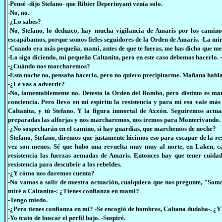
-Pensé -dijo Stefano- que Ribier Deperinyant venía solo.
-No, no.
-¿Lo sabes?
-No, Stefano, lo deduzco, hay mucha vigilancia de Amarís por los camino
escapábamos, porque somos fieles seguidores de la Orden de Amarís. -La mir
-Cuando era más pequeña, mami, antes de que te fueras, me has dicho que men
-Lo sigo diciendo, mi pequeña Caltanita, pero en este caso debemos hacerlo.
-¿Cuándo nos marcharemos?
-Esta noche no, pensaba hacerlo, pero no quiero precipitarme. Mañana hablar
-¿Le vas a advertir?
-No, lamentablemente no. Detesto la Orden del Rombo, pero distinto es ma
conciencia. Pero llevo en mi espíritu la resistencia y para mí eso vale más
Caltanita, y tú Stefano. Y la figura inmortal de Axxón. Seguiremos act
preparadas las alforjas y nos marcharemos, nos iremos para Monterivando.
-¿No sospecharán en el camino, si hay guardias, que marchemos de noche?
-Stefano, Stefano, diremos que justamente hicimos eso para escapar de la re
vez son menos. Sé que hubo una revuelta muy muy al norte, en Laken, ca
resistencia las fuerzas armadas de Amarís. Entonces hay que tener cuida
resistencia para descubrir a los rebeldes.
-¿Y cómo nos daremos cuenta?
-No vamos a salir de nuestra actuación, cualquiera que nos pregunte, "So
miré a Caltanita-: ¿Tienes confianza en mami?
-Tengo miedo.
-¿Pero tienes confianza en mí? -Se encogió de hombros, Caltana dudaba-. ¿Y 
-Yo trato de buscar el perfil bajo. -Suspiré.