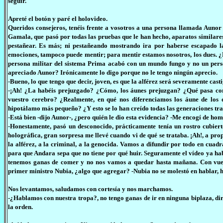
seguir.
Apreté el botón y paré el holovideo.
Queridos consejeros, tenéis frente a vosotros a una persona llamada Aunor
Gamala, que pasó por todas las pruebas que le han hecho, aparatos similare
pestañear. Es más; ni pestañeando mostrando ira por haberse escapado la
emociones, tampoco puede mentir; para mentir estamos nosotros, los dues. ¿
persona militar del sistema Prima acabó con un mundo fungo y no un persona
apreciado Aunor? Irónicamente lo digo porque no le tengo ningún aprecio.
-Bueno, lo que tengo que decir, joven, es que la alférez será severamente ca
-¡Ah! ¿La habéis prejuzgado? ¿Cómo, los áunes prejuzgan? ¿Qué pasa con 
vuestro cerebro? ¿Realmente, en qué nos diferenciamos los áune de los 
hipotálamo más pequeño? ¿Y esto se lo han creído todas las generaciones tra
-Está bien -dijo Aunor-, ¿pero quién le dio esta evidencia? -Me encogí de hom
-Honestamente, pasó un desconocido, prácticamente tenía un rostro cubiert
holográfica, gran sorpresa me llevé cuando vi de qué se trataba. ¡Ah!, a propó
la alférez, a la criminal, a la genocida. Vamos a difundir por todo en cuadr
para que Andara sepa que no tiene por qué huir. Seguramente el vídeo ya habr
tenemos ganas de comer y no nos vamos a quedar hasta mañana. Con vues
primer ministro Nubia, ¿algo que agregar? -Nubia no se molestó en hablar, 
Nos levantamos, saludamos con cortesía y nos marchamos.
-¿Hablamos con nuestra tropa?, no tengo ganas de ir en ninguna biplaza, dire
la orden.