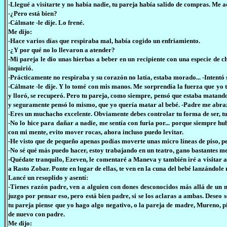
-Llegué a visitarte y no había nadie, tu pareja había salido de compras. Me 
-¿Pero está bien?
-Cálmate -le dije. Lo frené.
Me dijo:
-Hace varios días que respiraba mal, había cogido un enfriamiento.
-¿Y por qué no lo llevaron a atender?
-Mi pareja le dio unas hierbas a beber en un recipiente con una especie de c
inquirió.
-Prácticamente no respiraba y su corazón no latía, estaba morado... -Intentó 
-Cálmate -le dije. Y lo tomé con mis manos. Me sorprendía la fuerza que yo t
y lloró, se recuperó. Pero tu pareja, como siempre, pensó que estaba matando 
y seguramente pensó lo mismo, que yo quería matar al bebé. -Padre me abra
-Eres un muchacho excelente. Obviamente debes controlar tu forma de ser, tu 
-No lo hice para dañar a nadie, me sentía con furia por... porque siempre 
con mi mente, evito mover rocas, ahora incluso puedo levitar.
-He visto que de pequeño apenas podías moverte unas micro líneas de piso, 
-No sé qué más puedo hacer, estoy trabajando en un teatro, gano bastantes me
-Quédate tranquilo, Ezeven, le comentaré a Maneva y también iré a visitar a E
a Rasto Zobar. Ponte en lugar de ellas, te ven en la cuna del bebé lanzándole r
Lancé un resoplido y asentí:
-Tienes razón padre, ven a alguien con dones desconocidos más allá de un m
juzgo por pensar eso, pero está bien padre, si se los aclaras a ambas. Des
tu pareja piense que yo hago algo negativo, o la pareja de madre, Mureno, p
de nuevo con padre.
Me dijo: