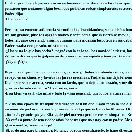
Un día, practicando, se acercaron en hoyuman una docena de hombres que p
pensaron que teníamos algún botín que pudieran robar, simplemente se acerc
Padre dijo:
-Déjame a mí.
Pero con su enorme suficiencia se confundió, descuidándose, y uno de los ho
ira tan grande, puse los ojos en blanco y sentí como que la tierra se movía
todos, algunos corriendo a sus hoyumans para alcanzarlos, otros en sus caba
Padre estaba recuperado, mirándome.
-¿Has visto lo que has hecho? -negué con la cabeza-, has movido la tierra, 
-No sé padre, vi que te golpearon de plano con una espada y temí por tu vida
-¡Vaya! ¡Vaya!
Dejamos de practicar por unos días, pero algo había cambiado en mí, me s
arroyo en un cántaro y lavaba las jarras metálicas. Padre no me dejaba tom
Una tarde se me acerca, venía con un fardo, que lo dejó a un costado, y me di
-¿Ya has lavado esa jarra? Está sucia, mira.
-Está bien, ya está. -Lo miré y bajó la vista pensando que lo iba a atacar me
Y vino una época de tranquilidad durante casi un año. Cada tanto la iba a 
un señor de piel oscura, me lo presentó, me dijo que se llamaba Mureno. Otr
años más grande que yo, Eliana, de piel morena pero de rostro simpático. 
-Ya estás a punto de tener doce años, hace tres que no estoy con tu padre. Me 
-¡Pero madre, tiene una hija!
-Sí, es de una pareja anterior. No tengo porque consultártelo, lo hago direct