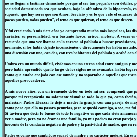
no se llegan a lastimar demasiado porque al ser tan pequeños son débiles, p
sociedad domesticada sea que ocultan, bajo la alfombra de la hipocresía, es
supuesto que hay seres que son Amor, Servicio y es lo que vale el esfuerzo 
pocos pueden, todos pueden", el tema es que quieran, el tema es que deseen.
Y fui creciendo. A mis siete años ya comprendía mucho más las peleas, las d
carácter, su personalidad, era bastante hosco, arisco, molesto. A veces 
recuerdo que una vez íbamos en la carreta al poblado a buscar provisiones, 
momento, si los había dejado inconscientes o directamente los había matado
una discusión con uno, con dos, con tres habitantes del poblado y acabó con el
Umbro era un mundo difícil, vivíamos en una eterna edad entre antigua y medi
pero había aprendido que lo largo de los siglos no se avanzaba, había lugare
como que estaba enojado con ese mundo y no soportaba a aquellos que trata
aquellos provocadores.
A mis nueve años, con un tremendo dolor en todo mi ser, comprendí que pa
porque mi receptáculo no solamente visualiza todo lo que yo, como thetán, 
malestar-. Padre Eleazar le dejó a madre la granja con una pareja de may
como para que ella no pasara penurias, pero se quedó conmigo, o sea, me fui
Si tuviera que decir lo bueno de todo lo negativo es que cada siete aman
ver a madre, pero ya no éramos una familia, ya mis padres no eran pareja y 
inocente de la conducta negativa de padre y la pasividad de madre, que en r
Padre es como que cambió, se separó de madre y su carácter mejoró. En este 