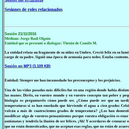
Sesión del 07/12/2016
Sesiones de roles relacionados
Sesión 21/11/2016
Médium: Jorge Raúl Olguín
Entidad que se presentó a dialogar: Thetán de Camilo M.
La entidad relata un fragmento de su niñez en Umbro. Creció feliz en su fa
cargo de su padre. Siguió una época de armonía para todos. Estaba contento.
Sesión en MP3 (3.109 KB)
Entidad: Siempre me han incomodado los preconceptos y los prejuicios.
Una de las vidas pasadas más difíciles fue en una región donde había distint
las manos. Diréis, en vuestro mundo y en vuestro concepto tan pobre y pequ
biología os preguntaréis cómo puede ser. ¿Cómo puede ser que un tardígra
temperaturas si os han enseñado que hirviendo el agua a cien grados Celsi
volcán a más de cuatrocientos grados de temperatura? ¿Los han domestic
modificar algo de vuestros pensamientos porque vuestra obligación es estar 
autómatas y tendréis la ilusión de ser felices. ¡Ah! Y acordaros de censurar
que no están domesticados, que no aceptan esas reglas, que no están de acuer