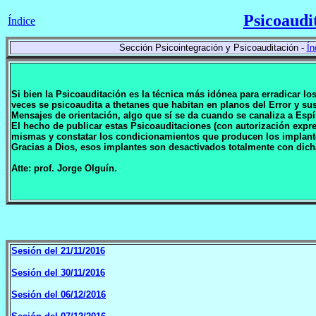
Psicoaudi
Índice
Sección Psicointegración y Psicoauditación -
Ín
Si bien la Psicoauditación es la técnica más idónea para erradicar l
veces se psicoaudita a thetanes que habitan en planos del Error y 
Mensajes de orientación, algo que sí se da cuando se canaliza a Espí
El hecho de publicar estas Psicoauditaciones (con autorización expr
mismas y constatar los condicionamientos que producen los implan
Gracias a Dios, esos implantes son desactivados totalmente con dich
Atte: prof. Jorge Olguín.
Sesión del 21/11/2016
Sesión del 30/11/2016
Sesión del 06/12/2016