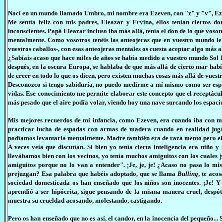
Nací en un mundo llamado Umbro, mi nombre era Ezeven, con "z" y "v", Ez
Me sentía feliz con mis padres, Eleazar y Ervina, ellos tenían ciertos d
inconscientes. Papá Eleazar incluso iba más allá, tenía el don de lo que vosot
mentalmente. Como vosotros tenéis las anteojeras que en vuestro mundo le 
vuestros caballos-, con esas anteojeras mentales os cuesta aceptar algo más a
¿Sabíais acaso que hace miles de años se había medido a vuestro mundo Sol 
después, en la oscura Europa, se hablaba de que más allá de cierto mar hab
de creer en todo lo que os dicen, pero existen muchas cosas más allá de vues
Desconozco si tengo sabiduría, no puedo medirme a mí mismo como ser espi
vidas. Ese conocimiento me permite elaborar este concepto que el receptác
más pesado que el aire podía volar, viendo hoy una nave surcando los espaci
Mis mejores recuerdos de mi infancia, como Ezeven, era cuando iba con mi
practicar lucha de espadas con armas de madera cuando en realidad jug
podíamos levantarla mentalmente. Madre también era de raza mento pero ella 
A veces veía que discutían. Si bien yo tenía cierta inteligencia era niño y
llevábamos bien con los vecinos, yo tenía muchos amiguitos con los cuales 
amiguitos porque no lo van a entender". ¡Je, je, je! ¿Acaso no pasa lo mi
prejuzgan? Esa palabra que habéis adoptado, que se llama
Bulling
, te aco
sociedad domesticada os han enseñado que los niños son inocentes. ¡Je! Y n
aprendió a ser hipócrita, sigue pensando de la misma manera cruel, despót
muestra su crueldad acosando, molestando, castigando.
Pero os han enseñado que no es así, el candor, en la inocencia del pequeño...