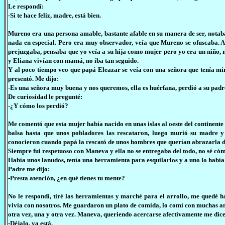
Le respondí:
-Si te hace feliz, madre, está bien.
Mureno era una persona amable, bastante afable en su manera de ser, notaba
nada en especial. Pero era muy observador, veía que Mureno se ofuscaba. A
prejuzgaba, pensaba que yo veía a su hija como mujer pero yo era un niño, 
y Eliana vivían con mamá, no iba tan seguido.
Y al poco tiempo veo que papá Eleazar se veía con una señora que tenía mi
presentó. Me dijo:
-Es una señora muy buena y nos queremos, ella es huérfana, perdió a su padr
De curiosidad le pregunté:
-¿Y cómo los perdió?
Me comentó que esta mujer había nacido en unas islas al oeste del continente
balsa hasta que unos pobladores las rescataron, luego murió su madre y
conocieron cuando papá la rescató de unos hombres que querían abrazarla de
Siempre fui respetuoso con Maneva y ella no se entregaba del todo, no sé có
Había unos lanudos, tenía una herramienta para esquilarlos y a uno lo había
Padre me dijo:
-Presta atención, ¿en qué tienes tu mente?
No le respondí, tiré las herramientas y marché para el arrollo, me quedé 
vivía con nosotros. Me guardaron un plato de comida, lo comí con muchas ansi
otra vez, una y otra vez. Maneva, queriendo acercarse afectivamente me dice
-Déjalo, ya está.