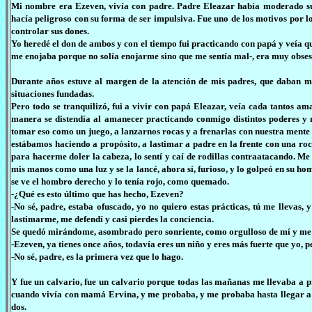
Mi nombre era Ezeven, vivía con padre. Padre Eleazar había moderado su 
hacía peligroso con su forma de ser impulsiva. Fue uno de los motivos por
controlar sus dones.
Yo heredé el don de ambos y con el tiempo fui practicando con papá y veía q
me enojaba porque no solía enojarme sino que me sentía mal-, era muy obsesi
Durante años estuve al margen de la atención de mis padres, que daban má
situaciones fundadas.
Pero todo se tranquilizó, fui a vivir con papá Eleazar, veía cada tantos 
manera se distendía al amanecer practicando conmigo distintos poderes y
tomar eso como un juego, a lanzarnos rocas y a frenarlas con nuestra mente o
estábamos haciendo a propósito, a lastimar a padre en la frente con una ro
para hacerme doler la cabeza, lo sentí y caí de rodillas contraatacando. Me
mis manos como una luz y se la lancé, ahora sí, furioso, y lo golpeó en su ho
se ve el hombro derecho y lo tenía rojo, como quemado.
-¿Qué es esto último que has hecho, Ezeven?
-No sé, padre, estaba ofuscado, yo no quiero estas prácticas, tú me llevas, 
lastimarme, me defendí y casi pierdes la conciencia.
Se quedó mirándome, asombrado pero sonriente, como orgulloso de mí y me 
-Ezeven, ya tienes once años, todavía eres un niño y eres más fuerte que yo, 
-No sé, padre, es la primera vez que lo hago.
Y fue un calvario, fue un calvario porque todas las mañanas me llevaba a pr
cuando vivía con mamá Ervina, y me probaba, y me probaba hasta llegar a e
dos.