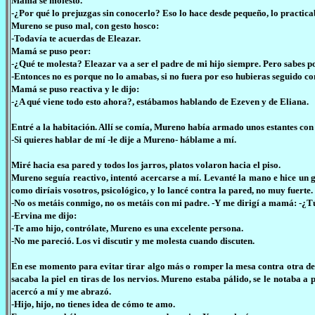
Mamá se molestó.
-¿Por qué lo prejuzgas sin conocerlo? Eso lo hace desde pequeño, lo practica
Mureno se puso mal, con gesto hosco:
-Todavía te acuerdas de Eleazar.
Mamá se puso peor:
-¿Qué te molesta? Eleazar va a ser el padre de mi hijo siempre. Pero sabes p
-Entonces no es porque no lo amabas, si no fuera por eso hubieras seguido con
Mamá se puso reactiva y le dijo:
-¿A qué viene todo esto ahora?, estábamos hablando de Ezeven y de Eliana.
Entré a la habitación. Allí se comía, Mureno había armado unos estantes con 
-Si quieres hablar de mí -le dije a Mureno- háblame a mí.
Miré hacia esa pared y todos los jarros, platos volaron hacia el piso.
Mureno seguía reactivo, intentó acercarse a mí. Levanté la mano e hice un 
como diríais vosotros, psicológico, y lo lancé contra la pared, no muy fuerte.
-No os metáis conmigo, no os metáis con mi padre. -Y me dirigí a mamá: -¿T
-Ervina me dijo:
-Te amo hijo, contrólate, Mureno es una excelente persona.
-No me pareció. Los vi discutir y me molesta cuando discuten.
En ese momento para evitar tirar algo más o romper la mesa contra otra de
sacaba la piel en tiras de los nervios. Mureno estaba pálido, se le notaba 
acercó a mí y me abrazó.
-Hijo, hijo, no tienes idea de cómo te amo.