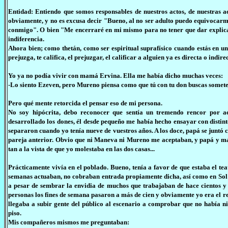
Entidad: Entiendo que somos responsables de nuestros actos, de nuestras ac
obviamente, y no es excusa decir "Bueno, al no ser adulto puedo equivocarm
conmigo". O bien "Me encerraré en mi mismo para no tener que dar explicaci
indiferencia.
Ahora bien; como thetán, como ser espiritual suprafísico cuando estás en un
prejuzga, te califica, el prejuzgar, el calificar a alguien ya es directa o ind
Yo ya no podía vivir con mamá Ervina. Ella me había dicho muchas veces:
-Lo siento Ezeven, pero Mureno piensa como que tú con tu don buscas somet
Pero qué mente retorcida el pensar eso de mi persona.
No soy hipócrita, debo reconocer que sentía un tremendo rencor por a
desarrollado los dones, él desde pequeño me había hecho ensayar con disti
separaron cuando yo tenía nueve de vuestros años. A los doce, papá se juntó
pareja anterior. Obvio que ni Maneva ni Mureno me aceptaban, y papá y mam
tan a la vista de que yo molestaba en las dos casas...
Prácticamente vivía en el poblado. Bueno, tenía a favor de que estaba el teat
semanas actuaban, no cobraban entrada propiamente dicha, así como en Sol II
a pesar de sembrar la envidia de muchos que trabajaban de hace cientos y
personas los fines de semana pasaron a más de cien y obviamente yo era el r
llegaba a subir gente del público al escenario a comprobar que no había n
piso.
Mis compañeros mismos me preguntaban: