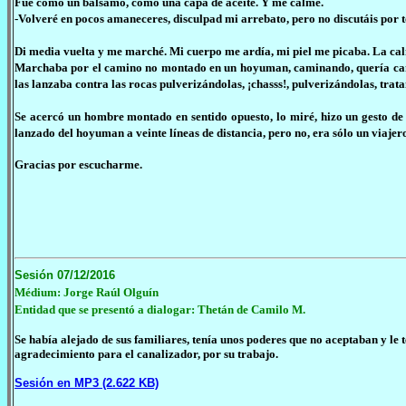
Fue como un bálsamo, como una capa de aceite. Y me calmé.
-Volveré en pocos amaneceres, disculpad mi arrebato, pero no discutáis por 
Di media vuelta y me marché. Mi cuerpo me ardía, mi piel me picaba. La c
Marchaba por el camino no montado en un hoyuman, caminando, quería camin
las lanzaba contra las rocas pulverizándolas, ¡chasss!, pulverizándolas, tra
Se acercó un hombre montado en sentido opuesto, lo miré, hizo un gesto de
lanzado del hoyuman a veinte líneas de distancia, pero no, era sólo un viajer
Gracias por escucharme.
Sesión 07/12/2016
Médium: Jorge Raúl Olguín
Entidad que se presentó a dialogar: Thetán de Camilo M.
Se había alejado de sus familiares, tenía unos poderes que no aceptaban y le 
agradecimiento para el canalizador, por su trabajo.
Sesión en MP3 (2.622 KB)