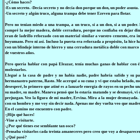
-¿Cómo haces?
-Es un secreto. -Decía secreto y no decía don porque un don, un poder asusta.
-Un secreto y algún truco, alguna trampa debe tener Ezeven para flotar.
Pero no tenían miedo a una trampa, a un truco, sí a un don, sí a un poder
compré la mejor madera, doble cerradura, porque no confiaba en dejar diner
eran de ladrillo reforzado con un material similar a vuestro cemento, era i
hoyumans. Pero ni así. Incluso la puerta era reforzada a propósito, la hic
con un blindaje interno de hierro y una cerradura metálica doble con marco
de vuestros años.
Pero quería hablar con papá Eleazar, tenía muchas ganas de hablar con él,
molestarlos.
Llegué a la casa de padre y no había nadie, padre habría salido y su 
hermanastro paterno, Rasto. Me acerqué a su cuna y vi que estaba helado, mo
desesperé, lo primero que atiné es a lanzarle energía de rayos en su pecho una
su madre, su madre. Maneva pensó que lo estaría matando y se desmayó, vi q
prejuzgan. Veo la figura de mi madre, Ervina. Mira a la mujer desmayada. 
con su hombro y me voy sin decir nada. Apenas me doy vuelta veo que madre
En el camino me encuentro con padre.
-¡Hijo qué haces!
-Vine a visitarte.
-¿Por qué tienes ese semblante tan osco?
-Pensaba visitarlos cada treinta amaneceres pero creo que voy a desaparecer
-¿Qué pasó?