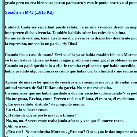
grado pero no era bien vista por su padrastro y esto le ponía reactivo al punt
Sesión en MP3 (1.815 KB)
Entidad: Cada ser espiritual puede relatar la misma vivencia desde un ángu
interpreten dicha vivencia. También habláis sobre los roles de víctima.
No me sentí víctima, tenía cierto -no diría rencor ni despecho- desaliento p
la expresión, me sentía un paria. ¡Ay Dios!
Cuando iba a casa de mamá Ervina, ella ya se había establecido con Mureno, 
yo le molestara. Quizá no tenía ningún problema conmigo, el problema es por
Cuando su papá quedó solo a ella le costaba explicarme qué había sucedid
había perdido algo, entonces es como que había cierta afinidad y me sentía
A pesar de mis cortos quince de vuestros años siempre me jacté de andar com
animal vuestro de Sol III llamado gacela. No se me escuchaba.
Un amanecer que me había quedado a dormir escucho -¿discutiendo?-, sí po
-No me gusta, Ervina, como Ezeven está con Eliana, él es raro, él es distinto.
-¿En qué sentido, distinto? -le preguntó mamá.
-Lo vi... lo vi hacer cosas.
-¿Hablas de que se portó mal con Eliana?
-No, no, no. A veces estoy trabajando afuera y veo que él mueve rocas.
-¡Ah!, era eso.
-¿Era eso? -Se asombraba Mureno-. ¿Era eso? O sea, ¿no le das importancia