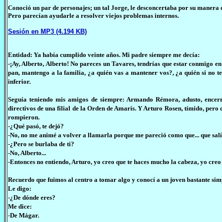
Conoció un par de personajes; un tal Jorge, le desconcertaba por su manera 
Pero parecían ayudarle a resolver viejos problemas internos.
Sesión en MP3 (4.194 KB)
Entidad: Ya había cumplido veinte años. Mi padre siempre me decía:
-¡Ay, Alberto, Alberto! No pareces un Tavares, tendrías que estar conmigo en
pan, mantengo a la familia, ¿a quién vas a mantener vos?, ¿a quién si no
inferior.
Seguía teniendo mis amigos de siempre: Armando Rémora, adusto, encerr
directivos de una filial de la Orden de Amarís. Y Arturo Rosen, tímido, pero
rompieron.
-¿Qué pasó, te dejó?
-No, no me animé a volver a llamarla porque me pareció como que... que salí
-¿Pero se burlaba de ti?
-No, Alberto...
-Entonces no entiendo, Arturo, yo creo que te haces mucho la cabeza, yo creo
Recuerdo que fuimos al centro a tomar algo y conocí a un joven bastante simpá
Le digo:
-¿De dónde eres?
Me dice:
-De Mágar.