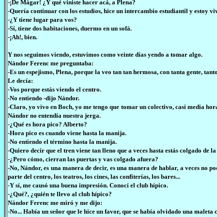
-¡De Mágar! ¿Y qué viniste hacer acá, a Plena?
-Quería continuar con los estudios, hice un intercambio estudiantil y estoy vi
-¿Y tiene lugar para vos?
-Sí, tiene dos habitaciones, duermo en un sofá.
-¡Ah!, bien.
Y nos seguimos viendo, estuvimos como veinte días yendo a tomar algo.
Nándor Ferenc me preguntaba:
-Es un espejismo, Plena, porque la veo tan tan hermosa, con tanta gente, tantos 
Le decía:
-Vos porque estás viendo el centro.
-No entiendo -dijo Nándor.
-Claro, yo vivo en Boch, yo me tengo que tomar un colectivo, casi media hora 
Nándor no entendía nuestra jerga.
-¿Qué es hora pico? Alberto?
-Hora pico es cuando viene hasta la manija.
-No entiendo el término hasta la manija.
-Quiero decir que el tren viene tan lleno que a veces hasta estás colgado de l
-¿Pero cómo, cierran las puertas y vas colgado afuera?
-No, Nándor, es una manera de decir, es una manera de hablar, a veces no pod
parte del centro, los teatros, los cines, las confiterías, los bares...
-Y sí, me causó una buena impresión. Conocí el club hípico.
-¿Qué?, ¿quién te llevo al club hípico?
Nándor Ferenc me miró y me dijo:
-No... Había un señor que le hice un favor, que se había olvidado una maleta 