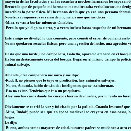
mayoría de las facultades y en las escuelas a muchos hermanos los separan d
Recuerdo que de pequeño mi hermano me maltrataba verbalmente, me denigra
increíbles la parte física. Mi hermano decía que yo era una persona fantasio
Nuestros compañeros se reían de mí, menos uno que me decía:
-Mira, se van a burlar mientras tú hables.
-Pero lo que yo digo es cierto, y a veces incluso hasta sospecho de mi herman
Este amigo no divulgó lo que comenté, pero cometí el error de comentárselo 
No me quedaron secuelas físicas, pero una agresión de hecho, una agresión v
Hasta que una tarde, una compañera, Isabella, apareció atacada en el bosque
Había un destacamento cerca del bosque, llegaron al mismo tiempo la policía 
animal salvaje.
Amanda, otra compañera me miró y me dijo:
-Rudolf, no pienses que lo tuyo es predicción, hay animales salvajes.
-No, no, Amanda, hablo de cánidos inteligentes que se transforman.
-Eso no existe. Tendrías que ir a un psiquíatra.
-Hay muchos casos donde los cuerpos fueron devorados, por lo tanto no fueron
Obviamente se corrió la voz y fui citado por la policía. Cuando les conté que
-Mira, Rudolf, puede ser que en época medieval se creyera en esas cosas, h
hogar.
Le dije:
-Bueno, ambos somos mayores de edad, nuestros padres se mudaron a otro co