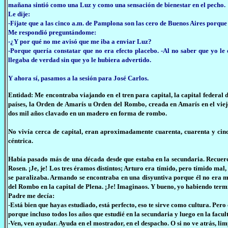
mañana sintió como una Luz y como una sensación de bienestar en el pecho.
Le dije:
-Fíjate que a las cinco a.m. de Pamplona son las cero de Buenos Aires porque
Me respondió preguntándome:
-¿Y por qué no me avisó que me iba a enviar Luz?
-Porque quería constatar que no era efecto placebo. -Al no saber que yo le 
llegaba de verdad sin que yo le hubiera advertido.
Y ahora sí, pasamos a la sesión para José Carlos.
Entidad: Me encontraba viajando en el tren para capital, la capital federal
países, la Orden de Amarís u Orden del Rombo, creada en Amarís en el viejo
dos mil años clavado en un madero en forma de rombo.
No vivía cerca de capital, eran aproximadamente cuarenta, cuarenta y cinco
céntrica.
Había pasado más de una década desde que estaba en la secundaria. Recuer
Rosen. ¡Je, je! Los tres éramos distintos; Arturo era tímido, pero tímido mal
se paralizaba. Armando se encontraba en una disyuntiva porque él no era mu
del Rombo en la capital de Plena. ¡Je! Imaginaos. Y bueno, yo habiendo termi
Padre me decía:
-Está bien que hayas estudiado, está perfecto, eso te sirve como cultura. Per
porque incluso todos los años que estudié en la secundaria y luego en la fac
-Ven, ven ayudar. Ayuda en el mostrador, en el despacho. O si no ve atrás, li