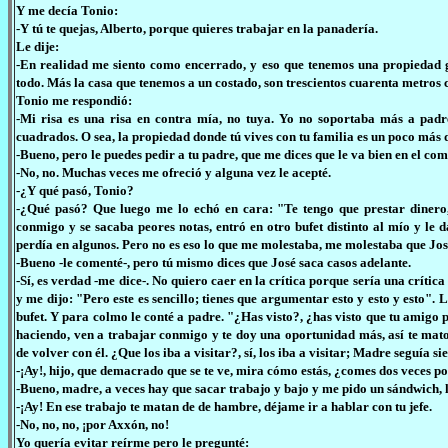
Y me decía Tonio:
-Y tú te quejas, Alberto, porque quieres trabajar en la panadería.
Le dije:
-En realidad me siento como encerrado, y eso que tenemos una propiedad gr
todo. Más la casa que tenemos a un costado, son trescientos cuarenta metros c
Tonio me respondió:
-Mi risa es una risa en contra mía, no tuya. Yo no soportaba más a pad
cuadrados. O sea, la propiedad donde tú vives con tu familia es un poco más
-Bueno, pero le puedes pedir a tu padre, que me dices que le va bien en el com
-No, no. Muchas veces me ofreció y alguna vez le acepté.
-¿Y qué pasó, Tonio?
-¿Qué pasó? Que luego me lo echó en cara: "Te tengo que prestar dinero,
conmigo y se sacaba peores notas, entró en otro bufet distinto al mío y le
perdía en algunos. Pero no es eso lo que me molestaba, me molestaba que José
-Bueno -le comenté-, pero tú mismo dices que José saca casos adelante.
-Sí, es verdad -me dice-. No quiero caer en la crítica porque sería una críti
y me dijo: "Pero este es sencillo; tienes que argumentar esto y esto y esto"
bufet. Y para colmo le conté a padre. "¿Has visto?, ¿has visto que tu amigo p
haciendo, ven a trabajar conmigo y te doy una oportunidad más, así te mat
de volver con él. ¿Que los iba a visitar?, sí, los iba a visitar; Madre seguía
-¡Ay!, hijo, que demacrado que se te ve, mira cómo estás, ¿comes dos veces p
-Bueno, madre, a veces hay que sacar trabajo y bajo y me pido un sándwich, 
-¡Ay! En ese trabajo te matan de de hambre, déjame ir a hablar con tu jefe.
-No, no, no, ¡por Axxón, no!
Yo quería evitar reírme pero le pregunté: