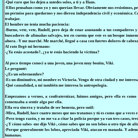
-Qué raro que los dejen a ustedes solos, a ti y a Hans.
-Ellos pensaban como yo y nos querían llevar. Obviamente nos resistimos, p
un permiso para quedarnos y nos dieron independencia civil y económica. C
trabajar.
El hombre no tenía mucha paciencia:
-Bueno, vete, vete, Rudolf, pero deja de estar asustando a tus compañeros 
buscadores de alimañas salvajes, ten en cuenta que este es un bosque inmenso
ahora. -Y me marché. Me marché, llegué a casa con fuertes dolores de cabeza
Al rato llegó mi hermano:
-¿Ya estás acostado?, ¿ya te estás haciendo la víctima?
Al poco tiempo conocí a una joven, una joven muy bonita, Viki.
Le pregunté:
-¿Es un sobrenombre?
-Es un diminutivo, mi nombre es Victoria. Vengo de otra ciudad y me interes
-Qué causalidad, a mí también me interesa la antropología.
Empezamos a vernos, a confraternizar, fuimos amigos, pero ella es como 
comenzaba a sentir algo por ella.
Ella era sincera y trataba de ser honesta, pero sutil:
-Mira, Rudolf, hace cuatro meses que nos tratamos y tú es como que a veces e
-Pero tengo razón, y no me va a citar la policía porque ya van tres casos, tre
-¿Y cómo sabes -me dijo Viki-, cómo sabes que no son lobos u otro tipo de al
-Porque generalmente los lobos, apreciada Viki, atacan en manada. Y ademá
humanas.