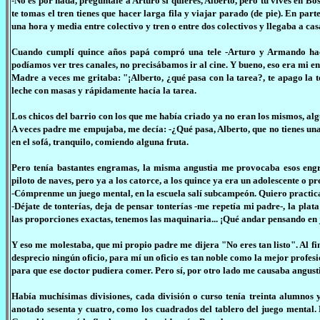
-No es por nada, pregúntale a Arturo si quieres, Alberto, pero tú vives en Bo
te tomas el tren tienes que hacer larga fila y viajar parado (de pie). En pa
una hora y media entre colectivo y tren o entre dos colectivos y llegaba a cas
Cuando cumplí quince años papá compró una tele -Arturo y Armando hacía
podíamos ver tres canales, no precisábamos ir al cine. Y bueno, eso era mi e
Madre a veces me gritaba: "¡Alberto, ¿qué pasa con la tarea?, te apago la t
leche con masas y rápidamente hacía la tarea.
Los chicos del barrio con los que me había criado ya no eran los mismos, algu
A veces padre me empujaba, me decía: -¿Qué pasa, Alberto, que no tienes u
en el sofá, tranquilo, comiendo alguna fruta.
Pero tenía bastantes engramas, la misma angustia me provocaba esos eng
piloto de naves, pero ya a los catorce, a los quince ya era un adolescente o pr
-Cómprenme un juego mental, en la escuela salí subcampeón. Quiero practica
-Déjate de tonterías, deja de pensar tonterías -me repetía mi padre-, la pl
las proporciones exactas, tenemos las maquinaria... ¡Qué andar pensando en ju
Y eso me molestaba, que mi propio padre me dijera "No eres tan listo". Al fin
desprecio ningún oficio, para mí un oficio es tan noble como la mejor profesi
para que ese doctor pudiera comer. Pero sí, por otro lado me causaba angustia
Había muchísimas divisiones, cada división o curso tenía treinta alumnos y
anotado sesenta y cuatro, como los cuadrados del tablero del juego mental. L