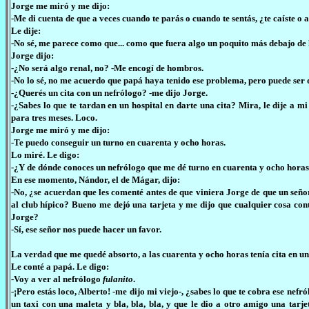
Jorge me miró y me dijo:
-Me di cuenta de que a veces cuando te parás o cuando te sentás, ¿te caíste o
Le dije:
-No sé, me parece como que... como que fuera algo un poquito más debajo de 
Jorge dijo:
-¿No será algo renal, no? -Me encogí de hombros.
-No lo sé, no me acuerdo que papá haya tenido ese problema, pero puede ser qu
-¿Querés un cita con un nefrólogo? -me dijo Jorge.
-¿Sabes lo que te tardan en un hospital en darte una cita? Mira, le dije a mi
para tres meses. Loco.
Jorge me miró y me dijo:
-Te puedo conseguir un turno en cuarenta y ocho horas.
Lo miré. Le digo:
-¿Y de dónde conoces un nefrólogo que me dé turno en cuarenta y ocho hora
En ese momento, Nándor, el de Mágar, dijo:
-No, ¿se acuerdan que les comenté antes de que viniera Jorge de que un señor
al club hípico? Bueno me dejó una tarjeta y me dijo que cualquier cosa cont
Jorge?
-Sí, ese señor nos puede hacer un favor.
La verdad que me quedé absorto, a las cuarenta y ocho horas tenía cita en un 
Le conté a papá. Le digo:
-Voy a ver al nefrólogo
fulanito
.
-¡Pero estás loco, Alberto! -me dijo mi viejo-, ¿sabes lo que te cobra ese nef
un taxi con una maleta y bla, bla, bla, y que le dio a otro amigo una tarjet