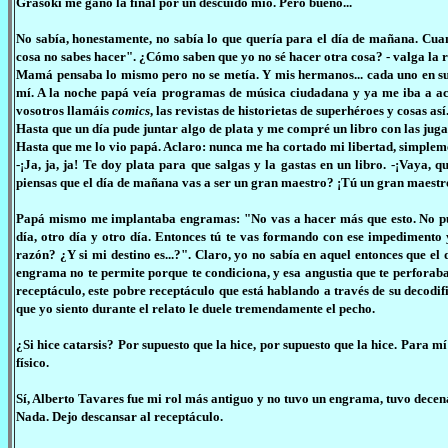
Grasoki me ganó la final por un descuido mío. Pero bueno...
No sabía, honestamente, no sabía lo que quería para el día de mañana. Cua
cosa no sabes hacer". ¿Cómo saben que yo no sé hacer otra cosa? - valga l
Mamá pensaba lo mismo pero no se metía. Y mis hermanos... cada uno en su m
mí. A la noche papá veía programas de música ciudadana y ya me iba a aco
vosotros llamáis
comics
, las revistas de historietas de superhéroes y cosas así
Hasta que un día pude juntar algo de plata y me compré un libro con las juga
Hasta que me lo vio papá. Aclaro: nunca me ha cortado mi libertad, simpleme
-¡Ja, ja, ja! Te doy plata para que salgas y la gastas en un libro. -¡Vaya,
piensas que el día de mañana vas a ser un gran maestro? ¡Tú un gran maest
Papá mismo me implantaba engramas: "No vas a hacer más que esto. No puede
día, otro día y otro día. Entonces tú te vas formando con ese impedimento 
razón? ¿Y si mi destino es...?". Claro, yo no sabía en aquel entonces que el 
engrama no te permite porque te condiciona, y esa angustia que te perforaba l
receptáculo, este pobre receptáculo que está hablando a través de su decodi
que yo siento durante el relato le duele tremendamente el pecho.
¿Si hice catarsis? Por supuesto que la hice, por supuesto que la hice. Para m
físico.
Sí, Alberto Tavares fue mi rol más antiguo y no tuvo un engrama, tuvo dece
Nada. Dejo descansar al receptáculo.