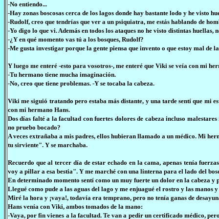
-No entiendo...
-Hay zonas boscosas cerca de los lagos donde hay bastante lodo y he visto hu
-Rudolf, creo que tendrías que ver a un psiquiatra, me estás hablando de hom
-Yo digo lo que vi. Además en todos los ataques no he visto distintas huellas, 
-¿Y en qué momento vas tú a los bosques, Rudolf?
-Me gusta investigar porque la gente piensa que invento o que estoy mal de la 
Y luego me enteré -esto para vosotros-, me enteré que Viki se veía con mi her
-Tu hermano tiene mucha imaginación.
-No, creo que tiene problemas. -Y se tocaba la cabeza.
Viki me siguió tratando pero estaba más distante, y una tarde sentí que mi 
con mi hermano Hans.
Dos días falté a la facultad con fuertes dolores de cabeza incluso malestare
no pruebo bocado?
A veces extrañaba a mis padres, ellos hubieran llamado a un médico. Mi herm
tu sirviente". Y se marchaba.
Recuerdo que al tercer día de estar echado en la cama, apenas tenía fuerza
voy a pillar a esa bestia". Y me marché con una linterna para el lado del bos
En determinado momento sentí como un muy fuerte un dolor en la cabeza y per
Llegué como pude a las aguas del lago y me enjuagué el rostro y las manos y
Miré la hora y ¡vaya!, todavía era temprano, pero no tenía ganas de desayun
Hans venía con Viki, ambos tomados de la mano:
-Vaya, por fin vienes a la facultad. Te van a pedir un certificado médico, p