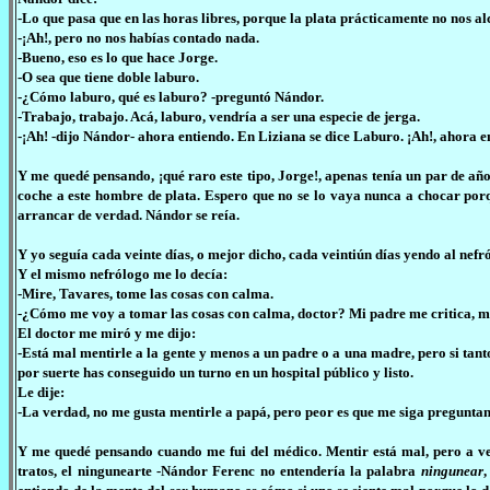
-Lo que pasa que en las horas libres, porque la plata prácticamente no nos al
-¡Ah!, pero no nos habías contado nada.
-Bueno, eso es lo que hace Jorge.
-O sea que tiene doble laburo.
-¿Cómo laburo, qué es laburo? -preguntó Nándor.
-Trabajo, trabajo. Acá, laburo, vendría a ser una especie de jerga.
-¡Ah! -dijo Nándor- ahora entiendo. En Liziana se dice Laburo. ¡Ah!, ahora en
Y me quedé pensando, ¡qué raro este tipo, Jorge!, apenas tenía un par de años
coche a este hombre de plata. Espero que no se lo vaya nunca a chocar porq
arrancar de verdad. Nándor se reía.
Y yo seguía cada veinte días, o mejor dicho, cada veintiún días yendo al nefr
Y el mismo nefrólogo me lo decía:
-Mire, Tavares, tome las cosas con calma.
-¿Cómo me voy a tomar las cosas con calma, doctor? Mi padre me critica, me
El doctor me miró y me dijo:
-Está mal mentirle a la gente y menos a un padre o a una madre, pero si tanto
por suerte has conseguido un turno en un hospital público y listo.
Le dije:
-La verdad, no me gusta mentirle a papá, pero peor es que me siga pregunta
Y me quedé pensando cuando me fui del médico. Mentir está mal, pero a vec
tratos, el ningunearte -Nándor Ferenc no entendería la palabra
ningunear
,