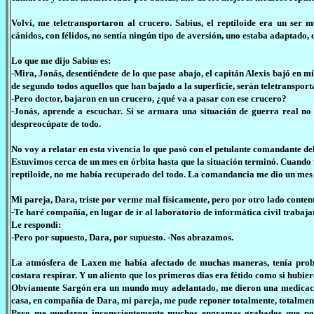
Volví, me teletransportaron al crucero. Sabius, el reptiloide era un ser 
cánidos, con félidos, no sentía ningún tipo de aversión, uno estaba adaptado,
Lo que me dijo Sabius es:
-Mira, Jonás, desentiéndete de lo que pase abajo, el capitán Alexis bajó en m
de segundo todos aquellos que han bajado a la superficie, serán teletransport
-Pero doctor, bajaron en un crucero, ¿qué va a pasar con ese crucero?
-Jonás, aprende a escuchar. Si se armara una situación de guerra real no 
despreocúpate de todo.
No voy a relatar en esta vivencia lo que pasó con el petulante comandante d
Estuvimos cerca de un mes en órbita hasta que la situación terminó. Cuando v
reptiloide, no me había recuperado del todo. La comandancia me dio un mes
Mi pareja, Dara, triste por verme mal físicamente, pero por otro lado content
-Te haré compañía, en lugar de ir al laboratorio de informática civil trabaja
Le respondí:
-Pero por supuesto, Dara, por supuesto. -Nos abrazamos.
La atmósfera de Laxen me había afectado de muchas maneras, tenía proble
costara respirar. Y un aliento que los primeros días era fétido como si hubie
Obviamente Sargón era un mundo muy adelantado, me dieron una medicació
casa, en compañía de Dara, mi pareja, me pude reponer totalmente, totalmen
Pero me quedaron inconscientemente muchos engramas grabados que podí