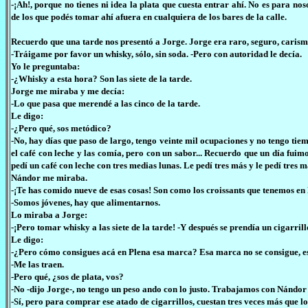
-¡Ah!, porque no tienes ni idea la plata que cuesta entrar ahí. No es para no
de los que podés tomar ahí afuera en cualquiera de los bares de la calle.
Recuerdo que una tarde nos presentó a Jorge. Jorge era raro, seguro, cari
-Tráigame por favor un whisky, sólo, sin soda. -Pero con autoridad le decía.
Yo le preguntaba:
-¿Whisky a esta hora? Son las siete de la tarde.
Jorge me miraba y me decía:
-Lo que pasa que merendé a las cinco de la tarde.
Le digo:
-¿Pero qué, sos metódico?
-No, hay días que paso de largo, tengo veinte mil ocupaciones y no tengo ti
el café con leche y las comía, pero con un sabor... Recuerdo que un día fu
pedí un café con leche con tres medias lunas. Le pedí tres más y le pedí tres 
Nándor me miraba.
-¡Te has comido nueve de esas cosas! Son como los croissants que tenemos e
-Somos jóvenes, hay que alimentarnos.
Lo miraba a Jorge:
-¡Pero tomar whisky a las siete de la tarde! -Y después se prendía un cigarrill
Le digo:
-¿Pero cómo consigues acá en Plena esa marca? Esa marca no se consigue, es
-Me las traen.
-Pero qué, ¿sos de plata, vos?
-No -dijo Jorge-, no tengo un peso ando con lo justo. Trabajamos con Nándor 
-Sí, pero para comprar ese atado de cigarrillos, cuestan tres veces más que lo