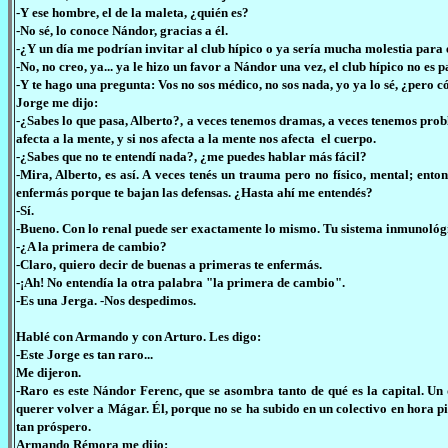
-Y ese hombre, el de la maleta, ¿quién es?
-No sé, lo conoce Nándor, gracias a él.
-¿Y un día me podrían invitar al club hípico o ya sería mucha molestia para 
-No, no creo, ya... ya le hizo un favor a Nándor una vez, el club hípico no es
-Y te hago una pregunta: Vos no sos médico, no sos nada, yo ya lo sé, ¿pero c
Jorge me dijo:
-¿Sabes lo que pasa, Alberto?, a veces tenemos dramas, a veces tenemos pro
afecta a la mente, y si nos afecta a la mente nos afecta el cuerpo.
-¿Sabes que no te entendí nada?, ¿me puedes hablar más fácil?
-Mira, Alberto, es así. A veces tenés un trauma pero no físico, mental; ent
enfermás porque te bajan las defensas. ¿Hasta ahí me entendés?
-Sí.
-Bueno. Con lo renal puede ser exactamente lo mismo. Tu sistema inmunológic
-¿A la primera de cambio?
-Claro, quiero decir de buenas a primeras te enfermás.
-¡Ah! No entendía la otra palabra "la primera de cambio".
-Es una Jerga. -Nos despedimos.
Hablé con Armando y con Arturo. Les digo:
-Este Jorge es tan raro...
Me dijeron.
-Raro es este Nándor Ferenc, que se asombra tanto de qué es la capital. Un 
querer volver a Mágar. Él, porque no se ha subido en un colectivo en hora p
tan próspero.
Armando Rémora me dijo: