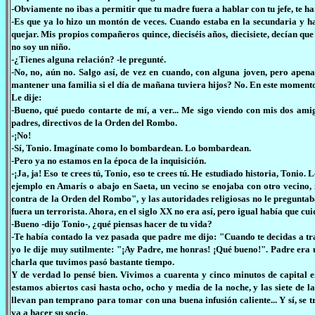
-Obviamente no ibas a permitir que tu madre fuera a hablar con tu jefe, te h
-Es que ya lo hizo un montón de veces. Cuando estaba en la secundaria y h
quejar. Mis propios compañeros quince, dieciséis años, diecisiete, decían q
no soy un niño.
-¿Tienes alguna relación? -le pregunté.
-No, no, aún no. Salgo así, de vez en cuando, con alguna joven, pero a
mantener una familia si el día de mañana tuviera hijos? No. En este momento e
Le dije:
-Bueno, qué puedo contarte de mí, a ver... Me sigo viendo con mis dos amig
padres, directivos de la Orden del Rombo.
-¡No!
-Sí, Tonio. Imagínate como lo bombardean. Lo bombardean.
-Pero ya no estamos en la época de la inquisición.
-¡Ja, ja! Eso te crees tú, Tonio, eso te crees tú. He estudiado historia, Tonio
ejemplo en Amarís o abajo en Saeta, un vecino se enojaba con otro vecino, i
contra de la Orden del Rombo", y las autoridades religiosas no le preguntaba
fuera un terrorista. Ahora, en el siglo XX no era así, pero igual había que cu
-Bueno -dijo Tonio-, ¿qué piensas hacer de tu vida?
-Te había contado la vez pasada que padre me dijo: "Cuando te decidas a tra
yo le dije muy sutilmente: "¡Ay Padre, me honras! ¡Qué bueno!". Padre era u
charla que tuvimos pasó bastante tiempo.
Y de verdad lo pensé bien. Vivimos a cuarenta y cinco minutos de capital e
estamos abiertos casi hasta ocho, ocho y media de la noche, y las siete de
llevan pan temprano para tomar con una buena infusión caliente... Y sí, se
va a hacer su socio.