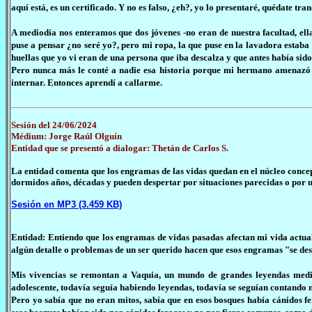
aquí está, es un certificado. Y no es falso, ¿eh?, yo lo presentaré, quédate tran
A mediodía nos enteramos que dos jóvenes -no eran de nuestra facultad, el
puse a pensar ¿no seré yo?, pero mi ropa, la que puse en la lavadora estaba 
huellas que yo vi eran de una persona que iba descalza y que antes había sido
Pero nunca más le conté a nadie esa historia porque mi hermano amenazó co
internar. Entonces aprendí a callarme.
Sesión del 24/06/2024
Médium: Jorge Raúl Olguín
Entidad que se presentó a dialogar: Thetán de Carlos S.
La entidad comenta que los engramas de las vidas quedan en el núcleo concep
dormidos años, décadas y pueden despertar por situaciones parecidas o por u
Sesión en MP3 (3.459 KB)
Entidad: Entiendo que los engramas de vidas pasadas afectan mi vida actua
algún detalle o problemas de un ser querido hacen que esos engramas "se des
Mis vivencias se remontan a Vaquia, un mundo de grandes leyendas medie
adolescente, todavía seguía habiendo leyendas, todavía se seguían contando 
Pero yo sabía que no eran mitos, sabía que en esos bosques había cánidos fe