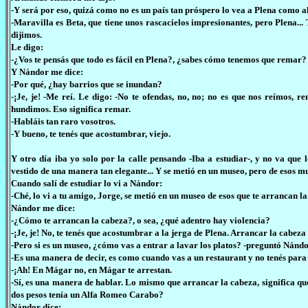
-Y será por eso, quizá como no es un país tan próspero lo vea a Plena como a
-Maravilla es Beta, que tiene unos rascacielos impresionantes, pero Plena
dijimos.
Le digo:
-¿Vos te pensás que todo es fácil en Plena?, ¿sabes cómo tenemos que remar?
Y Nándor me dice:
-Por qué, ¿hay barrios que se inundan?
-¡Je, je! -Me reí. Le digo: -No te ofendas, no, no; no es que nos reímos, 
hundimos. Eso significa remar.
-Habláis tan raro vosotros.
-Y bueno, te tenés que acostumbrar, viejo.
Y otro día iba yo solo por la calle pensando -Iba a estudiar-, y no va qu
vestido de una manera tan elegante... Y se metió en un museo, pero de esos m
Cuando salí de estudiar lo vi a Nándor:
-Ché, lo vi a tu amigo, Jorge, se metió en un museo de esos que te arrancan la
Nándor me dice:
-¿Cómo te arrancan la cabeza?, o sea, ¿qué adentro hay violencia?
-¡Je, je! No, te tenés que acostumbrar a la jerga de Plena. Arrancar la cabeza 
-Pero si es un museo, ¿cómo vas a entrar a lavar los platos? -preguntó Nándo
-Es una manera de decir, es como cuando vas a un restaurant y no tenés para 
-¡Ah! En Mágar no, en Mágar te arrestan.
-Sí, es una manera de hablar. Lo mismo que arrancar la cabeza, significa qu
dos pesos tenía un Alfa Romeo Carabo?
Nándor dice: