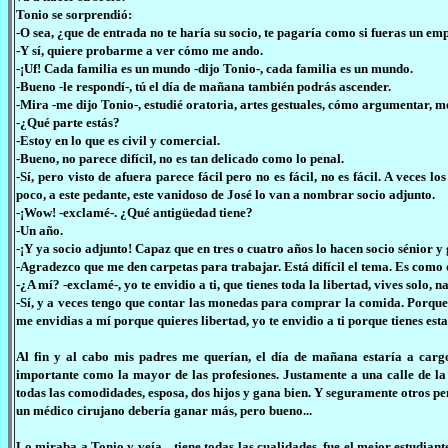
Tonio se sorprendió:
-O sea, ¿que de entrada no te haría su socio, te pagaría como si fueras un e
-Y sí, quiere probarme a ver cómo me ando.
-¡Uf! Cada familia es un mundo -dijo Tonio-, cada familia es un mundo.
-Bueno -le respondí-, tú el día de mañana también podrás ascender.
-Mira -me dijo Tonio-, estudié oratoria, artes gestuales, cómo argumentar, me 
-¿Qué parte estás?
-Estoy en lo que es civil y comercial.
-Bueno, no parece difícil, no es tan delicado como lo penal.
-Sí, pero visto de afuera parece fácil pero no es fácil, no es fácil. A veces
poco, a este pedante, este vanidoso de José lo van a nombrar socio adjunto.
-¡Wow! -exclamé-. ¿Qué antigüedad tiene?
-Un año.
-¡Y ya socio adjunto! Capaz que en tres o cuatro años lo hacen socio sénior 
-Agradezco que me den carpetas para trabajar. Está difícil el tema. Es como 
-¿A mí? -exclamé-, yo te envidio a ti, que tienes toda la libertad, vives solo, n
-Sí, y a veces tengo que contar las monedas para comprar la comida. Porque l
me envidias a mí porque quieres libertad, yo te envidio a ti porque tienes est
Al fin y al cabo mis padres me querían, el día de mañana estaría a cargo 
importante como la mayor de las profesiones. Justamente a una calle de la p
todas las comodidades, esposa, dos hijos y gana bien. Y seguramente otros pens
un médico cirujano debería ganar más, pero bueno...
Lo miraba a Tonio y veía... tiene todas las cualidades, fue el mejor estudian