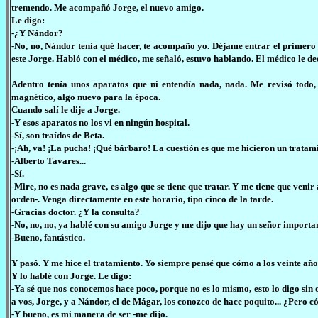
tremendo. Me acompañó Jorge, el nuevo amigo.
Le digo:
-¿Y Nándor?
-No, no, Nándor tenía qué hacer, te acompaño yo. Déjame entrar el primero q
este Jorge. Habló con el médico, me señaló, estuvo hablando. El médico le decía
Adentro tenía unos aparatos que ni entendía nada, nada. Me revisó todo
magnético, algo nuevo para la época.
Cuando salí le dije a Jorge.
-Y esos aparatos no los vi en ningún hospital.
-Sí, son traídos de Beta.
-¡Ah, va! ¡La pucha! ¡Qué bárbaro! La cuestión es que me hicieron un tratam
-Alberto Tavares...
-Sí.
-Mire, no es nada grave, es algo que se tiene que tratar. Y me tiene que venir
orden-. Venga directamente en este horario, tipo cinco de la tarde.
-Gracias doctor. ¿Y la consulta?
-No, no, no, ya hablé con su amigo Jorge y me dijo que hay un señor importa
-Bueno, fantástico.
Y pasó. Y me hice el tratamiento. Yo siempre pensé que cómo a los veinte año
Y lo hablé con Jorge. Le digo:
-Ya sé que nos conocemos hace poco, porque no es lo mismo, esto lo digo sin
a vos, Jorge, y a Nándor, el de Mágar, los conozco de hace poquito... ¿Pero 
-Y bueno, es mi manera de ser -me dijo.