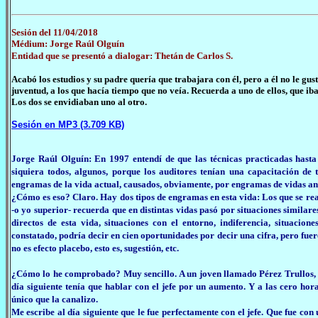
Sesión del 11/04/2018
Médium: Jorge Raúl Olguín
Entidad que se presentó a dialogar: Thetán de Carlos S.
Acabó los estudios y su padre quería que trabajara con él, pero a él no le g
juventud, a los que hacía tiempo que no veía. Recuerda a uno de ellos, que ib
Los dos se envidiaban uno al otro.
Sesión en MP3 (3.709 KB)
Jorge Raúl Olguín: En 1997 entendí de que las técnicas practicadas hasta
siquiera todos, algunos, porque los auditores tenían una capacitación de
engramas de la vida actual, causados, obviamente, por engramas de vidas an
¿Cómo es eso? Claro. Hay dos tipos de engramas en esta vida: Los que se reac
-o yo superior- recuerda que en distintas vidas pasó por situaciones similar
directos de esta vida, situaciones con el entorno, indiferencia, situacion
constatado, podría decir en cien oportunidades por decir una cifra, pero fuer
no es efecto placebo, esto es, sugestión, etc.
¿Cómo lo he comprobado? Muy sencillo. A un joven llamado Pérez Trullos, 
día siguiente tenía que hablar con el jefe por un aumento. Y a las cero hor
único que la canalizo.
Me escribe al día siguiente que le fue perfectamente con el jefe. Que fue con