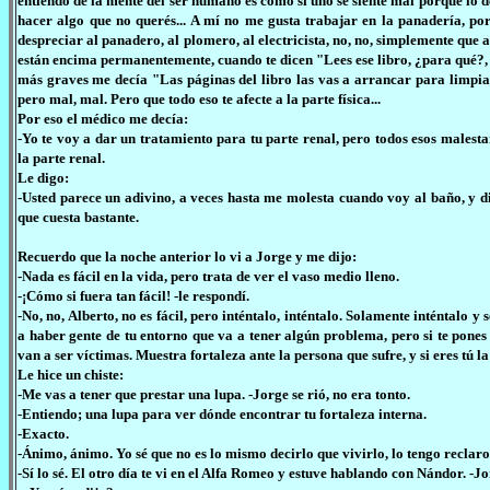
entiendo de la mente del ser humano es cómo si uno se siente mal porque lo de
hacer algo que no querés... A mí no me gusta trabajar en la panadería, por 
despreciar al panadero, al plomero, al electricista, no, no, simplemente que
están encima permanentemente, cuando te dicen "Lees ese libro, ¿para qué?, ¿d
más graves me decía "Las páginas del libro las vas a arrancar para limpiar
pero mal, mal. Pero que todo eso te afecte a la parte física...
Por eso el médico me decía:
-Yo te voy a dar un tratamiento para tu parte renal, pero todos esos malestar
la parte renal.
Le digo:
-Usted parece un adivino, a veces hasta me molesta cuando voy al baño, y d
que cuesta bastante.
Recuerdo que la noche anterior lo vi a Jorge y me dijo:
-Nada es fácil en la vida, pero trata de ver el vaso medio lleno.
-¡Cómo si fuera tan fácil! -le respondí.
-No, no, Alberto, no es fácil, pero inténtalo, inténtalo. Solamente inténtalo
a haber gente de tu entorno que va a tener algún problema, pero si te pones
van a ser víctimas. Muestra fortaleza ante la persona que sufre, y si eres tú la
Le hice un chiste:
-Me vas a tener que prestar una lupa. -Jorge se rió, no era tonto.
-Entiendo; una lupa para ver dónde encontrar tu fortaleza interna.
-Exacto.
-Ánimo, ánimo. Yo sé que no es lo mismo decirlo que vivirlo, lo tengo reclar
-Sí lo sé. El otro día te vi en el Alfa Romeo y estuve hablando con Nándor. -J