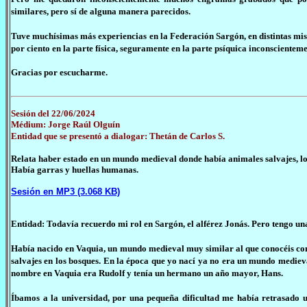
similares, pero sí de alguna manera parecidos.
Tuve muchísimas más experiencias en la Federación Sargón, en distintas misi
por ciento en la parte física, seguramente en la parte psíquica inconsciente
Gracias por escucharme.
Sesión del 22/06/2024
Médium: Jorge Raúl Olguín
Entidad que se presentó a dialogar: Thetán de Carlos S.
Relata haber estado en un mundo medieval donde había animales salvajes, l
Había garras y huellas humanas.
Sesión en MP3 (3.068 KB)
Entidad: Todavía recuerdo mi rol en Sargón, el alférez Jonás. Pero tengo u
Había nacido en Vaquia, un mundo medieval muy similar al que conocéis co
salvajes en los bosques. En la época que yo nací ya no era un mundo mediev
nombre en Vaquia era Rudolf y tenía un hermano un año mayor, Hans.
Íbamos a la universidad, por una pequeña dificultad me había retrasado u