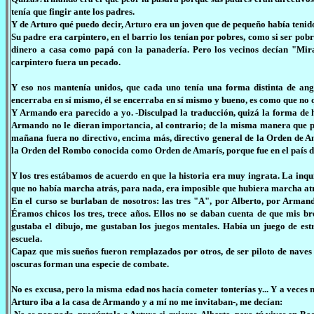
tenía que fingir ante los padres.
Y de Arturo qué puedo decir, Arturo era un joven que de pequeño había tenid
Su padre era carpintero, en el barrio los tenían por pobres, como si ser pob
dinero a casa como papá con la panadería. Pero los vecinos decían "Mira
carpintero fuera un pecado.
Y eso nos mantenía unidos, que cada uno tenía una forma distinta de ang
encerraba en sí mismo, él se encerraba en sí mismo y bueno, es como que no q
Y Armando era parecido a yo. -Disculpad la traducción, quizá la forma de ha
Armando no le dieran importancia, al contrario; de la misma manera que p
mañana fuera no directivo, encima más, directivo general de la Orden de Am
la Orden del Rombo conocida como Orden de Amarís, porque fue en el país de
Y los tres estábamos de acuerdo en que la historia era muy ingrata. La inqui
que no había marcha atrás, para nada, era imposible que hubiera marcha atrás
En el curso se burlaban de nosotros: las tres "A", por Alberto, por Arma
Éramos chicos los tres, trece años. Ellos no se daban cuenta de que mis br
gustaba el dibujo, me gustaban los juegos mentales. Había un juego de es
escuela.
Capaz que mis sueños fueron remplazados por otros, de ser piloto de naves 
oscuras forman una especie de combate.
No es excusa, pero la misma edad nos hacía cometer tonterías y... Y a veces
Arturo iba a la casa de Armando y a mí no me invitaban-, me decían: