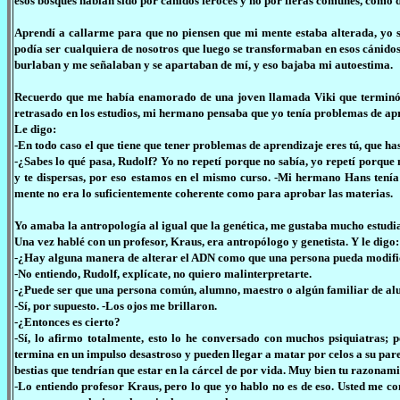
esos bosques habían sido por cánidos feroces y no por fieras comunes, como 
Aprendí a callarme para que no piensen que mi mente estaba alterada, yo s
podía ser cualquiera de nosotros que luego se transformaban en esos cánidos
burlaban y me señalaban y se apartaban de mí, y eso bajaba mi autoestima.
Recuerdo que me había enamorado de una joven llamada Viki que termin
retrasado en los estudios, mi hermano pensaba que yo tenía problemas de ap
Le digo:
-En todo caso el que tiene que tener problemas de aprendizaje eres tú, que h
-¿Sabes lo qué pasa, Rudolf? Yo no repetí porque no sabía, yo repetí porque 
y te dispersas, por eso estamos en el mismo curso. -Mi hermano Hans tenía j
mente no era lo suficientemente coherente como para aprobar las materias.
Yo amaba la antropología al igual que la genética, me gustaba mucho estudiar
Una vez hablé con un profesor, Kraus, era antropólogo y genetista. Y le digo:
-¿Hay alguna manera de alterar el ADN como que una persona pueda modific
-No entiendo, Rudolf, explícate, no quiero malinterpretarte.
-¿Puede ser que una persona común, alumno, maestro o algún familiar de alu
-Sí, por supuesto. -Los ojos me brillaron.
-¿Entonces es cierto?
-Sí, lo afirmo totalmente, esto lo he conversado con muchos psiquiatras; 
termina en un impulso desastroso y pueden llegar a matar por celos a su pare
bestias que tendrían que estar en la cárcel de por vida. Muy bien tu razonami
-Lo entiendo profesor Kraus, pero lo que yo hablo no es de eso. Usted me co