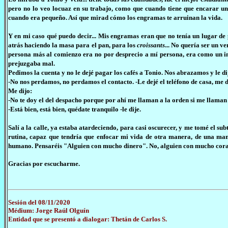
pero no lo veo locuaz en su trabajo, como que cuando tiene que encarar u
cuando era pequeño. Así que mirad cómo los engramas te arruinan la vida.
Y en mi caso qué puedo decir... Mis engramas eran que no tenía un lugar de 
atrás haciendo la masa para el pan, para los
croissants
... No quería ser un 
persona más al comienzo era no por desprecio a mí persona, era como un in
prejuzgaba mal.
Pedimos la cuenta y no le dejé pagar los cafés a Tonio. Nos abrazamos y le di
-No nos perdamos, no perdamos el contacto. -Le dejé el teléfono de casa, me 
Me dijo:
-No te doy el del despacho porque por ahí me llaman a la orden si me llama
-Está bien, está bien, quédate tranquilo -le dije.
Salí a la calle, ya estaba atardeciendo, para casi oscurecer, y me tomé el sub
rutina, capaz que tendría que enfocar mi vida de otra manera, de una man
humano. Pensaréis "Alguien con mucho dinero". No, alguien con mucho coraz
Gracias por escucharme.
Sesión del 08/11/2020
Médium: Jorge Raúl Olguín
Entidad que se presentó a dialogar: Thetán de Carlos S.