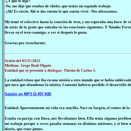
-¿Y qué te dijo?
-No, me dijo que estabas de chófer, que tenías un segundo trabajo.
-¡Ah! Es cierto. Ahí te das cuenta lo que cuesta vivir. -Nos abrazamos.
Me tomé el colectivo hasta la estación de tren, y me esperaba una hora de v
de atrás de la gente que entraba en las estaciones siguientes. Y Nándor Feren
llevar en el tren conmigo, a ver si después le gusta.
Gracias por escucharme.
Sesión del 03/11/2023
Médium: Jorge Raúl Olguín
Entidad que se presentó a dialogar: Thetán de Carlos S.
La entidad relata que iba en una misión a otro mundo que se había sublevado
que tuvo que abandonar la misión. Lamentó haberse perdido el desarrollo de 
Sesión en MP3 (2.457 KB)
Entidad: Aparentemente mi vida era sencilla. Nací en Sargón, el centro de l
Estaba en pareja con Dara, nos llevábamos bien. Ella tenía algunos problem
mi trabajo porque a veces pasaba semanas en distintas misiones, y si bie
diario, que estar juntos.