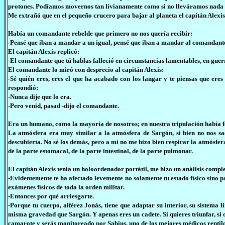
protones. Podíamos movernos tan livianamente como si no lleváramos nada
Me extrañó que en el pequeño crucero para bajar al planeta el capitán Alexi
Había un comandante rebelde que primero no nos quería recibir:
-Pensé que iban a mandar a un igual, pensé que iban a mandar al comandante
El capitán Alexis replicó:
-El comandante que tú hablas falleció en circunstancias lamentables, en guerr
El comandante lo miró con desprecio al capitán Alexis:
-Sé quién eres, eres el que ha acabado con los langar y te piensas que ere
respondió:
-Nunca dije que lo era.
-Pero venid, pasad -dijo el comandante.
Era un humano, como la mayoría de nosotros; en nuestra tripulación había fél
La atmósfera era muy similar a la atmósfera de Sargón, si bien no nos sa
descubierta. No sé los demás, pero a mí no me hizo bien respirar la atmósfer
de la parte estomacal, de la parte intestinal, de la parte pulmonar.
El capitán Alexis tenía un holoordenador portátil, me hizo un análisis comple
-Evidentemente te ha afectado levemente no solamente tu estado físico sino p
exámenes físicos de toda la orden militar.
-Entonces por qué arriesgarte.
-Porque tu cuerpo, alférez Jonás, tiene que adaptar su interior, su sistema 
misma gravedad que Sargón. Y apenas eres un cadete. Si quieres triunfar, si q
camarote y serás monitoreado por Sabius, uno de los mejores médicos reptilo