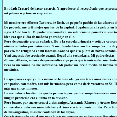
Entidad: Trataré de hacer catarsis. Y agradezco al receptáculo que se pres
mi primer o primeros engramas.
Mi nombre era Alberto Tavares, de Bosh, un pequeño pueblo de las afueras de l
De pequeño me crié mejor que los de la capital. Jugábamos a la pelota en l
siglo XX de Gaela. Mi padre era panadero, no sólo tenía la panadería sino tam
idea era que el día de mañana yo trabaje en ello.
Pero de pequeño era un soñador. Iba a la escuela primaria y soñaba con co
niño es soñador por naturaleza. Y me llevaba bien con los compañeritos de
por eso me refugiaba en mi fantasía. Soñaba que era piloto de naves, soñaba
Y mi angustia fue creciendo cuando llegué a la secundaria. Mi padre decía:
-Bueno, Alberto, es hora de que estudies algo para que te nutras de conocimie
Pero la mecánica no me interesaba. Mi padre me decía medio en broma medi
mecánica.
Lo que pasa es que ya mis sueños se habían ido, ya con trece años ya es 
con padre, con madre, con mis hermanos, pero como decís vosotros en Sol III
más que cinco minutos.
La secundaria fue distinta que la primaria porque los compañeros eran más dif
ningún problema era el tonto en la división.
Pero bueno, por suerte conocí a dos amigos, Armando Rémora y Arturo Rose
contestaba a todo con monosílabas y Arturo era totalmente tímido. Pero lo mi
de mis angustias, ellos me contaban de las suyas.
Quizás Armando era el que peor la pasara porque sus padres eran directivos 