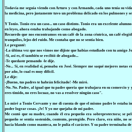
Todavía me seguía viendo con Arturo y con Armando, cada uno tenía su vida.
la medicina, pero justamente tuvo un problema delicado en los pulmones y se
Y Tonio. Tonio era un caso... un caso distinto. Tonio era un excelente alumno.
en leyes, ahora estaba trabajando como abogado.
Recuerdo que nos encontramos en un café de la zona céntrica, un café elegi
tranquilos, lejos del ruido. Me contaba que no se sentía bien.
Le pregunté:
-La última vez que nos vimos me dijiste que habías estudiado con tu amigo Jo
-Sí, así es, él también se recibió de abogado...
-Te quedaste pensando -le dije.
-No... Sí, en realidad sí, pensaba en José. Siempre me saqué mejores notas en
por año, lo cual es muy difícil.
Le dije:
-¡Bueno, tus padres te habrán felicitado! -Me miró.
-No. No. Padre, al igual que tu padre quería que trabajara en su comercio y
eres tímido, no eres locuaz, no vas a resolver ningún caso".
Lo miré a Tonio Cervante y me di cuenta de que el mismo padre le estaba 
poder lograr cosas. ¡Je! Y yo me quejaba de mi padre.
Me contó que su madre, cuando él era pequeño era sobreprotectora; se pele
pequeño se sentía sostenido, contento, protegido. Pero claro, era niño, no 
hacía blando como manteca, no le pulía el carácter. Y su padre terminaba de r