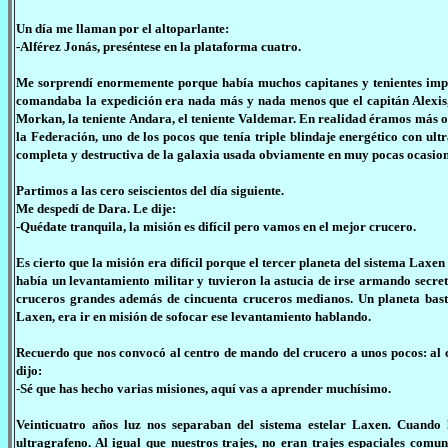
Un día me llaman por el altoparlante:
-Alférez Jonás, preséntese en la plataforma cuatro.
Me sorprendí enormemente porque había muchos capitanes y tenientes impo
comandaba la expedición era nada más y nada menos que el capitán Alexis,
Morkan, la teniente Andara, el teniente Valdemar. En realidad éramos más o
la Federación, uno de los pocos que tenía triple blindaje energético con 
completa y destructiva de la galaxia usada obviamente en muy pocas ocasion
Partimos a las cero seiscientos del día siguiente.
Me despedí de Dara. Le dije:
-Quédate tranquila, la misión es difícil pero vamos en el mejor crucero.
Es cierto que la misión era difícil porque el tercer planeta del sistema Laxe
había un levantamiento militar y tuvieron la astucia de irse armando secret
cruceros grandes además de cincuenta cruceros medianos. Un planeta bast
Laxen, era ir en misión de sofocar ese levantamiento hablando.
Recuerdo que nos convocó al centro de mando del crucero a unos pocos: al ca
dijo:
-Sé que has hecho varias misiones, aquí vas a aprender muchísimo.
Veinticuatro años luz nos separaban del sistema estelar Laxen. Cuando 
ultragrafeno. Al igual que nuestros trajes, no eran trajes espaciales comu