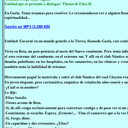
Entidad que se presentó a dialogar: Thetan de Elías H.
En Gaela. Tenía traumas para resolver. Le recomendaron ver a alguien lla
espiritualidad...
Sesión en MP3 (3.288 KB)
Entidad: Encarné en un mundo gemelo a la Tierra, llamado Gaela, con contin
Vivía en Beta, un país-potencia al norte del Nuevo continente. Pero tenía in
el otro extremo del continente, en el extremo sur. Y allí en el club Náuti
donaba pabellones en los hospitales, en los sanatorios, en las clínicas y cr
también tenía la habilidad de orientar.
Directamente pagué la matrícula y entré al club Náutico del cual Clayton era
Un joven elegante, pero carismático, empático de veintiocho años sonrió y me
-¿Cuál es tu nombre?
Le dije:
-Elías Satailo.
-Tienes acento de Beta.
-Sí, de allí vengo exclusivamente para conversar contigo y de paso ver si me
-Coméntame, te escucho. Espera. ¡Ernesto!.... -Vino el camarero que a la vez
-Sí, Jorge, dime.
-Un capuchino y dos
croissantss
. ¿Elías?