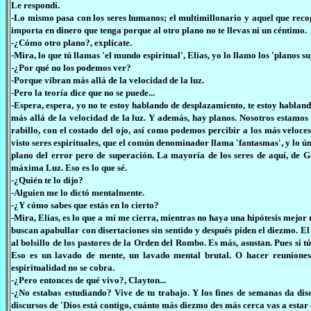
Le respondí.
-Lo mismo pasa con los seres humanos; el multimillonario y aquel que recoge
importa en dinero que tenga porque al otro plano no te llevas ni un céntimo.
-¿Cómo otro plano?, explícate.
-Mira, lo que tú llamas 'el mundo espiritual', Elías, yo lo llamo los 'planos su
-¿Por qué no los podemos ver?
-Porque vibran más allá de la velocidad de la luz.
-Pero la teoría dice que no se puede...
-Espera, espera, yo no te estoy hablando de desplazamiento, te estoy habland
más allá de la velocidad de la luz. Y además, hay planos. Nosotros estamos
rabillo, con el costado del ojo, así como podemos percibir a los más veloces
visto seres espirituales, que el común denominador llama 'fantasmas', y lo ún
plano del error pero de superación. La mayoría de los seres de aquí, de Ga
máxima Luz. Eso es lo que sé.
-¿Quién te lo dijo?
-Alguien me lo dictó mentalmente.
-¿Y cómo sabes que estás en lo cierto?
-Mira, Elías, es lo que a mí me cierra, mientras no haya una hipótesis mejor
buscan apabullar con disertaciones sin sentido y después piden el diezmo. E
al bolsillo de los pastores de la Orden del Rombo. Es más, asustan. Pues si 
Eso es un lavado de mente, un lavado mental brutal. O hacer reunione
espiritualidad no se cobra.
-¿Pero entonces de qué vivo?, Clayton...
-¿No estabas estudiando? Vive de tu trabajo. Y los fines de semanas da disc
discursos de 'Dios está contigo, cuánto más diezmo des más cerca vas a estar d