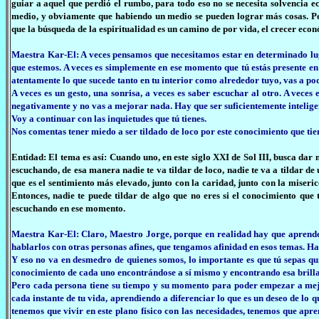
guiar a aquel que perdió el rumbo, para todo eso no se necesita solvencia e
medio, y obviamente que habiendo un medio se pueden lograr más cosas. Pe
que la búsqueda de la espiritualidad es un camino de por vida, el crecer econ
Maestra Kar-El: A veces pensamos que necesitamos estar en determinado lu
que estemos. A veces es simplemente en ese momento que tú estás presente en
atentamente lo que sucede tanto en tu interior como alrededor tuyo, vas a 
A veces es un gesto, una sonrisa, a veces es saber escuchar al otro. A vece
negativamente y no vas a mejorar nada. Hay que ser suficientemente intelige
Voy a continuar con las inquietudes que tú tienes.
Nos comentas tener miedo a ser tildado de loco por este conocimiento que tie
Entidad: El tema es así: Cuando uno, en este siglo XXI de Sol III, busca dar
escuchando, de esa manera nadie te va tildar de loco, nadie te va a tildar de
que es el sentimiento más elevado, junto con la caridad, junto con la miseri
Entonces, nadie te puede tildar de algo que no eres si el conocimiento que 
escuchando en ese momento.
Maestra Kar-El: Claro, Maestro Jorge, porque en realidad hay que aprende
hablarlos con otras personas afines, que tengamos afinidad en esos temas. H
Y eso no va en desmedro de quienes somos, lo importante es que tú sepas quie
conocimiento de cada uno encontrándose a sí mismo y encontrando esa brill
Pero cada persona tiene su tiempo y su momento para poder empezar a mej
cada instante de tu vida, aprendiendo a diferenciar lo que es un deseo de lo q
tenemos que vivir en este plano físico con las necesidades, tenemos que apre