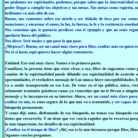
no podamos ser espirituales, podemos; porque sabes que la sincronicidad co
poder llegar a cumplir los objetivos y tus metas. Tus metas como espíritu, n
brillantez va más allá de eso.
Bueno, nos comentas sobre ese miedo a ser tildado de loco por ese conoc
sanaciones, y encarnar el amor, la luz, la fuerza, la fe y la resistencia enseñ
Nos comentas que te gustaría predicar con el ejemplo y que no estás seguro
quedarte fuera del público.
Nos dices: Seré mejor y que pase lo que pase.
¿Mejoras?: Bueno, ser un canal más claro para Dios, confiar más en quien ere
No sé si hasta aquí quieres hacer algún comentario.
Entidad: Eso está muy claro. Vamos a la primera parte.
Canalizar, la persona tiene que estar clear, o sea, libre de engramas como 
camino de la espiritualidad puede difundir esa espiritualidad de acuerdo 
oportunidades, el verdadero mensaje de Luz nunca hiere susceptibilidades. E
va a sentir transportada en esa Luz. De estar en el ojo público, mira, v
solamente transmite palabras vanas ya conocidas que no te llevan a ningún
mensaje y lo incorporen en su interior. Ahora,
ser un canal más claro para
confiar en uno
, es estar seguro de lo que uno va a transmitir, y
ser capaz de 
búsqueda permanente.
Y como dije antes, disfrutando de esa búsqueda, no tomar esa búsqueda c
tienes que recorrerlo. Y no tiene que ver con la rapidez que lo recorras po
lo más importante, los detalles de esa espiritualidad.
¿Confiar en el tiempo de Dios?
¡Ah!, eso es lo más hermoso porque Dios, Dios 
Sigamos con las preguntas.