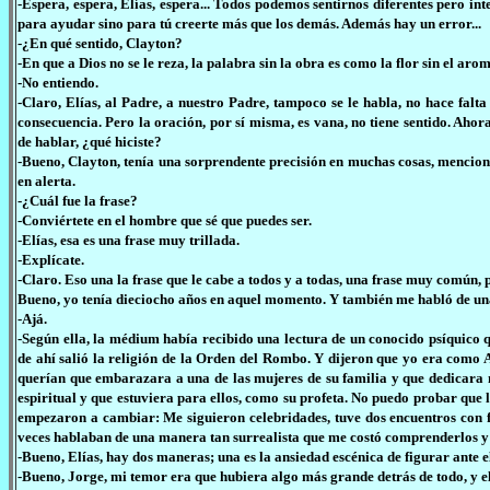
-Espera, espera, Elías, espera... Todos podemos sentirnos diferentes pero int
para ayudar sino para tú creerte más que los demás. Además hay un error...
-¿En qué sentido, Clayton?
-En que a Dios no se le reza, la palabra sin la obra es como la flor sin el aro
-No entiendo.
-Claro, Elías, al Padre, a nuestro Padre, tampoco se le habla, no hace falt
consecuencia. Pero la oración, por sí misma, es vana, no tiene sentido. Ahor
de hablar, ¿qué hiciste?
-Bueno, Clayton, tenía una sorprendente precisión en muchas cosas, mencio
en alerta.
-¿Cuál fue la frase?
-Conviértete en el hombre que sé que puedes ser.
-Elías, esa es una frase muy trillada.
-Explícate.
-Claro. Eso una la frase que le cabe a todos y a todas, una frase muy común, p
Bueno, yo tenía dieciocho años en aquel momento. Y también me habló de un
-Ajá.
-Según ella, la médium había recibido una lectura de un conocido psíquico 
de ahí salió la religión de la Orden del Rombo. Y dijeron que yo era como
querían que embarazara a una de las mujeres de su familia y que dedicara m
espiritual y que estuviera para ellos, como su profeta. No puedo probar que 
empezaron a cambiar: Me siguieron celebridades, tuve dos encuentros con fi
veces hablaban de una manera tan surrealista que me costó comprenderlos y
-Bueno, Elías, hay dos maneras; una es la ansiedad escénica de figurar ante e
-Bueno, Jorge, mi temor era que hubiera algo más grande detrás de todo, y el