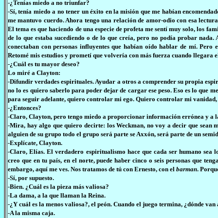
-¿Tenías miedo a no triunfar?
-Sí, tenía miedo a no tener un éxito en la misión que me habían encomendado
me mantuvo cuerdo. Ahora tengo una relación de amor-odio con esa lectura.
El tema es que haciendo de una especie de profeta me sentí muy solo, los fam
de lo que estaba sucediendo o de lo que creía, pero no podía probar nada.
conectaban con personas influyentes que habían oído hablar de mí. Pero e
Retomé mis estudios y prometí que volvería con más fuerza cuando llegara el
-¿Cuál es tu mayor deseo?
Lo miré a Clayton:
-Difundir verdades espirituales. Ayudar a otros a comprender su propia espirit
no lo es quiero saberlo para poder dejar de cargar ese peso. Eso es lo que me
para seguir adelante, quiero controlar mi ego. Quiero controlar mi vanidad,
-¿Entonces?
-Claro, Clayton, pero tengo miedo a proporcionar información errónea y a l
-Mira, hay algo que quiero decirte: los Weckman, no voy a decir que sean ma
alguien de su grupo todo el grupo será parte se Axxón, será parte de un semidi
-Explícate, Clayton.
-Claro, Elías. El verdadero espiritualismo hace que cada ser humano sea 
creo que en tu país, en el norte, puede haber cinco o seis personas que ten
embargo, aquí me ves. Nos tratamos de tú con Ernesto, con el
barman
. Porqu
-Sí, por supuesto.
-Bien. ¿Cuál es la pieza más valiosa?
-La dama, a la que llaman la Reina.
-¿Y cuál es la menos valiosa?, el peón. Cuando el juego termina, ¿dónde van 
-A la misma caja.