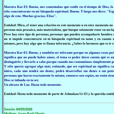
Maestra Kar-El: Bueno, nos comentabas que confíe en el tiempo de Dios, lo
sólo concentrarme en mi búsqueda espiritual. Bueno. Y luego nos dices: "Esper
algo de esto. Muchas gracias. Elías".
Entidad: Mira, el tener una relación en este momento u en otro momento no t
persona más prosaica, más materialista, que busque solamente estar en un luga
Pero hay otro tipo de personas, personas que pueden acompañarte hombro co
no te impide concentrarte en tu búsqueda espiritual en tanto y en cuanto
mismos, pero hay algo que se llama tolerancia. ¿Sabes lo hermoso que es ir 
Maestra Kar-El: Bueno, y también ser tolerante porque en algunas cosas pode
significa que no puede haber amor, el tema es poder darse cuenta qué es am
distinguirlo y llevarlo a cabo porque cuando nos consumimos simplemente po
Y sólo quería agregar algo más, estimado, que ser espiritual no significa c
único, cada uno tendrá sus dones, podrá desarrollar sus dones o sus p
personas que hacen exactamente lo mismo, entonces son copias, no están siend
Dios se infunda en tu ser.
Un abrazo de Luz. Hasta todo momento.
Entidad: Hasta todo momento de parte de Johnakan Ur-El y la querida entid
Sesión 04/05/2026
Médium: Jorge Raúl Olguín