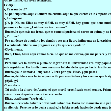
-Sí, lo mismo. -El joven se marchó.
Le dije:
-¿Te trata de tú?
-Sí, por supuesto, aquí el dinero no cuenta, aquí lo que cuenta es la empatía en
-¿Lo logran?
-¡Je, je! No, no Elías es muy difícil, es muy difícil, hay gente que tiene m
pasemos a la tuyo. ¿Cuál serían tus traumas?
-Bueno, lo que más me frena, que es como si pusiera mi carro en quinta y no 
-¿Por qué?
-Por mi deseo de ayudar a los demás y ser una figura influyente en la espirit
-Lo entiendo. Ahora, mi pregunta es: ¿Tú quieres ayudar?
-Obviamente.
-Bien, Elías, hasta aquí vamos bien. Lo que no me cierra, que me parece y voy
ego.
-Pero una vez lo estuve a punto de lograr. En la universidad era muy popul
mis seguidores. En los distintos cursos se halaba de lo que yo hacía, los disc
-Bueno, yo le llamaría "engrama". Pero por qué, Elías, ¿qué pasó?
-Bueno, debido a una lectura que recibí por esas fechas y los eventos que le 
-¡Ajá!, ¿y?
-Y me decía:
-Tú estás a la altura de Axxón, el que murió crucificado en el rombo. Pr
chiste. Pero después comencé a creérmela.
-Elías, tradúceme "creértela".
-Bueno. Recuerdo haber reflexionado sobre eso. Hasta ese momento sólo pensa
en silencio. Pero no se lo decía a nadie, lo había estado haciendo desde mu