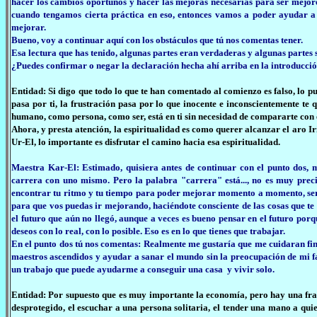
hacer los cambios oportunos y hacer las mejoras necesarias para ser mejore
cuando tengamos cierta práctica en eso, entonces vamos a poder ayudar a
mejorar.
Bueno, voy a continuar aquí con los obstáculos que tú nos comentas tener.
Esa lectura que has tenido, algunas partes eran verdaderas y algunas partes si
¿Puedes confirmar o negar la declaración hecha ahí arriba en la introducció
Entidad: Si digo que todo lo que te han comentado al comienzo es falso, lo p
pasa por ti, la frustración pasa por lo que inocente e inconscientemente te
humano, como persona, como ser, está en ti sin necesidad de compararte con 
Ahora, y presta atención, la espiritualidad es como querer alcanzar el aro Ir
Ur-El, lo importante es disfrutar el camino hacia esa espiritualidad.
Maestra Kar-El: Estimado, quisiera antes de continuar con el punto dos, m
carrera con uno mismo. Pero la palabra "carrera" está..., no es muy precis
encontrar tu ritmo y tu tiempo para poder mejorar momento a momento, ser
para que vos puedas ir mejorando, haciéndote consciente de las cosas que te 
el futuro que aún no llegó, aunque a veces es bueno pensar en el futuro po
deseos con lo real, con lo posible. Eso es en lo que tienes que trabajar.
En el punto dos tú nos comentas: Realmente me gustaría que me cuidaran fin
maestros ascendidos y ayudar a sanar el mundo sin la preocupación de mi f
un trabajo que puede ayudarme a conseguir una casa y vivir solo.
Entidad: Por supuesto que es muy importante la economía, pero hay una fra
desprotegido, el escuchar a una persona solitaria, el tender una mano a quien