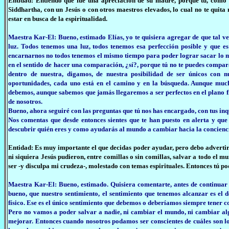
Entidad: Entiendo que fue una apreciación de su madre, porque tú, como 
Siddhartha, con un Jesús o con otros maestros elevados, lo cual no te quita 
estar en busca de la espiritualidad.
Maestra Kar-El: Bueno, estimado Elías, yo te quisiera agregar de que tal 
luz. Todos tenemos una luz, todos tenemos esa perfección posible y que e
encarnarnos no todos tenemos el mismo tiempo para poder lograr sacar lo me
en el sentido de hacer una comparación, ¿sí?, porque tú no te puedes compa
dentro de nuestra, digamos, de nuestra posibilidad de ser únicos con nue
oportunidades, cada uno está en el camino y en la búsqueda. Aunque muc
debemos, aunque sabemos que jamás llegaremos a ser perfectos en el plano físi
de nosotros.
Bueno, ahora seguiré con las preguntas que tú nos has encargado, con tus inq
Nos comentas que desde entonces sientes que te han puesto en alerta y que f
descubrir quién eres y como ayudarás al mundo a cambiar hacia la concienc
Entidad: Es muy importante el que decidas poder ayudar, pero debo advertirte
ni siquiera Jesús pudieron, entre comillas o sin comillas, salvar a todo el m
ser -y disculpa mi crudeza-, molestado con temas espirituales. Entonces tú po
Maestra Kar-El: Bueno, estimado. Quisiera comentarte, antes de continuar 
bueno, que nuestro sentimiento, el sentimiento que tenemos alcanzar es el
físico. Ese es el único sentimiento que debemos o deberíamos siempre tener c
Pero no vamos a poder salvar a nadie, ni cambiar el mundo, ni cambiar a
mejorar. Entonces cuando nosotros podamos ser conscientes de cuáles son l