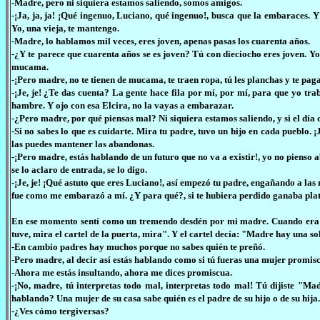
-Madre, pero ni siquiera estamos saliendo, somos amigos.
-¡Ja, ja, ja! ¡Qué ingenuo, Luciano, qué ingenuo!, busca que la embaraces. Y
Yo, una vieja, te mantengo.
-Madre, lo hablamos mil veces, eres joven, apenas pasas los cuarenta años.
-¿Y te parece que cuarenta años se es joven? Tú con dieciocho eres joven. Yo
mucama.
-¡Pero madre, no te tienen de mucama, te traen ropa, tú les planchas y te paga
-¡Je, je! ¿Te das cuenta? La gente hace fila por mí, por mí, para que yo tra
hambre. Y ojo con esa Elcira, no la vayas a embarazar.
-¿Pero madre, por qué piensas mal? Ni siquiera estamos saliendo, y si el dí
-Si no sabes lo que es cuidarte. Mira tu padre, tuvo un hijo en cada pueblo. 
las puedes mantener las abandonas.
-¡Pero madre, estás hablando de un futuro que no va a existir!, yo no pienso 
se lo aclaro de entrada, se lo digo.
-¡Je, je! ¡Qué astuto que eres Luciano!, así empezó tu padre, engañando a las
fue como me embarazó a mí. ¿Y para qué?, si te hubiera perdido ganaba plat
En ese momento sentí como un tremendo desdén por mi madre. Cuando era chic
tuve, mira el cartel de la puerta, mira". Y el cartel decía: "Madre hay una so
-En cambio padres hay muchos porque no sabes quién te preñó.
-Pero madre, al decir así estás hablando como si tú fueras una mujer promisc
-Ahora me estás insultando, ahora me dices promiscua.
-¡No, madre, tú interpretas todo mal, interpretas todo mal! Tú dijiste "
hablando? Una mujer de su casa sabe quién es el padre de su hijo o de su hija.
-¿Ves cómo tergiversas?