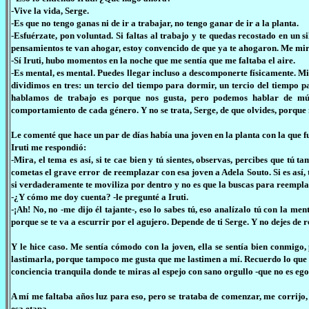
-Vive la vida, Serge.
-Es que no tengo ganas ni de ir a trabajar, no tengo ganar de ir a la planta.
-Esfuérzate, pon voluntad. Si faltas al trabajo y te quedas recostado en un 
pensamientos te van ahogar, estoy convencido de que ya te ahogaron. Me miras
-Sí Iruti, hubo momentos en la noche que me sentía que me faltaba el aire.
-Es mental, es mental. Puedes llegar incluso a descomponerte físicamente. Mi
dividimos en tres: un tercio del tiempo para dormir, un tercio del tiempo p
hablamos de trabajo es porque nos gusta, pero podemos hablar de músi
comportamiento de cada género. Y no se trata, Serge, de que olvides, porque no
Le comenté que hace un par de días había una joven en la planta con la que 
Iruti me respondió:
-Mira, el tema es así, si te cae bien y tú sientes, observas, percibes que tú 
cometas el grave error de reemplazar con esa joven a Adela Souto. Si es así
si verdaderamente te moviliza por dentro y no es que la buscas para reemplaz
-¿Y cómo me doy cuenta? -le pregunté a Iruti.
-¡Ah! No, no -me dijo él tajante-, eso lo sabes tú, eso analízalo tú con la m
porque se te va a escurrir por el agujero. Depende de ti Serge. Y no dejes de r
Y le hice caso. Me sentía cómodo con la joven, ella se sentía bien conmig
lastimarla, porque tampoco me gusta que me lastimen a mí. Recuerdo lo que 
conciencia tranquila donde te miras al espejo con sano orgullo -que no es eg
A mí me faltaba años luz para eso, pero se trataba de comenzar, me corrijo,
esa etapa.