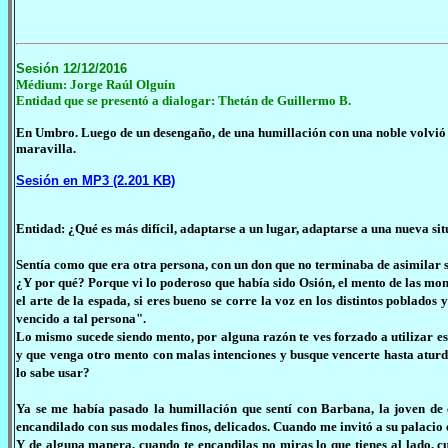
Sesión 12/12/2016
Médium: Jorge Raúl Olguín
Entidad que se presentó a dialogar: Thetán de Guillermo B.
En Umbro. Luego de un desengaño, de una humillación con una noble volvió a 
maravilla.
Sesión en MP3 (2.201 KB)
Entidad: ¿Qué es más difícil, adaptarse a un lugar, adaptarse a una nueva 
Sentía como que era otra persona, con un don que no terminaba de asimilar si
¿Y por qué? Porque vi lo poderoso que había sido Osión, el mento de las mon
el arte de la espada, si eres bueno se corre la voz en los distintos poblado
vencido a tal persona".
Lo mismo sucede siendo mento, por alguna razón te ves forzado a utilizar e
y que venga otro mento con malas intenciones y busque vencerte hasta aturdir
lo sabe usar?
Ya se me había pasado la humillación que sentí con Barbana, la joven de
encandilado con sus modales finos, delicados. Cuando me invitó a su palaci
Y de alguna manera, cuando te encandilas no miras lo que tienes al lado, 