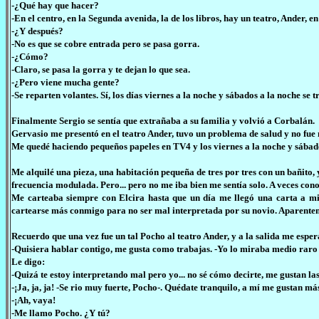
-¿Qué hay que hacer?
-En el centro, en la Segunda avenida, la de los libros, hay un teatro, Ander, en
-¿Y después?
-No es que se cobre entrada pero se pasa gorra.
-¿Cómo?
-Claro, se pasa la gorra y te dejan lo que sea.
-¿Pero viene mucha gente?
-Se reparten volantes. Sí, los días viernes a la noche y sábados a la noche se t
Finalmente Sergio se sentía que extrañaba a su familia y volvió a Corbalán.
Gervasio me presentó en el teatro Ander, tuvo un problema de salud y no fue 
Me quedé haciendo pequeños papeles en TV4 y los viernes a la noche y sábad
Me alquilé una pieza, una habitación pequeña de tres por tres con un bañito
frecuencia modulada. Pero... pero no me iba bien me sentía solo. A veces c
Me carteaba siempre con Elcira hasta que un día me llegó una carta a mi
cartearse más conmigo para no ser mal interpretada por su novio. Aparentem
Recuerdo que una vez fue un tal Pocho al teatro Ander, y a la salida me espe
-Quisiera hablar contigo, me gusta como trabajas. -Yo lo miraba medio raro 
Le digo:
-Quizá te estoy interpretando mal pero yo... no sé cómo decirte, me gustan las
-¡Ja, ja, ja! -Se rio muy fuerte, Pocho-. Quédate tranquilo, a mí me gustan más 
-¡Ah, vaya!
-Me llamo Pocho. ¿Y tú?