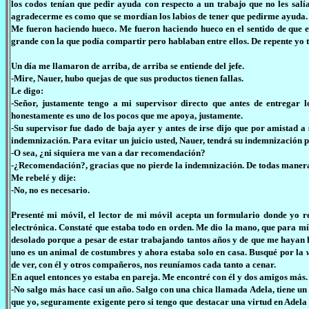
los codos tenían que pedir ayuda con respecto a un trabajo que no les sa
agradecerme es como que se mordían los labios de tener que pedirme ayuda.
Me fueron haciendo hueco. Me fueron haciendo hueco en el sentido de que 
grande con la que podía compartir pero hablaban entre ellos. De repente yo t
Un día me llamaron de arriba, de arriba se entiende del jefe.
-Mire, Nauer, hubo quejas de que sus productos tienen fallas.
Le digo:
-Señor, justamente tengo a mi supervisor directo que antes de entregar l
honestamente es uno de los pocos que me apoya, justamente.
-Su supervisor fue dado de baja ayer y antes de irse dijo que por amistad a
indemnización. Para evitar un juicio usted, Nauer, tendrá su indemnización pe
-O sea, ¿ni siquiera me van a dar recomendación?
-¿Recomendación?, gracias que no pierde la indemnización. De todas maneras
Me rebelé y dije:
-No, no es necesario.
Presenté mi móvil, el lector de mi móvil acepta un formulario donde yo 
electrónica. Constaté que estaba todo en orden. Me dio la mano, que para mí
desolado porque a pesar de estar trabajando tantos años y de que me hayan he
uno es un animal de costumbres y ahora estaba solo en casa. Busqué por la
de ver, con él y otros compañeros, nos reuníamos cada tanto a cenar.
En aquel entonces yo estaba en pareja. Me encontré con él y dos amigos más.
-No salgo más hace casi un año. Salgo con una chica llamada Adela, tiene un 
que yo, seguramente exigente pero si tengo que destacar una virtud en Adela es