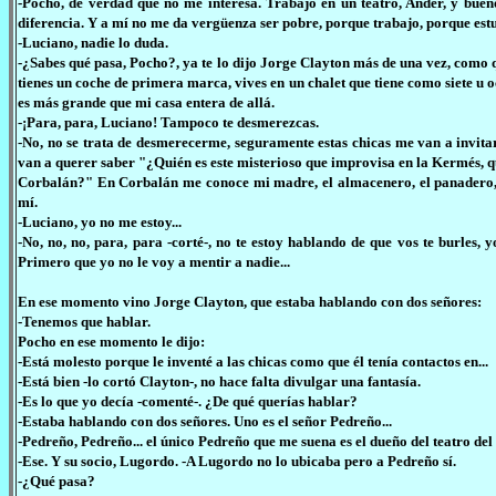
-Pocho, de verdad que no me interesa. Trabajo en un teatro, Ander, y bueno
diferencia. Y a mí no me da vergüenza ser pobre, porque trabajo, porque est
-Luciano, nadie lo duda.
-¿Sabes qué pasa, Pocho?, ya te lo dijo Jorge Clayton más de una vez, como qu
tienes un coche de primera marca, vives en un chalet que tiene como siete u o
es más grande que mi casa entera de allá.
-¡Para, para, Luciano! Tampoco te desmerezcas.
-No, no se trata de desmerecerme, seguramente estas chicas me van a invitar
van a querer saber "¿Quién es este misterioso que improvisa en la Kermés, qu
Corbalán?" En Corbalán me conoce mi madre, el almacenero, el panadero, el
mí.
-Luciano, yo no me estoy...
-No, no, no, para, para -corté-, no te estoy hablando de que vos te burles,
Primero que yo no le voy a mentir a nadie...
En ese momento vino Jorge Clayton, que estaba hablando con dos señores:
-Tenemos que hablar.
Pocho en ese momento le dijo:
-Está molesto porque le inventé a las chicas como que él tenía contactos en...
-Está bien -lo cortó Clayton-, no hace falta divulgar una fantasía.
-Es lo que yo decía -comenté-. ¿De qué querías hablar?
-Estaba hablando con dos señores. Uno es el señor Pedreño...
-Pedreño, Pedreño... el único Pedreño que me suena es el dueño del teatro del 
-Ese. Y su socio, Lugordo. -A Lugordo no lo ubicaba pero a Pedreño sí.
-¿Qué pasa?