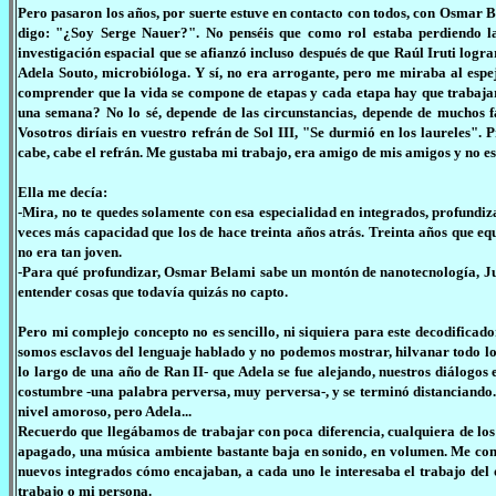
Pero pasaron los años, por suerte estuve en contacto con todos, con Osmar 
digo: "¿Soy Serge Nauer?". No penséis que como rol estaba perdiendo la
investigación espacial que se afianzó incluso después de que Raúl Iruti log
Adela Souto, microbióloga. Y sí, no era arrogante, pero me miraba al espej
comprender que la vida se compone de etapas y cada etapa hay que trabaja
una semana? No lo sé, depende de las circunstancias, depende de muchos fa
Vosotros diríais en vuestro refrán de Sol III, "Se durmió en los laureles"
cabe, cabe el refrán. Me gustaba mi trabajo, era amigo de mis amigos y no es
Ella me decía:
-Mira, no te quedes solamente con esa especialidad en integrados, profundi
veces más capacidad que los de hace treinta años atrás. Treinta años que equ
no era tan joven.
-Para qué profundizar, Osmar Belami sabe un montón de nanotecnología, Ju
entender cosas que todavía quizás no capto.
Pero mi complejo concepto no es sencillo, ni siquiera para este decodificador
somos esclavos del lenguaje hablado y no podemos mostrar, hilvanar todo lo q
lo largo de una año de Ran II- que Adela se fue alejando, nuestros diálogo
costumbre -una palabra perversa, muy perversa-, y se terminó distanciando. 
nivel amoroso, pero Adela...
Recuerdo que llegábamos de trabajar con poca diferencia, cualquiera de los
apagado, una música ambiente bastante baja en sonido, en volumen. Me cont
nuevos integrados cómo encajaban, a cada uno le interesaba el trabajo del ot
trabajo o mi persona.