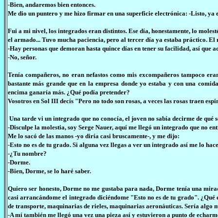
-Bien, andaremos bien entonces.
Me dio un puntero y me hizo firmar en una superficie electrónica: -Listo, ya e
Fui a mi nivel, los integrados eran distintos. Ese día, honestamente, lo mole
el armado... Tuvo mucha paciencia, pero al tercer día ya estaba práctico. El 
-Hay personas que demoran hasta quince días en tener su facilidad, así que ad
-No, señor.
Tenía compañeros, no eran nefastos como mis excompañeros tampoco eran 
bastante más grande que en la empresa donde yo estaba y con una comida 
encima ganaría más. ¿Qué podía pretender?
Vosotros en Sol III decís "Pero no todo son rosas, a veces las rosas traen esp
Una tarde vi un integrado que no conocía, el joven no sabía decirme de qué s
-Disculpe la molestia, soy Serge Nauer, aquí me llegó un integrado que no ent
Me lo sacó de las manos -yo diría casi bruscamente-, y me dijo:
-Esto no es de tu grado. Si alguna vez llegas a ver un integrado así me lo hace
-¿Tu nombre?
-Dorme.
-Bien, Dorme, se lo haré saber.
Quiero ser honesto, Dorme no me gustaba para nada, Dorme tenía una mirad
casi arrancándome el integrado diciéndome "Esto no es de tu grado". ¿Qué 
de transporte, maquinarias de rieles, maquinarias aeronáuticas. Sería algo 
-A mí también me llegó una vez una pieza así y estuvieron a punto de echar