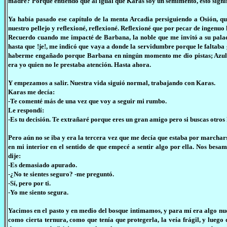
madre? Porque entiendo que al igual que Karas soy un semimento, esto signifi
Ya había pasado ese capítulo de la menta Arcadia persiguiendo a Osión, q
nuestro pellejo y reflexioné, reflexioné. Reflexioné que por pecar de ingenuo 
Recuerdo cuando me impacté de Barbana, la noble que me invitó a su palac
hasta que !je!, me indicó que vaya a donde la servidumbre porque le faltaba 
haberme engañado porque Barbana en ningún momento me dio pistas; Azula,
era yo quien no le prestaba atención. Hasta ahora.
Y empezamos a salir. Nuestra vida siguió normal, trabajando con Karas.
Karas me decía:
-Te comenté más de una vez que voy a seguir mi rumbo.
Le respondí:
-Es tu decisión. Te extrañaré porque eres un gran amigo pero si buscas otros 
Pero aún no se iba y era la tercera vez que me decía que estaba por marchar
en mi interior en el sentido de que empecé a sentir algo por ella. Nos bes
dije:
-Es demasiado apurado.
-¿No te sientes seguro? -me preguntó.
-Sí, pero por ti.
-Yo me siento segura.
Yacimos en el pasto y en medio del bosque intimamos, y para mí era algo nuevo
como cierta ternura, como que tenía que protegerla, la veía frágil, y luego