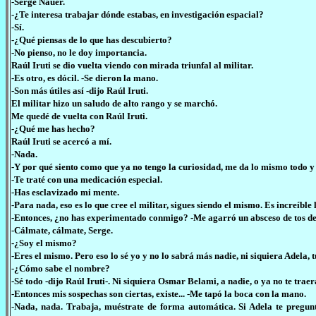
-Serge Nauer.
-¿Te interesa trabajar dónde estabas, en investigación espacial?
-Sí.
-¿Qué piensas de lo que has descubierto?
-No pienso, no le doy importancia.
Raúl Iruti se dio vuelta viendo con mirada triunfal al militar.
-Es otro, es dócil. -Se dieron la mano.
-Son más útiles así -dijo Raúl Iruti.
El militar hizo un saludo de alto rango y se marchó.
Me quedé de vuelta con Raúl Iruti.
-¿Qué me has hecho?
Raúl Iruti se acercó a mí.
-Nada.
-Y por qué siento como que ya no tengo la curiosidad, me da lo mismo todo y
-Te traté con una medicación especial.
-Has esclavizado mi mente.
-Para nada, eso es lo que cree el militar, sigues siendo el mismo. Es increíble 
-Entonces, ¿no has experimentado conmigo? -Me agarró un absceso de tos de
-Cálmate, cálmate, Serge.
-¿Soy el mismo?
-Eres el mismo. Pero eso lo sé yo y no lo sabrá más nadie, ni siquiera Adela, tu
-¿Cómo sabe el nombre?
-Sé todo -dijo Raúl Iruti-. Ni siquiera Osmar Belami, a nadie, o ya no te trae
-Entonces mis sospechas son ciertas, existe... -Me tapó la boca con la mano.
-Nada, nada. Trabaja, muéstrate de forma automática. Si Adela te pregunt