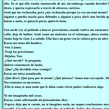
ella. Yo sé que ella estaba enamorada de mí, sin embargo cuando descubrí 
deseo, y quería expresarlo a través de abrazos, caricias.
Sentí que me rechazaba, pero ¿me rechazaba porque yo era un semi mento? ¿
alguien o puedes usarla para defender a alguien o para abrir una herida qu
bueno o malo, es quien lo porta, quien lo tiene.
Una tarde voy al poblado a buscar provisiones, cuando vuelvo me encuentro
calla, deja de hablar. Sentí como un malestar en el estómago, ahora estab
Azula baja la vista. La saludo. Ella hace un gesto con la cabeza pero no abre 
Karas me toma del hombro.
-Ven. Cantas.
-Traje las provisiones.
-Déjalas. Ven.
-¿Qué sucede? -le pregunto.
Quiero comentarte de Azula.
-¡Que! ¿Ha decidido estar contigo?
Karas me mira asombrado.
-¡Qué dices! ¡Qué pasa por tu mente! ¿Qué piensas? -lanza una carcajada-. H
Nos sentamos en un tronco.
-Ella te ama, te ama tanto que le daba como cierto pudor confesarte algo.
Yo me imaginaba mil cosas.
Karas, como adivinando mi pensamiento, dice:
-Espera deja que te cuente, no te imagines nada, no saques conclusiones me
sucedió. Cuando era más pequeña fue al poblado, había dos jóvenes simpá