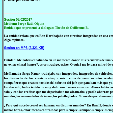
Sesión 08/02/2017
Médium: Jorge Raúl Olguín
Entidad que se presentó a dialogar: Thetán de Guillermo B.
La entidad relata que en Ran II trabajaba con circuitos integrados en una em
Algo espinoso.
Sesión en MP3 (2.321 KB)
Entidad: Me habéis canalizado en un momento donde mis recuerdos de una vid
no existe el mal humor?, os contradigo, existe. O quizá me lo pasa mi rol de e
Me llamaba Serge Nauer, trabajaba con integrados, integrados de vehículos
los dieciocho de los vuestros años, a mis treinta de vuestros años ver
compañeros que eran conocidos del sobrino del jefe que ganaban más que yo
Estaba solo, había tenido un muy doloroso fracaso amoroso. Ahora había co
solo y con los créditos que me depositaban me alcanzaba y podía ahorrar, p
mundo-, los acomodados de turno, los privilegiados. No me despertaban envi
¿Pero qué sucede con el ser humano en distintos mundos? En Ran II, donde yo
menos horas, estar menos controlados pero siempre, siempre, siempre, siempr