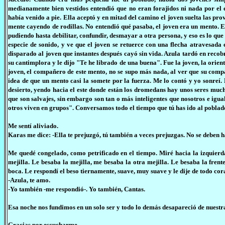
medianamente bien vestidos entendió que no eran forajidos ni nada por el e
había venido a pie. Ella aceptó y en mitad del camino el joven suelta las pro
mente cayendo de rodillas. No entendió qué pasaba, el joven era un mento. E
pudiendo hasta debilitar, confundir, desmayar a otra persona, y eso es lo que
especie de sonido, y ve que el joven se retuerce con una flecha atravesada 
disparado al joven que instantes después cayó sin vida. Azula tardó en recobr
su cantimplora y le dijo "Te he librado de una buena". Fue la joven, la orien
joven, el compañero de este mento, no se supo más nada, al ver que su com
idea de que un mento casi la somete por la fuerza. Me lo contó y yo sonreí.
desierto, yendo hacia el este donde están los dromedans hay unos seres much
que son salvajes, sin embargo son tan o más inteligentes que nosotros e igua
otros viven en grupos". Conversamos todo el tiempo que tú has ido al poblad
Me sentí aliviado.
Karas me dice: -Ella te prejuzgó, tú también a veces prejuzgas. No se deben ha
Me quedé congelado, como petrificado en el tiempo. Miré hacia la izquier
mejilla. Le besaba la mejilla, me besaba la otra mejilla. Le besaba la frent
boca. Le respondí el beso tiernamente, suave, muy suave y le dije de todo cor
-Azula, te amo.
-Yo también -me respondió-. Yo también, Cantas.
Esa noche nos fundimos en un solo ser y todo lo demás desapareció de nuestr
Gracias por escucharme.