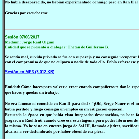
No había desaparecido, no habían experimentado conmigo pero en Ran II el p
Gracias por escucharme.
Sesión 07/06/2017
Médium: Jorge Raúl Olguín
Entidad que se presentó a dialogar: Thetán de Guillermo B.
Se sentía mal, su vida privada se fue con su pareja y no conseguía recuperar 
con el compromiso de que no culpara a nadie de todo ello. Debía esforzarse y 
Sesión en MP3 (3.012 KB)
Entidad: Cómo haces para volver a creer cuando compañeros te dan la espalda
que haces y quedas sin trabajo.
No era famoso ni conocido en Ran II para decir "¡Oh!, Serge Nauer es el m
había perdido y luego conseguí un empleo en investigación espacial.
Recuerdo la época en que había visto integrados desconocidos, no hace f
juzgaron a Raúl Iruti cuando creó esa estratagema para poder librarnos de
lo mismo. Yo he visto en vuestro juego de Sol III, llamado ajedrez, sacrific
alcanza a ver deslumbrado por haber obtenido esa pieza.