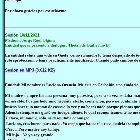
Por ahora gracias por escucharme.
Sesión 10/11/2021
Médium: Jorge Raúl Olguín
Entidad que se presentó a dialogar: Thetán de Guillermo B.
La entidad relata una vida en Gaela, cómo su madre lo tenía despojado de to
sobreprotección lo tenía prácticamente inutilizado. Cuando pudo cambió de 
Sesión en MP3 (3.612 KB)
Entidad: Mi nombre es Luciano Orzuela. Me crié en Corbalán, una ciudad a cu
Mi madre siempre fue una persona muy posesiva, pero a su vez se daba ma
vulnerable. Porque todo niño necesita afecto, contención, pero no confundir
buscas hacer un montón de cosas a la vez y no haces nada porque piensas que ta
Además siempre me gustó ser independiente, lo cual económicamente no me d
Y claro, mi madre, sola, se desquitaba conmigo:
-Luciano, eres bueno para nada. Yo tengo que bancar la casa, podría tranquilam
-Pero... Pero madre, soy tu hijo.
-Mi hijo... Yo ya soy grande.