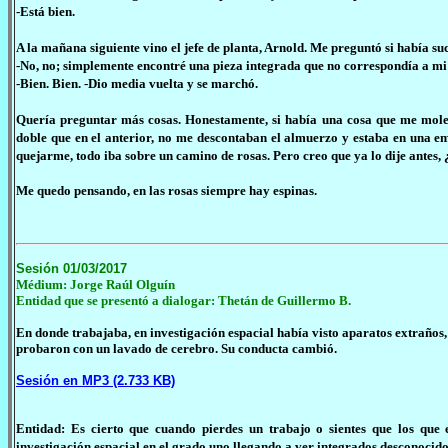
-Está bien.
A la mañana siguiente vino el jefe de planta, Arnold. Me preguntó si había su
-No, no; simplemente encontré una pieza integrada que no correspondía a mi 
-Bien. Bien. -Dio media vuelta y se marchó.
Quería preguntar más cosas. Honestamente, si había una cosa que me molest
doble que en el anterior, no me descontaban el almuerzo y estaba en una em
quejarme, todo iba sobre un camino de rosas. Pero creo que ya lo dije antes, 
Me quedo pensando, en las rosas siempre hay espinas.
Sesión 01/03/2017
Médium: Jorge Raúl Olguín
Entidad que se presentó a dialogar: Thetán de Guillermo B.
En donde trabajaba, en investigación espacial había visto aparatos extraños,
probaron con un lavado de cerebro. Su conducta cambió.
Sesión en MP3 (2.733 KB)
Entidad: Es cierto que cuando pierdes un trabajo o sientes que los que
investigación espacial en el grado uno llegando a ver integrados desconocido