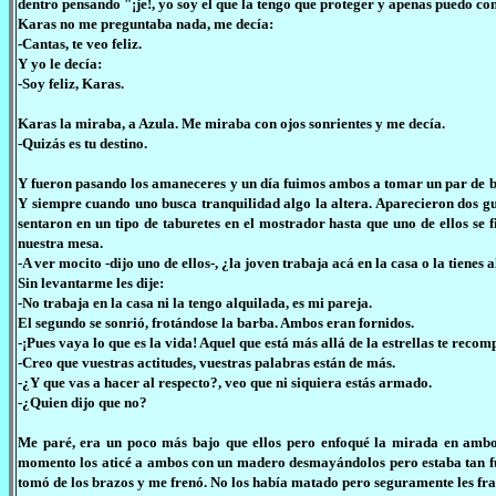
dentro pensando "¡je!, yo soy el que la tengo que proteger y apenas puedo 
Karas no me preguntaba nada, me decía:
-Cantas, te veo feliz.
Y yo le decía:
-Soy feliz, Karas.
Karas la miraba, a Azula. Me miraba con ojos sonrientes y me decía.
-Quizás es tu destino.
Y fueron pasando los amaneceres y un día fuimos ambos a tomar un par de be
Y siempre cuando uno busca tranquilidad algo la altera. Aparecieron dos g
sentaron en un tipo de taburetes en el mostrador hasta que uno de ellos se f
nuestra mesa.
-A ver mocito -dijo uno de ellos-, ¿la joven trabaja acá en la casa o la tienes 
Sin levantarme les dije:
-No trabaja en la casa ni la tengo alquilada, es mi pareja.
El segundo se sonrió, frotándose la barba. Ambos eran fornidos.
-¡Pues vaya lo que es la vida! Aquel que está más allá de la estrellas te rec
-Creo que vuestras actitudes, vuestras palabras están de más.
-¿Y que vas a hacer al respecto?, veo que ni siquiera estás armado.
-¿Quien dijo que no?
Me paré, era un poco más bajo que ellos pero enfoqué la mirada en ambos.
momento los aticé a ambos con un madero desmayándolos pero estaba tan fue
tomó de los brazos y me frenó. No los había matado pero seguramente les fract