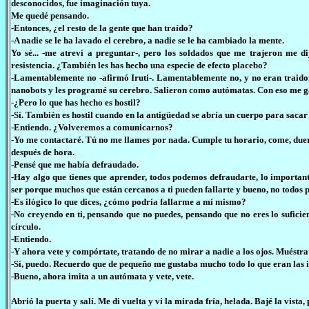
desconocidos, fue imaginación tuya.
Me quedé pensando.
-Entonces, ¿el resto de la gente que han traído?
-A nadie se le ha lavado el cerebro, a nadie se le ha cambiado la mente.
Yo sé... -me atreví a preguntar-, pero los soldados que me trajeron me d
resistencia. ¿También les has hecho una especie de efecto placebo?
-Lamentablemente no -afirmó Iruti-. Lamentablemente no, y no eran traidor
nanobots y les programé su cerebro. Salieron como autómatas. Con eso me gan
-¿Pero lo que has hecho es hostil?
-Sí. También es hostil cuando en la antigüedad se abría un cuerpo para saca
-Entiendo. ¿Volveremos a comunicarnos?
-Yo me contactaré. Tú no me llames por nada. Cumple tu horario, come, duerm
después de hora.
-Pensé que me había defraudado.
-Hay algo que tienes que aprender, todos podemos defraudarte, lo importante
ser porque muchos que están cercanos a ti pueden fallarte y bueno, no todos pi
-Es ilógico lo que dices, ¿cómo podría fallarme a mí mismo?
-No creyendo en ti, pensando que no puedes, pensando que no eres lo sufic
círculo.
-Entiendo.
-Y ahora vete y compórtate, tratando de no mirar a nadie a los ojos. Muéstr
-Sí, puedo. Recuerdo que de pequeño me gustaba mucho todo lo que eran las i
-Bueno, ahora imita a un autómata y vete, vete.
Abrió la puerta y salí. Me di vuelta y vi la mirada fría, helada. Bajé la vista,