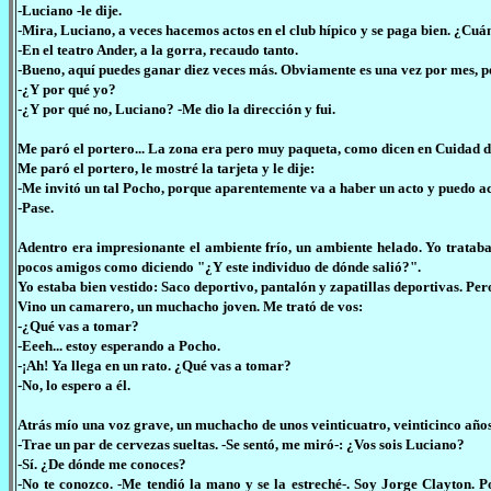
-Luciano -le dije.
-Mira, Luciano, a veces hacemos actos en el club hípico y se paga bien. ¿Cuá
-En el teatro Ander, a la gorra, recaudo tanto.
-Bueno, aquí puedes ganar diez veces más. Obviamente es una vez por mes, pe
-¿Y por qué yo?
-¿Y por qué no, Luciano? -Me dio la dirección y fui.
Me paró el portero... La zona era pero muy paqueta, como dicen en Cuidad d
Me paró el portero, le mostré la tarjeta y le dije:
-Me invitó un tal Pocho, porque aparentemente va a haber un acto y puedo act
-Pase.
Adentro era impresionante el ambiente frío, un ambiente helado. Yo trata
pocos amigos como diciendo "¿Y este individuo de dónde salió?".
Yo estaba bien vestido: Saco deportivo, pantalón y zapatillas deportivas. P
Vino un camarero, un muchacho joven. Me trató de vos:
-¿Qué vas a tomar?
-Eeeh... estoy esperando a Pocho.
-¡Ah! Ya llega en un rato. ¿Qué vas a tomar?
-No, lo espero a él.
Atrás mío una voz grave, un muchacho de unos veinticuatro, veinticinco año
-Trae un par de cervezas sueltas. -Se sentó, me miró-: ¿Vos sois Luciano?
-Sí. ¿De dónde me conoces?
-No te conozco. -Me tendió la mano y se la estreché-. Soy Jorge Clayton. P