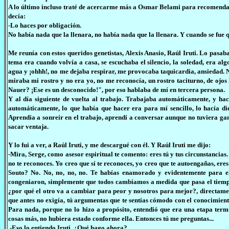
A lo último incluso traté de acercarme más a Osmar Belami para recomenda
decía:
-Lo haces por obligación.
No había nada que la llenara, no había nada que la llenara. Y cuando se fue q
Me reunía con estos queridos genetistas, Alexis Anasio, Raúl Iruti. Lo pasa
tema era cuando volvía a casa, se escuchaba el silencio, la soledad, era
agua y ¡ohhh!, no me dejaba respirar, me provocaba taquicardia, ansiedad. No,
miraba mi rostro y no era yo, no me reconocía, un rostro taciturno, de ojos
Nauer? ¡Ese es un desconocido!", por eso hablaba de mí en tercera persona.
Y al día siguiente de vuelta al trabajo. Trabajaba automáticamente, y hací
automáticamente, lo que había que hacer era para mí sencillo, lo hacía di
Aprendía a sonreír en el trabajo, aprendí a conversar aunque no tuviera gan
sacar ventaja.
Y lo fui a ver, a Raúl Iruti, y me descargué con él. Y Raúl Iruti me dijo:
-Mira, Serge, como asesor espiritual te comento: eres tú y tus circunstancias.
no te reconoces. Yo creo que sí te reconoces, yo creo que te autoengañas, er
Souto? No. No, no, no, no. Te habías enamorado y evidentemente para el
congeniaron, simplemente que todos cambiamos a medida que pasa el tiemp
¿por qué el otro va a cambiar para peor y nosotros para mejor?, directame
que antes no exigía, tú argumentas que te sentías cómodo con el conocimien
Para nada, porque no lo hizo a propósito, entendió que era una etapa term
cosas más, no hubiera estado conforme ella. Entonces tú me preguntas...
-Eso lo entiendo Iruti. ¿Qué hago ahora?