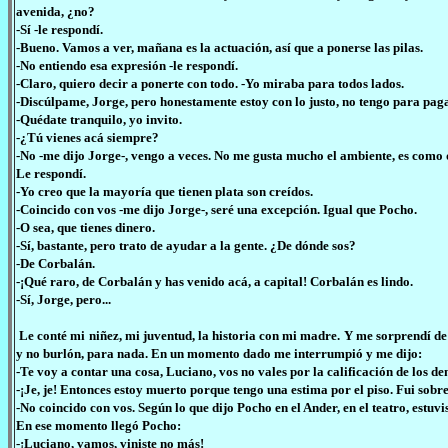
avenida, ¿no?
-Sí -le respondí.
-Bueno. Vamos a ver, mañana es la actuación, así que a ponerse las pilas.
-No entiendo esa expresión -le respondí.
-Claro, quiero decir a ponerte con todo. -Yo miraba para todos lados.
-Discúlpame, Jorge, pero honestamente estoy con lo justo, no tengo para paga
-Quédate tranquilo, yo invito.
-¿Tú vienes acá siempre?
-No -me dijo Jorge-, vengo a veces. No me gusta mucho el ambiente, es como 
Le respondí.
-Yo creo que la mayoría que tienen plata son creídos.
-Coincido con vos -me dijo Jorge-, seré una excepción. Igual que Pocho.
-O sea, que tienes dinero.
-Sí, bastante, pero trato de ayudar a la gente. ¿De dónde sos?
-De Corbalán.
-¡Qué raro, de Corbalán y has venido acá, a capital! Corbalán es lindo.
-Sí, Jorge, pero...
Le conté mi niñez, mi juventud, la historia con mi madre. Y me sorprendí de
y no burlón, para nada. En un momento dado me interrumpió y me dijo:
-Te voy a contar una cosa, Luciano, vos no vales por la calificación de los de
-¡Je, je! Entonces estoy muerto porque tengo una estima por el piso. Fui sobre
-No coincido con vos. Según lo que dijo Pocho en el Ander, en el teatro, estuvis
En ese momento llegó Pocho:
-¡Luciano, vamos, viniste no más!