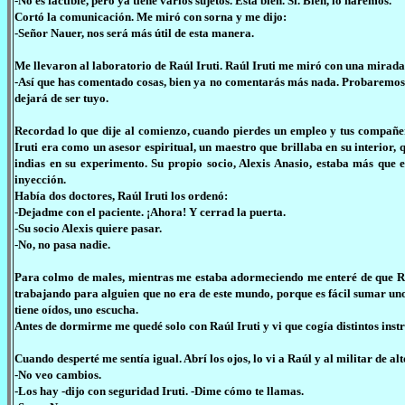
-No es factible, pero ya tiene varios sujetos. Está bien. Sí. Bien, lo haremos.
Cortó la comunicación. Me miró con sorna y me dijo:
-Señor Nauer, nos será más útil de esta manera.
Me llevaron al laboratorio de Raúl Iruti. Raúl Iruti me miró con una mirada 
-Así que has comentado cosas, bien ya no comentarás más nada. Probaremos c
dejará de ser tuyo.
Recordad lo que dije al comienzo, cuando pierdes un empleo y tus compañer
Iruti era como un asesor espiritual, un maestro que brillaba en su interior
indias en su experimento. Su propio socio, Alexis Anasio, estaba más que
inyección.
Había dos doctores, Raúl Iruti los ordenó:
-Dejadme con el paciente. ¡Ahora! Y cerrad la puerta.
-Su socio Alexis quiere pasar.
-No, no pasa nadie.
Para colmo de males, mientras me estaba adormeciendo me enteré de que Raú
trabajando para alguien que no era de este mundo, porque es fácil sumar un
tiene oídos, uno escucha.
Antes de dormirme me quedé solo con Raúl Iruti y vi que cogía distintos inst
Cuando desperté me sentía igual. Abrí los ojos, lo vi a Raúl y al militar de al
-No veo cambios.
-Los hay -dijo con seguridad Iruti. -Dime cómo te llamas.