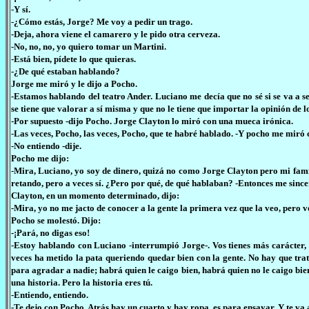
-Y sí.
-¿Cómo estás, Jorge? Me voy a pedir un trago.
-Deja, ahora viene el camarero y le pido otra cerveza.
-No, no, no, yo quiero tomar un Martini.
-Está bien, pídete lo que quieras.
-¿De qué estaban hablando?
Jorge me miró y le dijo a Pocho.
-Estamos hablando del teatro Ander. Luciano me decía que no sé si se va a se
se tiene que valorar a sí misma y que no le tiene que importar la opinión de 
-Por supuesto -dijo Pocho. Jorge Clayton lo miró con una mueca irónica.
-Las veces, Pocho, las veces, Pocho, que te habré hablado. -Y pocho me miró 
-No entiendo -dije.
Pocho me dijo:
-Mira, Luciano, yo soy de dinero, quizá no como Jorge Clayton pero mi famil
retando, pero a veces sí. ¿Pero por qué, de qué hablaban? -Entonces me sinc
Clayton, en un momento determinado, dijo:
-Mira, yo no me jacto de conocer a la gente la primera vez que la veo, pero 
Pocho se molestó. Dijo:
-¡Pará, no digas eso!
-Estoy hablando con Luciano -interrumpió Jorge-. Vos tienes más carácter, 
veces ha metido la pata queriendo quedar bien con la gente. No hay que tr
para agradar a nadie; habrá quien le caigo bien, habrá quien no le caigo bien
una historia. Pero la historia eres tú.
-Entiendo, entiendo.
-Te dejo con Pocho. Atrás hay un cuarto y hay ropa, es para ensayar. Y te va a