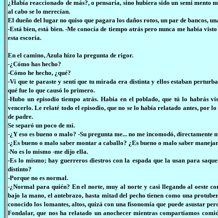
¿Había reaccionado de más?, o pensaría, sino hubiera sido un semi mento me 
al cabo se lo merecían.
El dueño del lugar no quiso que pagara los daños rotos, un par de bancos, un
-Está bien, está bien. -Me conocía de tiempo atrás pero nunca me había visto
esta escoria.
En el camino, Azula hizo la pregunta de rigor.
-¿Cómo has hecho?
-Cómo he hecho, ¿qué?
-Vi que te paraste y sentí que tu mirada era distinta y ellos estaban pertu
qué fue lo que causó lo primero.
-Hubo un episodio tiempo atrás. Había en el poblado, que tú lo habrás v
vencerlo. Le relaté todo el episodio, que no se lo había relatado antes, por 
de padre.
Se separó un poco de mí.
-¿Y eso es bueno o malo? -Su pregunta me... no me incomodó, directamente 
-¿Es bueno o malo saber montar a caballo? ¿Es bueno o malo saber manejar
-No es lo mismo -me dijo ella.
-Es lo mismo; hay guerreros diestros con la espada que la usan para saque
distinto?
-Porque no es normal.
-¿Normal para quién? En el norte, muy al norte y casi llegando al oeste c
bajo la mano, el antebrazo, hasta mitad del pecho tienen como una protubera
conocido los lomantes, altos, quizá con una fisonomía que puede asustar per
Fondalar, que nos ha relatado un anochecer mientras compartíamos comida 