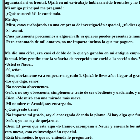
aguantarla si es frontal. Ojalá en mi ex-trabajo hubieran sido frontales y no f
Mi amigo principal me preguntó:
-¿Qué te sucedió? -le conté todo.
Me dijo:
-Mira, estoy trabajando en una empresa de investigación espacial, ¿tú dices 
-Sí -asentí.
-Pues justamente precisamos a alguien allí, si quieres puedes presentarte mañ
-Pero encantado de mil amores, no me importa incluso lo que me paguen.
Me dio una cifra, era casi el doble de lo que yo ganaba en mi antigua empr
formal. Muy gentilmente la señorita de recepción me envió a la sección dos.
-Usted es Nauer.
-Sí, señor.
-Bien, obviamente va a empezar en grado 1. Quizá le lleve años llegar al grad
-Lo que diga, señor.
-No necesito obsecuentes.
-Señor, no soy obsecuente, simplemente trato de ser obediente y ordenado, y n
-Bien. -Me miró con una mirada más suave.
-Mi nombre es Arnold, soy encargado.
-¿Qué grado tiene?
-No importa mi grado, soy el encargado de toda la planta. Si hay algo que fun
-Señor, yo no soy de quejarme.
-Bien. El joven que está aquí -lo llamó-, acompaña a Nauer y enséñale los i
esto nuevo, esto es investigación espacial.
-Está bien señor, lo que no entienda lo preguntaré.