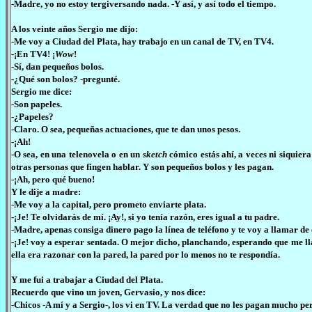
-Madre, yo no estoy tergiversando nada. -Y así, y así todo el tiempo.
A los veinte años Sergio me dijo:
-Me voy a Ciudad del Plata, hay trabajo en un canal de TV, en TV4.
-¡En TV4! ¡
Wow
!
-Sí, dan pequeños bolos.
-¿Qué son bolos? -pregunté.
Sergio me dice:
-Son papeles.
-¿Papeles?
-Claro. O sea, pequeñas actuaciones, que te dan unos pesos.
-¡Ah!
-O sea, en una telenovela o en un
sketch
cómico estás ahí, a veces ni siquiera
otras personas que fingen hablar. Y son pequeños bolos y les pagan.
-¡Ah, pero qué bueno!
Y le dije a madre:
-Me voy a la capital, pero prometo enviarte plata.
-¡Je! Te olvidarás de mí. ¡Ay!, si yo tenía razón, eres igual a tu padre.
-Madre, apenas consiga dinero pago la línea de teléfono y te voy a llamar de 
-¡Je! voy a esperar sentada. O mejor dicho, planchando, esperando que me ll
ella era razonar con la pared, la pared por lo menos no te respondía.
Y me fui a trabajar a Ciudad del Plata.
Recuerdo que vino un joven, Gervasio, y nos dice:
-Chicos -A mí y a Sergio-, los vi en TV. La verdad que no les pagan mucho pe