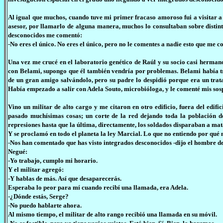
Al igual que muchos, cuando tuve mi primer fracaso amoroso fui a visitar a un
asesor, por llamarlo de alguna manera, muchos lo consultaban sobre distinto
desconocidos me comentó:
-No eres el único. No eres el único, pero no le comentes a nadie esto que me c
Una vez me crucé en el laboratorio genético de Raúl y su socio casi herm
con Belami, supongo que él también vendría por problemas. Belami había tr
de un gran amigo salvándolo, pero su padre lo despidió porque era un tra
Había empezado a salir con Adela Souto, microbióloga, y le comenté mis sospe
Vino un militar de alto cargo y me citaron en otro edificio, fuera del edifi
pasado muchísimas cosas; un corte de la red dejando toda la población de
represiones hasta que la última, directamente, los soldados disparaban a mat
Y se proclamó en todo el planeta la ley Marcial. Lo que no entiendo por qué 
-Nos han comentado que has visto integrados desconocidos -dijo el hombre de 
Negué:
-Yo trabajo, cumplo mi horario.
Y el militar agregó:
-Y hablas de más. Así que desaparecerás.
Esperaba lo peor para mí cuando recibí una llamada, era Adela.
-¿Dónde estás, Serge?
-No puedo hablarte ahora.
Al mismo tiempo, el militar de alto rango recibió una llamada en su móvil.