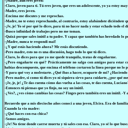
-¡Madre, aún eres joven!
-Claro, joven para ti. Tú eres joven, que eres un adolescente, yo ya estoy may
-Madre, eres joven.
-Encima me discutes y me reprochas.
-Madre, no te estoy reprochando, al contrario, estoy alabándote diciéndote q
-¡Je, je! Yo sé por qué lo dices, para tú no hacer nada y estar echado todo el d
-Busco infinidad de trabajos pero no me toman.
-Quizá porque sales inútil a tu padre. Y capaz que también has heredado lo p
-¡Madre, nunca te respondí mal!
-¿Y qué estás haciendo ahora? Me estás discutiendo.
-Pero madre, esto no es una discusión, hago todo lo que tú dices.
-Claro, lo dices para que yo me quede tranquila, tratas de engañarme.
-¿Pero engañarte en qué? Prácticamente no salgo con amigos para estar cont
habías descompuesto, que encima el teléfono cortaron la línea porque no lo p
-Y para qué voy a molestarte. ¿Qué ibas a hacer, ocuparte de mí? ¿Haciendo q
-Pero madre, si como tú dices yo ni siquiera sirvo para cuidarte, ¿por qué m
-¡Je, je, je! ¿Te das cuenta cómo das vuelta a las cosas, te das cuenta, Lucian
-Entonces tú piensas que yo finjo, no soy un inútil.
-¿Ves?, ¿ves cómo cambias las cosas? Finges pero también eres un inútil. -Y 
Recuerdo que a mis dieciocho años conocí a una joven, Elcira. Era de familia
Cuando la vio madre:
-¿Qué haces con esa chica?
-Somos amigos.
-¡Je! No tiene donde caerse muerta y tú sales con esa. Claro, yo sé lo que busc