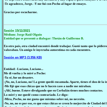
-Te agradezco, Jorge. -Y me fui con Pocho al lugar de ensayo.
Gracias por escucharme.
Sesión 15/11/2021
Médium: Jorge Raúl Olguín
Entidad que se presentó a dialogar: Thetán de Guillermo B.
En otro país, otra ciudad encontró donde trabajar. Gustó tanto que lo pidier
valoraban. Un amigo le inyectaba autoestima en cada encuentro.
Sesión en MP3 (3.956 KB)
Entidad: -Luciano, Luciano...
Me di vuelta y lo miré a Pocho:
-Ya sé, fue un desastre.
-¡No, no, Luciano, no! La gente quedó encantada. Aparte, tienes el don de la 
-Me fijé que esas chicas que no le hacen caso a nadie me miraban.
-¡Ah!, bueno. Estuve divulgando que en Corbalán tienes muchos contactos.
Lo miré y me quedé como contrariado. Le digo:
-Mira, Pocho, no me gusta que mientas sobre mí, no necesito.
-No, no, no es por eso, es que estas chicas se creen lo mejorcito de Ciudad del 