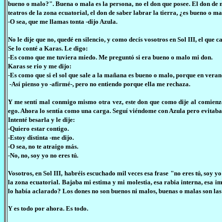
bueno o malo?". Buena o mala es la persona, no el don que posee. El don de 
teatros de la zona ecuatorial, el don de saber labrar la tierra, ¿es bueno o 
-O sea, que me llamas tonta -dijo Azula.
No le dije que no, quedé en silencio, y como decís vosotros en Sol III, el qu
Se lo conté a Karas. Le digo:
-Es como que me tuviera miedo. Me preguntó si era bueno o malo mi don.
Karas se rio y me dijo:
-Es como que si el sol que sale a la mañana es bueno o malo, porque en veran
-Así pienso yo -afirmé-, pero no entiendo porque ella me rechaza.
Y me sentí mal conmigo mismo otra vez, este don que como dije al comienzo
ego. Ahora lo sentía como una carga. Seguí viéndome con Azula pero evitaba i
Intenté besarla y le dije:
-Quiero estar contigo.
-Estoy distinta -me dijo.
-O sea, no te atraigo más.
-No, no, soy yo no eres tú.
Vosotros, en Sol III, habréis escuchado mil veces esa frase "no eres tú, soy 
la zona ecuatorial. Bajaba mi estima y mi molestia, esa rabia interna, esa im
lo había aclarado? Los dones no son buenos ni malos, buenas o malas son las
Y es todo por ahora. Es todo.