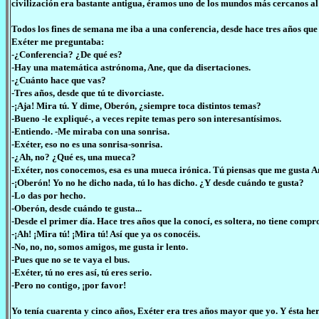
civilización era bastante antigua, éramos uno de los mundos más cercanos al 
Todos los fines de semana me iba a una conferencia, desde hace tres años que 
Exéter me preguntaba:
-¿Conferencia? ¿De qué es?
-Hay una matemática astrónoma, Ane, que da disertaciones.
-¿Cuánto hace que vas?
-Tres años, desde que tú te divorciaste.
-¡Aja! Mira tú. Y dime, Oberón, ¿siempre toca distintos temas?
-Bueno -le expliqué-, a veces repite temas pero son interesantísimos.
-Entiendo. -Me miraba con una sonrisa.
-Exéter, eso no es una sonrisa-sonrisa.
-¿Ah, no? ¿Qué es, una mueca?
-Exéter, nos conocemos, esa es una mueca irónica. Tú piensas que me gusta A
-¡Oberón! Yo no he dicho nada, tú lo has dicho. ¿Y desde cuándo te gusta?
-Lo das por hecho.
-Oberón, desde cuándo te gusta...
-Desde el primer día. Hace tres años que la conocí, es soltera, no tiene comp
-¡Ah! ¡Mira tú! ¡Mira tú! Así que ya os conocéis.
-No, no, no, somos amigos, me gusta ir lento.
-Pues que no se te vaya el bus.
-Exéter, tú no eres así, tú eres serio.
-Pero no contigo, ¡por favor!
Yo tenía cuarenta y cinco años, Exéter era tres años mayor que yo. Y ésta he