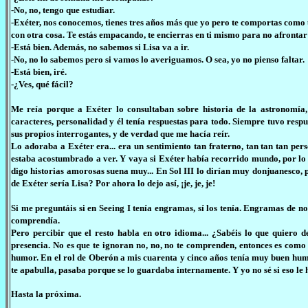
-No, no, tengo que estudiar.
-Exéter, nos conocemos, tienes tres años más que yo pero te comportas como u
con otra cosa. Te estás empacando, te encierras en ti mismo para no afrontar 
-Está bien. Además, no sabemos si Lisa va a ir.
-No, no lo sabemos pero si vamos lo averiguamos. O sea, yo no pienso faltar.
-Está bien, iré.
-¿Ves, qué fácil?
Me reía porque a Exéter lo consultaban sobre historia de la astronomía
caracteres, personalidad y él tenía respuestas para todo. Siempre tuvo resp
sus propios interrogantes, y de verdad que me hacía reír.
Lo adoraba a Exéter era... era un sentimiento tan fraterno, tan tan tan pe
estaba acostumbrado a ver. Y vaya si Exéter había recorrido mundo, por lo m
digo historias amorosas suena muy... En Sol III lo dirían muy donjuanesco, p
de Exéter sería Lisa? Por ahora lo dejo así, ¡je, je, je!
Si me preguntáis si en Seeing I tenía engramas, sí los tenía. Engramas d
comprendía.
Pero percibir que el resto habla en otro idioma... ¿Sabéis lo que quiero 
presencia. No es que te ignoran no, no, no te comprenden, entonces es como 
humor. En el rol de Oberón a mis cuarenta y cinco años tenía muy buen humo
te apabulla, pasaba porque se lo guardaba internamente. Y yo no sé si eso le h
Hasta la próxima.