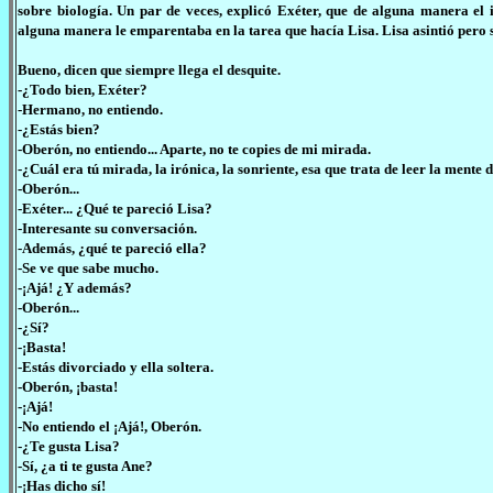
sobre biología. Un par de veces, explicó Exéter, que de alguna manera el
alguna manera le emparentaba en la tarea que hacía Lisa. Lisa asintió pero 
Bueno, dicen que siempre llega el desquite.
-¿Todo bien, Exéter?
-Hermano, no entiendo.
-¿Estás bien?
-Oberón, no entiendo... Aparte, no te copies de mi mirada.
-¿Cuál era tú mirada, la irónica, la sonriente, esa que trata de leer la mente 
-Oberón...
-Exéter... ¿Qué te pareció Lisa?
-Interesante su conversación.
-Además, ¿qué te pareció ella?
-Se ve que sabe mucho.
-¡Ajá! ¿Y además?
-Oberón...
-¿Sí?
-¡Basta!
-Estás divorciado y ella soltera.
-Oberón, ¡basta!
-¡Ajá!
-No entiendo el ¡Ajá!, Oberón.
-¿Te gusta Lisa?
-Sí, ¿a ti te gusta Ane?
-¡Has dicho sí!