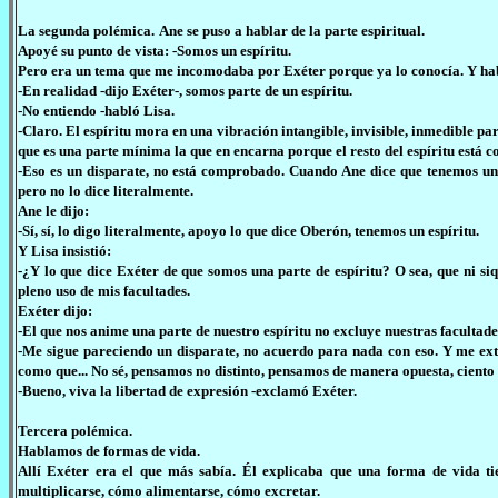
La segunda polémica.
Ane se puso a hablar de la parte espiritual.
Apoyé su punto de vista: -Somos un espíritu.
Pero era un tema que me incomodaba por Exéter porque ya lo conocía. Y ha
-En realidad -dijo Exéter-, somos parte de un espíritu.
-No entiendo -habló Lisa.
-Claro. El espíritu mora en una vibración intangible, invisible, inmedible 
que es una parte mínima la que en encarna porque el resto del espíritu está
-Eso es un disparate, no está comprobado. Cuando Ane dice que tenemos un e
pero no lo dice literalmente.
Ane le dijo:
-Sí, sí, lo digo literalmente, apoyo lo que dice Oberón, tenemos un espíritu.
Y Lisa insistió:
-¿Y lo que dice Exéter de que somos una parte de espíritu? O sea, que ni si
pleno uso de mis facultades.
Exéter dijo:
-El que nos anime una parte de nuestro espíritu no excluye nuestras faculta
-Me sigue pareciendo un disparate, no acuerdo para nada con eso. Y me ext
como que... No sé, pensamos no distinto, pensamos de manera opuesta, ciento
-Bueno, viva la libertad de expresión -exclamó Exéter.
Tercera polémica.
Hablamos de formas de vida.
Allí Exéter era el que más sabía. Él explicaba que una forma de vida 
multiplicarse, cómo alimentarse, cómo excretar.