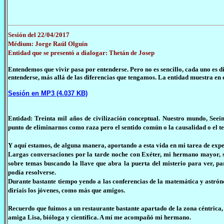
Sesión del 22/04/2017
Médium: Jorge Raúl Olguín
Entidad que se presentó a dialogar: Thetán de Josep
Entendemos que vivir pasa por entenderse. Pero no es sencillo, cada uno es di
entenderse, más allá de las diferencias que tengamos. La entidad muestra en 
Sesión en MP3 (4.037 KB)
Entidad: Treinta mil años de civilización conceptual. Nuestro mundo, Seeing
punto de eliminarnos como raza pero el sentido común o la causalidad o el t
Y aquí estamos, de alguna manera, aportando a esta vida en mi tarea de exper
Largas conversaciones por la tarde noche con Exéter, mi hermano mayor, s
sobre temas buscando la llave que abra la puerta del misterio para ver, p
podía resolverse.
Durante bastante tiempo yendo a las conferencias de la matemática y astró
diríais los jóvenes, como más que amigos.
Recuerdo que fuimos a un restaurante bastante apartado de la zona céntrica
amiga Lisa, bióloga y científica. A mí me acompañó mi hermano.