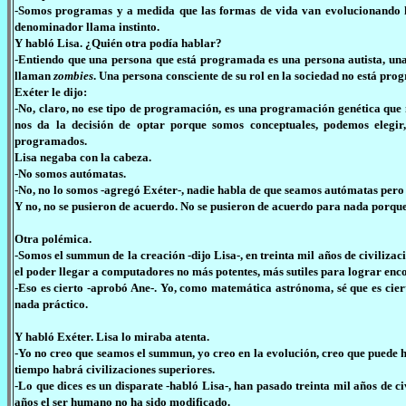
-Somos programas y a medida que las formas de vida van evolucionando ha
denominador llama instinto.
Y habló Lisa. ¿Quién otra podía hablar?
-Entiendo que una persona que está programada es una persona autista, una 
llaman
zombies
. Una persona consciente de su rol en la sociedad no está pr
Exéter le dijo:
-No, claro, no ese tipo de programación, es una programación genética que 
nos da la decisión de optar porque somos conceptuales, podemos eleg
programados.
Lisa negaba con la cabeza.
-No somos autómatas.
-No, no lo somos -agregó Exéter-, nadie habla de que seamos autómatas per
Y no, no se pusieron de acuerdo. No se pusieron de acuerdo para nada porqu
Otra polémica.
-Somos el summun de la creación -dijo Lisa-, en treinta mil años de civiliza
el poder llegar a computadores no más potentes, más sutiles para lograr enc
-Eso es cierto -aprobó Ane-. Yo, como matemática astrónoma, sé que es cierto
nada práctico.
Y habló Exéter. Lisa lo miraba atenta.
-Yo no creo que seamos el summun, yo creo en la evolución, creo que puede h
tiempo habrá civilizaciones superiores.
-Lo que dices es un disparate -habló Lisa-, han pasado treinta mil años de ci
años el ser humano no ha sido modificado.