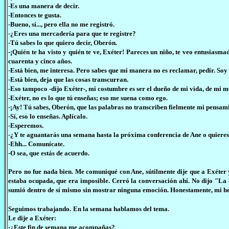
-Es una manera de decir.
-Entonces te gusta.
-Bueno, sí..., pero ella no me registró.
-¿Eres una mercadería para que te registre?
-Tú sabes lo que quiero decir, Oberón.
-¡Quién te ha visto y quién te ve, Exéter! Pareces un niño, te veo entusiasma
cuarenta y cinco años.
-Está bien, me interesa. Pero sabes que mi manera no es reclamar, pedir. Soy
-Está bien, deja que las cosas transcurran.
-Eso tampoco -dijo Exéter-, mi costumbre es ser el dueño de mi vida, de mi m
-Exéter, no es lo que tú enseñas; eso me suena como ego.
-¡Ay! Tú sabes, Oberón, que las palabras no transcriben fielmente mi pensam
-Sí, eso lo enseñas. Aplícalo.
-Esperemos.
-¿Y te aguantarás una semana hasta la próxima conferencia de Ane o quieres 
-Ehh... Comunícate.
-O sea, que estás de acuerdo.
Pero no fue nada bien. Me comuniqué con Ane, sútilmente dije que a Exéter
estaba ocupada, que era imposible. Cerró la conversación ahí. No dijo "La
sumió dentro de sí mismo sin mostrar ninguna emoción. Honestamente, mi h
Seguimos trabajando.
En la semana hablamos del tema.
Le dije a Exéter:
-¿Este fin de semana me acompañas?