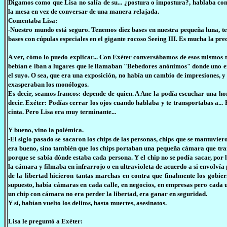
Digamos como que Lisa no salía de su... ¿postura o impostura?, hablaba com
la mesa en vez de conversar de una manera relajada.
Comentaba Lisa:
-Nuestro mundo está seguro. Tenemos diez bases en nuestra pequeña luna, te
bases con cúpulas especiales en el gigante rocoso Seeing III. Es mucha la pre
A ver, cómo lo puedo explicar... Con Exéter conversábamos de esos mismos te
bebían e iban a lugares que le llamaban "Bebedores anónimos" donde uno exp
el suyo. O sea, que era una exposición, no había un cambio de impresiones,
exasperaban los monólogos.
Es decir, seamos francos: depende de quien. A Ane la podía escuchar una ho
decir. Exéter: Podías cerrar los ojos cuando hablaba y te transportabas a... 
cinta. Pero Lisa era muy terminante...
Y bueno, vino la polémica.
-El siglo pasado se sacaron los chips de las personas, chips que se mantuvier
era bueno, sino también que los chips portaban una pequeña cámara que tran
porque se sabía dónde estaba cada persona. Y el chip no se podía sacar, por 
la cámara y filmaba en infrarrojo o en ultravioleta de acuerdo a si envolvía
de la libertad hicieron tantas marchas en contra que finalmente los gobiern
supuesto, había cámaras en cada calle, en negocios, en empresas pero cada u
un chip con cámara no era perder la libertad, era ganar en seguridad.
Y sí, habían vuelto los delitos, hasta muertes, asesinatos.
Lisa le preguntó a Exéter: