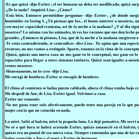
-Es que quizá -dijo Exéter-, el ser humano no deba ser modificado, quizá surj
-¿De la nada? -inquirió Lisa-. ¿Cómo?
-Está bien. Entonces permitidme preguntar -dijo Exéter-, ¿de dónde surgi
homínidos en Seeing I. ¿Tú piensas que los... el homo anterior a nosotros, un
con mayor capacidad craneana, así de la noche a la mañana? ¿Y al día siguien
nosotros? Lo mismo con los animales, tú ves los vacunos que nos dan leche p
grandes. ¿Entonces tú piensas, Lisa, que de la noche a la mañana surgieron o
-Te estás contradiciendo, te contradices -dice Lisa-. Yo opino que una especi
recursos, no nos vamos a extinguir. Aparte, estamos en la cima de lo conceptu
-Quizá, quizás una nueva raza no nos gane en lo conceptual, nos gane en lo
espaciales para llegar a otros sistemas estelares. Quizá sean iguales a nosotr
vemos nosotros.
-Honestamente, no lo creo -dijo Lisa.
Me encogí de hombros. Exéter se encogió de hombros.
El clima al comienzo se había puesto caldeado, ahora el clima estaba bajo ce
Me despedí de Ane, de Lisa. Exéter igual. Volvimos a casa.
Exéter me comentó:
-No me gusta estar solo afectivamente, puedo tener una pareja en la que pu
mujer con la que no coincida en nada.
Lo miré. Salió al balcón, miró la pequeña luna. Lo dejé pensativo. Me serví
No sé a qué hora se habrá acostado Exéter, quizás amaneció en el balcón, 
quizás era un puntal de esa nueva raza. Siempre comentaba que una de las c
haber conocido a Ane y el tener a Exéter de hermano.