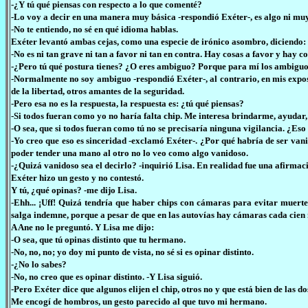
-¿Y tú qué piensas con respecto a lo que comenté?
-Lo voy a decir en una manera muy básica -respondió Exéter-, es algo ni muy
-No te entiendo, no sé en qué idioma hablas.
Exéter levantó ambas cejas, como una especie de irónico asombro, diciendo:
-No es ni tan grave ni tan a favor ni tan en contra. Hay cosas a favor y hay c
-¿Pero tú qué postura tienes? ¿O eres ambiguo? Porque para mí los ambiguos 
-Normalmente no soy ambiguo -respondió Exéter-, al contrario, en mis exposi
de la libertad, otros amantes de la seguridad.
-Pero esa no es la respuesta, la respuesta es: ¿tú qué piensas?
-Si todos fueran como yo no haría falta chip. Me interesa brindarme, ayudar, 
-O sea, que si todos fueran como tú no se precisaría ninguna vigilancia. ¿Eso
-Yo creo que eso es sinceridad -exclamó Exéter-. ¿Por qué habría de ser vani
poder tender una mano al otro no lo veo como algo vanidoso.
-¿Quizá vanidoso sea el decirlo? -inquirió Lisa. En realidad fue una afirmac
Exéter hizo un gesto y no contestó.
Y tú, ¿qué opinas? -me dijo Lisa.
-Ehh... ¡Uff! Quizá tendría que haber chips con cámaras para evitar muerte
salga indemne, porque a pesar de que en las autovías hay cámaras cada cien m
A Ane no le preguntó. Y Lisa me dijo:
-O sea, que tú opinas distinto que tu hermano.
-No, no, no; yo doy mi punto de vista, no sé si es opinar distinto.
-¿No lo sabes?
-No, no creo que es opinar distinto. -Y Lisa siguió.
-Pero Exéter dice que algunos elijen el chip, otros no y que está bien de las do
Me encogí de hombros, un gesto parecido al que tuvo mi hermano.