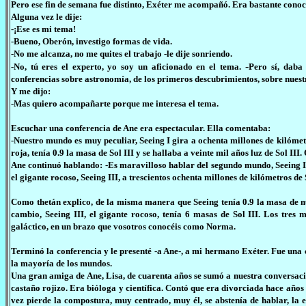
Pero ese fin de semana fue distinto, Exéter me acompañó. Era bastante conoci
Alguna vez le dije:
-¡Ese es mi tema!
-Bueno, Oberón, investigo formas de vida.
-No me alcanza, no me quites el trabajo -le dije sonriendo.
-
-No, tú eres el experto, yo soy un aficionado en el tema.
Pero sí, daba
conferencias sobre astronomía, de los primeros descubrimientos, sobre nuest
Y me dijo:
-Mas quiero acompañarte porque me interesa el tema.
Escuchar una conferencia de Ane era espectacular. Ella comentaba:
-Nuestro mundo es muy peculiar, Seeing I gira a ochenta millones de kilómetr
roja, tenía 0.9 la masa de Sol III y se hallaba a veinte mil años luz de Sol III.
Ane continuó hablando: -Es maravilloso hablar del segundo mundo, Seeing II, 
el gigante rocoso, Seeing III, a trescientos ochenta millones de kilómetros de 
Como thetán explico, de la misma manera que Seeing tenía 0.9 la masa de nuest
cambio, Seeing III, el gigante rocoso, tenía 6 masas de Sol III. Los tres 
galáctico, en un brazo que vosotros conocéis como Norma.
Terminó la conferencia y le presenté -a Ane-, a mi hermano Exéter. Fue una c
la mayoría de los mundos.
Una gran amiga de Ane, Lisa, de cuarenta años se sumó a nuestra conversación
castaño rojizo. Era bióloga y científica. Contó que era divorciada hace años 
vez pierde la compostura, muy centrado, muy él, se abstenía de hablar, la 