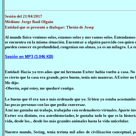
Sesión del 21/04/2017
Médium: Jorge Raúl Olguín
Entidad que se presentó a dialogar: Thetán de Josep
Al mundo físico venimos solos, estamos solos y nos vamos solos. Entendamos 
se encuentra en la misma situación. Encontrar a alguien parecido con quien c
pueden conocer en profundidad, congenian sus almas, ya es un milagro. La ent
Sesión en MP3 (3.046 KB)
Entidad: Hacía ya tres años que mi hermano Exéter había vuelto a casa. No
es cierto que la casa era grande, pero bueno, tenía mis maneras. A Exéter no l
Me dijo:
-Oberón, aquí estoy, me quedaré contigo.
Lo bueno que él era tan o más ordenado que yo. Si bien yo estaba acostumbr
las pocas personas con las que podía conversar.
A mí me gustaba mi trabajo, trabajaba con ordenadores virtuales. Aparte inves
Exéter era distinto, era astrohistoriador, le gustaba todo lo que es la hist
vida, desde los... desde los más grandes animales hasta la vida unicelular.
Nuestro mundo, Seeing, tenía treinta mil años de civilización conceptual,