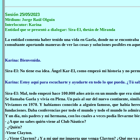
Sesión 25/05/2023
Médium: Jorge Raúl Olguín
Interlocutor: Karina
Entidad que se presentó a dialogar: Sira-El, thetán de Miranda
La entidad
comenta haber tenido una vida en Gaela, donde no se encontraba
consultante aportando maneras de ver las cosas y soluciones posibles en aqu
Karina: Bienvenida.
Sira-El: No tiene esa idea. Ángel Kar-El, como empezó mi historia y no perm
Karina: Estoy aquí para escucharte y ayudarte en todo lo que pueda. ¿Tú sa
Sira-El: Mal, todo empezó hace 100.000 años atrás en un mundo que era simi
Se llamaba Gaela y vivía en Plena. Un país al sur del nuevo continente, simi
Vivíamos en 1970. Y habíamos conocido a alguien famoso, que había hereda
fundaciones. Daba conferencias por todo el mundo y todo el mundo lo admir
Y un día, mis padres y mi hermana, con los cuales a veces podía llevarme bien
- ¿A que no sabes quién viene al Club Náutico?
- ¿Quién?
-Viene Clayton.
- ¿Viene Clayton? ¿Y a mí qué me importa que venga Clayton? ¿Qué me va 