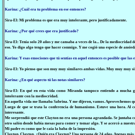
Karina: ¿Cuál era tu problema en ese entonces?
Sira-El: Mi problema es que era muy intolerante, pero justificadamente.
Karina: ¿Por qué crees que era justificado?
Sira-El: Tenía solo 20 años y me cansaba a veces de la... De la mediocridad 
eso. Yo digo algo tengo que hacer conmigo. Y me cogió una especie de ansie
Karina: Y esas emociones que tú sentías en aquel entonces es posible que las 
Sira-El: Yo pienso que son muy muy similares ambas vidas. Muy muy muy si
Karina: ¿En qué aspecto tú las notas similares?
Sira-El: En qué en esta vida como Miranda tampoco entiendo a mucha gent
intolerante con la mediocridad.
En aquella vida me llamaba Sabrina. Y me dijeron, vamos. Aprovechemos qu
Luego de que se trata la conferencia de humanismo. Estuve una hora. Al co
interesante.
Me sorprendió que este Clayton no era una persona agrandada. Se juntaba c
otro salón donde había mesas para comer y tomar algo. Y se acercó a nuestr
Mi padre es como que le caía la baba de la impresión.
Clayton, Clayton. ¿Quién era Clayton? Una persona de 24 años. Apenas más 