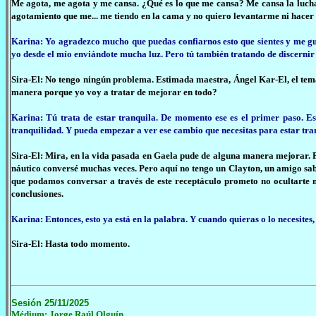
Me agota, me agota y me cansa. ¿Qué es lo que me cansa? Me cansa la lucha
agotamiento que me... me tiendo en la cama y no quiero levantarme ni hacer
Karina: Yo agradezco mucho que puedas confiarnos esto que sientes y me g
yo desde el mío enviándote mucha luz. Pero tú también tratando de discernir 
Sira-El: No tengo ningún problema. Estimada maestra, Ángel Kar-El, el tema 
manera porque yo voy a tratar de mejorar en todo?
Karina: Tú trata de estar tranquila. De momento ese es el primer paso. E
tranquilidad. Y pueda empezar a ver ese cambio que necesitas para estar tran
Sira-El: Mira, en la vida pasada en Gaela pude de alguna manera mejorar. Pe
náutico conversé muchas veces. Pero aquí no tengo un Clayton, un amigo sab
que podamos conversar a través de este receptáculo prometo no ocultarte n
conclusiones.
Karina: Entonces, esto ya está en la palabra. Y cuando quieras o lo necesite
Sira-El: Hasta todo momento.
Sesión 25/11/2025
Médium: Jorge Raúl Olguín