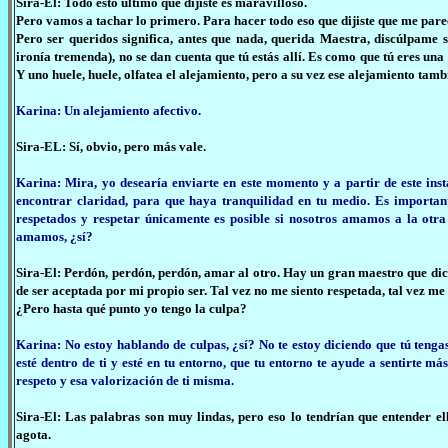
Sira-El: Todo esto último que dijiste es maravilloso.
Pero vamos a tachar lo primero. Para hacer todo eso que dijiste que me pare
Pero ser queridos significa, antes que nada, querida Maestra, discúlpame s
ironía tremenda), no se dan cuenta que tú estás allí. Es como que tú eres una
Y uno huele, huele, olfatea el alejamiento, pero a su vez ese alejamiento tamb
Karina: Un alejamiento afectivo.
Sira-EL: Sí, obvio, pero más vale.
Karina: Mira, yo desearía enviarte en este momento y a partir de este ins
encontrar claridad, para que haya tranquilidad en tu medio. Es importante
respetados y respetar únicamente es posible si nosotros amamos a la otra
amamos, ¿sí?
Sira-El: Perdón, perdón, perdón, amar al otro. Hay un gran maestro que d
de ser aceptada por mi propio ser. Tal vez no me siento respetada, tal vez me
¿Pero hasta qué punto yo tengo la culpa?
Karina: No estoy hablando de culpas, ¿sí? No te estoy diciendo que tú tengas 
esté dentro de ti y esté en tu entorno, que tu entorno te ayude a sentirte
respeto y esa valorización de ti misma.
Sira-El: Las palabras son muy lindas, pero eso lo tendrían que entender el
agota.