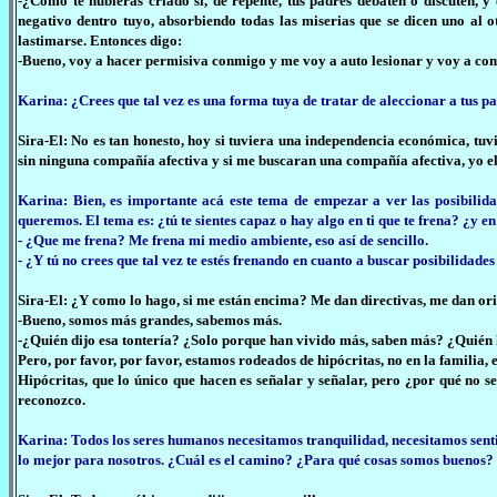
-¿Cómo te hubieras criado si, de repente, tus padres debaten o discuten, y 
negativo dentro tuyo, absorbiendo todas las miserias que se dicen uno al o
lastimarse. Entonces digo:
-Bueno, voy a hacer permisiva conmigo y me voy a auto lesionar y voy a com
Karina: ¿Crees que tal vez es una forma tuya de tratar de aleccionar a tus p
Sira-El: No es tan honesto, hoy si tuviera una independencia económica, tuv
sin ninguna compañía afectiva y si me buscaran una compañía afectiva, yo el
Karina: Bien, es importante acá este tema de empezar a ver las posibilida
queremos. El tema es: ¿tú te sientes capaz o hay algo en ti que te frena? ¿y e
- ¿Que me frena? Me frena mi medio ambiente, eso así de sencillo.
- ¿Y tú no crees que tal vez te estés frenando en cuanto a buscar posibilidade
Sira-El: ¿Y como lo hago, si me están encima? Me dan directivas, me dan or
-Bueno, somos más grandes, sabemos más.
-¿Quién dijo esa tontería? ¿Solo porque han vivido más, saben más? ¿Quién l
Pero, por favor, por favor, estamos rodeados de hipócritas, no en la familia,
Hipócritas, que lo único que hacen es señalar y señalar, pero ¿por qué no se
reconozco.
Karina: Todos los seres humanos necesitamos tranquilidad, necesitamos sentir
lo mejor para nosotros. ¿Cuál es el camino? ¿Para qué cosas somos buenos?