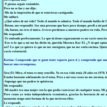
-Y pienso seguir estándolo.
Pero no se fue y me dijo:
-Me da la impresión de que te estuvieras castigando.
Me sulfuré.
-¿Qué sabes de mi vida? Todo el mundo te admira. Todo el mundo habla de C
-Bueno, me respondió. Soy una persona que hace poco tiempo, perdí a mi pad
-Ah, bueno, no eres el único. A veces perdemos a nuestros padres en vida. Pe
Me respondió:
-Te entiendo perfectamente. Lo que tú tienes seguramente es un vacío emocio
-Eso es lo que a mí me ha dicho tú, querida Maestra Kar El. ¿Y tú qué opin
así? Lo que yo quiero es que no me atosiguen, que no me estén encima. Quier
vacío existencial.
Karina: Comprendo que te guste tener espacio para ti y comprendo que uno
buscar una recompensa.
Sira-El: Mira, el tema es muy sencillo. Yo en esa vida tenía 20 años en 197
Estaba bastante adelantado en el tema. Pero a mí esas cosas no me atraían, n
-Supongo que tus padres te quisieron.
Me respondió:
-Mi madre era una mujer con la que podía conversar de cualquier tema. Mi 
Pero como yo tenía independencia económica, gracias la herencia de mi ab
momento tengo más fortuna de la que tuvieron ellos.
Le respondí;