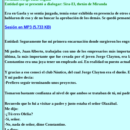
Entidad que se presentó a dialogar: Sira-El, thetán de Miranda
Era en Gaela y se sentía juzgada, temía estar exhibida en presencia de otros
hablaron de eso y de no buscar la aprobación de los demás. Se quedó pensand
Sesión en MP3 (5.733 KB)
Entidad: Seguramente fue mi primera encarnación donde surgieron los engr
Mi padre, Juan Alberto, trabajaba con uno de los empresarios más importan
última, la más importante que fue creada por el joven Jorge Clayton, era l
Constantino era una joya tener un empleado así. En realidad su puesto actua
Y gracias a eso conocí el club Náutico, del cual Jorge Clayton era el dueño. 
Y mi padre decía:
-Prefiero seguir terminando unos proyectos.
Tomaron bastante confianza al nivel de que ambos se trataban de tú, mi padr
Recuerdo que lo fui a visitar a padre y justo estaba el señor Olazábal.
Me dijo:
-¿Tú eres Ofelia?
-Sí, señor.
-No, nada de señor, dime Constantino.
Le digo: