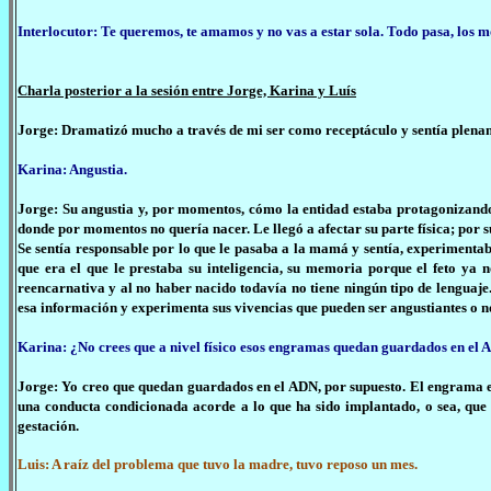
Interlocutor: Te queremos, te amamos y no vas a estar sola. Todo pasa, los 
Charla posterior a la sesión entre Jorge, Karina y Luís
Jorge: Dramatizó mucho a través de mi ser como receptáculo y sentía plenam
Karina: Angustia.
Jorge: Su angustia y, por momentos, cómo la entidad estaba protagonizando
donde por momentos no quería nacer. Le llegó a afectar su parte física; por s
Se sentía responsable por lo que le pasaba a la mamá y sentía, experimentab
que era el que le prestaba su inteligencia, su memoria porque el feto y
reencarnativa y al no haber nacido todavía no tiene ningún tipo de lenguaje.
esa información y experimenta sus vivencias que pueden ser angustiantes o n
Karina: ¿No crees que a nivel físico esos engramas quedan guardados en el
Jorge: Yo creo que quedan guardados en el ADN, por supuesto. El engrama es
una conducta condicionada acorde a lo que ha sido implantado, o sea, que
gestación.
Luis: A raíz del problema que tuvo la madre, tuvo reposo un mes.