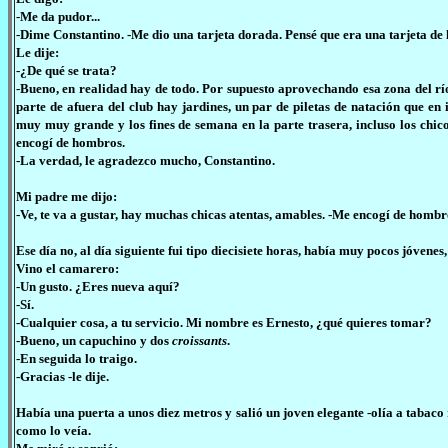
-Me da pudor...
-Dime Constantino. -Me dio una tarjeta dorada. Pensé que era una tarjeta de l
Le dije:
-¿De qué se trata?
-Bueno, en realidad hay de todo. Por supuesto aprovechando esa zona del río
parte de afuera del club hay jardines, un par de piletas de natación que en 
muy muy grande y los fines de semana en la parte trasera, incluso los chic
encogí de hombros.
-La verdad, le agradezco mucho, Constantino.
Mi padre me dijo:
-Ve, te va a gustar, hay muchas chicas atentas, amables. -Me encogí de hombr
Ese día no, al día siguiente fui tipo diecisiete horas, había muy pocos jóvenes
Vino el camarero:
-Un gusto. ¿Eres nueva aquí?
-Sí.
-Cualquier cosa, a tu servicio. Mi nombre es Ernesto, ¿qué quieres tomar?
-Bueno, un capuchino y dos
croissants
.
-En seguida lo traigo.
-Gracias -le dije.
Había una puerta a unos diez metros y salió un joven elegante -olía a tabac
como lo veía.