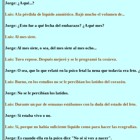
Jorge: ¿A qué...?
Luis: A la pérdida de líquido amniótico. Bajó mucho el volumen de...
Jorge: ¿Esto fue a qué fecha del embarazo? ¿A qué mes?
Luis: Al mes siete.
Jorge: Al mes siete, o sea, del mes siete al mes ocho...
Luis: Tuvo reposo. Después mejoró y se le programó la cesárea.
Jorge: O sea, que lo que relató en la psico fetal la nena que todavía era feto
Luis: Bueno, en los estudios no se le percibían los latidos del corazón.
Jorge: No se le percibían los latidos.
Luis: Durante un par de semanas estábamos con la duda del estado del feto.
Jorge: Si estaba vivo o no.
Luis: Sí, porque no había suficiente líquido como para hacer las ecografías.
Jorge: Es cuando ella en la psico dice "No sé si voy a nacer".