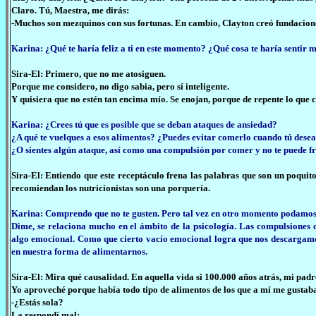
Claro. Tú, Maestra, me dirás:
-Muchos son mezquinos con sus fortunas. En cambio, Clayton creó fundacione
Karina: ¿Qué te haría feliz a ti en este momento? ¿Qué cosa te haría sentir 
Sira-El: Primero, que no me atosiguen.
Porque me considero, no digo sabia, pero sí inteligente.
Y quisiera que no estén tan encima mío. Se enojan, porque de repente lo que 
Karina: ¿Crees tú que es posible que se deban ataques de ansiedad?
¿A qué te vuelques a esos alimentos? ¿Puedes evitar comerlo cuando tú dese
¿O sientes algún ataque, así como una compulsión por comer y no te puede f
Sira-El: Entiendo que este receptáculo frena las palabras que son un poquit
recomiendan los nutricionistas son una porquería.
Karina: Comprendo que no te gusten. Pero tal vez en otro momento podamos c
Dime, se relaciona mucho en el ámbito de la psicología. Las compulsiones c
algo emocional. Como que cierto vacío emocional logra que nos descargamo
en nuestra forma de alimentarnos.
Sira-El: Mira qué causalidad. En aquella vida si 100.000 años atrás, mi padr
Yo aproveché porque había todo tipo de alimentos de los que a mí me gustab
-¿Estás sola?
La respondí mal: