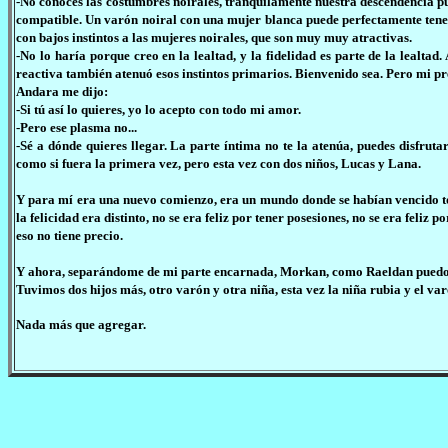
-No conoces las costumbres noirales, tranquilamente nuestra descendencia pu
compatible. Un varón noiral con una mujer blanca puede perfectamente tene
con bajos instintos a las mujeres noirales, que son muy muy atractivas.
-No lo haría porque creo en la lealtad, y la fidelidad es parte de la lealt
reactiva también atenuó esos instintos primarios. Bienvenido sea. Pero mi 
Andara me dijo:
-Si tú así lo quieres, yo lo acepto con todo mi amor.
-Pero ese plasma no...
-Sé a dónde quieres llegar. La parte íntima no te la atenúa, puedes disfr
como si fuera la primera vez, pero esta vez con dos niños, Lucas y Lana.
Y para mí era una nuevo comienzo, era un mundo donde se habían vencido to
la felicidad era distinto, no se era feliz por tener posesiones, no se era feliz 
eso no tiene precio.
Y ahora, separándome de mi parte encarnada, Morkan, como Raeldan puedo 
Tuvimos dos hijos más, otro varón y otra niña, esta vez la niña rubia y el var
Nada más que agregar.