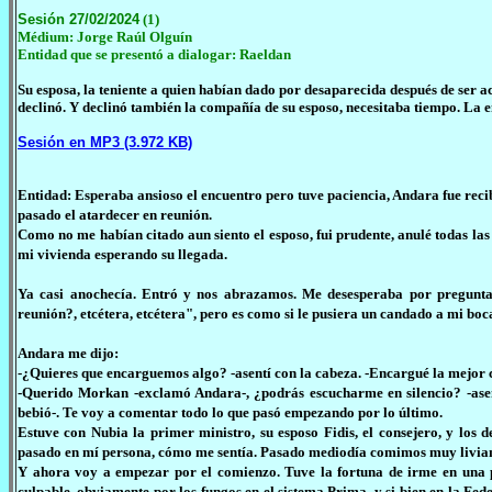
Sesión 27/02/2024
(1)
Médium: Jorge Raúl Olguín
Entidad que se presentó a dialogar:
Raeldan
Su esposa, la teniente a quien habían dado por desaparecida después de ser 
declinó. Y declinó también la compañía de su esposo, necesitaba tiempo. La 
Sesión en MP3 (3.972 KB)
Entidad: Esperaba ansioso el encuentro pero tuve paciencia, Andara fue reci
pasado el atardecer en reunión.
Como no me habían citado aun siento el esposo, fui prudente, anulé todas las
mi vivienda esperando su llegada.
Ya casi anochecía. Entró y nos abrazamos. Me desesperaba por preguntar
reunión?, etcétera, etcétera", pero es como si le pusiera un candado a mi boc
Andara me dijo:
-¿Quieres que encarguemos algo? -asentí con la cabeza. -Encargué la mejor 
-Querido Morkan -exclamó Andara-, ¿podrás escucharme en silencio? -asent
bebió-. Te voy a comentar todo lo que pasó empezando por lo último.
Estuve con Nubia la primer ministro, su esposo Fidis, el consejero, y los
pasado en mí persona, cómo me sentía. Pasado mediodía comimos muy livian
Y ahora voy a empezar por el comienzo. Tuve la fortuna de irme en una pe
culpable, obviamente por los fungos en el sistema Prima, y si bien en la Fed