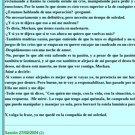
reclamando a llantos la comida siendo un crío, manipulando para pedir y 
emociones. Por lo tanto lo que siento es cien veces superior a la de cualquier
-¿Estamos hablando de una separación? -pregunté.
-No necesariamente y no definitiva, pero necesito un tiempo de soledad.
-¿Y si yo te dijera que eso a mí me molesta?
-Te diría, Morkan, que tienes razón en molestarte.
-¿Y si yo te dijera que si te vas ahora no quiero que vuelvas más?
-También tendrías razón, porque entiendo de que lo tuyo es dignidad y no 
juegos de los críos que se empacan en querer encajar un cuadrado en un círcu
-Despidámonos con una noche de amor.
-No, porque lo que ahí está saliendo es tu pasión, y a pesar de que la pasi
también te lastimará, y sé que eso también te alejará de mí porque el deseo f
deseo, mi deseo está muerto, no tiene que ver contigo, Morkan.
Atiné a decirle:
-Si vamos a estar alejados es mejor que te vayas ya, tu presencia no me h
cuerpo por dentro. Pero bueno, no te voy a responsabilizar, has pasado por m
Ella me miró y me dijo:
-Todo esto que tú dices, "Con quien me enojo, con la vida, con la situación, 
una respuesta. -Me miró-. La ropa que tengo aquí quémala, he comprado tod
que puedo manipular y manejar yo sola, pero borraré la estela lumínica par
Y, valga la frase, yo me quedé en la compañía de mi soledad.
Sesión 27/02/2024
(2)