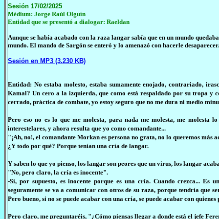
Sesión 17/02/2025
Médium: Jorge Raúl Olguín
Entidad que se presentó a dialogar:
Raeldan
Aunque se había acabado con la raza langar sabía que en un mundo quedaba 
mundo. El mando de Sargón se enteró y lo amenazó con hacerle desaparecer. 
Sesión en MP3 (3.230 KB)
Entidad: No estaba molesto, estaba sumamente enojado, contrariado, irasc
Kamal? Un cero a la izquierda, que como está respaldado por su tropa y c
cerrado, práctica de combate, yo estoy seguro que no me dura ni medio minut
Pero eso no es lo que me molesta, para nada me molesta, me molesta lo 
interestelares, y ahora resulta que yo como comandante...
"¡Ah, no!, el comandante Morkan es persona no grata, no lo queremos más a
¿Y todo por qué? Porque tenían una cría de langar.
Y saben lo que yo pienso, los langar son peores que un virus, los langar acaba
"No, pero claro, la cría es inocente".
-Sí, por supuesto, es inocente porque es una cría. Cuando crezca... Es u
seguramente se va a comunicar con otros de su raza, porque tendría que ser 
Pero bueno, si no se puede acabar con una cría, se puede acabar con quienes 
Pero claro, me preguntaréis, "¿Cómo piensas llegar a donde está el jefe Feren