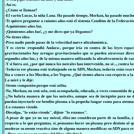
-Así es.
-¿Cómo se llaman?
-El varón Lucas, la niña Lana. Ha pasado tiempo, Morkan, ha pasado mucho t
-Te quiero preguntar a cuántos años está el sistema Conditus de la Federació
-A quinientos años luz.
-¡Quinientos años luz!, ¿y me dices que ya llegamos?
-No tienes idea.
-Pero nadie puede pasar de la velocidad nueve ultralumínica.
-Y es cierto -respondió Andara-, porque iría en contra de las leyes espa
gravitacionales hay arrugas gravitacionales que se pueden atravesar dir
segundos años luz, y de la misma manera utilizando la ultrafrecuencia de rad
-Y si fuera así, ¿por qué nunca los noirales han intervenido, no sé..., contra
-Todavía ese plasma está trabajando en tu ADN, Morkan, todavía estás reacti
iba a vencer a los Mordon, a los Vegeta. ¿Qué sientes ahora con respecto a l
La miré y le dije:
-Siento compasión porque está solita.
-No, Morkan, no está sola, está acompañada, educada, a veces consentida de po
-¿No habría manera de que los noirales, aunque sea de incógnito para no d
puedan inyectarle ese bendito plasma a la pequeña langar como para atenua
-Lo estamos viendo.
-Disculpa, "lo están viendo", dijiste "lo estamos".
-A pesar de que yo no soy noiral, ellos me consideran parte de su familia, 
respecto a lo que preguntas, sí, pensamos hacer un plasma pero distinto al qu
moderar su mente reactiva sino de alguna manera modificar su ADN para ev
-¿Pero eso no va en contra del libre albedrío?