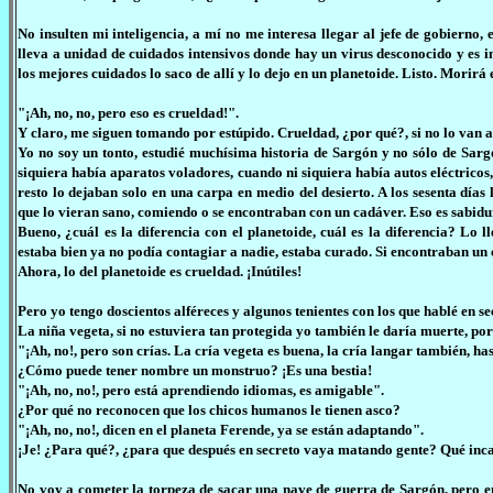
No insulten mi inteligencia, a mí no me interesa llegar al jefe de gobierno,
lleva a unidad de cuidados intensivos donde hay un virus desconocido y es 
los mejores cuidados lo saco de allí y lo dejo en un planetoide. Listo. Morirá
"¡Ah, no, no, pero eso es crueldad!".
Y claro, me siguen tomando por estúpido. Crueldad, ¿por qué?, si no lo van a
Yo no soy un tonto, estudié muchísima historia de Sargón y no sólo de Sarg
siquiera había aparatos voladores, cuando ni siquiera había autos eléctricos,
resto lo dejaban solo en una carpa en medio del desierto. A los sesenta día
que lo vieran sano, comiendo o se encontraban con un cadáver. Eso es sabidu
Bueno, ¿cuál es la diferencia con el planetoide, cuál es la diferencia? Lo l
estaba bien ya no podía contagiar a nadie, estaba curado. Si encontraban un 
Ahora, lo del planetoide es crueldad. ¡Inútiles!
Pero yo tengo doscientos alféreces y algunos tenientes con los que hablé en se
La niña vegeta, si no estuviera tan protegida yo también le daría muerte, por
"¡Ah, no!, pero son crías. La cría vegeta es buena, la cría langar también, h
¿Cómo puede tener nombre un monstruo? ¡Es una bestia!
"¡Ah, no, no!, pero está aprendiendo idiomas, es amigable".
¿Por qué no reconocen que los chicos humanos le tienen asco?
"¡Ah, no, no!, dicen en el planeta Ferende, ya se están adaptando".
¡Je! ¿Para qué?, ¿para que después en secreto vaya matando gente? Qué incaut
No voy a cometer la torpeza de sacar una nave de guerra de Sargón, pero 