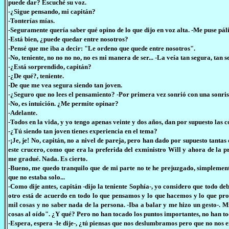
puede dar? Escuché su voz.
-¿Sigue pensando, mi capitán?
-Tonterías mías.
-Seguramente quería saber qué opino de lo que dijo en voz alta. -Me puse pálid
-Está bien, ¿puede quedar entre nosotros?
-Pensé que me iba a decir: "Le ordeno que quede entre nosotros".
-No, teniente, no no no no, no es mi manera de ser... -La veía tan segura, tan s
-¿Está sorprendido, capitán?
-¿De qué?, teniente.
-De que me vea segura siendo tan joven.
-¿Seguro que no lees el pensamiento? -Por primera vez sonrió con una sonris
-No, es intuición. ¿Me permite opinar?
-Adelante.
-Todos en la vida, y yo tengo apenas veinte y dos años, dan por supuesto las c
-¿Tú siendo tan joven tienes experiencia en el tema?
-¡Je, je! No, capitán, no a nivel de pareja, pero han dado por supuesto tant
este crucero, como que era la preferida del exministro Will y ahora de la 
me gradué. Nada. Es cierto.
-Bueno, me quedo tranquilo que de mi parte no te he prejuzgado, simplemente 
que no estaba solo...
-Como dije antes, capitán -dijo la teniente Sophía-, yo considero que todo de
otro está de acuerdo en todo lo que pensamos y lo que hacemos y lo que pr
mil cosas y no saber nada de la persona. -Iba a balar y me hizo un gesto-. M
cosas al oído". ¿Y qué? Pero no han tocado los puntos importantes, no han t
-Espera, espera -le dije-, ¿tú piensas que nos deslumbramos pero que no no