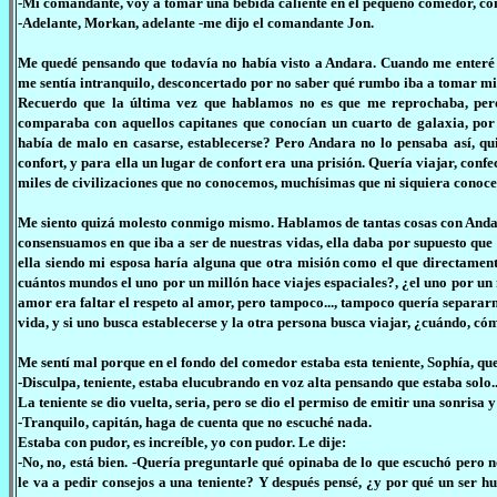
-Mi comandante, voy a tomar una bebida caliente en el pequeño comedor, co
-Adelante, Morkan, adelante -me dijo el comandante Jon.
Me quedé pensando que todavía no había visto a Andara. Cuando me enteré 
me sentía intranquilo, desconcertado por no saber qué rumbo iba a tomar mi
Recuerdo que la última vez que hablamos no es que me reprochaba, pero
comparaba con aquellos capitanes que conocían un cuarto de galaxia, por 
había de malo en casarse, establecerse? Pero Andara no lo pensaba así, qui
confort, y para ella un lugar de confort era una prisión. Quería viajar, con
miles de civilizaciones que no conocemos, muchísimas que ni siquiera conocen
Me siento quizá molesto conmigo mismo. Hablamos de tantas cosas con Andara
consensuamos en que iba a ser de nuestras vidas, ella daba por supuesto que
ella siendo mi esposa haría alguna que otra misión como el que directamente
cuántos mundos el uno por un millón hace viajes espaciales?, ¿el uno por u
amor era faltar el respeto al amor, pero tampoco..., tampoco quería separar
vida, y si uno busca establecerse y la otra persona busca viajar, ¿cuándo, 
Me sentí mal porque en el fondo del comedor estaba esta teniente, Sophía, que
-Disculpa, teniente, estaba elucubrando en voz alta pensando que estaba solo..
La teniente se dio vuelta, seria, pero se dio el permiso de emitir una sonrisa y
-Tranquilo, capitán, haga de cuenta que no escuché nada.
Estaba con pudor, es increíble, yo con pudor. Le dije:
-No, no, está bien. -Quería preguntarle qué opinaba de lo que escuchó pero 
le va a pedir consejos a una teniente? Y después pensé, ¿y por qué un ser 