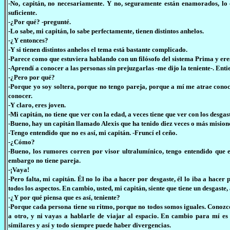
-No, capitán, no necesariamente. Y no, seguramente están enamorados, lo 
suficiente.
-¿Por qué? -pregunté.
-Lo sabe, mi capitán, lo sabe perfectamente, tienen distintos anhelos.
-¿Y entonces?
-Y si tienen distintos anhelos el tema está bastante complicado.
-Parece como que estuviera hablando con un filósofo del sistema Prima y ere
-Aprendí a conocer a las personas sin prejuzgarlas -me dijo la teniente-. Enti
-¿Pero por qué?
-Porque yo soy soltera, porque no tengo pareja, porque a mí me atrae conoc
conocer.
-Y claro, eres joven.
-Mi capitán, no tiene que ver con la edad, a veces tiene que ver con los desga
-Bueno, hay un capitán llamado Alexis que ha tenido diez veces o más misione
-Tengo entendido que no es así, mi capitán. -Fruncí el ceño.
-¿Cómo?
-Bueno, los rumores corren por visor ultralumínico, tengo entendido que e
embargo no tiene pareja.
-¡Vaya!
-Pero falta, mi capitán. Él no lo iba a hacer por desgaste, él lo iba a ha
todos los aspectos. En cambio, usted, mi capitán, siente que tiene un desgast
-¿Y por qué piensa que es así, teniente?
-Porque cada persona tiene su ritmo, porque no todos somos iguales. Conozco
a otro, y ni vayas a hablarle de viajar al espacio. En cambio para mí es
similares y así y todo siempre puede haber divergencias.