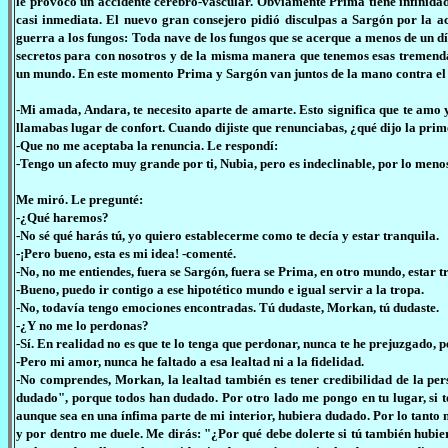
le provocó un accidente cerebro-vascular. Obviamente Prima tiene infinid
casi inmediata. El nuevo gran consejero pidió disculpas a Sargón por la ac
guerra a los fungos: Toda nave de los fungos que se acerque a menos de un d
secretos para con nosotros y de la misma manera que tenemos esas tremend
un mundo. En este momento Prima y Sargón van juntos de la mano contra el si
-Mi amada, Andara, te necesito aparte de amarte. Esto significa que te amo y
llamabas lugar de confort. Cuando dijiste que renunciabas, ¿qué dijo la pri
-Que no me aceptaba la renuncia. Le respondí:
-Tengo un afecto muy grande por ti, Nubia, pero es indeclinable, por lo men
Me miró. Le pregunté:
-¿Qué haremos?
-No sé qué harás tú, yo quiero establecerme como te decía y estar tranquila.
-¡Pero bueno, esta es mi idea! -comenté.
-No, no me entiendes, fuera se Sargón, fuera se Prima, en otro mundo, estar t
-Bueno, puedo ir contigo a ese hipotético mundo e igual servir a la tropa.
-No, todavía tengo emociones encontradas. Tú dudaste, Morkan, tú dudaste.
-¿Y no me lo perdonas?
-Sí. En realidad no es que te lo tenga que perdonar, nunca te he prejuzgado, p
-Pero mi amor, nunca he faltado a esa lealtad ni a la fidelidad.
-No comprendes, Morkan, la lealtad también es tener credibilidad de la pers
dudado", porque todos han dudado. Por otro lado me pongo en tu lugar, si 
aunque sea en una ínfima parte de mi interior, hubiera dudado. Por lo tanto
y por dentro me duele. Me dirás: "¿Por qué debe dolerte si tú también hubi