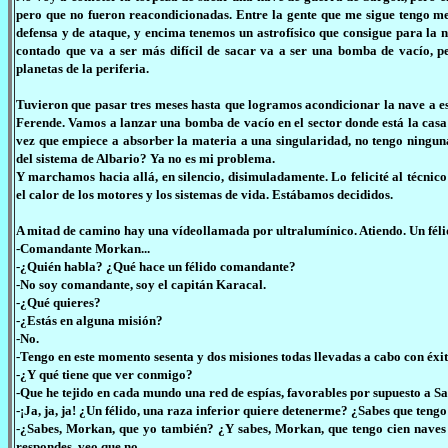
pero que no fueron reacondicionadas. Entre la gente que me sigue tengo me
defensa y de ataque, y encima tenemos un astrofísico que consigue para la 
contado que va a ser más difícil de sacar va a ser una bomba de vacío, p
planetas de la periferia.
Tuvieron que pasar tres meses hasta que logramos acondicionar la nave a es
Ferende. Vamos a lanzar una bomba de vacío en el sector donde está la casa 
vez que empiece a absorber la materia a una singularidad, no tengo ningun
del sistema de Albario? Ya no es mi problema.
Y marchamos hacia allá, en silencio, disimuladamente. Lo felicité al técnico
el calor de los motores y los sistemas de vida. Estábamos decididos.
A mitad de camino hay una vídeollamada por ultralumínico. Atiendo. Un féli
-Comandante Morkan...
-¿Quién habla? ¿Qué hace un félido comandante?
-No soy comandante, soy el capitán Karacal.
-¿Qué quieres?
-¿Estás en alguna misión?
-No.
-Tengo en este momento sesenta y dos misiones todas llevadas a cabo con éxit
-¿Y qué tiene que ver conmigo?
-Que he tejido en cada mundo una red de espías, favorables por supuesto a S
-¡Ja, ja, ja! ¿Un félido, una raza inferior quiere detenerme? ¿Sabes que ten
-¿Sabes, Morkan, que yo también? ¿Y sabes, Morkan, que tengo cien naves 
respondes, veo que no.