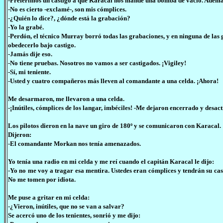
-Preferimos un castigo a que Karacal nos mande una bomba de vacío. Ademá
-No es cierto -exclamé-, son mis cómplices.
-¿Quién lo dice?, ¿dónde está la grabación?
-Yo la grabé.
-Perdón, el técnico Murray borró todas las grabaciones, y en ninguna de las
obedecerlo bajo castigo.
-Jamás dije eso.
-No tiene pruebas. Nosotros no vamos a ser castigados. ¡Vigiley!
-Sí, mi teniente.
-Usted y cuatro compañeros más lleven al comandante a una celda. ¡Ahora!
Me desarmaron, me llevaron a una celda.
-¡Inútiles, cómplices de los langar, imbéciles! -Me dejaron encerrado y desa
Los pilotos dieron en la nave un giro de 180º y se comunicaron con Karacal.
Dijeron:
-El comandante Morkan nos tenía amenazados.
Yo tenía una radio en mi celda y me reí cuando el capitán Karacal le dijo:
-Yo no me voy a tragar esa mentira. Ustedes eran cómplices y tendrán su ca
No me tomen por idiota.
Me puse a gritar en mi celda:
-¿Vieron, inútiles, que no se van a salvar?
Se acercó uno de los tenientes, sonrió y me dijo: