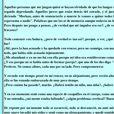
Aquellas personas que me juzgan quizá se hayan olvidado de que los langar d
seguido depredando. Aquellos jueces que están detrás del estrado, y el ju
diciendo "Morkan, antes de sentenciarlo a muerte le vamos a quitar todos l
representa a nadie". Palabras que me las sé de memoria aunque todavía no h
Pero después me pongo a pensar, ¿de verdad que mi impulso era ese?, ¿de 
fracasos?
Todo comenzó con Andara, ¿pero de verdad es tan así?, porque, a ver, ¿qué 
fue?
¡Ah!, pero la han acusado y ha quedado con rencor, pero no conmigo, con una 
todo, que había sido acusada injustamente.
¿Me abandonó o yo no me fui con ella porque mi idea era establecerme como
¿Y eso porque no se habla antes de formar pareja?, que uno de los dos diga "
Perfecto. No somos afines, cada uno por su lado. Pero comprometerse.
Y en todo este tiempo pensé en mi rencor, en su alejamiento, pero recién a
ella se fue estando embarazada de muy poco tiempo.
¿Pero cuánto ha pasado?, mucho. ¿Habrá tenido un niño, una niña?, ¿habrá 
Y en ese momento sentí como una especie de cosquilleo en el cuerpo, como una
Y no entendía, ¿mi mente estaba fallando?, ¿algún problema cerebral? Bueno
De repente por un instante todo se oscureció, todo se desvaneció, no ante mis
muy suave invadió mis oídos y sentí como un aletargamiento, y quedé semid