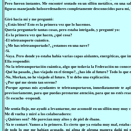
Pero fueron instantes. Me encontré sentado en un sillón metálico, en una 
figuras manejando holooredenadores completamente desconocidos para mí, y al
Giró hacia mí y me preguntó:
-¿Estás bien? Esto es la primera vez que lo hacemos.
Quería preguntarle tantas cosas, pero estaba intrigado, y pregunté yo:
-Es la primera vez que hacen, ¿qué cosa?
-El teletransporte cuántico.
-¿Me has teletransportado?, ¿estamos en una nave?
-Sí.
-Vaya. Pero donde yo estaba había varias capas aislantes, energéticas, que i
Ella respondió:
-No la teletransportación cuántica, algo que todavía la Federación no cono
-Qué ha pasado, ¿has viajado en el tiempo?, ¿has ido al futuro? Todo lo que e
-No, Morkan, no he viajado al futuro. Y te debo una explicación.
-¿Por qué me siento tan sereno?
-Porque apenas mis ayudantes te teletransportaron, inmediatamente te ap
provisoriamente, para que puedas prestarme atención, para que no estés rea
-Te escucho -respondí.
Me sentía flojo, me ayudó a levantarme, me acomodé en un sillón muy muy cóm
Me di vuelta y miré a los colaboradores:
-¿Quiénes son? -Me parecían muy altos y de piel de ébano.
-Ya te contaré. Vamos a lo primero. Es cierto que ya estaba muy mal, estaba 
de todo lo que me habían acusado, mi alma de alguna manera dañó mi me