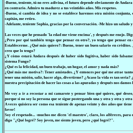
-Bueno, teniente, tú no eres adivina, el futuro depende obviamente de Andar
en contrario. Admiro tu madurez a tus veintidós años. Mis respetos.
-Bueno, si cambia de idea y no se establece haremos otra misión conjunta
capitán, me retiro.
-Adelante, teniente Sophía, gracias por la conversación. -Me hizo un saludo y
Las veces que he pensado 'la edad me viene encima', y después me enojo. Digo
¿Pero por qué también tengo que pensar en otro?, yo tengo que pensar en 
Establecerme. ¿Qué más quiero?: Bueno, tener un buen salario en créditos. 
creo que lo tengo?
¿Y cómo estará Andara después de haber sido fugitiva, haber sido falsame
sistema Fungo?
¿Qué es la felicidad, un buen trabajo, un hogar, el amor y nada más?
¿Qué más me motiva?: Tener amistades. ¿Y entonces por qué me atrae tanto t
tener una misión, salir, hacer algo, divertirme? ¿Acaso la vida es tan seri
nuestra precipitación de hacer las cosas a las apuradas y después nos damos 
Me voy a ir a recostar a mi camarote y pensar bien qué quiero, qué deseo
porque si no soy la persona que se sigue postergando una y otra y otra y otr
A veces quisiera ser como esa teniente de apenas veinte y dos años que tiene
favor!
Soy el respetado... -muchos me dicen 'el maestro', claro, los alféreces, pa
digo "¿Qué logré? Soy joven, me siento joven, pero ¿qué logré?".