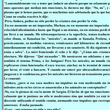
"Lamentablemente voy a tener que inducir un aborto porque no solamente pue
unos aparatos que medían mis emociones, la doctora me dijo: "No, no", y
plasma que te hemos puesto, que es muchísimo más adelantado que lo que hay 
Como no estaba reactivo le dije:
-Pero, Andara, podías no sólo perder la criatura sino perder la vida.
-En ese momento no me importaba, Morkan, en ese momento me importaba huir
velocidad ultralumínica hasta que llegué a un sistema, en ese sistema perdí 
me llevó a un mundo. Me teletransportaron a la superficie, tenían traduc
color ébano, se llamaban los "noirales", su mundo se llamaba Probeta, e
prácticamente, en medidas vuestras, veinticuatro mil kilómetros de circun
inmediatamente mi condición, me llevaron a un sanatorio. Al día siguiente
están a salvo". La miré frunciendo el ceño y le dije: "¿Cómo mis criatur
abortara. Me dijeron: "Qué atrasados". Me mostraron sus adelantos y me s
también el sistema Prima, o los Antiguos! Pero los noirales, un mundo cien
explicaron cómo funcionaba el rayo tractor, aún hoy no lo terminé de entender
por favor, el venir a buscarte. Y cuando me enteré por ultraradiofrecuenc
juzgaran y te condenaran, pero los noirales me hicieron un tratamiento par
Le comenté:
-Andara, ¿pero si esa raza modera tus impulsos no está moderando tus in
milenios atrás en los circos se amaestraba a los animales no conceptuales?
-No, eso lo piensas tú con la mente de Sargón. El hecho de que tus emociones
calmante que te pusimos no sólo te moderamos sino que también ya está tr
discernir utilizando el sentido común, atenuando esos impulsos que correspo
amorosos. -Estaba pasmado.
-O sea, ¿que tenemos un niño y una niña?