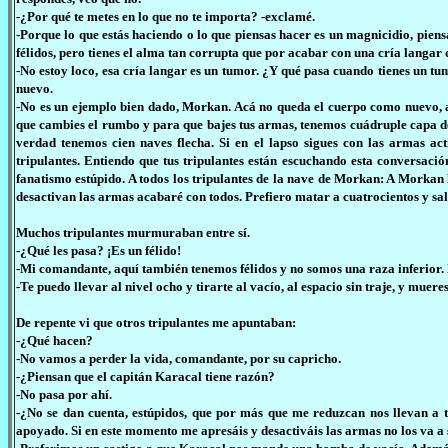
-¿Por qué te metes en lo que no te importa? -exclamé.
-Porque lo que estás haciendo o lo que piensas hacer es un magnicidio, pien
félidos, pero tienes el alma tan corrupta que por acabar con una cría langar
-No estoy loco, esa cría langar es un tumor. ¿Y qué pasa cuando tienes un tu
nuevo.
-No es un ejemplo bien dado, Morkan. Acá no queda el cuerpo como nuevo, 
que cambies el rumbo y para que bajes tus armas, tenemos cuádruple capa de 
verdad tenemos cien naves flecha. Si en el lapso sigues con las armas ac
tripulantes. Entiendo que tus tripulantes están escuchando esta conversaci
fanatismo estúpido. A todos los tripulantes de la nave de Morkan: A Morkan l
desactivan las armas acabaré con todos. Prefiero matar a cuatrocientos y sa
Muchos tripulantes murmuraban entre sí.
-¿Qué les pasa? ¡Es un félido!
-Mi comandante, aquí también tenemos félidos y no somos una raza inferior. 
-Te puedo llevar al nivel ocho y tirarte al vacío, al espacio sin traje, y muer
De repente vi que otros tripulantes me apuntaban:
-¿Qué hacen?
-No vamos a perder la vida, comandante, por su capricho.
-¿Piensan que el capitán Karacal tiene razón?
-No pasa por ahí.
-¿No se dan cuenta, estúpidos, que por más que me reduzcan nos llevan a 
apoyado. Si en este momento me apresáis y desactiváis las armas no los va a s