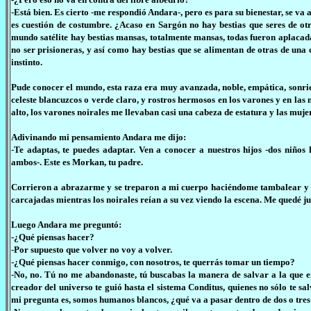
-Está bien. Es cierto -me respondió Andara-, pero es para su bienestar, se va 
es cuestión de costumbre. ¿Acaso en Sargón no hay bestias que seres de o
mundo satélite hay bestias mansas, totalmente mansas, todas fueron aplacadas
no ser prisioneras, y así como hay bestias que se alimentan de otras de una
instinto.
Pude conocer el mundo, esta raza era muy avanzada, noble, empática, sonrient
celeste blancuzcos o verde claro, y rostros hermosos en los varones y en las
alto, los varones noirales me llevaban casi una cabeza de estatura y las muj
Adivinando mi pensamiento Andara me dijo:
-Te adaptas, te puedes adaptar. Ven a conocer a nuestros hijos -dos niño
ambos-. Este es Morkan, tu padre.
Corrieron a abrazarme y se treparon a mi cuerpo haciéndome tambalear y c
carcajadas mientras los noirales reían a su vez viendo la escena. Me quedé j
Luego Andara me preguntó:
-¿Qué piensas hacer?
-Por supuesto que volver no voy a volver.
-¿Qué piensas hacer conmigo, con nosotros, te querrás tomar un tiempo?
-No, no. Tú no me abandonaste, tú buscabas la manera de salvar a la que e
creador del universo te guió hasta el sistema Conditus, quienes no sólo te sa
mi pregunta es, somos humanos blancos, ¿qué va a pasar dentro de dos o tres