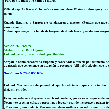
-Pero por lo menos no vamos a morir.
Odié al capitán Karacal, lo tenían como un héroe. El único héroe que yo conoc
inútil!
Cuando llegamos a Sargón me condenaron a muerte. ¿Pensáis que tuve m
convicciones.
Y deseo que venga otra horda de langars, de donde fuera, y acabe con Sargón
Sesión 26/02/2025
Médium: Jorge Raúl Olguín
Entidad que se presentó a dialogar:
Raeldan
Sargón lo había encontrado culpable y condenado a muerte por su intento d
avanzada que conociendo su situación lo recuperó. Allí había alguien que lo 
Sesión en MP3 (6.055 KB)
Entidad: Muchas veces he pensado de que la vida tiene imprevistos, también 
diría sin sentido.
Estoy mentalmente dispuesto a sufrir mi condena, que ya se sabe que es de mu
No, no voy a echar culpas a personas, a leyes, y cuando me pongo a pensar fr
¿Pero cómo, comandante Morkan, sacrificar millones por odio a una raza 