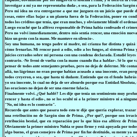
investigar a mí ya me representaba duda-, o sea, para la Federación Sargón n
Pero mi idea no era entregarme a que me juzguen en un juicio que puede d
cosas, entre ellas bajar a un planeta fuera de la Federación, poner en co
todos los créditos que tenía, que eran muchos, y obviamente blindé el orden
Luego escuché que la alférez responsable de Prima había confesado el crime
Pero no volví inmediatamente, dentro mío sentía rencor, una emoción nuev
hizo un gesto con la mano. Me mantuve en silencio-.
Soy una humana, no tengo padre ni madre, mi crianza fue distinta y quizá
cómo frenarlas. Mi rencor pasó a odio, odio a los fungos, al sistema Prima
juicios cerrados sobre mi persona con una condena declarada. Estudié leyes
contrario. -Ne frenó de vuelta con la mano cuando iba a hablar-. Sé lo que 
pensar de todos ante semejantes pruebas, pero no deja de dolerme. Me con
allá, tus lágrimas no eran porque habían acusado a una inocente, eran porq
todos creyeron, o sea, que hasta tú dudaste. Entiendo que en el fondo habrá
yo sea inocente, lo cual no deja de ser absurdo porque esa Entidad Absoluta, 
las oraciones no dejan de ser una enorme falacia.
Finalmente volví. ¿Qué hablé? Les dije que tenía un sentimiento muy profu
rencor y hasta el odio-, no se los oculté ni a la primer ministro ni a ning
"No, mi idea es lo contrario".
Recuerdo que antes que pasara todo esto te dije que quería explorar, trazar
una retribución no de Sargón sino de Prima. ¿Por qué?, porque son irraci
retribución bestial, que en reparación por lo que hizo esa alférez de Pr
Obviamente la primer ministro Nubia se puso firme y está apoyada por todos lo
algo bueno, el gran consejero de Prima por fin fue destituido, su mente ya no