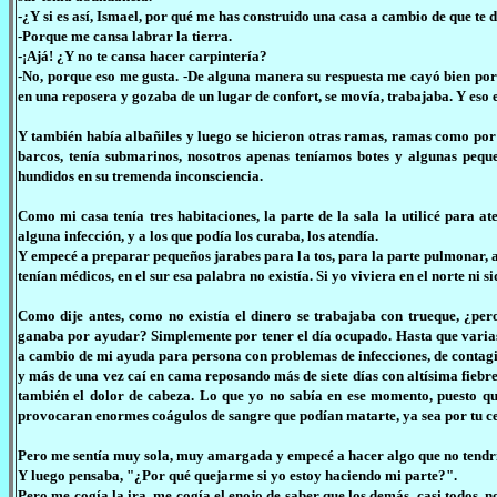
-¿Y si es así, Ismael, por qué me has construido una casa a cambio de que te d
-Porque me cansa labrar la tierra.
-¡Ajá! ¿Y no te cansa hacer carpintería?
-No, porque eso me gusta. -De alguna manera su respuesta me cayó bien porq
en una reposera y gozaba de un lugar de confort, se movía, trabajaba. Y eso 
Y también había albañiles y luego se hicieron otras ramas, ramas como por ej
barcos, tenía submarinos, nosotros apenas teníamos botes y algunas pequ
hundidos en su tremenda inconsciencia.
Como mi casa tenía tres habitaciones, la parte de la sala la utilicé para a
alguna infección, y a los que podía los curaba, los atendía.
Y empecé a preparar pequeños jarabes para la tos, para la parte pulmonar, at
tenían médicos, en el sur esa palabra no existía. Si yo viviera en el norte ni 
Como dije antes, como no existía el dinero se trabajaba con trueque, ¿pe
ganaba por ayudar? Simplemente por tener el día ocupado. Hasta que varias 
a cambio de mi ayuda para persona con problemas de infecciones, de contagi
y más de una vez caí en cama reposando más de siete días con altísima fiebr
también el dolor de cabeza. Lo que yo no sabía en ese momento, puesto qu
provocaran enormes coágulos de sangre que podían matarte, ya sea por tu ce
Pero me sentía muy sola, muy amargada y empecé a hacer algo que no tendrí
Y luego pensaba, "¿Por qué quejarme si yo estoy haciendo mi parte?".
Pero me cogía la ira, me cogía el enojo de saber que los demás, casi todos, 