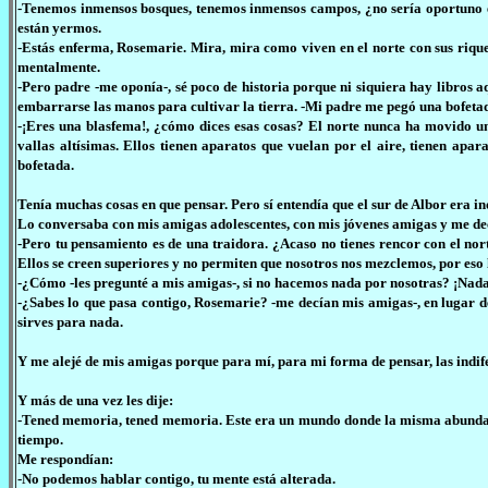
-Tenemos inmensos bosques, tenemos inmensos campos, ¿no sería oportuno e
están yermos.
-Estás enferma, Rosemarie. Mira, mira como viven en el norte con sus riqu
mentalmente.
-Pero padre -me oponía-, sé poco de historia porque ni siquiera hay libros a
embarrarse las manos para cultivar la tierra. -Mi padre me pegó una bofeta
-¡Eres una blasfema!, ¿cómo dices esas cosas? El norte nunca ha movido un 
vallas altísimas. Ellos tienen aparatos que vuelan por el aire, tienen apa
bofetada.
Tenía muchas cosas en que pensar. Pero sí entendía que el sur de Albor era in
Lo conversaba con mis amigas adolescentes, con mis jóvenes amigas y me de
-Pero tu pensamiento es de una traidora. ¿Acaso no tienes rencor con el nor
Ellos se creen superiores y no permiten que nosotros nos mezclemos, por es
-¿Cómo -les pregunté a mis amigas-, si no hacemos nada por nosotras? ¡Nad
-¿Sabes lo que pasa contigo, Rosemarie? -me decían mis amigas-, en lugar de
sirves para nada.
Y me alejé de mis amigas porque para mí, para mi forma de pensar, las indifere
Y más de una vez les dije:
-Tened memoria, tened memoria. Este era un mundo donde la misma abundanci
tiempo.
Me respondían:
-No podemos hablar contigo, tu mente está alterada.