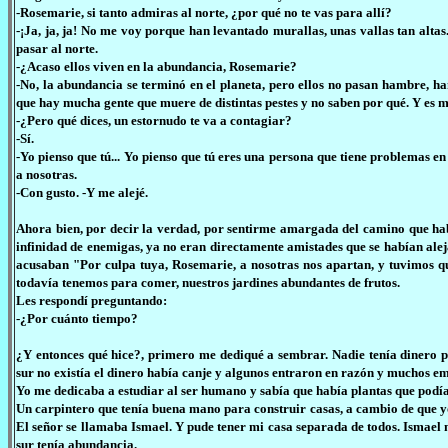
-Rosemarie, si tanto admiras al norte, ¿por qué no te vas para allí?
-¡Ja, ja, ja! No me voy porque han levantado murallas, unas vallas tan altas.
pasar al norte.
-¿Acaso ellos viven en la abundancia, Rosemarie?
-No, la abundancia se terminó en el planeta, pero ellos no pasan hambre, h
que hay mucha gente que muere de distintas pestes y no saben por qué. Y es m
-¿Pero qué dices, un estornudo te va a contagiar?
-Sí.
-Yo pienso que tú... Yo pienso que tú eres una persona que tiene problemas en
a nosotras.
-Con gusto. -Y me alejé.
Ahora bien, por decir la verdad, por sentirme amargada del camino que ha
infinidad de enemigas, ya no eran directamente amistades que se habían alej
acusaban "Por culpa tuya, Rosemarie, a nosotras nos apartan, y tuvimos qu
todavía tenemos para comer, nuestros jardines abundantes de frutos.
Les respondí preguntando:
-¿Por cuánto tiempo?
¿Y entonces qué hice?, primero me dediqué a sembrar. Nadie tenía dinero 
sur no existía el dinero había canje y algunos entraron en razón y muchos em
Yo me dedicaba a estudiar al ser humano y sabía que había plantas que podían
Un carpintero que tenía buena mano para construir casas, a cambio de que yo 
El señor se llamaba Ismael. Y pude tener mi casa separada de todos. Ismael 
sur tenía abundancia.