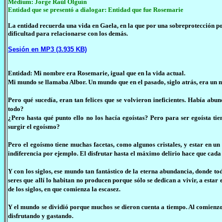
Médium: Jorge Raúl Olguín
Entidad que se presentó a dialogar: Entidad que fue Rosemarie
La entidad recuerda una vida en Gaela, en la que por una sobreprotección por
dificultad para relacionarse con los demás.
Sesión en MP3 (3.935 KB)
Entidad: Mi nombre era Rosemarie, igual que en la vida actual.
Mi mundo se llamaba Albor. Un mundo que en el pasado, siglo atrás, era un m
Pero qué sucedía, eran tan felices que se volvieron ineficientes. Había abu
todo?
¿Pero hasta qué punto ello no los hacía egoístas? Pero para ser egoísta ti
surgir el egoísmo?
Pero el egoísmo tiene muchas facetas, como algunos cristales, y estar en u
indiferencia por ejemplo. El disfrutar hasta el máximo delirio hace que cada
Y con los siglos, ese mundo tan fantástico de la eterna abundancia, donde to
seres que allí lo habitan no producen porque sólo se dedican a vivir, a estar
de los siglos, en que comienza la escasez.
Y el mundo se dividió porque muchos se dieron cuenta a tiempo. Al comienz
disfrutando y gastando.