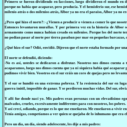
Primero se fueron dividiendo en facciones, luego dividieron el mundo en do
porque no había que acaparar, pero producía. Y el hemisferio sur, ese hemisf
milenio atrás o dos milenios atrás, Albor ya no era el paraíso, Albor ya no e
¿Pero qué hizo el norte?: -¿Vienen a producir o vienen a comer lo que noso
Entonces levantaron murallas. Y por primera vez en la historia de Albor s
armamento como nunca habían creado en milenios. Porque los del norte tenía
no podían pasar al norte por tierra pasaban por mar en pequeñas barcazas, 
¿Qué hizo el sur? Odió, envidió. Dijeron que el norte estaba formado por una
El norte se defendió, diciendo:
-No es así, ustedes se dedicaron a disfrutar. Nosotros nos dimos cuenta 
acaparamos, luego nos dimos cuenta que ya ni siquiera había qué acaparar p
pudimos vivir bien. Vosotros en el sur eráis un coro de quejas pero no levan
Y el sur se hundió en una extrema pobreza. Y la resistencia del sur en lu
guerra inútil, imposible de ganar. Y se perdieron muchas vidas. Del sur, obvi
Y allí fue donde nací yo. Mis padres eran personas con un elevadísimo ego,
malvados, crueles, excesivamente indiferentes para con nosotros, los pobres.
Y así crecí, odiando, porque es lo que me enseñaron. Me enseñaron a vivir en r
Tenía amigas, competíamos a ver quien se quejaba de lo inhumano que era el
Pero un día, un día, siendo adolescente, les dije a mis padres: