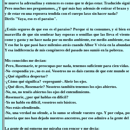
te mueve la adrenalina y entonces es como que te dejas estar. Traducido signi
Pero muchos nos preguntamos, ¿Y qué más hay además de estirar el brazo y c
y de estar en una reposera tendida con el cuerpo laxo sin hacer nada?
Diréis "Vaya, eso es el paraíso".
¿Estáis seguros de que eso es el paraíso? Porque si tu consumes, y si bien 
maravilla de que sin sembrar hay esporas o semillas que las lleva el vient
come y gasta y no hace nada por su medio ambiente, ese medio ambiente, esa 
Y eso fue lo que pasó hace milenios atrás cuando Albor V vivía en la abundan
Y esa indiferencia de mis congéneres del pasado nos sumió en la pobreza.
Mis conocidos me decían:
-Pero, Rosemarie, te preocupas por nada, tenemos suficiente para cien vidas.
-No -respondía yo-, no es así. Vosotros no os dais cuenta de que este mundo s
-¿Qué significa despertar?
-¿Cómo qué significa? -repregunté-. Abrir los ojos.
-¿Qué dices, Rosemarie? Nosotros también tenemos los ojos abiertos.
-No, no, no tenéis abiertos los ojos del entendimiento.
-Rosemarie, ¿por qué hablas en difícil?
-Yo no hablo en difícil, vosotros sois básicos.
-Nos estás ofendiendo.
-No, una verdad no ofende, a lo sumo se ofende vuestro ego. Y por culpa, p
miseria que nos han dejado nuestros ancestros, por eso admiro a la gente del
La gente de mi entorno me miraba con rencor y me decía: