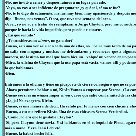
-No, me invitó a cenar y después fuimos a un lugar privado.
-Vaya, no voy a ser infidente de preguntarte ¿y qué tal, cómo te fue?
-No, te lo digo directamente, me fue muy bien, muy apasionada y después me
dijo "Bueno, nos vemos". O sea, que tuve una semana de locos.
-A ver, yo no voy a tratar de reemplazar a Jorge Clayton, pero me conside
porque le hacía la vida imposible, pero puedo orientarte.
-¿En qué sentido?
-¿Te consideras un
winner
, un ganador?
-Bueno, salí una vez sola con cada una de ellas, no... Sería muy tonto de mi 
no salía con ninguna y muchas me defraudaron y reconozco que a algunas l
manera, me lastimó tan mal que hasta hice un... volqué mi veneno en un poem
-Mira, la oficina de Clayton que la usa papá está vacía, vamos allí y podemos
lo que hablamos.
-Bien.
Entramos a la oficina y tiene un picaporte de cierre con seguro que no se pue
-Ahora permíteme hablar a mí, Kirán Vamos a empezar por Serena. ¿Lo con
-Bueno ese sí es un
winner
, super
winner,
creo que salió con la mitad de las ch
-¡Ja, ja! No exageres, Kirán.
-Bueno, es una manera de decir. Ha salido por lo menos con cien chicas y ahor
-Bueno, a eso me refiero Kirán. Una de esas chicas es Serena Verderdini.
-¿Cómo, no era que le gustaba Clayton?
-Sí, pero Clayton tiene novia. Y si hablamos en el coloquial de Plena, agar
más a mano. Y era Jean Lebreté.
-Bueno, la habrá hecho feliz.