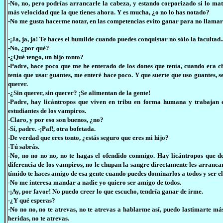
-No, no, pero podrías arrancarle la cabeza, y estando corporizado si lo ma
más velocidad que la que tienes ahora. Y es mucha, ¿o no lo has notado?
-No me gusta hacerme notar, en las competencias evito ganar para no llamar 
-¡Ja, ja, ja! Te haces el humilde cuando puedes conquistar no sólo la facultad
-No, ¿por qué?
-¿Qué tengo, un hijo tonto?
-Padre, hace poco que me he enterado de los dones que tenía, cuando era 
tenía que usar guantes, me enteré hace poco. Y que suerte que uso guantes
querer.
-¿Sin querer, sin querer? ¡Se alimentan de la gente!
-Padre, hay licántropos que viven en tribu en forma humana y trabajan e
estudiantes de los vampiros.
-Claro, y por eso son buenos, ¿no?
-Sí, padre. -¡Paf!, otra bofetada.
-De verdad que eres tonto, ¿estás seguro que eres mi hijo?
-Tú sabrás.
-No, no no no no, no te hagas el ofendido conmigo. Hay licántropos que 
diferencia de los vampiros, no le chupan la sangre directamente les arrancan
tímido te haces amigo de esa gente cuando puedes dominarlos a todos y ser el 
-No me interesa mandar a nadie yo quiero ser amigo de todos.
-¡Ay, por favor! No puedo creer lo que escucho, tendría ganar de irme.
-¿Y qué esperas?
-No no no, no te atrevas, no te atrevas a hablarme así, puedo lastimarte má
heridas, no te atrevas.