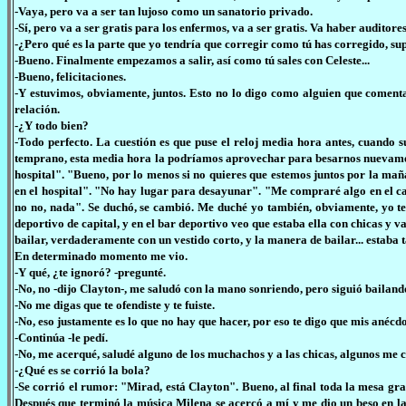
-Vaya, pero va a ser tan lujoso como un sanatorio privado.
-Sí, pero va a ser gratis para los enfermos, va a ser gratis. Va haber auditor
-¿Pero qué es la parte que yo tendría que corregir como tú has corregido, s
-Bueno. Finalmente empezamos a salir, así como tú sales con Celeste...
-Bueno, felicitaciones.
-Y estuvimos, obviamente, juntos. Esto no lo digo como alguien que coment
relación.
-¿Y todo bien?
-Todo perfecto. La cuestión es que puse el reloj media hora antes, cuando s
temprano, esta media hora la podríamos aprovechar para besarnos nuevamen
hospital". "Bueno, por lo menos si no quieres que estemos juntos por la m
en el hospital". "No hay lugar para desayunar". "Me compraré algo en el ca
no no, nada". Se duchó, se cambió. Me duché yo también, obviamente, yo te
deportivo de capital, y en el bar deportivo veo que estaba ella con chicas y 
bailar, verdaderamente con un vestido corto, y la manera de bailar... estaba 
En determinado momento me vio.
-Y qué, ¿te ignoró? -pregunté.
-No, no -dijo Clayton-, me saludó con la mano sonriendo, pero siguió bailand
-No me digas que te ofendiste y te fuiste.
-No, eso justamente es lo que no hay que hacer, por eso te digo que mis anécd
-Continúa -le pedí.
-No, me acerqué, saludé alguno de los muchachos y a las chicas, algunos me c
-¿Qué es se corrió la bola?
-Se corrió el rumor: "Mirad, está Clayton". Bueno, al final toda la mesa gr
Después que terminó la música Milena se acercó a mí y me dio un beso en l