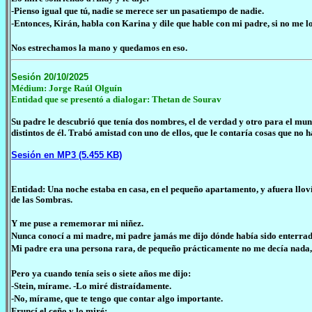
-Pienso igual que tú, nadie se merece ser un pasatiempo de nadie.
-Entonces, Kirán, habla con Karina y dile que hable con mi padre, si no me lo
Nos estrechamos la mano y quedamos en eso.
Sesión 20/10/2025
Médium: Jorge Raúl Olguín
Entidad que se presentó a dialogar: Thetan de Sourav
Su padre le descubrió que tenía dos nombres, el de verdad y otro para el mun
distintos de él. Trabó amistad con uno de ellos, que le contaría cosas que no 
Sesión en MP3 (5.455 KB)
Entidad: Una noche estaba en casa, en el pequeño apartamento, y afuera lloví
de las Sombras.
Y me puse a rememorar mi niñez.
Nunca conocí a mi madre, mi padre jamás me dijo dónde había sido enterrad
Mi padre era una persona rara, de pequeño prácticamente no me decía nada,
Pero ya cuando tenía seis o siete años me dijo:
-Stein, mírame. -Lo miré distraídamente.
-No, mírame, que te tengo que contar algo importante.
Fruncí el ceño y lo miré: