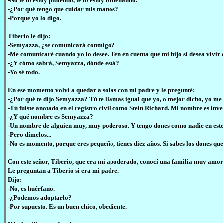
-No te lo estoy pidiendo, te lo estoy ordenando.
-¿Por qué tengo que cuidar mis manos?
-Porque yo lo digo.
Tiberio le dijo:
-Semyazza, ¿se comunicará conmigo?
-Me comunicaré cuando yo lo desee. Ten en cuenta que mi hijo si desea vivir 
-¿Y cómo sabrá, Semyazza, dónde está?
-Yo sé todo.
En ese momento volví a quedar a solas con mi padre y le pregunté:
-¿Por qué te dijo Semyazza? Tú te llamas igual que yo, o mejor dicho, yo me 
-Tú fuiste anotado en el registro civil como Stein Richard. Mi nombre es inv
-¿Y qué nombre es Semyazza?
-Un nombre de alguien muy, muy poderoso. Y tengo dones como nadie en este
-Pero dímelos...
-No es momento, porque eres pequeño, tienes diez años. Si sabes los dones que
Con este señor, Tiberio, que era mi apoderado, conocí una familia muy amor
Le preguntan a Tiberio si era mi padre.
Dijo:
-No, es huérfano.
-¿Podemos adoptarlo?
-Por supuesto. Es un buen chico, obediente.