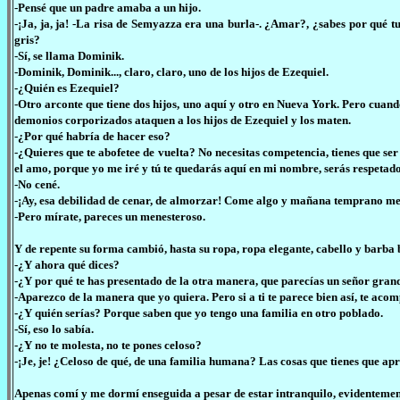
-Pensé que un padre amaba a un hijo.
-¡Ja, ja, ja! -La risa de Semyazza era una burla-. ¿Amar?, ¿sabes por qué 
gris?
-Sí, se llama Dominik.
-Dominik, Dominik..., claro, claro, uno de los hijos de Ezequiel.
-¿Quién es Ezequiel?
-Otro arconte que tiene dos hijos, uno aquí y otro en Nueva York. Pero cuand
demonios corporizados ataquen a los hijos de Ezequiel y los maten.
-¿Por qué habría de hacer eso?
-¿Quieres que te abofetee de vuelta? No necesitas competencia, tienes que ser 
el amo, porque yo me iré y tú te quedarás aquí en mi nombre, serás respeta
-No cené.
-¡Ay, esa debilidad de cenar, de almorzar! Come algo y mañana temprano me co
-Pero mírate, pareces un menesteroso.
Y de repente su forma cambió, hasta su ropa, ropa elegante, cabello y barba b
-¿Y ahora qué dices?
-¿Y por qué te has presentado de la otra manera, que parecías un señor grand
-Aparezco de la manera que yo quiera. Pero si a ti te parece bien así, te aco
-¿Y quién serías? Porque saben que yo tengo una familia en otro poblado.
-Sí, eso lo sabía.
-¿Y no te molesta, no te pones celoso?
-¡Je, je! ¿Celoso de qué, de una familia humana? Las cosas que tienes que apr
Apenas comí y me dormí enseguida a pesar de estar intranquilo, evidenteme