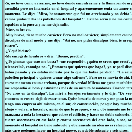
-Sí, no tuvo como avisarme, no tuvo dónde encontrarme y la llamaron de ur
atendida pero no internada en el hospital y aparentemente tenía un tumor 
momento. Le dije: "Mira, honestamente que fui un arrebatado y no debía".
vemos juntos todos los pabellones del hospital?". Estaba seria y no me cont
espaldas a la puerta y no me deja salir.
-
Wow
, es brava.
-Muy brava, tiene mucho carácter. Pero no mal carácter, simplemente es una 
disculpas de mal modo y me dijo: "Así no, me pides disculpas bien, te arre
rostro".
-¿Y qué hiciste?
-Me encogí de hombros y dije: "Bueno, perdón".
-¿Te piensas que esto me basta? -me respondió-, ¿quién te crees que eres?,
telenovela?, conmigo no. "¿Entonces qué quieres que haga?, ya te pedí discu
había pasado y yo estaba molesto por lo que me había perdido". "La salu
pabellón principal o quieres tomar algo caliente". Pero no se movía de ahí, 
en ese momento en un arrebato, porque de verdad Milena me gusta muchísimo,
me respondió al beso y estuvimos más de un minuto besándonos. Cuando ter
"No creo en tu disculpa". La miré a los ojos seriamente y le dije: "De ver
entonces su rostro dejó de estar tenso. Quise besarla de nuevo y me puso la 
tengo una empresa ahí mismo, en el sur, de construcción, porque hay muchas
abajo y volver a hacerlos, amén de que le propuse, y esto obviamente me lo v
manzana a toda la hectárea que cubre el edificio, y hacer un doble subsuelo
cuatro ascensores en ese lado y cuatro ascensores del otro lado, o sea, o
momento el hospital no tiene subsuelo y obviamente mi idea no es refacciona
más caro podemos hacer un hospital nuevo, con doble subsuelo y seis pisos.