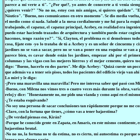
parece a mí verte a ti". "¿Por qué?, yo antes de conocerte a ti venía siem
¿quieres venir?" "No no no, estoy con mis amigos, si quieres quédate". "
Náutico". "Bueno, nos comunicamos en otro momento". Se dio media vuelta, t
el medio como si nada. Saludé a la mesa cordialmente y me fui para la esquin
trabajando, el capataz, el capataz principal, Acebey, en realidad era ingen
puedo estar haciendo trazados de arquitectura y también puedo estar cogie
hacemos, tengo razón yo?". "Sí, Clayton, el problema es si demolemos todo
cosa, fíjate esto -yo lo trataba de tú a Acebey y es un señor de cincuenta y ci
jardines no se van a sacar, pero no se van a poner en una esquina se van a p
parece bien, es cavar donde están los jardines, empezar ahí por el prime
columnas y las vigas con los mejores hierros y el mejor cemento, quiero to
digo: "Bueno, hacerlo en dos partes". Me dijo Acebey: "Quizá cueste un poco
que además va a tener seis pisos, todos los pacientes del edificio viejo van ahí 
Lo miré y le digo:
-¡Pero una maravilla una maravilla! Pero me interesa saber qué pasó con Mi
-Bueno, con Milena nos vimos tres o cuatro veces más durante la obra, varias
reloj y dice: "Honestamente no, me pido una vianda y como aquí en el mismo
-¿Te estaba esquivando?
-No soy una persona de sacar conclusiones tan rápidamente porque no me con
-Claro, con la fortuna que tienes, ¿cómo vas a tener bajaestima?
-¿De verdad piensas eso, Kirán?
-Porque he conocido gente en Zapata, en Amarís, en este mismo continente, en
bajaestima brutal.
-No no no, la fortuna no te da estima, no es cierto, mi autoestima es porque
ignora por alguna razón.