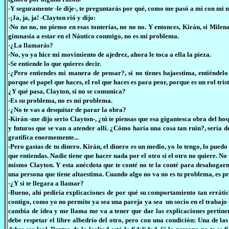
-Y seguramente -le dije-, te preguntarás por qué, como me pasó a mí con mi 
-¡Ja, ja, ja! -Clayton rió y dijo:
-No no no, no pienso en esas tonterías, no no no. Y entonces, Kirán, si Mile
gimnasia a estar en el Náutico conmigo, no es mi problema.
-¿La llamarás?
-No, yo ya hice mi movimiento de ajedrez, ahora le toca a ella la pieza.
-Se entiende lo que quieres decir.
-¿Pero entiendes mi manera de pensar?, si no tienes bajaestima, entiéndelo b
porque el papel que haces, el rol que haces es para peor, porque es un rol trist
¿Y qué pasa, Clayton, si no se comunica?
-Es su problema, no es mi problema.
-¿No te vas a desquitar de parar la obra?
-Kirán -me dijo serio Clayton-, ¿tú te piensas que esa gigantesca obra del hos
y futuros que se van a atender allí. ¿Cómo haría una cosa tan ruin?, sería 
gratifica enormemente...
-Pero gastas de tu dinero. Kirán, el dinero es un medio, yo lo tengo, lo pued
que entiendas. Nadie tiene que hacer nada por el otro si el otro no quiere. No
mismo Clayton. Y esta anécdota que te conté no te la conté para desahogar
una persona que tiene altaestima. Cuando algo no va no es tu problema, es pro
-¿Y si te llegara a llamar?
-Bueno, ahí pediría explicaciones de por qué su comportamiento tan errático
contigo, como yo no permito ya sea una pareja ya sea un socio en el trabajo
cambia de idea y me llama me va a tener que dar las explicaciones pertinen
debe respetar el libre albedrío del otro, pero con una condición: Una de las