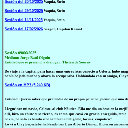
Sesión del 20/10/2025
Vaquia, Stein
Sesión del 29/10/2025
Vaquia, Stein
Sesión del 14/11/2025
Vaquia, Stein
Sesión del 17/02/2026
Sargón, Capìtán Kamal
Sesión 09/06/2025
Médium: Jorge Raúl Olguín
Entidad que se presentó a dialogar: Thetan de Sourav
De viaje a la capital para hacer unas entrevistas conoció a Celeste, hubo mag
había bajado mucho y ahora la recuperaba. Hablándolo con su amigo, Clayton
Sesión en MP3 (5.240 KB)
Entidad: Quería saber qué pretendía de mi propia persona, pienso que uno de 
Llegué con mi novia, Celeste, al club Náutico. Ella me dio un beso en la mejil
allí, hizo un chiste y se rieron, es como que cayó en gracia enseguida, ten
novia, no sólo es bonita sino también inteligente, locuaz, empática".
Lo vi a Clayton, estaba hablando con Luís Alberto Démez. Hicieron un comen