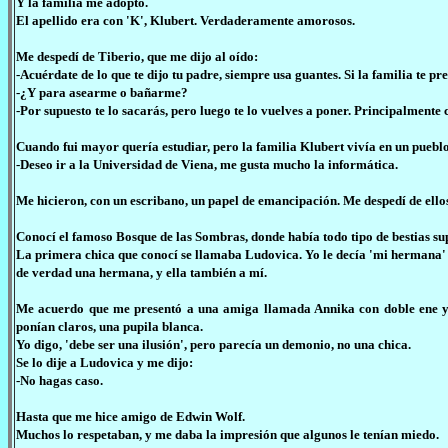
Y la familia me adoptó.
El apellido era con 'K', Klubert. Verdaderamente amorosos.
Me despedí de Tiberio, que me dijo al oído:
-Acuérdate de lo que te dijo tu padre, siempre usa guantes. Si la familia te pr
-¿Y para asearme o bañarme?
-Por supuesto te lo sacarás, pero luego te lo vuelves a poner. Principalmente 
Cuando fui mayor quería estudiar, pero la familia Klubert vivía en un pueblo
-Deseo ir a la Universidad de Viena, me gusta mucho la informática.
Me hicieron, con un escribano, un papel de emancipación. Me despedí de ellos
Conocí el famoso Bosque de las Sombras, donde había todo tipo de bestias su
La primera chica que conocí se llamaba Ludovica. Yo le decía 'mi hermana'
de verdad una hermana, y ella también a mí.
Me acuerdo que me presentó a una amiga llamada Annika con doble ene y k
ponían claros, una pupila blanca.
Yo digo, 'debe ser una ilusión', pero parecía un demonio, no una chica.
Se lo dije a Ludovica y me dijo:
-No hagas caso.
Hasta que me hice amigo de Edwin Wolf.
Muchos lo respetaban, y me daba la impresión que algunos le tenían miedo.