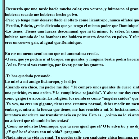
-Recuerdo que una tarde hacía mucho calor, era verano, y fuimos no al gran 
hubieras tocado me hubieras hecho polvo.
-Pero yo tengo muy desarrollado el olfato como licántropo, nunca olfateé qu
-Perdón, Edwin, ¿estás diciendo que yo tengo el mismo poder que Dominique
-Lo tienes. Tienes una fuerza descomunal que ni tú mismo lo sabes. Si cu
hubiera tomado de los hombros me hubiera muerto desecho en polvo. Y tú nu
eres un cuervo gris, al igual que Dominique.
En ese momento sentí como que mi autoestima crecía.
-O sea, que yo podría ir al bosque, sin guantes, y ninguna bestia podrá hace
-Así es. Pero si vas conmigo, por favor, ponte los guantes.
-Te has quedado pensando.
Lo miré a mi amigo licántropo, y le dije:
-Cuando era chico, mi padre me dijo "Te compro unos guantes de cuero sint
una petición, es una orden. Y la cumplirás a rajatabla". Y ahora me doy cuen
como grígori o arconte. La religión, los nombres como "ángeles caídos" que 
-Ya ves, no eres un gigante, tienes una estatura normal, debes medir un met
embargo, mírate, la fuerza que tienes, me has vencido a mí. Si lucháramos, o
intentara morderte me transformaría en polvo. Esto es... ¿cómo no lo vi an
no advertí que tú también los tenías?
¿Cómo no advirtió Domínique, que tú eres igual que él? O lo advirtió y no di
-¿Y qué haré ahora con mi vida? -pregunté.
-Nada, sigue tu vida normal. Tú puedes salir con cualquier chica humana, no