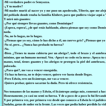
-Mi verdadero padre es Semyazza.
-¿Y tu madre?
-Mi madre murió al nacer yo y me puso un apoderado, Tiberio, que me alejó
del poblado donde estaba la familia Klubert, para que pudiera viajar aquí a
Y miró mis guantes:
-¿Por qué siempre llevas guantes, como Dominique?
-¡Espera, espera!, ¿de qué estás hablando, ahora piensas que soy como Domin
nada.
-No, no lo hagas, no lo hagas.
-¿Piensas que yo soy, cómo le has dicho a él, un cuervo gris? ¿Piensas que yo
-No sé, pero... ¿Nunca has probado tu fuerza?
-No.
-Bien. ¿Tienes tu mano cubierta por un abrigo?, todo el brazo y el antebr
mínimo, que un humano normal. Ven. -Apoyó su codo en la mesa-. Apoya tu cod
manos, total, tienes guantes y los abrigos te protegen la piel del antebraz
pulseada.
-¿Para qué?, me vas a vencer enseguida.
-Tú haz tu fuerza, no te dejes vencer, quiero ver hasta donde llegas.
-Pero Edwin, eres un licántropo, me vas a vencer.
-Quiero probar, quiero sacarme la duda. Pero tú ofrece resistencia.
Nos tomamos de las manos y Edwin, el licántropo amigo mío, comenzó a hace
Honestamente, yo casi no sentí su fuerza. Y de a poco de a poco lo fui llevando,
Y por primera vez, por primera vez desde que conozco a Edwin lo vi palidec
Sudaba, gotas de sudor en la frente. Las veces que podía haber perdido la vid