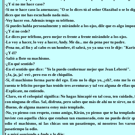
-¿Y si no me hace caso?
-Si no te hace caso la amenazas; "O se lo dices tú al señor Olazábal o se lo di
dices que me has escuchado nada más.
-Voy hacer eso. Además tengo su teléfono.
-Si puedes habla personalmente y mirándole a los ojos, dile que es algo import
-¿Y si no cede?
-Le dices por teléfono, pero mejor es frente a frente mirándole a los ojos.
-Lo voy a hacer, lo voy a hacer, Andy. Me da... me da pena por tu padre.
-Pena no, al fin y al cabo es un hombre, él sabrá, yo ya una vez le dije: "Kari
-¿Y él?
-Salió a flote su machismo.
-¿En qué sentido?
-En el sentido que dice: "Yo la puedo conformar mejor que Jean Lebreté".
-¡Ja, ja, ja! -reí-, pero eso es de chiquilín.
-Sí, él machismo forma parte del ego. Esto no lo digo yo, ¿eh?, esto me lo e
cuenta te felicito porque has tenido tres aventuras y tal vez alguna de ellas q
-Explícate, no entiendo.
-Claro, en el coloquial significa: No hagas hincapié en tal cosa, ten cuidado,
con ninguna de ellas. Sal, disfruta, pero sabes que más de ahí no te sirve, no 
-Bueno, de alguna manera estoy más templado.
-No, yo pienso con respeto, como amigo, Kirán, yo pienso que te ha templado
tuviste con aquella chica que estaban tan enamorado, esto no puedo decir
odio el machismo, ni las chicas son un pasatiempo, ni nosotros los var
pasatiempo la odio.
Lo miré sonriendo a Andy y le dije: