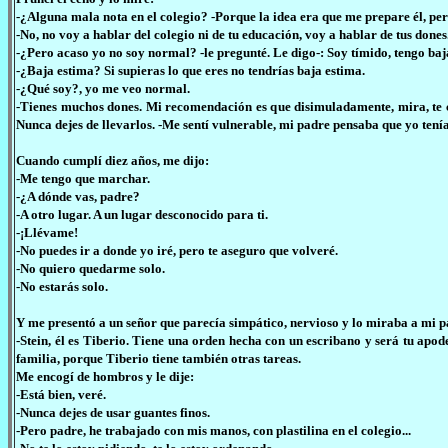
-¿Alguna mala nota en el colegio? -Porque la idea era que me prepare él, pe
-No, no voy a hablar del colegio ni de tu educación, voy a hablar de tus don
-¿Pero acaso yo no soy normal? -le pregunté. Le digo-: Soy tímido, tengo baj
-¿Baja estima? Si supieras lo que eres no tendrías baja estima.
-¿Qué soy?, yo me veo normal.
-Tienes muchos dones. Mi recomendación es que disimuladamente, mira, te 
Nunca dejes de llevarlos. -Me sentí vulnerable, mi padre pensaba que yo tení
Cuando cumplí diez años, me dijo:
-Me tengo que marchar.
-¿A dónde vas, padre?
-A otro lugar. A un lugar desconocido para ti.
-¡Llévame!
-No puedes ir a donde yo iré, pero te aseguro que volveré.
-No quiero quedarme solo.
-No estarás solo.
Y me presentó a un señor que parecía simpático, nervioso y lo miraba a mi pad
-Stein, él es Tiberio. Tiene una orden hecha con un escribano y será tu apo
familia, porque Tiberio tiene también otras tareas.
Me encogí de hombros y le dije:
-Está bien, veré.
-Nunca dejes de usar guantes finos.
-Pero padre, he trabajado con mis manos, con plastilina en el colegio...