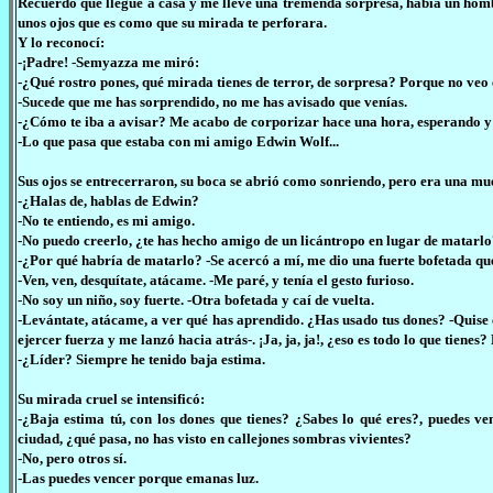
Recuerdo que llegué a casa y me llevé una tremenda sorpresa, había un homb
unos ojos que es como que su mirada te perforara.
Y lo reconocí:
-¡Padre! -Semyazza me miró:
-¿Qué rostro pones, qué mirada tienes de terror, de sorpresa? Porque no veo e
-Sucede que me has sorprendido, no me has avisado que venías.
-¿Cómo te iba a avisar? Me acabo de corporizar hace una hora, esperando y es
-Lo que pasa que estaba con mi amigo Edwin Wolf...
Sus ojos se entrecerraron, su boca se abrió como sonriendo, pero era una mu
-¿Halas de, hablas de Edwin?
-No te entiendo, es mi amigo.
-No puedo creerlo, ¿te has hecho amigo de un licántropo en lugar de matarl
-¿Por qué habría de matarlo? -Se acercó a mí, me dio una fuerte bofetada que
-Ven, ven, desquítate, atácame. -Me paré, y tenía el gesto furioso.
-No soy un niño, soy fuerte. -Otra bofetada y caí de vuelta.
-Levántate, atácame, a ver qué has aprendido. ¿Has usado tus dones? -Quise
ejercer fuerza y me lanzó hacia atrás-. ¡Ja, ja, ja!, ¿eso es todo lo que tiene
-¿Líder? Siempre he tenido baja estima.
Su mirada cruel se intensificó:
-¿Baja estima tú, con los dones que tienes? ¿Sabes lo qué eres?, puedes ve
ciudad, ¿qué pasa, no has visto en callejones sombras vivientes?
-No, pero otros sí.
-Las puedes vencer porque emanas luz.