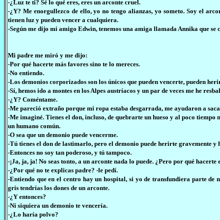
-¿Luz te ti? Sé lo qué eres, eres un arconte cruel.
-¿Y? Me enorgullezco de ello, yo no tengo alianzas, yo someto. Soy el arc
tienen luz y pueden vencer a cualquiera.
-Según me dijo mi amigo Edwin, tenemos una amiga llamada Annika que se c
Mi padre me miró y me dijo:
-Por qué hacerte más favores sino te lo mereces.
-No entiendo.
-Los demonios corporizados son los únicos que pueden vencerte, pueden herirt
-Sí, hemos ido a montes en los Alpes austríacos y un par de veces me he res
-¿Y? Coméntame.
-Me pareció extraño porque mi ropa estaba desgarrada, me ayudaron a sacar
-Me imaginé. Tienes el don, incluso, de quebrarte un hueso y al poco tiempo 
un humano común.
-O sea que un demonio puede vencerme.
-Tú tienes el don de lastimarlo, pero el demonio puede herirte gravemente y 
-Entonces no soy tan poderoso, y tú tampoco.
-¡Ja, ja, ja! No seas tonto, a un arconte nada lo puede. ¿Pero por qué hacerte 
-¿Por qué no te explicas padre? -le pedí.
-Entiendo que en el centro hay un hospital, si yo de transfundiera parte de
gris tendrías los dones de un arconte.
-¿Y entonces?
-Ni siquiera un demonio te vencería.
-¿Lo haría polvo?