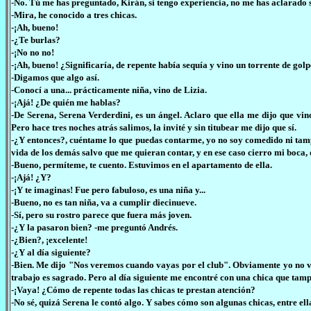
-No. Tú me has preguntado, Kirán, si tengo experiencia, no me has aclarado s
-Mira, he conocido a tres chicas.
-¡Ah, bueno!
-¿Te burlas?
-¡No no no!
-¡Ah, bueno! ¿Significaría, de repente había sequía y vino un torrente de gol
-Digamos que algo así.
-Conocí a una... prácticamente niña, vino de Lizia.
-¡Ajá! ¿De quién me hablas?
-De Serena, Serena Verderdini, es un ángel. Aclaro que ella me dijo que vi
Pero hace tres noches atrás salimos, la invité y sin titubear me dijo que sí.
-¿Y entonces?, cuéntame lo que puedas contarme, yo no soy comedido ni tampo
vida de los demás salvo que me quieran contar, y en ese caso cierro mi boca, 
-Bueno, permíteme, te cuento. Estuvimos en el apartamento de ella.
-¡Ajá! ¿Y?
-¡Y te imaginas! Fue pero fabuloso, es una niña y...
-Bueno, no es tan niña, va a cumplir diecinueve.
-Sí, pero su rostro parece que fuera más joven.
-¿Y la pasaron bien? -me preguntó Andrés.
-¿Bien?, ¡excelente!
-¿Y al día siguiente?
-Bien. Me dijo "Nos veremos cuando vayas por el club". Obviamente yo no voy 
trabajo es sagrado. Pero al día siguiente me encontré con una chica que ta
-¡Vaya! ¿Cómo de repente todas las chicas te prestan atención?
-No sé, quizá Serena le contó algo. Y sabes cómo son algunas chicas, entre 