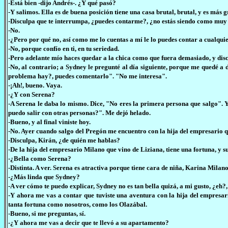
-Está bien -dijo Andrés-. ¿Y qué pasó?
-Y salimos. Ella es de buena posición tiene una casa brutal, brutal, y es más 
-Disculpa que te interrumpa, ¿puedes contarme?, ¿no estás siendo como muy 
-No.
-¿Pero por qué no, así como me lo cuentas a mí le lo puedes contar a cualqui
-No, porque confío en ti, en tu seriedad.
-Pero adelante mío haces quedar a la chica como que fuera demasiado, y disc
-No, al contrario; a Sydney le pregunté al día siguiente, porque me quedé 
problema hay?, puedes comentarlo". "No me interesa".
-¡Ah!, bueno. Vaya.
-¿Y con Serena?
-A Serena le daba lo mismo. Dice, "No eres la primera persona que salgo". 
puedo salir con otras personas?". Me dejó helado.
-Bueno, y al final viniste hoy.
-No. Ayer cuando salgo del Pregón me encuentro con la hija del empresario q
-Disculpa, Kirán, ¿de quién me hablas?
-De la hija del empresario Milano que vino de Liziana, tiene una fortuna, y su
-¿Bella como Serena?
-Distinta. A ver. Serena es atractiva porque tiene cara de niña, Karina Milano
-¿Más linda que Sydney?
-A ver cómo te puedo explicar, Sydney no es tan bella quizá, a mi gusto, ¿eh?, 
-Y ahora me vas a contar que tuviste una aventura con la hija del empresari
tanta fortuna como nosotros, como los Olazábal.
-Bueno, si me preguntas, sí.
-¿Y ahora me vas a decir que te llevó a su apartamento?