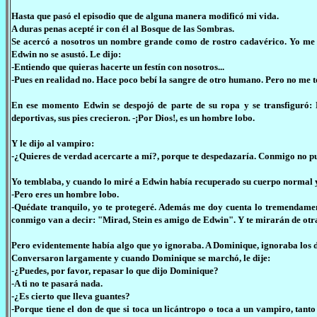
Hasta que pasó el episodio que de alguna manera modificó mi vida.
A duras penas acepté ir con él al Bosque de las Sombras.
Se acercó a nosotros un nombre grande como de rostro cadavérico. Yo me 
Edwin no se asustó. Le dijo:
-Entiendo que quieras hacerte un festín con nosotros...
-Pues en realidad no. Hace poco bebí la sangre de otro humano. Pero no me te
En ese momento Edwin se despojó de parte de su ropa y se transfiguró: Le
deportivas, sus pies crecieron. -¡Por Dios!, es un hombre lobo.
Y le dijo al vampiro:
-¿Quieres de verdad acercarte a mí?, porque te despedazaría. Conmigo no pu
Yo temblaba, y cuando lo miré a Edwin había recuperado su cuerpo normal y se
-Pero eres un hombre lobo.
-Quédate tranquilo, yo te protegeré. Además me doy cuenta lo tremendament
conmigo van a decir: "Mirad, Stein es amigo de Edwin". Y te mirarán de otr
Pero evidentemente había algo que yo ignoraba. A Dominique, ignoraba los d
Conversaron largamente y cuando Dominique se marchó, le dije:
-¿Puedes, por favor, repasar lo que dijo Dominique?
-A ti no te pasará nada.
-¿Es cierto que lleva guantes?
-Porque tiene el don de que si toca un licántropo o toca a un vampiro, tant