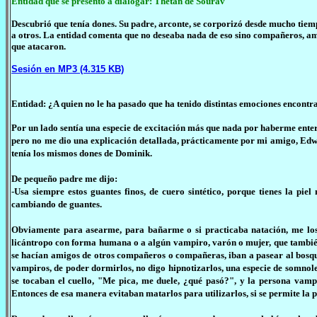
Entidad que se presentó a dialogar: Thetan de Sourav
Descubrió que tenía dones. Su padre, arconte, se corporizó desde mucho tiemp
a otros. La entidad comenta que no deseaba nada de eso sino compañeros, am
que atacaron.
Sesión en MP3 (4.315 KB)
Entidad: ¿A quien no le ha pasado que ha tenido distintas emociones encontr
Por un lado sentía una especie de excitación más que nada por haberme ente
pero no me dio una explicación detallada, prácticamente por mi amigo, Ed
tenía los mismos dones de Dominik.
De pequeño padre me dijo:
-Usa siempre estos guantes finos, de cuero sintético, porque tienes la pi
cambiando de guantes.
Obviamente para asearme, para bañarme o si practicaba natación, me los 
licántropo con forma humana o a algún vampiro, varón o mujer, que también
se hacían amigos de otros compañeros o compañeras, iban a pasear al bosque
vampiros, de poder dormirlos, no digo hipnotizarlos, una especie de somnol
se tocaban el cuello, "Me pica, me duele, ¿qué pasó?", y la persona vamp
Entonces de esa manera evitaban matarlos para utilizarlos, si se permite la