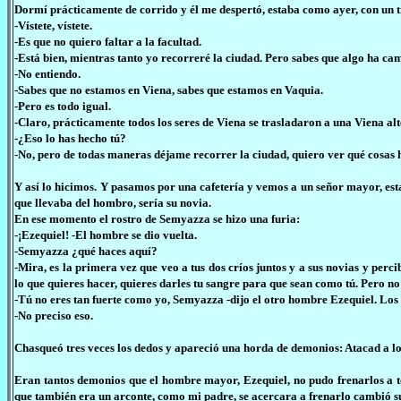
Dormí prácticamente de corrido y él me despertó, estaba como ayer, con un t
-Vístete, vístete.
-Es que no quiero faltar a la facultad.
-Está bien, mientras tanto yo recorreré la ciudad. Pero sabes que algo ha c
-No entiendo.
-Sabes que no estamos en Viena, sabes que estamos en Vaquia.
-Pero es todo igual.
-Claro, prácticamente todos los seres de Viena se trasladaron a una Viena alt
-¿Eso lo has hecho tú?
-No, pero de todas maneras déjame recorrer la ciudad, quiero ver qué cosas h
Y así lo hicimos. Y pasamos por una cafetería y vemos a un señor mayor, e
que llevaba del hombro, sería su novia.
En ese momento el rostro de Semyazza se hizo una furia:
-¡Ezequiel! -El hombre se dio vuelta.
-Semyazza ¿qué haces aquí?
-Mira, es la primera vez que veo a tus dos críos juntos y a sus novias y percib
lo que quieres hacer, quieres darles tu sangre para que sean como tú. Pero no
-Tú no eres tan fuerte como yo, Semyazza -dijo el otro hombre Ezequiel. Los 
-No preciso eso.
Chasqueó tres veces los dedos y apareció una horda de demonios: Atacad a lo
Eran tantos demonios que el hombre mayor, Ezequiel, no pudo frenarlos a to
que también era un arconte, como mi padre, se acercara a frenarlo cambió su