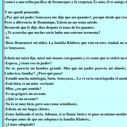
conocí a una tribu pacífica de licántropos y lo respetan. Es más, él es amigo d
Y me quedé pensando.
¿Por qué mi padre Semyazza me dijo que use guantes?, porque desde que era ch
Pero a diferencia de Dominique, Edwin no me tenía miedo.
Recuerdo que le dije, días después el tema de los guantes:
-¿Te acuerdas que noches atrás hubo una enorme tormenta?
-Sí.
-Bien. Rememoré mi niñez. La familia Klubert, que está en otra ciudad, no 
es Semyazza.
Edwin me miró fijo, miró mis manos con guantes y es como que se retiró un 
-Espera, ¿cómo era tu padre?
-No sé, parecía un hombre grande. Más que mi padre parecía mi abuelo;
Ludovica, Annika?. ¿Pero qué pasa?
-Estudié mucha mitología, Stein. Semyazza... Lo vi en la enciclopedia el nomb
-Está bien, es un mito -exclamé.
-Mito, ¿en qué sentido?
-Es un grígori, un arconte.
-¿Qué es un arconte?
-No lo sé muy bien, pero son como semidioses.
-Edwin, no me hagas chistes.
-Estoy hablando el serio. Además, si se llama Stein y te puso su mismo nomb
-Porque antes de que me adoptara la familia Klubert...
-¿Cómo adoptado?