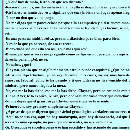
-¿Y qué hay de malo, Kirán, en que sea distinta?
-Recién entramos, me dio un beso en la mejilla se despidió de mí y se puso a 
-Kirán, eso es fantástico, esto significa que encaja bien a un lugar apenas lleg
-Tiene un don que yo no tengo.
-No me digas que te pones celoso porque ella es empática y a ti te cuesta más..
-No sé, a veces se me cruza en la cabeza cómo se fijó en mí; es locuaz, se rí
reír.
-Es una persona multifacética, pero multifacética para bien, para bien.
-Y es de lo que yo carezco, de eso carezco.
-Bienvenido sea que ella sea así, ¿qué más quieres?
-Bueno, porque a veces me pregunto cómo se fijó en mí, porque no viajó a 
derecho penal... ¡Je!, no sé.
-No sabes, ¿qué?
-Clayton, pienso que en algún momento otro la puede conquistar. ¿Qué harías
-Mira -me dijo Clayton-, yo no soy de contar mis cosas, yo soy más bien de
amorosa, laboral, como te ha pasado a ti que todavía no has vencido del t
ministro, pero nunca llegas a la meta.
-No, eso me lo has dicho, eso me lo has dicho, Clayton, pero no entiendo esto q
-Claro. A ver, te lo explico, Kirán, pero ahora tú me vas a tener que escucha
-No me digas que el gran Jorge Clayton quiere que yo lo oriente.
-Primero, no soy gran soy simplemente Clayton.
-¿A pesar de que te dijeron que por árbol genealógico verdaderamente eres 
-Aquí no se usa eso, aquí no hay monarquía, aquí hay democracia, así que l
servirte como ejemplo, no para que me orientes, no sé si está claro.
-Sí. O sea, que te suceden cosas o te han sucedido y has actuado de una maner