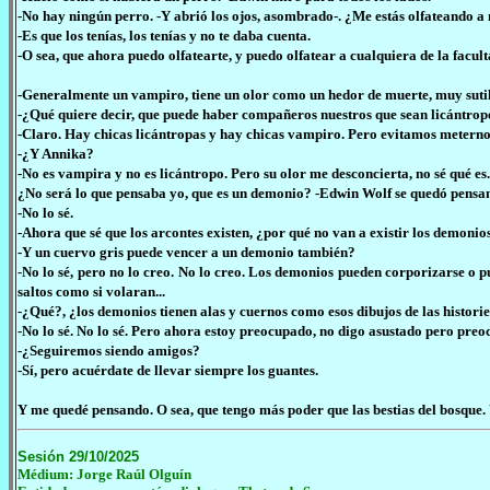
-No hay ningún perro. -Y abrió los ojos, asombrado-. ¿Me estás olfateando a
-Es que los tenías, los tenías y no te daba cuenta.
-O sea, que ahora puedo olfatearte, y puedo olfatear a cualquiera de la facu
-Generalmente un vampiro, tiene un olor como un hedor de muerte, muy sutil,
-¿Qué quiere decir, que puede haber compañeros nuestros que sean licántrop
-Claro. Hay chicas licántropas y hay chicas vampiro. Pero evitamos meterno
-¿Y Annika?
-No es vampira y no es licántropo. Pero su olor me desconcierta, no sé qué es.
¿No será lo que pensaba yo, que es un demonio? -Edwin Wolf se quedó pensa
-No lo sé.
-Ahora que sé que los arcontes existen, ¿por qué no van a existir los demonios
-Y un cuervo gris puede vencer a un demonio también?
-No lo sé, pero no lo creo. No lo creo. Los demonios pueden corporizarse o 
saltos como si volaran...
-¿Qué?, ¿los demonios tienen alas y cuernos como esos dibujos de las histori
-No lo sé. No lo sé. Pero ahora estoy preocupado, no digo asustado pero pre
-¿Seguiremos siendo amigos?
-Sí, pero acuérdate de llevar siempre los guantes.
Y me quedé pensando. O sea, que tengo más poder que las bestias del bosque. 
Sesión 29/10/2025
Médium: Jorge Raúl Olguín