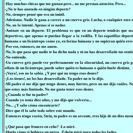
-Hay muchas chicas que me gustan pero... no me prestan atención. Pero...
-¿No te has anotado en ningún deporte?
-No, siempre pensé que era un inútil.
-Atletismo. Nadie le gana a correr a un cuervo gris. Lucha, o cualquier otro 
-No, no lo intenté. Apenas si se nadar.
-Anótate en un deporte. El problema es que en un deporte tendrás que us
deportivos, que apenas te puedan llegar a la rodilla. Y las zapatillas depor
humana o un licántropo como yo, en forma humana y no supieran quién eres y
-Por eso, entonces, no me anoto.
-No, lo que pasa que nadie te ha dicho nada y tú no has desarrollado tus senti
-No entiendo.
-Un cuervo gris puede ver perfectamente en la obscuridad, un cuervo gris p
olfato de un licántropo, puede saber quién es humano o quién huele distinto.
-¡Vaya!, eso no lo sabía. ¿Y por qué no tengo esos dones?
-¡Los tienes!, no los has desarrollado. Tu padre no te lo dijo.
-Mi padre sí me dijo que tengo dones, muy fuertes, pero no me dijo cuáles. 
que estoy más limitado. No me gusta tener esos dones.
-¿Cuando se fue tu padre?
-Cuando yo tenía diez años, y me dijo que volvería...
-No... ¿Y sabe cómo encontrarte?
-Dice que él lo sabe todo sobre este mundo.
-Entonces tengo razón, Stein, tu padre es un arconte, eres hijo de un dios meno
-¿Qué pasa que frunces en ceño? -Lo miré.
-Huelo cómo si hubiera un perro. -Edwin miró para todos los lados.