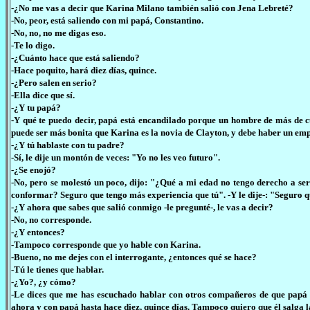
-¿No me vas a decir que Karina Milano también salió con Jena Lebreté?
-No, peor, está saliendo con mi papá, Constantino.
-No, no, no me digas eso.
-Te lo digo.
-¿Cuánto hace que está saliendo?
-Hace poquito, hará diez días, quince.
-¿Pero salen en serio?
-Ella dice que sí.
-¿Y tu papá?
-Y qué te puedo decir, papá está encandilado porque un hombre de más de cua
puede ser más bonita que Karina es la novia de Clayton, y debe haber un empa
-¿Y tú hablaste con tu padre?
-Sí, le dije un montón de veces: "Yo no les veo futuro".
-¿Se enojó?
-No, pero se molestó un poco, dijo: "¿Qué a mi edad no tengo derecho a ser
conformar? Seguro que tengo más experiencia que tú". -Y le dije-: "Seguro q
-¿Y ahora que sabes que salió conmigo -le pregunté-, le vas a decir?
-No, no corresponde.
-¿Y entonces?
-Tampoco corresponde que yo hable con Karina.
-Bueno, no me dejes con el interrogante, ¿entonces qué se hace?
-Tú le tienes que hablar.
-¿Yo?, ¿y cómo?
-Le dices que me has escuchado hablar con otros compañeros de que papá es
ahora y con papá hasta hace diez, quince días. Tampoco quiero que él salga 