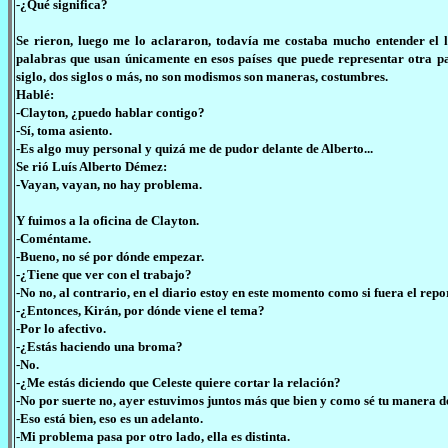
-¿Qué significa?
Se rieron, luego me lo aclararon, todavía me costaba mucho entender el l
palabras que usan únicamente en esos países que puede representar otra p
siglo, dos siglos o más, no son modismos son maneras, costumbres.
Hablé:
-Clayton, ¿puedo hablar contigo?
-Sí, toma asiento.
-Es algo muy personal y quizá me de pudor delante de Alberto...
Se rió Luís Alberto Démez:
-Vayan, vayan, no hay problema.
Y fuimos a la oficina de Clayton.
-Coméntame.
-Bueno, no sé por dónde empezar.
-¿Tiene que ver con el trabajo?
-No no, al contrario, en el diario estoy en este momento como si fuera el re
-¿Entonces, Kirán, por dónde viene el tema?
-Por lo afectivo.
-¿Estás haciendo una broma?
-No.
-¿Me estás diciendo que Celeste quiere cortar la relación?
-No por suerte no, ayer estuvimos juntos más que bien y como sé tu manera de
-Eso está bien, eso es un adelanto.
-Mi problema pasa por otro lado, ella es distinta.