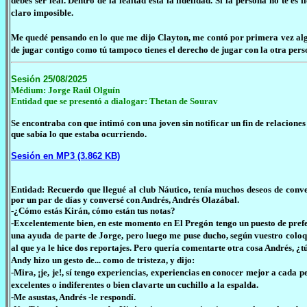
debes ser leal. Dentro de la lealtad está la fidelidad. Si la persona no te es 
claro imposible.
Me quedé pensando en lo que me dijo Clayton, me contó por primera vez algo
de jugar contigo como tú tampoco tienes el derecho de jugar con la otra pers
Sesión 25/08/2025
Médium: Jorge Raúl Olguín
Entidad que se presentó a dialogar: Thetan de Sourav
Se encontraba con que intimó con una joven sin notificar un fin de relacione
que sabía lo que estaba ocurriendo.
Sesión en MP3 (3.862 KB)
Entidad: Recuerdo que llegué al club Náutico, tenía muchos deseos de conv
por un par de días y conversé con Andrés, Andrés Olazábal.
-¿Cómo estás Kirán, cómo están tus notas?
-Excelentemente bien, en este momento en El Pregón tengo un puesto de prefer
una ayuda de parte de Jorge, pero luego me puse ducho, según vuestro coloqu
al que ya le hice dos reportajes. Pero quería comentarte otra cosa Andrés, ¿tú
Andy hizo un gesto de... como de tristeza, y dijo:
-Mira, ¡je, je!, sí tengo experiencias, experiencias en conocer mejor a cada 
excelentes o indiferentes o bien clavarte un cuchillo a la espalda.
-Me asustas, Andrés -le respondí.