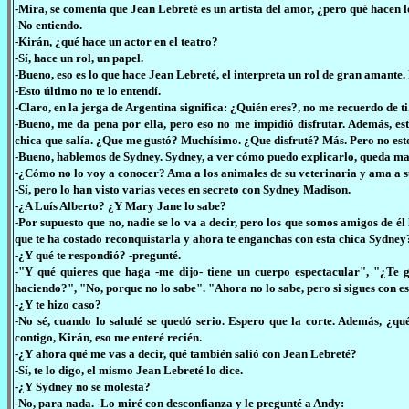
-Mira, se comenta que Jean Lebreté es un artista del amor, ¿pero qué hacen l
-No entiendo.
-Kirán, ¿qué hace un actor en el teatro?
-Sí, hace un rol, un papel.
-Bueno, eso es lo que hace Jean Lebreté, el interpreta un rol de gran amante. P
-Esto último no te lo entendí.
-Claro, en la jerga de Argentina significa: ¿Quién eres?, no me recuerdo de ti.
-Bueno, me da pena por ella, pero eso no me impidió disfrutar. Además, e
chica que salía. ¿Que me gustó? Muchísimo. ¿Que disfruté? Más. Pero no est
-Bueno, hablemos de Sydney. Sydney, a ver cómo puedo explicarlo, queda mal
-¿Cómo no lo voy a conocer? Ama a los animales de su veterinaria y ama a 
-Sí, pero lo han visto varias veces en secreto con Sydney Madison.
-¿A Luís Alberto? ¿Y Mary Jane lo sabe?
-Por supuesto que no, nadie se lo va a decir, pero los que somos amigos de é
que te ha costado reconquistarla y ahora te enganchas con esta chica Sydney
-¿Y qué te respondió? -pregunté.
-"Y qué quieres que haga -me dijo- tiene un cuerpo espectacular", "¿Te
haciendo?", "No, porque no lo sabe". "Ahora no lo sabe, pero si sigues con es
-¿Y te hizo caso?
-No sé, cuando lo saludé se quedó serio. Espero que la corte. Además, ¿q
contigo, Kirán, eso me enteré recién.
-¿Y ahora qué me vas a decir, qué también salió con Jean Lebreté?
-Sí, te lo digo, el mismo Jean Lebreté lo dice.
-¿Y Sydney no se molesta?
-No, para nada. -Lo miré con desconfianza y le pregunté a Andy: