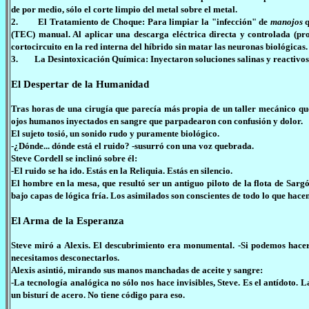
de por medio, sólo el corte limpio del metal sobre el metal.
2. El Tratamiento de Choque: Para limpiar la "infección" de
manojos
q
(TEC) manual. Al aplicar una descarga eléctrica directa y controlada (pr
cortocircuito en la red interna del híbrido sin matar las neuronas biológicas.
3. La Desintoxicación Química: Inyectaron soluciones salinas y reactivos
El Despertar de la Humanidad
Tras horas de una cirugía que parecía más propia de un taller mecánico que 
ojos humanos inyectados en sangre que parpadearon con confusión y dolor.
El sujeto tosió, un sonido rudo y puramente biológico.
-¿Dónde... dónde está el ruido? -susurró con una voz quebrada.
Steve Cordell se inclinó sobre él:
-El ruido se ha ido. Estás en la Reliquia. Estás en silencio.
El hombre en la mesa, que resultó ser un antiguo piloto de la flota de Sarg
bajo capas de lógica fría. Los asimilados son conscientes de todo lo que hace
El Arma de la Esperanza
Steve miró a Alexis. El descubrimiento era monumental. -Si podemos hacer 
necesitamos desconectarlos.
Alexis asintió, mirando sus manos manchadas de aceite y sangre:
-La tecnología analógica no sólo nos hace invisibles, Steve. Es el antídoto
un bisturí de acero. No tiene código para eso.