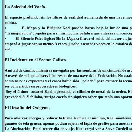
La Soledad del Vacío.
El espacio profundo, sin los filtros de realidad aumentada de una nave mod
cabina.
• El Mapa y la Brújula: Kael pasaba horas bajo la luz de una pequeñ
"Triangulación", repetía para sí mismo, una palabra que antes era un conce
• El Silencio Psicológico: Sin la IA para filtrar el ruido del motor o ajust
empezó a jugar con su mente. A veces, juraba escuchar voces en la estática d
red.
El Incidente en el Sector Calisto.
A mitad de camino, mientras navegaba por las sombras de un cinturón de aster
A través de su lupa, observó los restos de una nave de la Federación. No est
como nervios expuestos y el casco había sido "pelado" para extraer la tecno
ser convertidos en procesadores biológicos.
-Soy el último -susurró Kael, apretando el cilindro de metal de la orden. 
gravedad. Si él fallaba, Auriga caería sin siquiera saber que tenía una oport
El Desafío del Oxígeno.
Para ahorrar energía y reducir la firma térmica al mínimo, Kael mantenía el s
guantes de tela gruesa, apenas podían sujetar el lápiz de grafito para anotar 
La Alucinación: En el tercer día de viaje, Kael creyó ver a Steve Cordell s