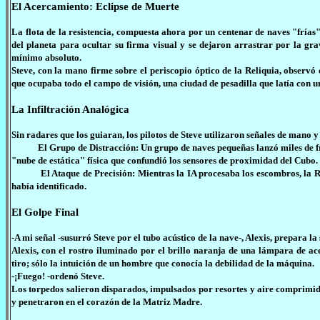
El Acercamiento: Eclipse de Muerte
La flota de la resistencia, compuesta ahora por un centenar de naves "frías"
del planeta para ocultar su firma visual y se dejaron arrastrar por la gra
mínimo absoluto.
Steve, con la mano firme sobre el periscopio óptico de la Reliquia, observ
que ocupaba todo el campo de visión, una ciudad de pesadilla que latía con 
La Infiltración Analógica
Sin radares que los guiaran, los pilotos de Steve utilizaron señales de mano
El Grupo de Distracción: Un grupo de naves pequeñas lanzó miles de frag
"nube de estática" física que confundió los sensores de proximidad del Cubo.
El Ataque de Precisión: Mientras la IA procesaba los escombros, la Reliq
había identificado.
El Golpe Final
-A mi señal -susurró Steve por el tubo acústico de la nave-, Alexis, prepara l
Alexis, con el rostro iluminado por el brillo naranja de una lámpara de ac
tiro; sólo la intuición de un hombre que conocía la debilidad de la máquina.
-¡Fuego! -ordenó Steve.
Los torpedos salieron disparados, impulsados por resortes y aire comprimido
y penetraron en el corazón de la Matriz Madre.