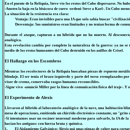
En el puente de la Reliquia, Steve vio los restos del Cubo dispersarse. No hu
-Anoten la baja en la bitácora de cuero -ordenó Steve a Kael-. Un Cubo menos
La situación de la resistencia era clara:
Ventaja: Eran invisibles para una IA que solo sabía buscar "civilizació
Desventaja: Sus suministros eran limitados y no tenían forma de comunic
Durante el ataque, capturan a un híbrido que no ha muerto. Al desconectar
analógica.
Esta revelación cambia por completo la naturaleza de la guerra: ya no se t
medio de los restos humeantes del Cubo destruido en los anillos de Crisel.
El Hallazgo en los Escombros
Mientras los recolectores de la Reliquia buscaban piezas de repuesto metáli
blindaje. El ser tenía el brazo izquierdo y parte del torso reemplazados po
visor de cromo, conservaba rasgos humanos reconocibles.
-Sigue vivo -anunció Miller por la línea de comunicación física del traje-. Y
El Experimento de Alexis
Llevaron al híbrido al laboratorio analógico de la nave, una habitación blin
mesa de operaciones, emitiendo un chirrido electrónico constante, un "grito 
-Si intentamos usar un escáner neuronal moderno para salvarlo, la IA de la
hacían los antiguos: con fuerza bruta y química.
1. El Aislamiento Galvánico: Alexis usó unas pinzas de cobre para cortar 