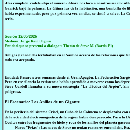
-Has cumplido, cadete -dijo el minero-. Ahora nos toca a nosotros ser invisibl
Garrick bajó la palanca. La última luz de la habitación, una bombilla de f
había experimentado, pero por primera vez en días, se sintió a salvo. La 
serlo.
Sesión 12/05/2026
Médium: Jorge Raúl Olguín
Entidad que se presentó a dialogar: Thetán de Steve M
. (Rarda-El)
Amigos y conocidos tertuliaban en el Náutico acerca de las relaciones que ten
todo era aceptado.
Entidad: Pasaron tres semanas desde el Gran Apagón. La Federación Sargón, 
Pero en ese silencio la resistencia había aprendido a moverse como los depr
Steve Cordell llamaba a su nueva estrategia "La Táctica del Arpón". Sin r
peligrosa.
El Escenario: Los Anillos de un Gigante
En la periferia del sistema Crisel, un Cubo de la Colmena se desplazaba con
de la actividad electromagnética de la región había desaparecido. Para la I
Ocultos entre los fragmentos de hielo y roca de los anillos del planeta gaseo
Naves "Frías": Las naves de Steve no tenían reactores encendidos. Estaba