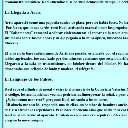
cronómetro mecánico. Kael entendió: si se dormía demasiado tiempo, la deriva
La Llegada a Arris.
Arris apareció como una pequeña canica de plata, pero no había luces. No hab
-Por favor, que no sea tarde -rezó Kael, activando manualmente los propulso
El "Saltamontes" comenzó a vibrar violentamente al entrar en la tenue atmós
sus manos sobre las palancas y su ojo pegado a la mira óptica, buscando l
Mineros.
El aire en la base subterránea de Arris era pesado, estancado por el raciona
labios agrietados, fue escoltado por dos mineros veteranos que sostenían rifl
Llegaron a la sala de transmisiones, un búnker dentro del búnker. No hab
descansaba una reliquia de latón y madera: el telégrafo.
El Lenguaje de los Pulsos.
Kael sacó el cilindro de metal y extrajo el mensaje de la Consejera Valerius.
el código, los asentamientos vecinos podrían malinterpretar la señal, o peor 
-¿Saben cómo usar esto? -preguntó Kael, mirando a los mineros.
-Mi abuelo me enseñó -respondió uno de ellos, un hombre de hombros anchos
de Crisel freían los repetidores. Pero hace cincuenta años que nadie toca esa 
Kael se sentó frente al aparato. El silencio en la sala era sepulcral. Alex
viaje en la nave insignia.