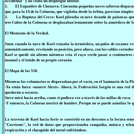
accidental" y no como un despliegue militar.
2. El Enjambre de Chatarra: Cincuenta pequeñas naves salieron disparadas 
que, para la IA de la Colmena, que vigilaba desde la órbita, parecían simple
3. La Ruptura del Cerco: Kael pilotaba su nave tirando de palancas que vi
tres Cubos de la Colmena se desplazaban lentamente sobre la atmósfera de S
El Momento de la Verdad.
Justo cuando la nave de Kael cruzaba la termósfera, un pulso de escaneo ver
automáticamente, revelando su posición, pero ahora, con los cables cortados
Kael se quedó sin aliento mientras veía el rayo verde pasar a centímetros d
manual y el latido de su propio corazón.
El Mapa de los 550.
Mientras los voluntarios se dispersaban por el vacío, en el Santuario de la P
-Ya están fuera -susurró Alexis-. Ahora, la Federación Sargón es una red d
quedarán a oscuras.
Steve miró hacia arriba, como si pudiera ver a través de las millas de roca.
-Y entonces, la Colmena morirá de hambre. Porque no se puede asimilar lo q
La travesía de Kael hacia Arris se convirtió en un descenso a la locura sen
"Corriente", la red de datos que proporcionaba compañía, música y teleme
respiración y el chasquido del metal enfriándose.