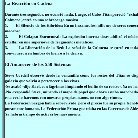
La Reacción en Cadena
Durante tres segundos, no ocurrió nada. Luego, el Cubo Titán pareció "exhala
Colmena, entró en una sobrecarga masiva.
1. El Silencio de los Híbridos: En un instante, los millones de seres conec
macabro.
2. El Colapso Estructural: La explosión interna desestabilizó el núcleo
estallar en una supernova de fragmentos metálicos.
3. La Liberación de la Red: La señal de la Colmena se cortó en toda la
convirtieron en tumbas de hierro a la deriva.
El Amanecer de los 550 Sistemas
Steve Cordell observó desde la ventanilla cómo los restos del Titán se disp
galaxia que volvía a pertenecer a los vivos.
-Se acabó -dijo Kael, con lágrimas limpiando el hollín de su rostro-. Ya no ha
-No -respondió Steve, mirando el mapa de papel que ahora estaba manchado 
esta vez lo haremos con nuestras propias manos, no con algoritmos.
La Federación Sargón había sobrevivido, pero el precio fue su propia tecnologí
puramente humano. La Federación Prima guardaba en las Cavernas de Aldemura,
Ya habría tiempo de activarlos nuevamente.