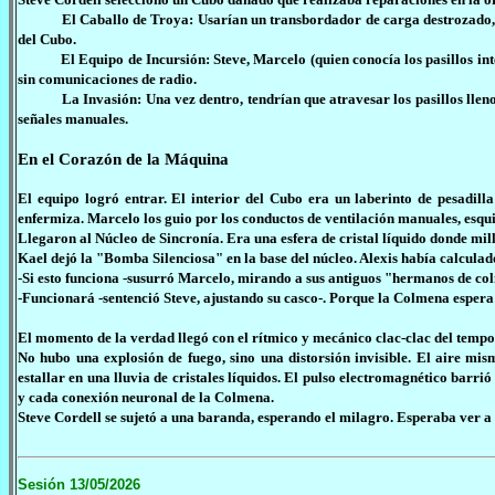
El Caballo de Troya: Usarían un transbordador de carga destrozado, pr
del Cubo.
El Equipo de Incursión: Steve, Marcelo (quien conocía los pasillos interno
sin comunicaciones de radio.
La Invasión: Una vez dentro, tendrían que atravesar los pasillos llenos d
señales manuales.
En el Corazón de la Máquina
El equipo logró entrar. El interior del Cubo era un laberinto de pesadill
enfermiza. Marcelo los guio por los conductos de ventilación manuales, esquiv
Llegaron al Núcleo de Sincronía. Era una esfera de cristal líquido donde mil
Kael dejó la "Bomba Silenciosa" en la base del núcleo. Alexis había calculad
-Si esto funciona -susurró Marcelo, mirando a sus antiguos "hermanos de colm
-Funcionará -sentenció Steve, ajustando su casco-. Porque la Colmena espera 
El momento de la verdad llegó con el rítmico y mecánico clac-clac del tempo
No hubo una explosión de fuego, sino una distorsión invisible. El aire mis
estallar en una lluvia de cristales líquidos. El pulso electromagnético barr
y cada conexión neuronal de la Colmena.
Steve Cordell se sujetó a una baranda, esperando el milagro. Esperaba ver a lo
Sesión 13/05/2026