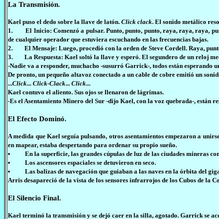
La Transmisión.
Kael puso el dedo sobre la llave de latón.
Click clack
. El sonido metálico res
1. El Inicio: Comenzó a pulsar. Punto, punto, punto, raya, raya, raya, pun
de cualquier operador que estuviera escuchando en las frecuencias bajas.
2. El Mensaje: Luego, procedió con la orden de Steve Cordell. Raya, punto
3. La Respuesta: Kael soltó la llave y esperó. El segundero de un reloj mecá
-Nadie va a responder, muchacho -susurró Garrick-, todos están esperando un
De pronto, un pequeño altavoz conectado a un cable de cobre emitió un sonido 
...
Click
...
Click-Clack
...
Click
...
Kael contuvo el aliento. Sus ojos se llenaron de lágrimas.
-Es el Asentamiento Minero del Sur -dijo Kael, con la voz quebrada-, están 
El Efecto Dominó.
A medida que Kael seguía pulsando, otros asentamientos empezaron a unirse.
en mapear, estaba despertando para ordenar su propio sueño.
• En la superficie, las grandes cúpulas de luz de las ciudades mineras co
• Los ascensores espaciales se detuvieron en seco.
• Las balizas de navegación que guiaban a las naves en la órbita del giga
Arris desapareció de la vista de los sensores infrarrojos de los Cubos de la 
El Silencio Final.
Kael terminó la transmisión y se dejó caer en la silla, agotado. Garrick se ac