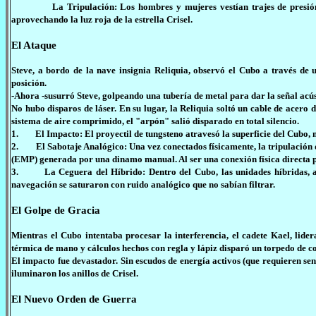
La Tripulación: Los hombres y mujeres vestían trajes de presión mec
aprovechando la luz roja de la estrella Crisel.
El Ataque
Steve, a bordo de la nave insignia Reliquia, observó el Cubo a través de u
posición.
-Ahora -susurró Steve, golpeando una tubería de metal para dar la señal acús
No hubo disparos de láser. En su lugar, la Reliquia soltó un cable de acero 
sistema de aire comprimido, el "arpón" salió disparado en total silencio.
1. El Impacto: El proyectil de tungsteno atravesó la superficie del Cubo, n
2. El Sabotaje Analógico: Una vez conectados físicamente, la tripulación 
(EMP) generada por una dinamo manual. Al ser una conexión física directa po
3. La Ceguera del Híbrido: Dentro del Cubo, las unidades híbridas, aco
navegación se saturaron con ruido analógico que no sabían filtrar.
El Golpe de Gracia
Mientras el Cubo intentaba procesar la interferencia, el cadete Kael, li
térmica de mano y cálculos hechos con regla y lápiz disparó un torpedo de c
El impacto fue devastador. Sin escudos de energía activos (que requieren sens
iluminaron los anillos de Crisel.
El Nuevo Orden de Guerra