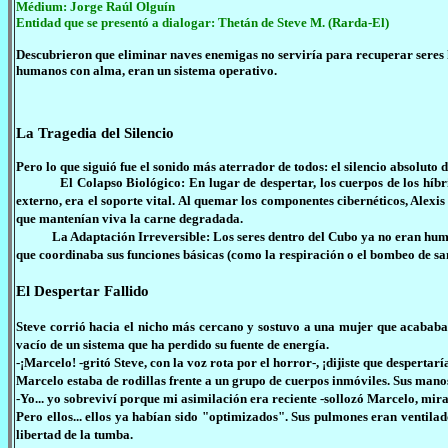
Médium: Jorge Raúl Olguín
Entidad que se presentó a dialogar: Thetán de Steve M
. (Rarda-El)
Descubrieron que eliminar naves enemigas no serviría para recuperar seres
humanos con alma, eran un sistema operativo.
La Tragedia del Silencio
Pero lo que siguió fue el sonido más aterrador de todos: el silencio absoluto 
El Colapso Biológico: En lugar de despertar, los cuerpos de los híbrid
externo, era el soporte vital. Al quemar los componentes cibernéticos, Alexis
que mantenían viva la carne degradada.
La Adaptación Irreversible: Los seres dentro del Cubo ya no eran humano
que coordinaba sus funciones básicas (como la respiración o el bombeo de sa
El Despertar Fallido
Steve corrió hacia el nicho más cercano y sostuvo a una mujer que acababa d
vacío de un sistema que ha perdido su fuente de energía.
-¡Marcelo! -gritó Steve, con la voz rota por el horror-, ¡dijiste que despertarí
Marcelo estaba de rodillas frente a un grupo de cuerpos inmóviles. Sus mano
-Yo... yo sobreviví porque mi asimilación era reciente -sollozó Marcelo, mi
Pero ellos... ellos ya habían sido "optimizados". Sus pulmones eran ventilad
libertad de la tumba.