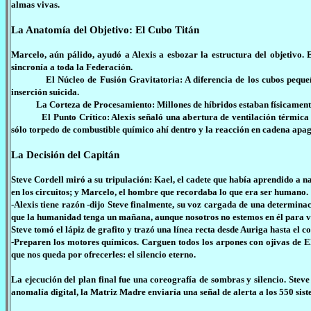
almas vivas.
La Anatomía del Objetivo: El Cubo Titán
Marcelo, aún pálido, ayudó a Alexis a esbozar la estructura del objetivo.
sincronía a toda la Federación.
El Núcleo de Fusión Gravitatoria: A diferencia de los cubos pequeños
inserción suicida.
La Corteza de Procesamiento: Millones de híbridos estaban físicamente "e
El Punto Crítico: Alexis señaló una abertura de ventilación térmica anal
sólo torpedo de combustible químico ahí dentro y la reacción en cadena apag
La Decisión del Capitán
Steve Cordell miró a su tripulación: Kael, el cadete que había aprendido a na
en los circuitos; y Marcelo, el hombre que recordaba lo que era ser humano.
-Alexis tiene razón -dijo Steve finalmente, su voz cargada de una determin
que la humanidad tenga un mañana, aunque nosotros no estemos en él para v
Steve tomó el lápiz de grafito y trazó una línea recta desde Auriga hasta el c
-Preparen los motores químicos. Carguen todos los arpones con ojivas de 
que nos queda por ofrecerles: el silencio eterno.
La ejecución del plan final fue una coreografía de sombras y silencio. Stev
anomalía digital, la Matriz Madre enviaría una señal de alerta a los 550 sist