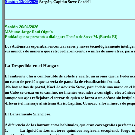
Sesión 13/05/2026
Sargón, Capitán Steve Cordell
Sesión 20/04/2026
Médium: Jorge Raúl Olguín
Entidad que se presentó a dialogar: Thetán de Steve M
. (Rarda-El)
Los Autómatas esperaban encontrar seres y naves tecnológicamente inteligen
sus mundos de manera que retrocedieron cientos o miles de años atrás, para n
La Despedida en el Hangar.
El ambiente olía a combustible de cohete y aceite, un aroma que la Federació
un casco de presión que carecía de pantalla de visualización frontal.
-No hay saltos de portal, Kael -le advirtió Steve, poniéndole una mano en el
un Cubo se cruza en tu camino, no intentes esconderte con sigilo electrónico;
aunque sus ojos reflejaban el terror de quien se lanza a un océano sin brújula 
-Llevaré el mensaje al sistema Arris, Capitán. Conozco a los mineros de pequ
El Lanzamiento Silencioso.
A diferencia de los lanzamientos habituales, que eran coreografías perfectas de
1. La Ignición: Los motores químicos rugieron, escupiendo fuego nara