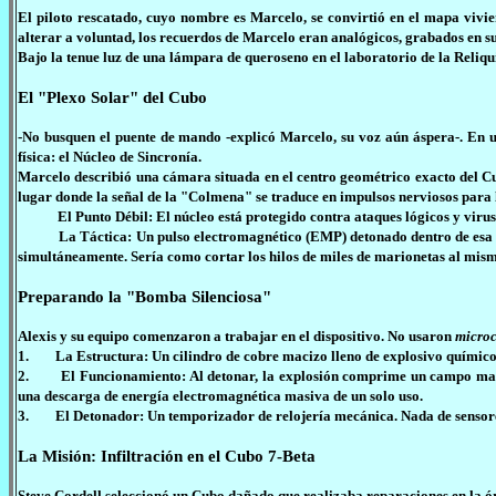
El piloto rescatado, cuyo nombre es Marcelo, se convirtió en el mapa vivien
alterar a voluntad, los recuerdos de Marcelo eran analógicos, grabados en su 
Bajo la tenue luz de una lámpara de queroseno en el laboratorio de la Reliq
El "Plexo Solar" del Cubo
-No busquen el puente de mando -explicó Marcelo, su voz aún áspera-. En 
física: el Núcleo de Sincronía.
Marcelo describió una cámara situada en el centro geométrico exacto del Cubo
lugar donde la señal de la "Colmena" se traduce en impulsos nerviosos para l
El Punto Débil: El núcleo está protegido contra ataques lógicos y virus i
La Táctica: Un pulso electromagnético (EMP) detonado dentro de esa cáma
simultáneamente. Sería como cortar los hilos de miles de marionetas al mis
Preparando la "Bomba Silenciosa"
Alexis y su equipo comenzaron a trabajar en el dispositivo. No usaron
microc
1. La Estructura: Un cilindro de cobre macizo lleno de explosivo químico
2. El Funcionamiento: Al detonar, la explosión comprime un campo magn
una descarga de energía electromagnética masiva de un solo uso.
3. El Detonador: Un temporizador de relojería mecánica. Nada de sensore
La Misión: Infiltración en el Cubo 7-Beta
Steve Cordell seleccionó un Cubo dañado que realizaba reparaciones en la ór