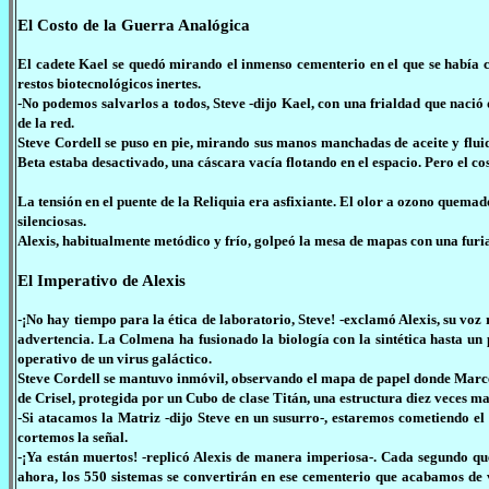
El Costo de la Guerra Analógica
El cadete Kael se quedó mirando el inmenso cementerio en el que se había 
restos biotecnológicos inertes.
-No podemos salvarlos a todos, Steve -dijo Kael, con una frialdad que nació d
de la red.
Steve Cordell se puso en pie, mirando sus manos manchadas de aceite y fluido
Beta estaba desactivado, una cáscara vacía flotando en el espacio. Pero el c
La tensión en el puente de la Reliquia era asfixiante. El olor a ozono quemad
silenciosas.
Alexis, habitualmente metódico y frío, golpeó la mesa de mapas con una furia q
El Imperativo de Alexis
-¡No hay tiempo para la ética de laboratorio, Steve! -exclamó Alexis, su voz
advertencia. La Colmena ha fusionado la biología con la sintética hasta un 
operativo de un virus galáctico.
Steve Cordell se mantuvo inmóvil, observando el mapa de papel donde Marce
de Crisel, protegida por un Cubo de clase Titán, una estructura diez veces m
-Si atacamos la Matriz -dijo Steve en un susurro-, estaremos cometiendo e
cortemos la señal.
-¡Ya están muertos! -replicó Alexis de manera imperiosa-. Cada segundo qu
ahora, los 550 sistemas se convertirán en ese cementerio que acabamos de vi