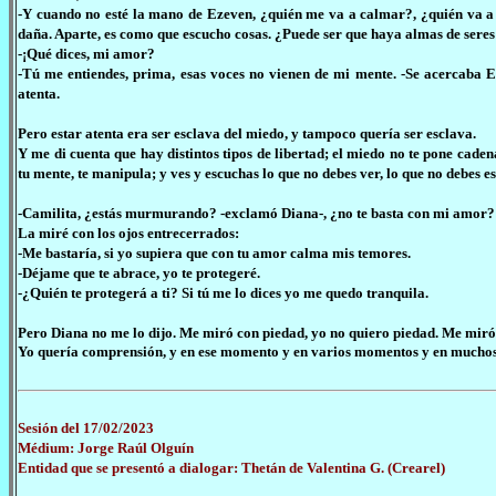
-Y cuando no esté la mano de Ezeven, ¿quién me va a calmar?, ¿quién va a 
daña. Aparte, es como que escucho cosas. ¿Puede ser que haya almas de sere
-¡Qué dices, mi amor?
-Tú me entiendes, prima, esas voces no vienen de mi mente. -Se acercaba Ez
atenta.
Pero estar atenta era ser esclava del miedo, y tampoco quería ser esclava.
Y me di cuenta que hay distintos tipos de libertad; el miedo no te pone caden
tu mente, te manipula; y ves y escuchas lo que no debes ver, lo que no debes e
-Camilita, ¿estás murmurando? -exclamó Diana-, ¿no te basta con mi amor?
La miré con los ojos entrecerrados:
-Me bastaría, si yo supiera que con tu amor calma mis temores.
-Déjame que te abrace, yo te protegeré.
-¿Quién te protegerá a ti? Si tú me lo dices yo me quedo tranquila.
Pero Diana no me lo dijo. Me miró con piedad, yo no quiero piedad. Me mir
Yo quería comprensión, y en ese momento y en varios momentos y en muchos
Sesión del 17/02/2023
Médium: Jorge Raúl Olguín
Entidad que se presentó a dialogar: Thetán de Valentina G. (Crearel)