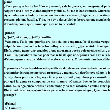
prima.
¿Pero por qué las luchas? Yo soy enemiga de la guerra, no me gusta el pode
saquean una aldea y violan mujeres y niñas... Sí, me lo han contado. Guerrer
Ayer había escuchado la conversación entre ese señor, Figaret, con vestim
presenciado una batalla. Y no, no voy a describir los horrores que escuché 
desvalida, como que... como que esto no tiene sentido.
-¡Diana!
-¿Qué?, mi amor, ¿Qué?, Camilita.
-Vámonos. Tú lo que querías era justicia, no venganza. Yo sí quería venga
culpable sino que actuó bajo los influjos de ese elfo, ¿qué sentido tiene q
Elefa, con su gente, arriesgarlos a que mueran, a que se peleen entre ellos, ¿q
-Camilita, por ahora no nos podemos ir hasta que no sepamos cómo va a rea
-Prima, apenas respira. -Me volví a abrazar a ella. Y me sentía tan desvalida,
Y pensaba aún en las aldeas más pacíficas, donde no existen las batallas ni lo
eres mujer de repente mejoras, progresas y murmuran detrás tuyo cómo lo log
Sí, soy chica pero escucho, soy chica pero aprendo, soy chica pero asimilo l
por qué la gente se comporta de esa manera. ¡Cuántos buenos he conocido!
cambio... Tengo cinco dedos en cada mano y no sé si alcanzo a contar cinco 
Disculpadme mi expresión básica pero es la manera que tengo. ¿Qué tiene la 
protege?
-¡Prima!
-Sí, Camilita.