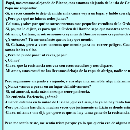
-Papá, nos estamos alejando de Bicano, nos estamos alejando de la isla de
Papá me respondía:
-Sí, a veces cuando te dejo dormida en la cama voy a un lugar y hablo con alg
-¿Pero por qué no fuimos todos juntos?
-Caltana, ¿sabes por qué nosotros tenemos esos pequeños escuditos de la Or
-Sí, pa, me lo dijiste, es para que la Orden del Rombo sepa que nosotros som
-Mi amor, Caltana, nosotros somos creyentes de Dios, no somos creyentes de 
-¿Y entonces? Tú me enseñaste que no hay que mentir.
-Sí, Caltana, pero a veces tenemos que mentir para no correr peligro. Cua
somos leales a ellos.
-¿Pero no puede pasar al revés, papá?
-¿Cómo?
-Claro, que la resistencia nos vea con estos escuditos y nos dispare.
-Mi amor, estos escuditos los llevamos debajo de la ropa de abrigo, nadie se 
Pero seguíamos viajando y viajando, y era algo interminable, algo intermina
-¿Nunca vamos a parar en un lugar definitivamente?
-Sí, mi amor, sí, nada más tienes que tener paciencia.
-No entiendo. Paciencia, ¿cómo?
-Cuando estemos en la mitad de Liziana, que es Lizia, ahí ya no hay tanto fa
-Pero pa, tú me has dicho muchas veces que justamente en Lizia es donde est
-Claro, mi amor -me dijo pa-, pero es que no hay tanta gente de la resistenci
Pero me sentía triste, me sentía triste porque yo lo que quería era de algun