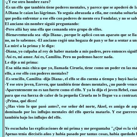
-¿Y ese otro hombre raro?
-Es un elfo que también tiene poderes mentales, y parece que se apoderó de l
A Diana le caían las lágrimas. Yo seguía abrazada a ella, me costaba soltarl
que podía enfrentar a ese elfo con poderes de mento era Fondalar, y no se sabí
El anciano sin nombre siguió preguntando:
-Pero allá hay una elfa que comanda otro grupo de elfos.
-Bienaventurada sea -dijo Diana-, porque le aplicó con un aparato que se lla
no, no lo sabemos. -El anciano cogió una hogaza de pan y se fue a sentar a un
La miré a la prima y le digo:
-Diana, yo culpaba al rey de haber matado a mis padres, pero entonces signifi
-Así es, mi amor. Así es, Camilita. Pero no podemos hacer nada.
Le dije a mi prima:
-Esa niña más chica que yo, llamada Ciruela, tiene como un poder en las m
elfo, a ese elfo con poderes mentales?
-Es sencillo, Camilita -dijo Diana-, el elfo se dio cuenta a tiempo y huyó haci
-Y ese otro joven, Ezeven, que también tiene dones mentales, ¿no puede venc
-Aparentemente no es tan fuerte como el elfo. Y ya lo dijo el joven Rebel, cu
para que esa fuerza de calor de la pequeña Ciruela no le llegue va a contraa
-¡Prima, qué dices!
-¿Has visto lo que pasó antes?, ese señor del norte, Aksel, es amigo de a
dominado por los influjos mentales del elfo quería matarlo. Y ese guerrer
también bajo los influjos del elfo.
Yo escuchaba las explicaciones de mi prima y me preguntaba "¿Qué es la vid
Apenas tenía dieciséis años y había pasado por tantas cosas, había quedado h