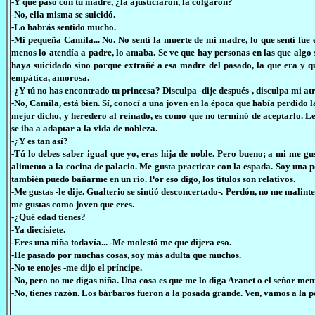
-Y qué pasó con tu madre, ¿la ajusticiaron, la colgaron?
-No, ella misma se suicidó.
-Lo habrás sentido mucho.
-Mi pequeña Camila... No. No sentí la muerte de mi madre, lo que sentí fu
menos lo atendía a padre, lo amaba. Se ve que hay personas en las que alg
haya suicidado sino porque extrañé a esa madre del pasado, la que era y que 
empática, amorosa.
-¿Y tú no has encontrado tu princesa? Disculpa -dije después-, disculpa mi at
-No, Camila, está bien. Sí, conocí a una joven en la época que había perdido 
mejor dicho, y heredero al reinado, es como que no terminó de aceptarlo. Le 
se iba a adaptar a la vida de nobleza.
-¿Y es tan así?
-Tú lo debes saber igual que yo, eras hija de noble. Pero bueno; a mi me g
alimento a la cocina de palacio. Me gusta practicar con la espada. Soy una
también puedo bañarme en un río. Por eso digo, los títulos son relativos.
-Me gustas -le dije. Gualterio se sintió desconcertado-. Perdón, no me malint
me gustas como joven que eres.
-¿Qué edad tienes?
-Ya diecisiete.
-Eres una niña todavía... -Me molestó me que dijera eso.
-He pasado por muchas cosas, soy más adulta que muchos.
-No te enojes -me dijo el príncipe.
-No, pero no me digas niña. Una cosa es que me lo diga Aranet o el señor ment
-No, tienes razón. Los bárbaros fueron a la posada grande. Ven, vamos a l