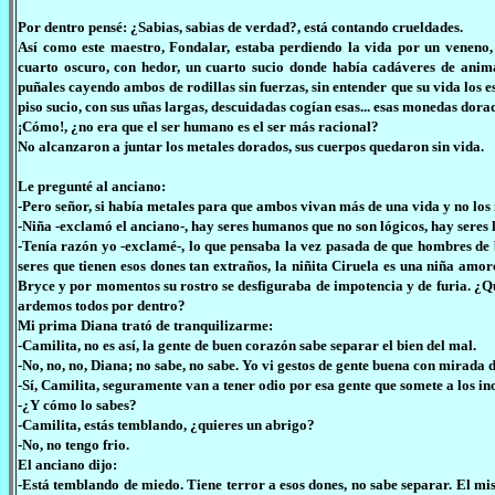
Por dentro pensé: ¿Sabias, sabias de verdad?, está contando crueldades.
Así como este maestro, Fondalar, estaba perdiendo la vida por un veneno
cuarto oscuro, con hedor, un cuarto sucio donde había cadáveres de anima
puñales cayendo ambos de rodillas sin fuerzas, sin entender que su vida los e
piso sucio, con sus uñas largas, descuidadas cogían esas... esas monedas dorad
¡Cómo!, ¿no era que el ser humano es el ser más racional?
No alcanzaron a juntar los metales dorados, sus cuerpos quedaron sin vida.
Le pregunté al anciano:
-Pero señor, si había metales para que ambos vivan más de una vida y no los
-Niña -exclamó el anciano-, hay seres humanos que no son lógicos, hay seres
-Tenía razón yo -exclamé-, lo que pensaba la vez pasada de que hombres de 
seres que tienen esos dones tan extraños, la niñita Ciruela es una niña amo
Bryce y por momentos su rostro se desfiguraba de impotencia y de furia. ¿Qué 
ardemos todos por dentro?
Mi prima Diana trató de tranquilizarme:
-Camilita, no es así, la gente de buen corazón sabe separar el bien del mal.
-No, no, no, Diana; no sabe, no sabe. Yo vi gestos de gente buena con mirada d
-Sí, Camilita, seguramente van a tener odio por esa gente que somete a los in
-¿Y cómo lo sabes?
-Camilita, estás temblando, ¿quieres un abrigo?
-No, no tengo frio.
El anciano dijo:
-Está temblando de miedo. Tiene terror a esos dones, no sabe separar. El m