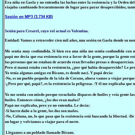
Era niña en Gaela y no entendía las luchas entre la resistencia y la Orden 
viajaba cambiando frecuentemente de lugar para parar desapercibidos, tant
Sesión en MP3 (3.734 KB)
Sesión para Crearel, cuyo rol actual es Valentina.
Entidad: Vamos a retroceder cien mil años, una sesión en Gaela donde su nom
Me sentía muy confundida. Si bien era una niña me sentía confundida con ma
papá me decía que esa resistencia era a favor de la gente, porque la gente 
las personas que no estaban de acuerdo eran llevadas presas o desaparecían.
Pero si mamá estaba con la resistencia, ¿por qué había desaparecido? Le pr
Yo tenía algunas amigas en Bicano, es donde nací. Y papá decía:
-No, es un pueblo pequeño de la isla de Corano, ahora vamos a viajar porque 
-¿Pero por qué, papá?, es la resistencia la peligrosa. -Y él me explicaba que
Yo me sentía con miedo porque escuchaba disparos de fusiles y veía gente l
fusiles. Entonces cómo, ¿los dos eran malos?
Papá me explicaba, pero yo no entendía. Le decía:
-Si hacen daño a la gente, los dos son malos.
-No, Caltana, no, lo que pasa que la resistencia está buscando la libertad. 
un lugar y volvíamos a viajar para el norte.
Llegamos a un poblado llamado Birano.