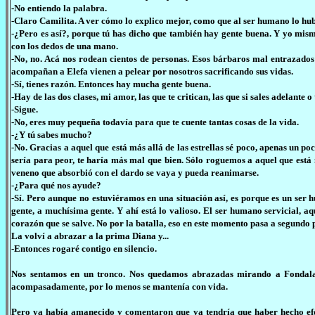
-No entiendo la palabra.
-Claro Camilita. A ver cómo lo explico mejor, como que al ser humano lo hub
-¿Pero es así?, porque tú has dicho que también hay gente buena. Y yo mis
con los dedos de una mano.
-No, no. Acá nos rodean cientos de personas. Esos bárbaros mal entrazado
acompañan a Elefa vienen a pelear por nosotros sacrificando sus vidas.
-Sí, tienes razón. Entonces hay mucha gente buena.
-Hay de las dos clases, mi amor, las que te critican, las que si sales adelante o
-Sigue.
-No, eres muy pequeña todavía para que te cuente tantas cosas de la vida.
-¿Y tú sabes mucho?
-No. Gracias a aquel que está más allá de las estrellas sé poco, apenas un po
sería para peor, te haría más mal que bien. Sólo roguemos a aquel que está m
veneno que absorbió con el dardo se vaya y pueda reanimarse.
-¿Para qué nos ayude?
-Sí. Pero aunque no estuviéramos en una situación así, es porque es un se
gente, a muchísima gente. Y ahí está lo valioso. El ser humano servicial, a
corazón que se salve. No por la batalla, eso en este momento pasa a segundo 
La volví a abrazar a la prima Diana y...
-Entonces rogaré contigo en silencio.
Nos sentamos en un tronco. Nos quedamos abrazadas mirando a Fondala
acompasadamente, por lo menos se mantenía con vida.
Pero ya había amanecido y comentaron que ya tendría que haber hecho efec