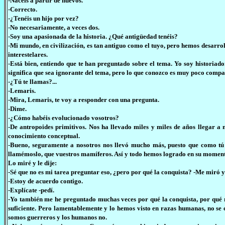
-Nacéis a partir de huevos.
-Correcto.
-¿Tenéis un hijo por vez?
-No necesariamente, a veces dos.
-Soy una apasionada de la historia. ¿Qué antigüedad tenéis?
-Mi mundo, en civilización, es tan antiguo como el tuyo, pero hemos desarrol
interestelares.
-Está bien, entiendo que te han preguntado sobre el tema. Yo soy historiador
significa que sea ignorante del tema, pero lo que conozco es muy poco compa
-¿Tú te llamas?...
-Lemaris.
-Mira, Lemaris, te voy a responder con una pregunta.
-Dime.
-¿Cómo habéis evolucionado vosotros?
-De antropoides primitivos. Nos ha llevado miles y miles de años llegar a 
conocimiento conceptual.
-Bueno, seguramente a nosotros nos llevó mucho más, puesto que como tú 
llamémoslo, que vuestros mamíferos. Así y todo hemos logrado en su moment
Lo miré y le dije:
-Sé que no es mi tarea preguntar eso, ¿pero por qué la conquista? -Me miró y
-Estoy de acuerdo contigo.
-Explícate -pedí.
-Yo también me he preguntado muchas veces por qué la conquista, por qué 
suficiente. Pero lamentablemente y lo hemos visto en razas humanas, no se
somos guerreros y los humanos no.