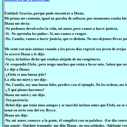
Entidad: Gracias, porque pude encontrar a Diana.
Mi prima me contenía, igual no paraba de sollozar, por momentos estaba bi
Diana me decía:
-No podemos devolverles la vida, mi amor, pero vamos a hacer justicia.
-Sí. -Yo apretaba los puños-. Sí, nos vamos a vengar.
-No, Camila, vamos a hacer justicia, que es distinto. No nos dejemos llevar p
Me sentí con más ánimos cuando a los pocos días regresó esa joven de orejas 
Se acercó Diana y le dijo:
-Vaya, tú habías dicho que estabas alejada de tus congéneres.
-Sí -respondió Elefa-, pero tengo muchos que están a favor mío. Saben que so
Le dije a Diana:
-¿Elefa es una buena jefa?
La elfa me miró y me dijo:
-No, Camila, soy una buena líder, predico con el ejemplo. No les ordeno, me i
-¿Y qué planes haremos?
Diana me miró y me dijo:
-Ten paciencia.
-Rebel dijo que tenía unos amigos y se marchó incluso antes que Elefa, no sé 
tomó en serio esto del rey Bryce.
Diana me dijo:
-No, mi amor, conozco a la gente, él cumplirá con su palabra. -Ese día conve
me asusté-. Quédate tranquila -me dijo Diana-, no son soldados. -Adelante ven