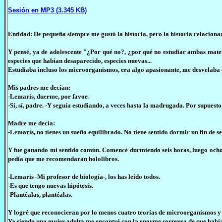
Sesión en MP3 (3.345 KB)
Entidad: De pequeña siempre me gustó la historia, pero la historia relaciona
Y pensé, ya de adolescente "¿Por qué no?, ¿por qué no estudiar ambas materi
especies que habían desaparecido, especies nuevas...
Estudiaba incluso los microorganismos, era algo apasionante, me desvelaba 
Mis padres me decían:
-Lemaris, duerme, por favor.
-Sí, sí, padre. -Y seguía estudiando, a veces hasta la madrugada. Por supuesto
Madre me decía:
-Lemaris, no tienes un sueño equilibrado. No tiene sentido dormir un fin de s
Y fue ganando mi sentido común. Comencé durmiendo seis horas, luego ocho. 
pedía que me recomendaran hololibros.
-Lemaris -Mi profesor de biología-, los has leído todos.
-Es que tengo nuevas hipótesis.
-Plantéalas, plantéalas.
Y logré que reconocieran por lo menos cuatro teorías de microorganismos y 
Ya siendo una mujer adulta me encontré con la enorme sorpresa de que habían