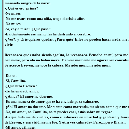
manando sangre de la nariz.
-¿Qué es eso, prima?
-No mires.
-No me trates como una niña, tengo dieciséis años.
-No mires.
-Sí, voy a mirar. ¿Qué pasó?
-Evidentemente ese mento les ha destruido el cerebro.
-¿Ves?, y tú te quieres quedar. ¿Para qué? Ellos no pueden hacer nada, me 
vivir.
Reconozco que estaba siendo egoísta, lo reconozco. Pensaba en mí, pero me
con nieve, pero ahí no había nieve. Y en ese momento me agarraron convuls
Se acercó Ezeven, me tocó la cabeza. Me adormecí, me adormecí.
-Diana.
-Sí, Camilita.
-¿Qué hizo Ezeven?
-Te ha enviado amor.
-¿Amor? El amor no duerme.
-Es una manera de amor que te ha enviado para calmarte.
-¡Ah! El amor no duerme. Me siento como mareada, me siento como que me c
-No, mi amor, no Camilita, no te puedes caer, estás sobre mi regazo.
-Es que todo me da vueltas, como si estuviera en un árbol gigantesco y lanzá
de Ezeven, y esa visión se me fue. Y otra vez calmada-. Pero..., pero Diana...
-Mi amor, cálmate.