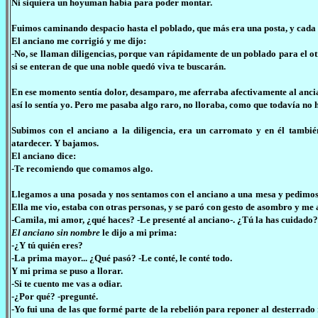
Ni siquiera un hoyuman había para poder montar.
Fuimos caminando despacio hasta el poblado, que más era una posta, y cada
El anciano me corrigió y me dijo:
-No, se llaman diligencias, porque van rápidamente de un poblado para el ot
si se enteran de que una noble quedó viva te buscarán.
En ese momento sentía dolor, desamparo, me aferraba afectivamente al ancia
así lo sentía yo. Pero me pasaba algo raro, no lloraba, como que todavía no
Subimos con el anciano a la diligencia, era un carromato y en él tambié
atardecer. Y bajamos.
El anciano dice:
-Te recomiendo que comamos algo.
Llegamos a una posada y nos sentamos con el anciano a una mesa y pedimos al
Ella me vio, estaba con otras personas, y se paró con gesto de asombro y me
-Camila, mi amor, ¿qué haces? -Le presenté al anciano-. ¿Tú la has cuidado? 
El anciano sin nombre
le dijo a mi prima:
-¿Y tú quién eres?
-La prima mayor... ¿Qué pasó? -Le conté, le conté todo.
Y mi prima se puso a llorar.
-Si te cuento me vas a odiar.
-¿Por qué? -pregunté.
-Yo fui una de las que formé parte de la rebelión para reponer al desterrado