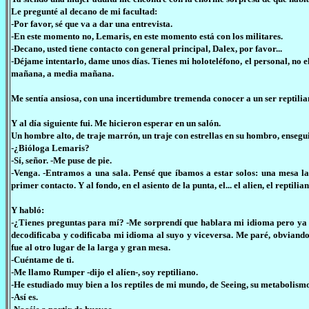
Le pregunté al decano de mi facultad:
-Por favor, sé que va a dar una entrevista.
-En este momento no, Lemaris, en este momento está con los militares.
-Decano, usted tiene contacto con general principal, Dalex, por favor...
-Déjame intentarlo, dame unos días. Tienes mi holoteléfono, el personal, no el 
mañana, a media mañana.
Me sentía ansiosa, con una incertidumbre tremenda conocer a un ser reptilia
Y al día siguiente fui. Me hicieron esperar en un salón.
Un hombre alto, de traje marrón, un traje con estrellas en su hombro, ensegu
-¿Bióloga Lemaris?
-Sí, señor. -Me puse de pie.
-Venga. -Entramos a una sala. Pensé que íbamos a estar solos: una mesa lar
primer contacto. Y al fondo, en el asiento de la punta, el... el alien, el reptil
Y habló:
-¿Tienes preguntas para mí? -Me sorprendí que hablara mi idioma pero ya 
decodificaba y codificaba mi idioma al suyo y viceversa. Me paré, obviando t
fue al otro lugar de la larga y gran mesa.
-Cuéntame de ti.
-Me llamo Rumper -dijo el alíen-, soy reptiliano.
-He estudiado muy bien a los reptiles de mi mundo, de Seeing, su metabolismo
-Así es.