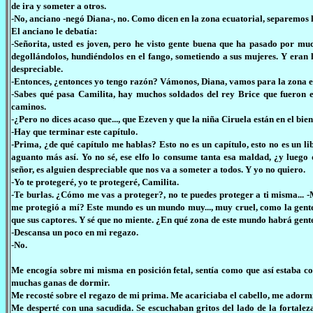
de ira y someter a otros.
-No, anciano -negó Diana-, no. Como dicen en la zona ecuatorial, separemos lo
El anciano le debatía:
-Señorita, usted es joven, pero he visto gente buena que ha pasado por muc
degollándolos, hundiéndolos en el fango, sometiendo a sus mujeres. Y eran
despreciable.
-Entonces, ¿entonces yo tengo razón? Vámonos, Diana, vamos para la zona ec
-Sabes qué pasa Camilita, hay muchos soldados del rey Brice que fueron e
caminos.
-¿Pero no dices acaso que..., que Ezeven y que la niña Ciruela están en el bie
-Hay que terminar este capítulo.
-Prima, ¿de qué capítulo me hablas? Esto no es un capítulo, esto no es un lib
aguanto más así. Yo no sé, ese elfo lo consume tanta esa maldad, ¿y luego 
señor, es alguien despreciable que nos va a someter a todos. Y yo no quiero.
-Yo te protegeré, yo te protegeré, Camilita.
-Te burlas. ¿Cómo me vas a proteger?, no te puedes proteger a ti misma... 
me protegió a mí? Este mundo es un mundo muy..., muy cruel, como la gente.
que sus captores. Y sé que no miente. ¿En qué zona de este mundo habrá gent
-Descansa un poco en mi regazo.
-No.
Me encogía sobre mi misma en posición fetal, sentía como que así estaba c
muchas ganas de dormir.
Me recosté sobre el regazo de mi prima. Me acariciaba el cabello, me adormila
Me desperté con una sacudida. Se escuchaban gritos del lado de la fortalez