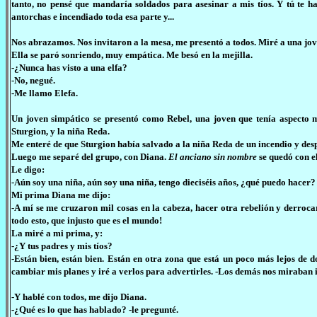
tanto, no pensé que mandaría soldados para asesinar a mis tíos. Y tú te h
antorchas e incendiado toda esa parte y...
Nos abrazamos. Nos invitaron a la mesa, me presentó a todos. Miré a una jov
Ella se paró sonriendo, muy empática. Me besó en la mejilla.
-¿Nunca has visto a una elfa?
-No, negué.
-Me llamo Elefa.
Un joven simpático se presentó como Rebel, una joven que tenía aspecto
Sturgion, y la niña Reda.
Me enteré de que Sturgion había salvado a la niña Reda de un incendio y des
Luego me separé del grupo, con Diana.
El anciano sin nombre
se quedó con e
Le digo:
-Aún soy una niña, aún soy una niña, tengo dieciséis años, ¿qué puedo hacer?
Mi prima Diana me dijo:
-A mí se me cruzaron mil cosas en la cabeza, hacer otra rebelión y derroca
todo esto, que injusto que es el mundo!
La miré a mi prima, y:
-¿Y tus padres y mis tíos?
-Están bien, están bien. Están en otra zona que está un poco más lejos de 
cambiar mis planes y iré a verlos para advertirles. -Los demás nos miraban in
-Y hablé con todos, me dijo Diana.
-¿Qué es lo que has hablado? -le pregunté.