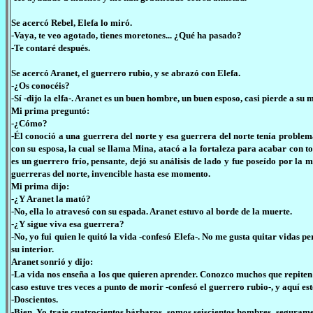
Se acercó Rebel, Elefa lo miró.
-Vaya, te veo agotado, tienes moretones... ¿Qué ha pasado?
-Te contaré después.
Se acercó Aranet, el guerrero rubio, y se abrazó con Elefa.
-¿Os conocéis?
-Sí -dijo la elfa-. Aranet es un buen hombre, un buen esposo, casi pierde a su m
Mi prima preguntó:
-¿Cómo?
-Él conoció a una guerrera del norte y esa guerrera del norte tenía problemas
con su esposa, la cual se llama Mina, atacó a la fortaleza para acabar con t
es un guerrero frío, pensante, dejó su análisis de lado y fue poseído por la
guerreras del norte, invencible hasta ese momento.
Mi prima dijo:
-¿Y Aranet la mató?
-No, ella lo atravesó con su espada. Aranet estuvo al borde de la muerte.
-¿Y sigue viva esa guerrera?
-No, yo fui quien le quitó la vida -confesó Elefa-. No me gusta quitar vidas pe
su interior.
Aranet sonrió y dijo:
-La vida nos enseña a los que quieren aprender. Conozco muchos que repiten 
caso estuve tres veces a punto de morir -confesó el guerrero rubio-, y aquí e
-Doscientos.
-Bien. Yo traje cuatrocientos bárbaros, somos seiscientos hombres, seguramen