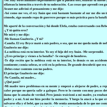
-No. Hay otros animales depredadores que sí pueden oler, olfatear tu miedo y
olfatean la intención a través de tu sudoración. -Las cosas que aprendí con gu
Aranet me adivinó el pensamiento y me dijo:
-Así como me ves, el rey Anán que está bastante bastante al sur me dio un 
cómodo, sigo usando ropa de guerrero porque es más práctica para la batall
Me aparté de la conversación y fui donde Elefa, estaba conversando con Rebe
-¿Y tú quién eres?
Me miró y me dijo:
-Me llaman Gualterio. ¿Y tú?
-Camila. El rey Bryce mató a mis padres, o sea, que no me queda nada de no
Gualterio me dijo:
-La nobleza está en tu interior. Yo soy el hijo del rey Anán. -Me sorprendió.
-¿Eres príncipe y vienes a la batalla? -Se encogió de hombros.
-Te dije recién que la nobleza está en tu interior, lo demás es un accident
continente; comía sobras, se crió en la pobreza. De grande descubrió que era
-Debes estar contento con tus padres.
El príncipe Gualterio me dijo:
-No Camila, mi madre...
-¿Qué pasó?
-Mi madre tuvo problemas en su mente y empezó a alejarse de padre, a repro
calor porque no quería salir a galopar. Pero te lo cuento con muy pocos d
dama que lo amaba de verdad. Pero jamás traicionó a mi madre, ya estaban
padre y a mí. A mí me hizo perder la memoria. Y luego la atacó a la que e
salvarse ella y el bebé, que ya nació. -Me sentía anonadada de lo que me cont