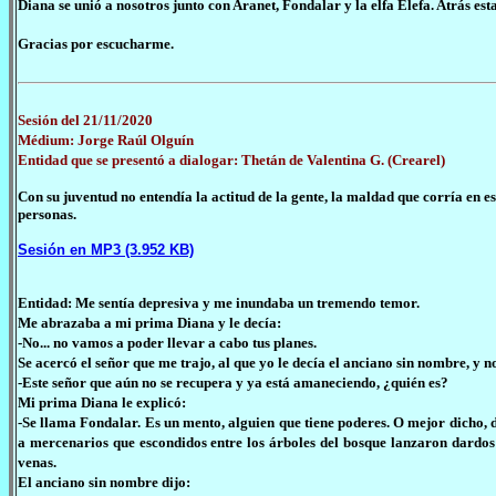
Diana se unió a nosotros junto con Aranet, Fondalar y la elfa Elefa. Atrás est
Gracias por escucharme.
Sesión del 21/11/2020
Médium: Jorge Raúl Olguín
Entidad que se presentó a dialogar: Thetán de Valentina G. (Crearel)
Con su juventud no entendía la actitud de la gente, la maldad que corría en e
personas.
Sesión en MP3 (3.952 KB)
Entidad: Me sentía depresiva y me inundaba un tremendo temor.
Me abrazaba a mi prima Diana y le decía:
-No... no vamos a poder llevar a cabo tus planes.
Se acercó el señor que me trajo, al que yo le decía el anciano sin nombre, y n
-Este señor que aún no se recupera y ya está amaneciendo, ¿quién es?
Mi prima Diana le explicó:
-Se llama Fondalar. Es un mento, alguien que tiene poderes. O mejor dicho, 
a mercenarios que escondidos entre los árboles del bosque lanzaron dardos 
venas.
El anciano sin nombre dijo: