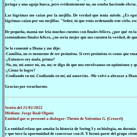
jeringa y una aguja hueca, pero evidentemente no, no estaba haciendo efecto.
Las lágrimas me caían por la mejilla. De verdad que tenía miedo. ¿Es egoís
lágrimas caían por sus mejillas. "Señor, tú que estás ordenando este cielo, e
De pequeña, mamá me leía muchos cuentos con finales felices, ¿por qué en la
contándonos finales felices, ¿no sería mejor que nos cuenten la verdad, de que
Se lo comenté a Diana y me dijo:
-Camilita, no es momento de ser pesimista. Si eres pesimista es como que em
-¿Entonces soy mala, prima?
-No, no, mi amor no, no, no; te digo de que nos envolvamos en optimismo y
-¿Cómo lo logro?
-Confiando en mí. Confiando en mí, mi amorcito. -Me volví a abrazar a Dian
Gracias por escucharme.
Sesión del 21/02/2022
Médium: Jorge Raúl Olguín
Entidad que se presentó a dialogar: Thetán de Valentina G. (Crearel)
La entidad relata que amaba la historia de Seeing I y su biología, no dormía 
y que tuvo la oportunidad de conversar con él. Y formó parte del grupo cientí