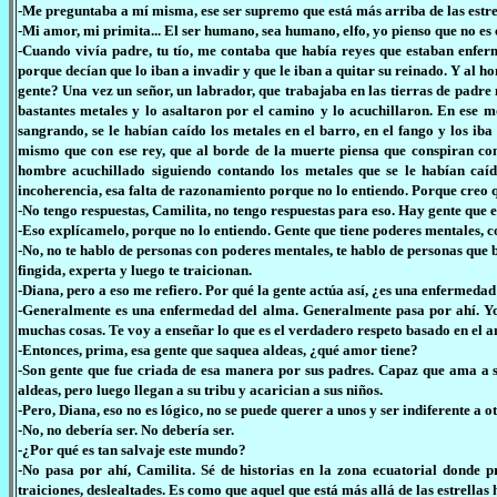
-Me preguntaba a mí misma, ese ser supremo que está más arriba de las estre
-Mi amor, mi primita... El ser humano, sea humano, elfo, yo pienso que no es
-Cuando vivía padre, tu tío, me contaba que había reyes que estaban enfe
porque decían que lo iban a invadir y que le iban a quitar su reinado. Y al 
gente? Una vez un señor, un labrador, que trabajaba en las tierras de padre 
bastantes metales y lo asaltaron por el camino y lo acuchillaron. En ese 
sangrando, se le habían caído los metales en el barro, en el fango y los iba
mismo que con ese rey, que al borde de la muerte piensa que conspiran cont
hombre acuchillado siguiendo contando los metales que se le habían caí
incoherencia, esa falta de razonamiento porque no lo entiendo. Porque creo q
-No tengo respuestas, Camilita, no tengo respuestas para eso. Hay gente que es
-Eso explícamelo, porque no lo entiendo. Gente que tiene poderes mentales, 
-No, no te hablo de personas con poderes mentales, te hablo de personas que b
fingida, experta y luego te traicionan.
-Diana, pero a eso me refiero. Por qué la gente actúa así, ¿es una enfermeda
-Generalmente es una enfermedad del alma. Generalmente pasa por ahí. Yo 
muchas cosas. Te voy a enseñar lo que es el verdadero respeto basado en el 
-Entonces, prima, esa gente que saquea aldeas, ¿qué amor tiene?
-Son gente que fue criada de esa manera por sus padres. Capaz que ama a 
aldeas, pero luego llegan a su tribu y acarician a sus niños.
-Pero, Diana, eso no es lógico, no se puede querer a unos y ser indiferente a ot
-No, no debería ser. No debería ser.
-¿Por qué es tan salvaje este mundo?
-No pasa por ahí, Camilita. Sé de historias en la zona ecuatorial donde 
traiciones, deslealtades. Es como que aquel que está más allá de las estrellas