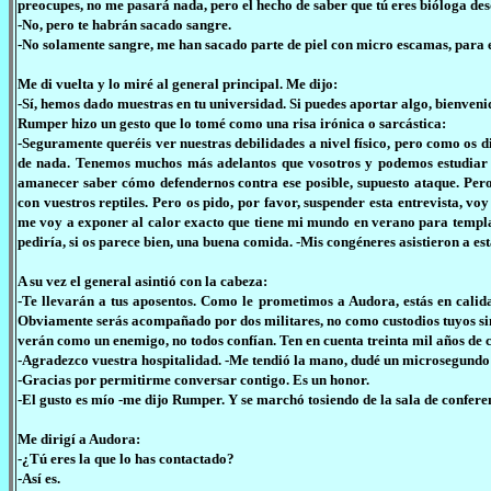
preocupes, no me pasará nada, pero el hecho de saber que tú eres bióloga d
-No, pero te habrán sacado sangre.
-No solamente sangre, me han sacado parte de piel con micro escamas, para e
Me di vuelta y lo miré al general principal. Me dijo:
-Sí, hemos dado muestras en tu universidad. Si puedes aportar algo, bienveni
Rumper hizo un gesto que lo tomé como una risa irónica o sarcástica:
-Seguramente queréis ver nuestras debilidades a nivel físico, pero como os d
de nada. Tenemos muchos más adelantos que vosotros y podemos estudiar e
amanecer saber cómo defendernos contra ese posible, supuesto ataque. Per
con vuestros reptiles. Pero os pido, por favor, suspender esta entrevista, 
me voy a exponer al calor exacto que tiene mi mundo en verano para templar
pediría, si os parece bien, una buena comida. -Mis congéneres asistieron a 
A su vez el general asintió con la cabeza:
-Te llevarán a tus aposentos. Como le prometimos a Audora, estás en calid
Obviamente serás acompañado por dos militares, no como custodios tuyos sino
verán como un enemigo, no todos confían. Ten en cuenta treinta mil años de 
-Agradezco vuestra hospitalidad. -Me tendió la mano, dudé un microsegundo y
-Gracias por permitirme conversar contigo. Es un honor.
-El gusto es mío -me dijo Rumper. Y se marchó tosiendo de la sala de confere
Me dirigí a Audora:
-¿Tú eres la que lo has contactado?
-Así es.