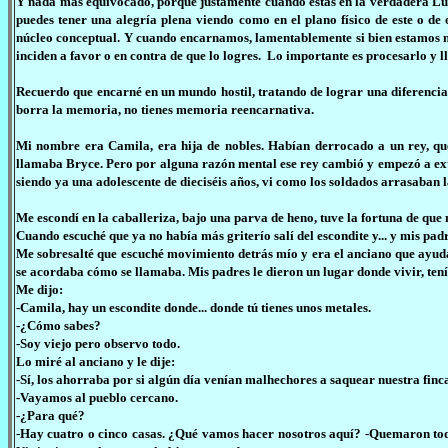
Y nada más equivocado, porque justamente cuando estás en la verdadera Luz, 
puedes tener una alegría plena viendo como en el plano físico de este o de 
núcleo conceptual. Y cuando encarnamos, lamentablemente si bien estamos 
inciden a favor o en contra de que lo logres. Lo importante es procesarlo y l
Recuerdo que encarné en un mundo hostil, tratando de lograr una diferencia
borra la memoria, no tienes memoria reencarnativa.
Mi nombre era Camila, era hija de nobles. Habían derrocado a un rey, que
llamaba Bryce. Pero por alguna razón mental ese rey cambió y empezó a exten
siendo ya una adolescente de dieciséis años, vi como los soldados arrasaban la
Me escondí en la caballeriza, bajo una parva de heno, tuve la fortuna de qu
Cuando escuché que ya no había más griterío salí del escondite y... y mis padr
Me sobresalté que escuché movimiento detrás mío y era el anciano que ayud
se acordaba cómo se llamaba. Mis padres le dieron un lugar donde vivir, tení
Me dijo:
-Camila, hay un escondite donde... donde tú tienes unos metales.
-¿Cómo sabes?
-Soy viejo pero observo todo.
Lo miré al anciano y le dije:
-Sí, los ahorraba por si algún día venían malhechores a saquear nuestra finc
-Vayamos al pueblo cercano.
-¿Para qué?
-Hay cuatro o cinco casas. ¿Qué vamos hacer nosotros aquí? -Quemaron todo,