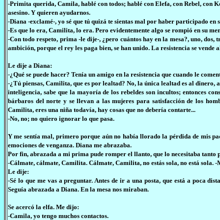
-Primita querida, Camila, hablé con todos; hablé con Elefa, con Rebel, con Ken
asesino. Y quieren ayudarnos.
-Diana -exclamé-, yo sé que tú quizá te sientas mal por haber participado en 
-Es que lo era, Camilita, lo era. Pero evidentemente algo se rompió en su ment
-Con todo respeto, prima -le dije-, ¿pero cuántos hay en la mesa?, uno, dos, tr
ambición, porque el rey les paga bien, se han unido. La resistencia se vende al
Le dije a Diana:
-¿Qué se puede hacer? Tenía un amigo en la resistencia que cuando le comenté
-¿Tú piensas, Camilita, que es por lealtad? No, la única lealtad es al dinero,
inteligencia, sabe que la mayoría de los rebeldes son incultos; entonces co
bárbaros del norte y se llevan a las mujeres para satisfacción de los homb
Camilita, eres una niña todavía, hay cosas que no debería contarte...
-No, no; no quiero ignorar lo que pasa.
Y me sentía mal, primero porque aún no había llorado la pérdida de mis padre
emociones de venganza. Diana me abrazaba.
Por fin, abrazada a mi prima pude romper el llanto, que lo necesitaba tant
-Cálmate, cálmate, Camilita. Cálmate, Camilita, no estás sola, no está sola. -
Le dije:
-Sé lo que me vas a preguntar. Antes de ir a una posta, que está a poca dist
Seguía abrazada a Diana. En la mesa nos miraban.
Se acercó la elfa. Me dijo:
-Camila, yo tengo muchos contactos.