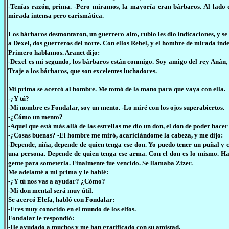
-Tenías razón, prima. -Pero miramos, la mayoría eran bárbaros. Al lado 
mirada intensa pero carismática.
Los bárbaros desmontaron, un guerrero alto, rubio les dio indicaciones, y se
a Dexel, dos guerreros del norte. Con ellos Rebel, y el hombre de mirada inde
Primero hablamos. Aranet dijo:
-Dexel es mi segundo, los bárbaros están conmigo. Soy amigo del rey Anán, 
Traje a los bárbaros, que son excelentes luchadores.
Mi prima se acercó al hombre. Me tomó de la mano para que vaya con ella.
-¿Y tú?
-Mi nombre es Fondalar, soy un mento. -Lo miré con los ojos superabiertos.
-¿Cómo un mento?
-Aquel que está más allá de las estrellas me dio un don, el don de poder hace
-¿Cosas buenas? -El hombre me miró, acariciándome la cabeza, y me dijo:
-Depende, niña, depende de quien tenga ese don. Yo puedo tener un puñal y 
una persona. Depende de quien tenga ese arma. Con el don es lo mismo. H
gente para someterla. Finalmente fue vencido. Se llamaba Zizer.
Me adelanté a mi prima y le hablé:
-¿Y tú nos vas a ayudar? ¿Cómo?
-Mi don mental será muy útil.
Se acercó Elefa, habló con Fondalar:
-Eres muy conocido en el mundo de los elfos.
Fondalar le respondió:
-He ayudado a muchos y me han gratificado con su amistad.