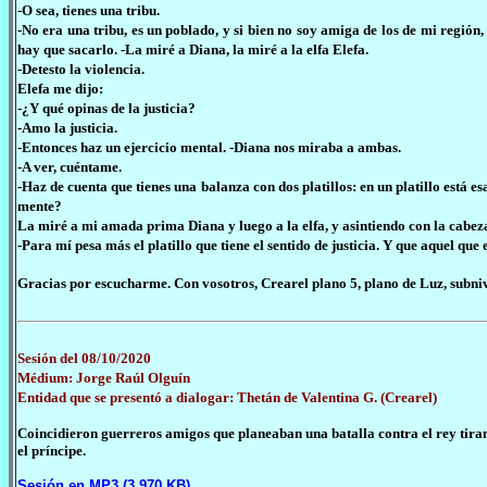
-O sea, tienes una tribu.
-No era una tribu, es un poblado, y si bien no soy amiga de los de mi región,
hay que sacarlo. -La miré a Diana, la miré a la elfa Elefa.
-Detesto la violencia.
Elefa me dijo:
-¿Y qué opinas de la justicia?
-Amo la justicia.
-Entonces haz un ejercicio mental. -Diana nos miraba a ambas.
-A ver, cuéntame.
-Haz de cuenta que tienes una balanza con dos platillos: en un platillo está esa
mente?
La miré a mi amada prima Diana y luego a la elfa, y asintiendo con la cabeza
-Para mí pesa más el platillo que tiene el sentido de justicia. Y que aquel que e
Gracias por escucharme. Con vosotros, Crearel plano 5, plano de Luz, subniv
Sesión del 08/10/2020
Médium: Jorge Raúl Olguín
Entidad que se presentó a dialogar: Thetán de Valentina G. (Crearel)
Coincidieron guerreros amigos que planeaban una batalla contra el rey tirano
el príncipe.
Sesión en MP3 (3.970 KB)