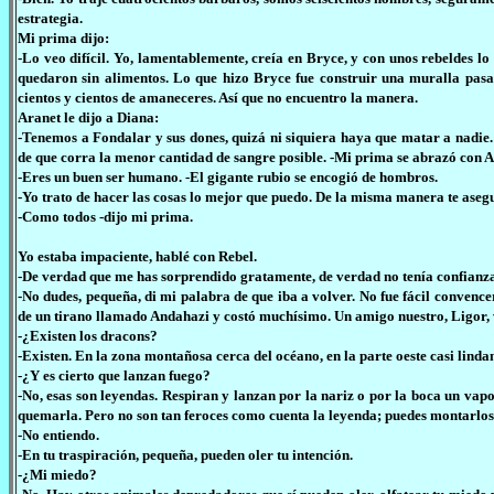
estrategia.
Mi prima dijo:
-Lo veo difícil. Yo, lamentablemente, creía en Bryce, y con unos rebeldes lo 
quedaron sin alimentos. Lo que hizo Bryce fue construir una muralla pasa
cientos y cientos de amaneceres. Así que no encuentro la manera.
Aranet le dijo a Diana:
-Tenemos a Fondalar y sus dones, quizá ni siquiera haya que matar a nadie. 
de que corra la menor cantidad de sangre posible. -Mi prima se abrazó con Ar
-Eres un buen ser humano. -El gigante rubio se encogió de hombros.
-Yo trato de hacer las cosas lo mejor que puedo. De la misma manera te ase
-Como todos -dijo mi prima.
Yo estaba impaciente, hablé con Rebel.
-De verdad que me has sorprendido gratamente, de verdad no tenía confianza 
-No dudes, pequeña, di mi palabra de que iba a volver. No fue fácil convenc
de un tirano llamado Andahazi y costó muchísimo. Un amigo nuestro, Ligor, v
-¿Existen los dracons?
-Existen. En la zona montañosa cerca del océano, en la parte oeste casi linda
-¿Y es cierto que lanzan fuego?
-No, esas son leyendas. Respiran y lanzan por la nariz o por la boca un va
quemarla. Pero no son tan feroces como cuenta la leyenda; puedes montarlos, p
-No entiendo.
-En tu traspiración, pequeña, pueden oler tu intención.
-¿Mi miedo?