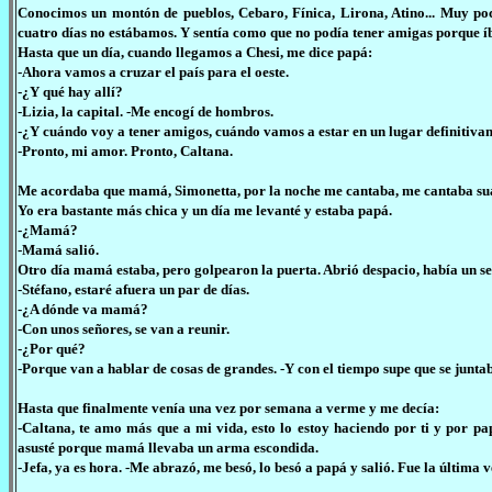
Conocimos un montón de pueblos, Cebaro, Fínica, Lirona, Atino... Muy po
cuatro días no estábamos. Y sentía como que no podía tener amigas porque íb
Hasta que un día, cuando llegamos a Chesi, me dice papá:
-Ahora vamos a cruzar el país para el oeste.
-¿Y qué hay allí?
-Lizia, la capital. -Me encogí de hombros.
-¿Y cuándo voy a tener amigos, cuándo vamos a estar en un lugar definitiva
-Pronto, mi amor. Pronto, Caltana.
Me acordaba que mamá, Simonetta, por la noche me cantaba, me cantaba su
Yo era bastante más chica y un día me levanté y estaba papá.
-¿Mamá?
-Mamá salió.
Otro día mamá estaba, pero golpearon la puerta. Abrió despacio, había un señ
-Stéfano, estaré afuera un par de días.
-¿A dónde va mamá?
-Con unos señores, se van a reunir.
-¿Por qué?
-Porque van a hablar de cosas de grandes. -Y con el tiempo supe que se juntab
Hasta que finalmente venía una vez por semana a verme y me decía:
-Caltana, te amo más que a mi vida, esto lo estoy haciendo por ti y por p
asusté porque mamá llevaba un arma escondida.
-Jefa, ya es hora. -Me abrazó, me besó, lo besó a papá y salió. Fue la última v