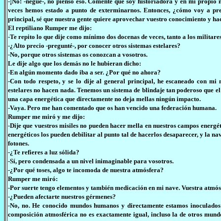
-¡No! -negué-, no pienso eso. Comenté que soy historiadora y en mi propi
veces hemos estado a punto de exterminarnos. Entonces, ¿cómo voy a pre
principal, sé que nuestra gente quiere aprovechar vuestro conocimiento y hace
El reptiliano Rumper me dijo:
-Te repito lo que dije como mínimo dos docenas de veces, tanto a los militares
-¿Alto precio -pregunté-, por conocer otros sistemas estelares?
-No, porque otros sistemas os conozcan a vosotros.
Le dije algo que los demás no le hubieran dicho:
-En algún momento dado iba a ser. ¿Por qué no ahora?
-Con todo respeto, y se lo dije al general principal, he escaneado con m
estelares no hacen nada. Tenemos un sistema de blindaje tan poderoso que el
una capa energética que directamente no deja mellas ningún impacto.
-Vaya. Pero me han comentado que os han vencido una federación humana.
Rumper me miró y me dijo:
-Dije que vuestros misiles no pueden hacer mella en nuestros campos energé
energéticos los pueden debilitar al punto tal de hacerlos desaparecer, y l
fotones.
-¿Te refieres a luz sólida?
-Sí, pero condensada a un nivel inimaginable para vosotros.
-¿Por qué toses, algo te incomoda de nuestra atmósfera?
Rumper me miró:
-Por suerte tengo elementos y también medicación en mi nave. Vuestra atmósf
-¿Pueden afectarte nuestros gérmenes?
-No, no. He conocido mundos humanos y directamente estamos inoculados 
composición atmosférica no es exactamente igual, incluso la de otros mun