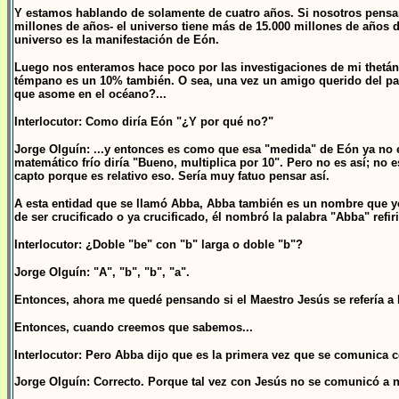
Y estamos hablando de solamente de cuatro años. Si nosotros pensam
millones de años- el universo tiene más de 15.000 millones de años 
universo es la manifestación de Eón.
Luego nos enteramos hace poco por las investigaciones de mi thetá
témpano es un 10% también. O sea, una vez un amigo querido del p
que asome en el océano?...
Interlocutor: Como diría Eón "¿Y por qué no?"
Jorge Olguín: ...y entonces es como que esa "medida" de Eón ya no 
matemático frío diría "Bueno, multiplica por 10". Pero no es así; no
capto porque es relativo eso. Sería muy fatuo pensar así.
A esta entidad que se llamó Abba, Abba también es un nombre que yo
de ser crucificado o ya crucificado, él nombró la palabra "Abba" refi
Interlocutor: ¿Doble "be" con "b" larga o doble "b"?
Jorge Olguín: "A", "b", "b", "a".
Entonces, ahora me quedé pensando si el Maestro Jesús se refería a
Entonces, cuando creemos que sabemos...
Interlocutor: Pero Abba dijo que es la primera vez que se comunica co
Jorge Olguín: Correcto. Porque tal vez con Jesús no se comunicó a niv