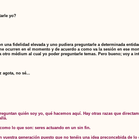
tarle yo?
 una fidelidad elevada y uno pudiera preguntarle a determinada entida
se me ocurren en el momento y de acuerdo a como va la sesión en ese m
a otro médium al cual yo poder preguntarle temas. Pero bueno; voy a int
 agota, no sé...
preguntan quién soy yo, qué hacemos aquí. Hay otras razas que directa
llá.
como lo que son: seres actuando en un sin fin.
en vuestra generación puesto que no tenéis una idea preconcebida de l