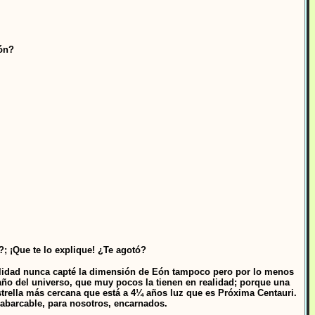
Eón?
; ¡Que te lo explique! ¿Te agotó?
alidad nunca capté la dimensión de Eón tampoco pero por lo menos
año del universo, que muy pocos la tienen en realidad; porque una
 estrella más cercana que está a 4¼ años luz que es Próxima Centauri.
nabarcable, para nosotros, encarnados.