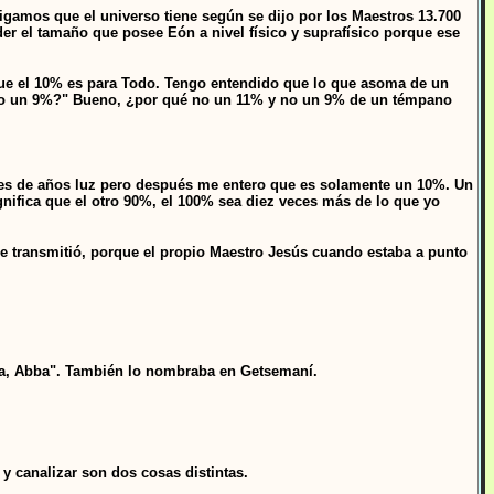
gamos que el universo tiene según se dijo por los Maestros 13.700
er el tamaño que posee Eón a nivel físico y suprafísico porque ese
ue el 10% es para Todo. Tengo entendido que lo que asoma de un
% o un 9%?" Bueno, ¿por qué no un 11% y no un 9% de un témpano
nes de años luz pero después me entero que es solamente un 10%. Un
gnifica que el otro 90%, el 100% sea diez veces más de lo que yo
e transmitió, porque el propio Maestro Jesús cuando estaba a punto
bba, Abba". También lo nombraba en Getsemaní.
 y canalizar son dos cosas distintas.