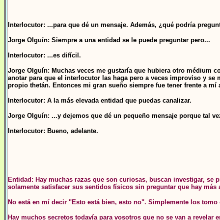
Interlocutor: ...para que dé un mensaje. Además, ¿qué podría pregun
Jorge Olguín: Siempre a una entidad se le puede preguntar pero...
Interlocutor: ...es difícil.
Jorge Olguín: Muchas veces me gustaría que hubiera otro médium con
anotar para que el interlocutor las haga pero a veces improviso y 
propio thetán. Entonces mi gran sueño siempre fue tener frente a mí 
Interlocutor: A la más elevada entidad que puedas canalizar.
Jorge Olguín: ...y dejemos que dé un pequeño mensaje porque tal vez
Interlocutor: Bueno, adelante.
Entidad: Hay muchas razas que son curiosas, buscan investigar, se 
solamente satisfacer sus sentidos físicos sin preguntar que hay más a
No está en mí decir "Esto está bien, esto no". Simplemente los tomo 
Hay muchos secretos todavía para vosotros que no se van a revelar 