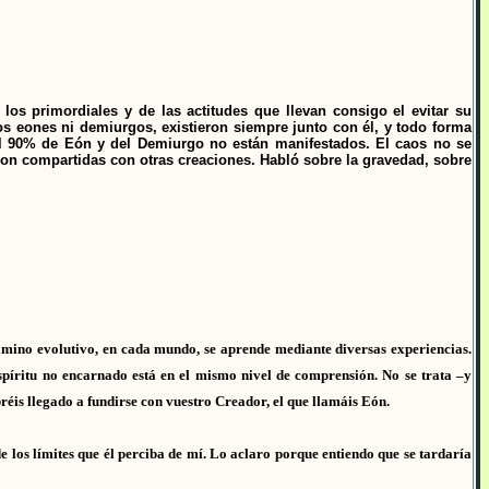
los primordiales y de las actitudes que llevan consigo el evitar su
los eones ni demiurgos, existieron siempre junto con él, y todo forma
El 90% de Eón y del Demiurgo no están manifestados. El caos no se
 son compartidas con otras creaciones. Habló sobre la gravedad, sobre
camino evolutivo, en cada mundo, se aprende mediante diversas experiencias.
píritu no encarnado está en el mismo nivel de comprensión. No se trata –y
réis llegado a fundirse con vuestro Creador, el que llamáis Eón.
e los límites que él perciba de mí. Lo aclaro porque entiendo que se tardaría