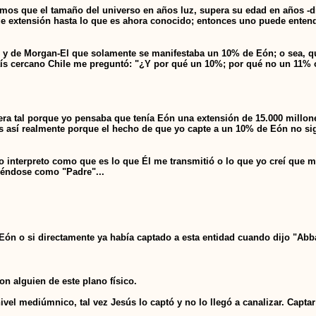
os que el tamaño del universo en años luz, supera su edad en años -di
de extensión hasta lo que es ahora conocido; entonces uno puede entend
n y de Morgan-El que solamente se manifestaba un 10% de Eón; o sea, q
aís cercano Chile me preguntó: "¿Y por qué un 10%; por qué no un 11
era tal porque yo pensaba que tenía Eón una extensión de 15.000 millo
 es así realmente porque el hecho de que yo capte a un 10% de Eón no si
 interpreto como que es lo que Él me transmitió o lo que yo creí que m
riéndose como "Padre"...
 Eón o si directamente ya había captado a esta entidad cuando dijo "A
n alguien de este plano físico.
el mediúmnico, tal vez Jesús lo captó y no lo llegó a canalizar. Captar