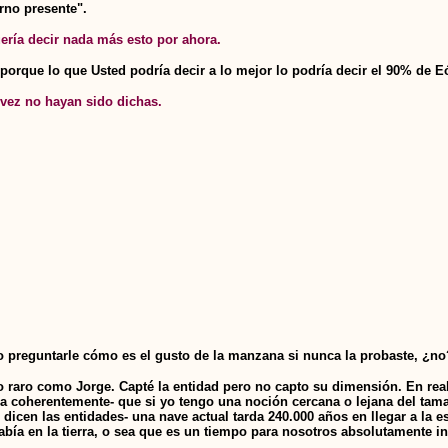
erno presente".
ería decir nada más esto por ahora.
porque lo que Usted podría decir a lo mejor lo podría decir el 90% de 
l vez no hayan sido dichas.
o preguntarle cómo es el gusto de la manzana si nunca la probaste, ¿no?
o raro como Jorge. Capté la entidad pero no capto su dimensión. En re
ra coherentemente- que si yo tengo una noción cercana o lejana del tam
e dicen las entidades- una nave actual tarda 240.000 años en llegar a la
ía en la tierra, o sea que es un tiempo para nosotros absolutamente i