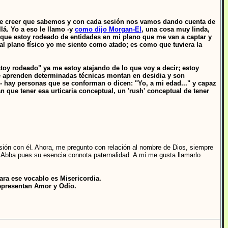
e creer que sabemos y con cada sesión nos vamos dando cuenta de
lá. Yo a eso le llamo -y
como dijo Morgan-El
, una cosa muy linda,
rque estoy rodeado de entidades en mi plano que me van a captar y
al plano físico yo me siento como atado; es como que tuviera la
oy rodeado" ya me estoy atajando de lo que voy a decir; estoy
ue aprenden determinadas técnicas montan en desidia y son
- hay personas que se conforman o dicen: "Yo, a mi edad..." y capaz
 que tener esa urticaria conceptual, un 'rush' conceptual de tener
ón con él. Ahora, me pregunto con relación al nombre de Dios, siempre
es Abba pues su esencia connota paternalidad. A mi me gusta llamarlo
ra ese vocablo es Misericordia.
representan Amor y Odio.