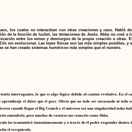
os, los cuales no interactúan con otras creaciones y caos. Habló de 
ción de la función de luzbel, las tentaciones de Jesús. Abba no creó a 
icación entre los eones y demiurgos de la propia creación u otras. 
 Eón sin evolucionar. Las leyes físicas son las más simples posibles, y
tas se han creado sistemas numéricos más simples que el nuestro.
enéis interrogantes, lo que es algo lógico debido al camino evolutivo. En el 
aprendizaje el dolor que el goce. Obvio que no todo ser encarnado ni todo es
niverso cuando llegue el Big Crunch y el universo sea una singularidad todos hab
eréis entenderlo, pero muchos de vosotros me conocéis como Abba.
culo las transmitirá instantáneamente y a través de él podré responder dentro d
cha el receptáculo.