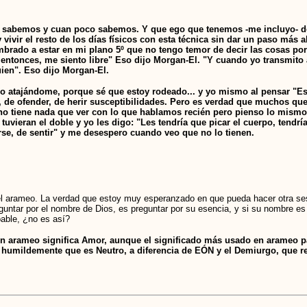
e sabemos y cuan poco sabemos. Y que ego que tenemos -me incluyo- d
vir el resto de los días físicos con esta técnica sin dar un paso más al
brado a estar en mi plano 5º que no tengo temor de decir las cosas po
 entonces, me siento libre" Eso dijo Morgan-El. "Y cuando yo transmito 
uien". Eso dijo Morgan-El.
 atajándome, porque sé que estoy rodeado... y yo mismo al pensar "Est
, de ofender, de herir susceptibilidades. Pero es verdad que muchos q
a no tiene nada que ver con lo que hablamos recién pero pienso lo mismo
ieran el doble y yo les digo: "Les tendría que picar el cuerpo, tendrían
arse, de sentir" y me desespero cuando veo que no lo tienen.
arameo. La verdad que estoy muy esperanzado en que pueda hacer otra sesi
reguntar por el nombre de Dios, es preguntar por su esencia, y si su nombre 
able, ¿no es así?
en arameo significa Amor, aunque el significado más usado en arameo pa
o humildemente que es Neutro, a diferencia de EÓN y el Demiurgo, que 