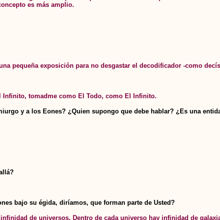
 concepto es más amplio.
una pequeña exposición para no desgastar el decodificador -como decís 
 Infinito, tomadme como El Todo, como El Infinito.
emiurgo y a los Eones? ¿Quien supongo que debe hablar? ¿Es una entida
allá?
.
nes bajo su égida, diríamos, que forman parte de Usted?
finidad de universos. Dentro de cada universo hay infinidad de galaxias