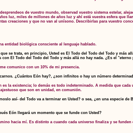
 desprendeos de vuestro mundo, observad vuestro sistema estelar, alejao
 años luz, miles de millones de años luz y ahí está vuestra esfera que l
ntas creaciones y que no van al unísono. Describirlas para vuestro co
a entidad biológica consciente al lenguaje hablado.
ad que se trata, en principio, Usted es El Todo del Todo del Todo y más
on El Todo del Todo del Todo y más allá no hay nada. ¿Es el "eterno 
o y me comunico con un 10% de mi presencia.
ubicarnos. ¿Cuántos Eón hay?, ¿son infinitos o hay un número determin
 es la existencia; lo demás es todo indeterminado. A medida que cada u
 majestuoso que son en unidad, en comunión.
lamémoslo así- del Todo va a terminar en Usted? o sea, ¿en una especi
pués Eón llegará un momento que se funde con Usted?
no hacia mí. Es distinto a cuando cada universo finaliza y se funden 