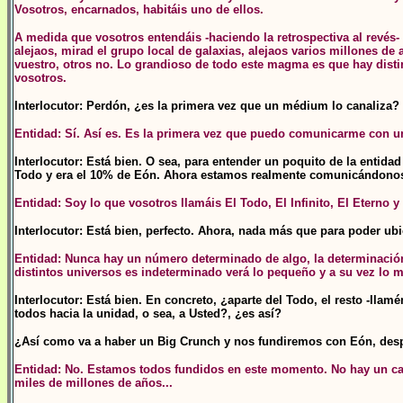
Vosotros, encarnados, habitáis uno de ellos.
A medida que vosotros entendáis -haciendo la retrospectiva al revés-
alejaos, mirad el grupo local de galaxias, alejaos varios millones de
vuestro, otros no. Lo grandioso de todo este magma es que hay disti
vosotros.
Interlocutor: Perdón, ¿es la primera vez que un médium lo canaliza?
Entidad: Sí. Así es. Es la primera vez que puedo comunicarme con un
Interlocutor: Está bien. O sea, para entender un poquito de la entid
Todo y era el 10% de Eón. Ahora estamos realmente comunicándonos c
Entidad: Soy lo que vosotros llamáis El Todo, El Infinito, El Etern
Interlocutor: Está bien, perfecto. Ahora, nada más que para poder 
Entidad: Nunca hay un número determinado de algo, la determinación
distintos universos es indeterminado verá lo pequeño y a su vez lo
Interlocutor: Está bien. En concreto, ¿aparte del Todo, el resto -l
todos hacia la unidad, o sea, a Usted?, ¿es así?
¿Así como va a haber un Big Crunch y nos fundiremos con Eón, des
Entidad: No. Estamos todos fundidos en este momento. No hay un cami
miles de millones de años...