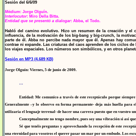
Sesión del 6/6/09
Médium
: Jorge Olguín.
Interlocutor
: Miro Della Bitta.
Entidad que se presentó a dialogar
: Abba, el Todo.
Habló del camino evolutivo. Hizo un resumen de la creación y el ca
influencia, de la motivación de los big-bang y big-crunch, la motiva
parte de él. Abba no percibe nada mayor que él. Apenas hay comun
contrae ni expande. Las criaturas del caos aprenden de los ciclos de
los viajes espaciales. Los números son simbólicos, y en otros plane
Sesión en MP3 (4.689 KB)
Jorge Olguín: Viernes, 5 de junio de 2009.
…
Entidad: Me comunico a través de este receptáculo porque siempre t
Generalmente –y lo observo en forma permanente- deja más huella para el 
utilizaría el lenguaje terrenal- de hacer una carrera puesto que en vuestro u
Conceptualmente no tengo nombre, pues soy una vibración si así qu
Sé que tenéis preguntas y aprovechando la recepción de este receptá
una eternidad para vosotros el querer pasar un mar por un embudo. Los escu