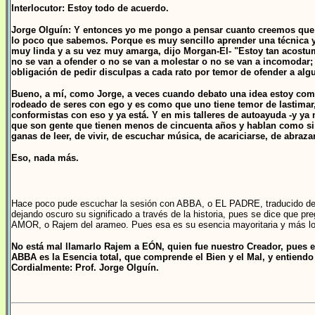
Interlocutor: Estoy todo de acuerdo.
Jorge Olguín: Y entonces yo me pongo a pensar cuanto creemos qu
lo poco que sabemos. Porque es muy sencillo aprender una técnica y vi
muy linda y a su vez muy amarga, dijo Morgan-El- "Estoy tan acostum
no se van a ofender o no se van a molestar o no se van a incomodar;
obligación de pedir disculpas a cada rato por temor de ofender a alg
Bueno, a mí, como Jorge, a veces cuando debato una idea estoy como
rodeado de seres con ego y es como que uno tiene temor de lastimar
conformistas con eso y ya está. Y en mis talleres de autoayuda -y y
que son gente que tienen menos de cincuenta años y hablan como si tuv
ganas de leer, de vivir, de escuchar música, de acariciarse, de abraz
Eso, nada más.
Hace poco pude escuchar la sesión con ABBA, o EL PADRE, traducido del 
dejando oscuro su significado a través de la historia, pues se dice que p
AMOR, o Rajem del arameo. Pues esa es su esencia mayoritaria y más lo
No está mal llamarlo Rajem a EÓN, quien fue nuestro Creador, pues 
ABBA es la Esencia total, que comprende el Bien y el Mal, y entiend
Cordialmente: Prof. Jorge Olguín.