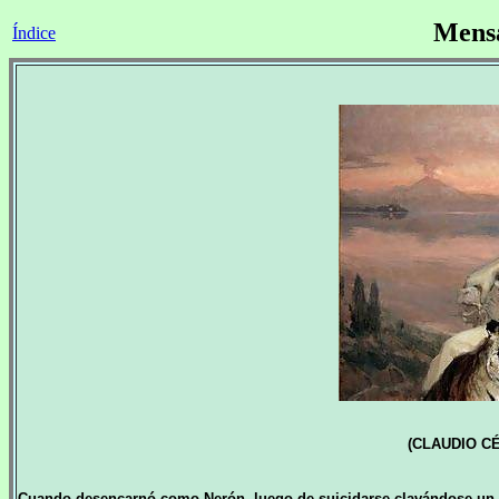
Mensa
Índice
(CLAUDIO C
Cuando desencarnó como Nerón, luego de suicidarse clavándose un pu