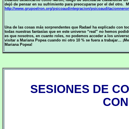
dejó de pensar en su sufrimiento para preocuparse por el del otro. 
http://www.grupoelron.org/psicoaudintegracion/psicoauditacionnero
Una de las cosas más sorprendentes que Radael ha explicado con toda
todas nuestras fantasías que en este universo “real” no hemos podido
es que nosotros, en cuanto roles, no podemos acceder a los universos
visitar a Mariana Popea cuando mi otro 10 % se fuera a trabajar… ¡Men
Mariana Popea!
SESIONES DE C
CON