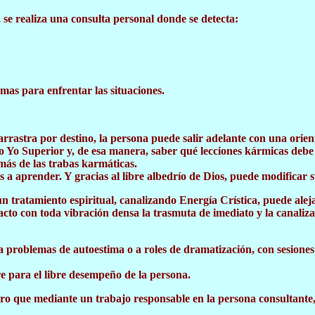
, se realiza una consulta personal donde se detecta:
emas para enfrentar las situaciones.
 arrastra por destino, la persona puede salir adelante con una or
 o Yo Superior y, de esa manera, saber qué lecciones kármicas debe 
emás de las trabas karmáticas.
a aprender. Y gracias al libre albedrío de Dios, puede modificar s
 un tratamiento espiritual, canalizando Energía Crística, puede aleja
cto con toda vibración densa la trasmuta de imediato y la canaliz
o a problemas de autoestima o a roles de dramatización, con sesion
re para el libre desempeño de la persona.
ero que mediante un trabajo responsable en la persona consultante