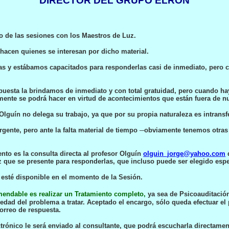
DIRECTOR DEL GRUPO ELRON
o de las sesiones con los Maestros de Luz.
hacen quienes se interesan por dicho material.
cas y estábamos capacitados para responderlas casi de inmediato, pero c
esta la brindamos de inmediato y con total gratuidad, pero cuando hay
lmente
se
podr
á
hacer en virtud de acontecimientos que están fuera de nu
 Olguín no delega
su
trabajo, ya que por su propia naturaleza es intransfe
ente, pero ante la falta material de tiempo ─obviamente tenemos otras
to es la consulta directa al profesor Olguín
olguin_jorge@yahoo.com
uz que se presente para responderlas, que incluso puede ser elegido esp
esté disponible en el momento de la Sesión.
mendable es realizar un Tratamiento completo,
ya sea de Psicoauditación
edad del problema a tratar. Aceptado el encargo, sólo queda efectuar el 
correo de respuesta.
ctrónico le será enviado al consultante, que podrá escucharla directam