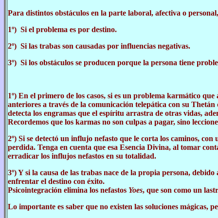
Para distintos obstáculos en la parte laboral, afectiva o personal
1º) Si el problema es por destino.
2º) Si las trabas son causadas por influencias negativas.
3º) Si los obstáculos se producen porque la persona tiene probl
1º) En el primero de los casos, si es un problema karmático que
anteriores a través de la comunicación telepática con su Thetán
detecta los engramas que el espíritu arrastra de otras vidas, ad
Recordemos que los karmas no son culpas a pagar, sino lecciones 
2º)
Si se detectó un influjo nefasto que le corta los caminos, con
perdida. Tenga en cuenta que esa Esencia Divina, al tomar conta
erradicar los influjos nefastos en su totalidad.
3º)
Y si la causa de las trabas nace de la propia persona, debid
enfrentar el destino con éxito.
Psicointegración elimina los nefastos
Yoes
, que son como un last
Lo importante es saber que no existen las soluciones mágicas, p