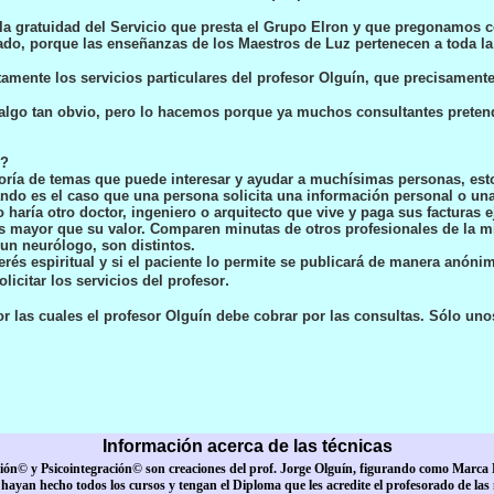
 la gratuidad del Servicio que presta el Grupo Elron y que pregonamos 
ado
, porque las enseñanzas de los Maestros de Luz pertenecen a toda la
tamente los servicios particulares del profesor Olguín, que precisamente
algo tan obvio, pero lo hacemos porque ya muchos consultantes pretendi
s?
ría de temas que puede interesar y ayudar a muchísimas personas, est
do es el caso que una persona solicita una información personal o una 
haría otro doctor, ingeniero o arquitecto que vive y paga sus facturas 
s mayor que su valor. Comparen minutas de otros profesionales de la m
un neurólogo, son distintos.
terés espiritual y si el paciente lo permite se publicará de manera anó
.
icitar los servicios del profesor
r las cuales el profesor Olguín debe cobrar por las consultas. Sólo u
Información acerca de las técnicas
xión© y Psicointegración© son creaciones del prof. Jorge Olguín, figurando como Marca 
 hayan hecho todos los cursos y tengan el Diploma que les acredite el profesorado de las