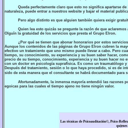
Queda perfectamente claro que esto no significa apartarse de
naturaleza, puede entrar a nuestros website y bajar el material
public
Pero algo distinto es que alguien también quiera exigir gratui
Quien lea esto quizás se pregunte la razón de que aclaremos 
Olguín la gratuidad de los servicios que presta el Grupo Elron.
¿Por qué se tienen que abonar honorarios por estos servicio
Aunque los contenidos de las páginas de Grupo Elron cubren la mayo
efectivo un tratamiento que uno mismo puede llevar a cabo. Pero cuan
tiempo, su conocimiento, su experiencia y su buen saber hacer, como 
precio de su tiempo, conocimiento, experiencia y su buen hacer no e
con un doctor en psicología suprafísica. Es como un traumatólogo y 
Después del tratamiento, sesión o lo que haya procedido, si es de in
sido de esta manera que el consultante se habrá documentado para sol
Afortunadamente, la inmensa mayoría entendió las razones po
egoicas para las cuales el tiempo ajeno no tiene ningún valor.
Las técnicas de Psicoauditación©, Psico-Refle
quienes