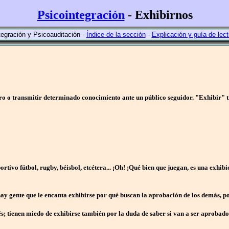
Psicointegración
- Exhibirnos
egración y Psicoauditación -
Índice de la sección
-
Explicación y guía de lect
aro o transmitir determinado conocimiento ante un público seguidor. "Exhibir" t
ivo fútbol, rugby, béisbol, etcétera... ¡Oh! ¡Qué bien que juegan, es una exhibi
y gente que le encanta exhibirse por qué buscan la aprobación de los demás, por
; tienen miedo de exhibirse también por la duda de saber si van a ser aprobados