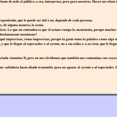
ante de todo el público, o sea, interpretar, pero para nosotros. Hacer un relato
exponiendo, que le puede ser útil o no, depende de cada persona.
 y, de alguna manera, lo actúo.
ticio. Lo que no entienden es que el actuar rompe la monotonía, porque mucho
a absolutamente monótono?
s qué improvisar, cómo improvisar, porque la gente toma la palabra como algo n
, y que le llegue al espectador o al oyente, no a sus oídos o a su vista, que le ll
rinda vitamina D, pero no nos olvidemos que también nos contamina con rayos ult
er sabiduría hasta dónde transmitir para no agotar al oyente o al espectador. 