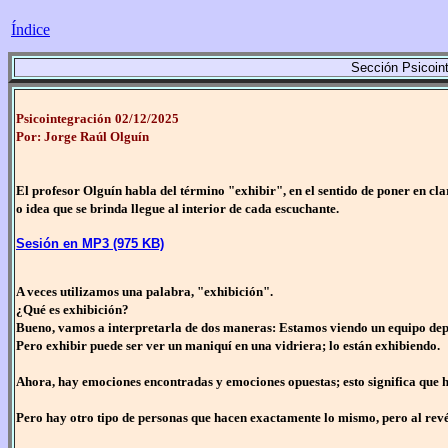
Índice
Sección Psicoint
Psicointegración
02/12/2025
Por: Jorge Raúl Olguín
El profesor Olguín habla del término "exhibir", en el sentido de poner en cl
o idea que se brinda llegue al interior de cada escuchante.
Sesión en MP3 (975 KB)
A veces utilizamos una palabra, "exhibición".
¿Qué es exhibición?
Bueno, vamos a interpretarla de dos maneras: Estamos viendo un equipo deport
Pero exhibir puede ser ver un maniquí en una vidriera; lo están exhibiendo.
Ahora, hay emociones encontradas y emociones opuestas; esto significa que ha
Pero hay otro tipo de personas que hacen exactamente lo mismo, pero al revés