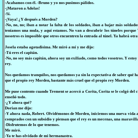
-Acabamos con él. -Bruno y yo nos pusimos pálidos.
-¡Mataron a Adolas!
-Sí.
-¡Vaya! ¿Y después a Morden?
-No, no, no; iban a notar la falta de los soldados, iban a bajar más soldad
teníamos una mula, y aquí estamos. No van a descubrir los túneles porque 
nosotros es imposible que otros encuentren la entrada al túnel. Ya habrá otr
Josela estaba agotadísima. Me miró a mí y me dijo:
-Tú eres el capitán.
-No, no soy más capitán, ahora soy un exiliado, como todos vosotros. Y estoy
rey.
Nos quedamos tranquilos, nos quedamos ya sin la expectativa de saber qué h
que el propio rey Morden, bastante más cruel que el propio rey Morden.
Me puse contento cuando Trement se acercó a Corita, Corita se le colgó del c
enseñó todo.
-¿Y ahora qué?
Dorian me dijo:
-Y ahora nada, Robert. Olvidémonos de Morden, iniciemos una nueva vida aq
comprados con un subsidio y piensan que el rey es un mecenas, una maravilla
-Disfrutemos de lo que tenemos.
Me miró.
-Ya te has olvidado de mi hermanastra.