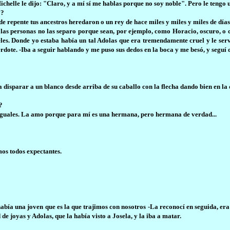
helle le dijo: "Claro, y a mí sí me hablas porque no soy noble". Pero le tengo 
o?
repente tus ancestros heredaron o un rey de hace miles y miles y miles de días le
í las personas no las separo porque sean, por ejemplo, como Horacio, oscuro, 
eles. Donde yo estaba había un tal Adolas que era tremendamente cruel y le se
erdote. -Iba a seguir hablando y me puso sus dedos en la boca y me besó, y seguí 
disparar a un blanco desde arriba de su caballo con la flecha dando bien en la 
?
s iguales. La amo porque para mí es una hermana, pero hermana de verdad...
os todos expectantes.
había una joven que es la que trajimos con nosotros -La reconocí en seguida, era
 joyas y Adolas, que la había visto a Josela, y la iba a matar.