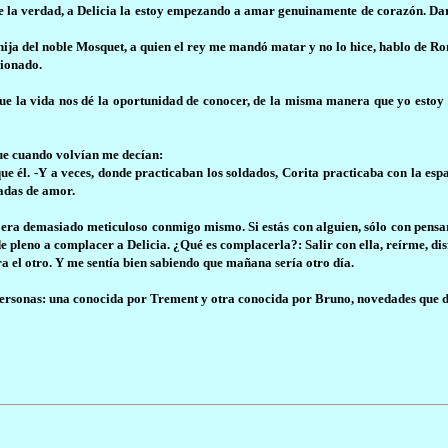
ije la verdad, a Delicia la estoy empezando a amar genuinamente de corazón. Dari
ja del noble Mosquet, a quien el rey me mandó matar y no lo hice, hablo de Rom
sionado.
ue la vida nos dé la oportunidad de conocer, de la misma manera que yo estoy
que cuando volvían me decían:
ue él. -Y a veces, donde practicaban los soldados, Corita practicaba con la e
radas de amor.
s era demasiado meticuloso conmigo mismo. Si estás con alguien, sólo con pensar
leno a complacer a Delicia. ¿Qué es complacerla?: Salir con ella, reírme, disfru
el otro. Y me sentía bien sabiendo que mañana sería otro día.
ersonas: una conocida por Trement y otra conocida por Bruno, novedades que da