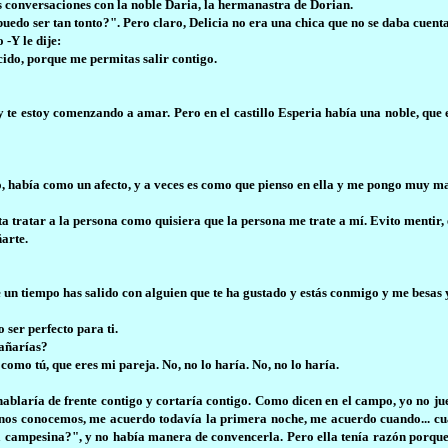
 conversaciones con la noble Daria, la hermanastra de Dorian.
do ser tan tonto?". Pero claro, Delicia no era una chica que no se daba cuenta 
 -Y le dije:
cido, porque me permitas salir contigo.
 y te estoy comenzando a amar. Pero en el castillo Esperia había una noble, que 
no, había como un afecto, y a veces es como que pienso en ella y me pongo muy ma
a tratar a la persona como quisiera que la persona me trate a mí. Evito mentir
arte.
e un tiempo has salido con alguien que te ha gustado y estás conmigo y me besas 
 ser perfecto para ti.
gañarías?
como tú, que eres mi pareja. No, no lo haría. No, no lo haría.
 hablaría de frente contigo y cortaría contigo. Como dicen en el campo, yo no j
 nos conocemos, me acuerdo todavía la primera noche, me acuerdo cuando... cua
una campesina?", y no había manera de convencerla. Pero ella tenía razón porq