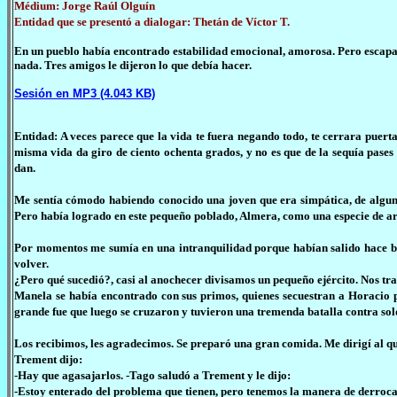
Médium: Jorge Raúl Olguín
Entidad que se presentó a dialogar: Thetán de Víctor T.
En un pueblo había encontrado estabilidad emocional, amorosa. Pero escapando
nada. Tres amigos le dijeron lo que debía hacer.
Sesión en MP3 (4.043 KB)
Entidad: A veces parece que la vida te fuera negando todo, te cerrara puerta
misma vida da giro de ciento ochenta grados, y no es que de la sequía pases
dan.
Me sentía cómodo habiendo conocido una joven que era simpática, de alguna
Pero había logrado en este pequeño poblado, Almera, como una especie de a
Por momentos me sumía en una intranquilidad porque habían salido hace ba
volver.
¿Pero qué sucedió?, casi al anochecer divisamos un pequeño ejército. Nos t
Manela se había encontrado con sus primos, quienes secuestran a Horacio p
grande fue que luego se cruzaron y tuvieron una tremenda batalla contra so
Los recibimos, les agradecimos. Se preparó una gran comida. Me dirigí al q
Trement dijo:
-Hay que agasajarlos. -Tago saludó a Trement y le dijo:
-Estoy enterado del problema que tienen, pero tenemos la manera de derrocar