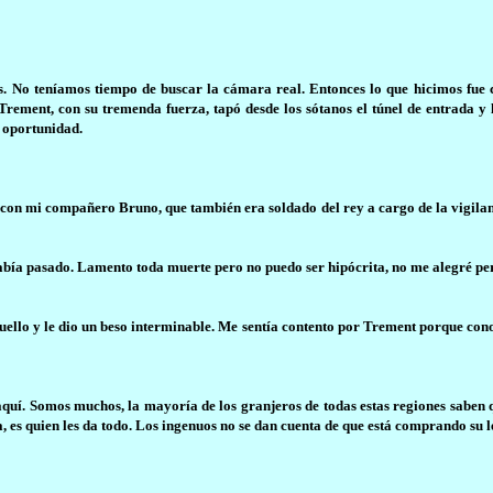
os. No teníamos tiempo de buscar la cámara real. Entonces lo que hicimos fue 
Trement, con su tremenda fuerza, tapó desde los sótanos el túnel de entrada y
a oportunidad.
 con mi compañero Bruno, que también era soldado del rey a cargo de la vigilan
abía pasado. Lamento toda muerte pero no puedo ser hipócrita, no me alegré pe
uello y le dio un beso interminable. Me sentía contento por Trement porque conoc
uí. Somos muchos, la mayoría de los granjeros de todas estas regiones saben 
, es quien les da todo. Los ingenuos no se dan cuenta de que está comprando su 