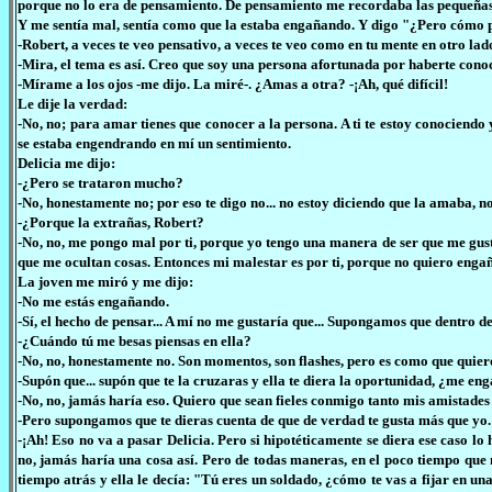
porque no lo era de pensamiento. De pensamiento me recordaba las pequeñas
Y me sentía mal, sentía como que la estaba engañando. Y digo "¿Pero cómo pue
-Robert, a veces te veo pensativo, a veces te veo como en tu mente en otro lado
-Mira, el tema es así. Creo que soy una persona afortunada por haberte cono
-Mírame a los ojos -me dijo. La miré-. ¿Amas a otra? -¡Ah, qué difícil!
Le dije la verdad:
-No, no; para amar tienes que conocer a la persona. A ti te estoy conociendo
se estaba engendrando en mí un sentimiento.
Delicia me dijo:
-¿Pero se trataron mucho?
-No, honestamente no; por eso te digo no... no estoy diciendo que la amaba, 
-¿Porque la extrañas, Robert?
-No, no, me pongo mal por ti, porque yo tengo una manera de ser que me gust
que me ocultan cosas. Entonces mi malestar es por ti, porque no quiero engañ
La joven me miró y me dijo:
-No me estás engañando.
-Sí, el hecho de pensar... A mí no me gustaría que... Supongamos que dentro d
-¿Cuándo tú me besas piensas en ella?
-No, no, honestamente no. Son momentos, son flashes, pero es como que quiero
-Supón que... supón que te la cruzaras y ella te diera la oportunidad, ¿me en
-No, no, jamás haría eso. Quiero que sean fieles conmigo tanto mis amistades 
-Pero supongamos que te dieras cuenta de que de verdad te gusta más que yo.
-¡Ah! Eso no va a pasar Delicia. Pero si hipotéticamente se diera ese caso lo
no, jamás haría una cosa así. Pero de todas maneras, en el poco tiempo que
tiempo atrás y ella le decía: "Tú eres un soldado, ¿cómo te vas a fijar en 