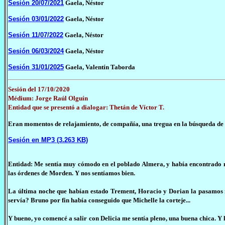
Sesión 20/07/2021
Gaela, Néstor
Sesión 03/01/2022
Gaela, Néstor
Sesión 11/07/2022
Gaela, Néstor
Sesión 06/03/2024
Gaela, Néstor
Sesión 31/01/2025
Gaela, Valentín Taborda
Sesión del 17/10/2020
Médium: Jorge Raúl Olguín
Entidad que se presentó a dialogar: Thetán de Víctor T.
Eran momentos de relajamiento, de compañía, una tregua en la búsqueda de qu
Sesión en MP3 (3.263 KB)
Entidad: Me sentía muy cómodo en el poblado Almera, y había encontrado m
las órdenes de Morden. Y nos sentíamos bien.
La última noche que habían estado Trement, Horacio y Dorian la pasamos m
servía? Bruno por fin había conseguido que Michelle la corteje...
Y bueno, yo comencé a salir con Delicia me sentía pleno, una buena chica. Y l