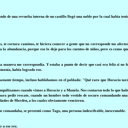
 de una revuelta interna de un castillo llegó una noble por la cual había tenid
s, te cortara caminos, te hiciera conocer a gente que no corresponde tus afecto
 a la abundancia, porque eso lo dejo para los cuentos de niños, pero es como qu
 manera me correspondía. Y estaba a punto de decir que casi era feliz si no f
rmonía, había logrado eso.
stante tiempo, incluso hablábamos en el poblado: "Qué raro que Horacio tarde
ranquilizamos cuando vimos a Horacio y a Manela. Nos contaron todo lo que hab
ara pedir rescate, cuando un hombre todo vestido de oscuro comandando una o
ldados de Morden, a los cuales obviamente vencieron.
ue comandaba, se presentó como Tago, una persona indescifrable, inescrutable.
 a ese rey.