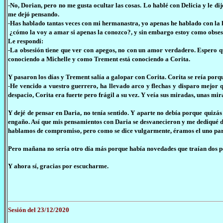
-No, Dorian, pero no me gusta ocultar las cosas. Lo hablé con Delicia y le d
me dejó pensando.
-Has hablado tantas veces con mi hermanastra, yo apenas he hablado con la hi
¿cómo la voy a amar si apenas la conozco?, y sin embargo estoy como obse
Le respondí:
-La obsesión tiene que ver con apegos, no con un amor verdadero. Espero q
conociendo a Michelle y como Trement está conociendo a Corita.
Y pasaron los días y Trement salía a galopar con Corita. Corita se reía por
-He vencido a vuestro guerrero, ha llevado arco y flechas y disparo mejor q
despacio, Corita era fuerte pero frágil a su vez. Y veía sus miradas, unas mi
Y dejé de pensar en Daria, no tenía sentido. Y aparte no debía porque quizá
engaño. Así que mis pensamientos con Daria se desvanecieron y me dediqué de p
hablamos de compromiso, pero como se dice vulgarmente, éramos el uno para 
Pero mañana no sería otro día más porque había novedades que traían dos p
Y ahora sí, gracias por escucharme.
Sesión del 23/12/2020