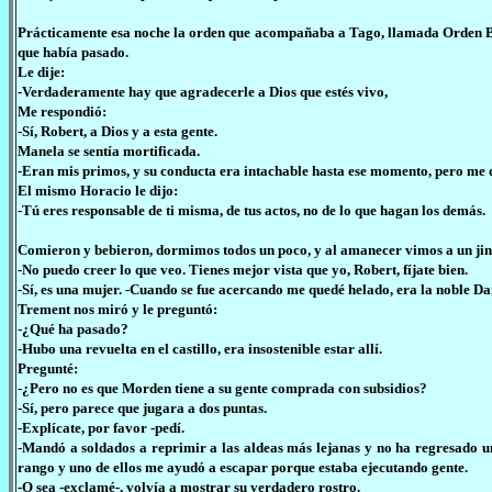
Prácticamente esa noche la orden que acompañaba a Tago, llamada Orden Bla
que había pasado.
Le dije:
-Verdaderamente hay que agradecerle a Dios que estés vivo,
Me respondió:
-Sí, Robert, a Dios y a esta gente.
Manela se sentía mortificada.
-Eran mis primos, y su conducta era intachable hasta ese momento, pero me 
El mismo Horacio le dijo:
-Tú eres responsable de ti misma, de tus actos, no de lo que hagan los demás.
Comieron y bebieron, dormimos todos un poco, y al amanecer vimos a un jine
-No puedo creer lo que veo. Tienes mejor vista que yo, Robert, fíjate bien.
-Sí, es una mujer. -Cuando se fue acercando me quedé helado, era la noble D
Trement nos miró y le preguntó:
-¿Qué ha pasado?
-Hubo una revuelta en el castillo, era insostenible estar allí.
Pregunté:
-¿Pero no es que Morden tiene a su gente comprada con subsidios?
-Sí, pero parece que jugara a dos puntas.
-Explícate, por favor -pedí.
-Mandó a soldados a reprimir a las aldeas más lejanas y no ha regresado un
rango y uno de ellos me ayudó a escapar porque estaba ejecutando gente.
-O sea -exclamé-, volvía a mostrar su verdadero rostro.