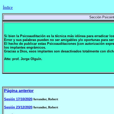
Índice
Sección Psicoint
Si bien la Psicoauditación es la técnica más idónea para erradicar l
Error y sus palabras pueden no ser amigables y/o oportunas para ser
El hecho de publicar estas Psicoauditaciones (con autorización exp
los implantes engrámicos.
Gracias a Dios, esos implantes son desactivados totalmente con dich
Atte: prof. Jorge Olguín.
Página anterior
Sesión 17/10/2020
Aerandor, Robert
Sesión 23/12/2020
Aerandor, Robert