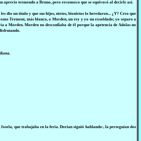
un aprecio tremendo a Bruno, pero reconozco que se equivocó al decirle así.
s dio un título y que sus hijos, nietos, biznietos lo heredaron... ¿Y? Creo que
o como Trement, más blanco, o Morden, un rey y yo un exsoldado; yo separo a
rvía a Morden. Morden no desconfiaba de él porque la apetencia de Adolas no
disfrutando.
diana.
 Josela, que trabajaba en la feria. Dorian siguió hablando-, la perseguían dos