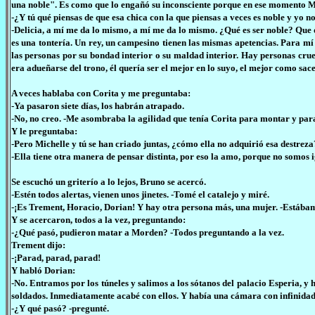
una noble". Es como que lo engañó su inconsciente porque en ese momento Mic
-¿Y tú qué piensas de que esa chica con la que piensas a veces es noble y yo n
-Delicia, a mí me da lo mismo, a mí me da lo mismo. ¿Qué es ser noble? Que de 
es una tontería. Un rey, un campesino tienen las mismas apetencias. Para m
las personas por su bondad interior o su maldad interior. Hay personas cru
era adueñarse del trono, él quería ser el mejor en lo suyo, el mejor como sac
A veces hablaba con Corita y me preguntaba:
-Ya pasaron siete días, los habrán atrapado.
-No, no creo. -Me asombraba la agilidad que tenía Corita para montar y para 
Y le preguntaba:
-Pero Michelle y tú se han criado juntas, ¿cómo ella no adquirió esa destreza
-Ella tiene otra manera de pensar distinta, por eso la amo, porque no somo
Se escuchó un griterío a lo lejos, Bruno se acercó.
-Estén todos alertas, vienen unos jinetes. -Tomé el catalejo y miré.
-¡Es Trement, Horacio, Dorian! Y hay otra persona más, una mujer. -Estábam
Y se acercaron, todos a la vez, preguntando:
-¿Qué pasó, pudieron matar a Morden? -Todos preguntando a la vez.
Trement dijo:
-¡Parad, parad, parad!
Y habló Dorian:
-No. Entramos por los túneles y salimos a los sótanos del palacio Esperia, y 
soldados. Inmediatamente acabé con ellos. Y había una cámara con infinidad de
-¿Y qué pasó? -pregunté.