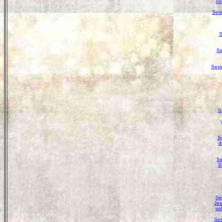
co
Sesi
S
Se
Sesi
S
So
d
Se
S
Se
Jes
vo
Ses