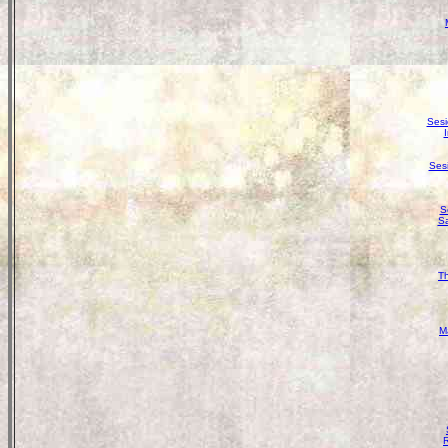
Sesi
I
Ses
S
Sa
M
R