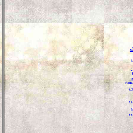
So
1
2
11
Radae
7/
12
O
19