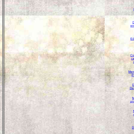
D
en
Eó
Co
ca
Men
P
D
De
M
uni
D