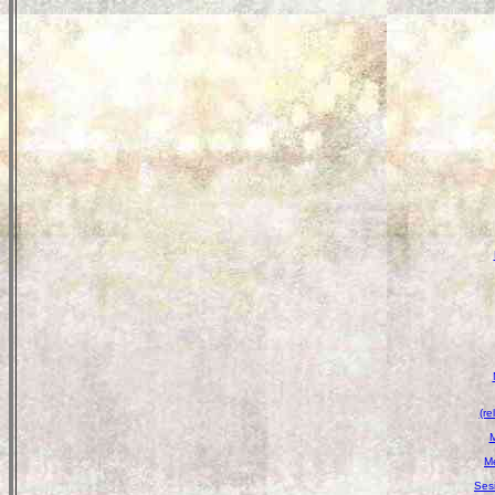
(re
M
M
Ses