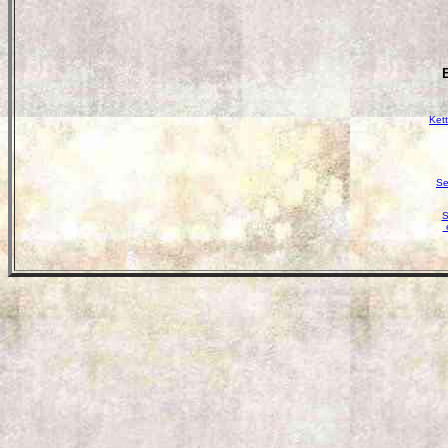
Ket
Se
S
 