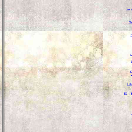
Impo
Or
D
C
2
Psi
Eón. 