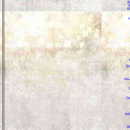
Se
d
eq
c
Se
con 
Co
ext
Ve