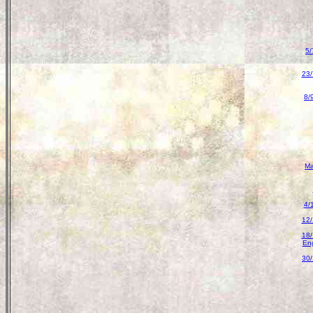
5/
23/
8/
Ma
4/
12/
18/
Eng
30/