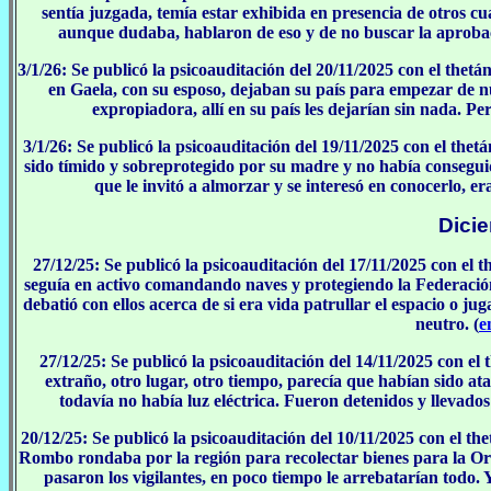
sentía juzgada, temía estar exhibida en presencia de otros c
aunque dudaba, hablaron de eso y de no buscar la aprobac
3/1/26: Se publicó la psicoauditación del 20/11/2025 con el thet
en Gaela, con su esposo, dejaban su país para empezar de 
expropiadora, allí en su país les dejarían sin nada. Pe
3/1/26: Se publicó la psicoauditación del 19/11/2025 con el the
sido tímido y sobreprotegido por su madre y no había consegui
que le invitó a almorzar y se interesó en conocerlo, er
Dici
27/12/25: Se publicó la psicoauditación del 17/11/2025 con el
seguía en activo comandando naves y protegiendo la Federación
debatió con ellos acerca de si era vida patrullar el espacio o j
neutro. (
e
27/12/25: Se publicó la psicoauditación del 14/11/2025 con el
extraño, otro lugar, otro tiempo, parecía que habían sido at
todavía no había luz eléctrica. Fueron detenidos y llevado
20/12/25: Se publicó la psicoauditación del 10/11/2025 con el th
Rombo rondaba por la región para recolectar bienes para la Or
pasaron los vigilantes, en poco tiempo le arrebatarían todo. Y