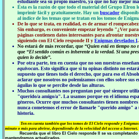
estudiante sea su propio maestro, ya que no hay mejor m
Ésta es la razón de que todo el material del Grupo Elron 
imprimir fácil y gratuitamente. Hay un
buscador
disponib
al índice de los temas que se tratan en los tomos de Enigm
De lo que se trata, en realidad, es de armar el rompecab
Sin embargo, es conveniente empezar leyendo "¿Ver para 
páginas contienen datos interesantes para afrontar nuestr
siguiendo con El Cielo responde II y
Enigmas develados I
No estará de más recordar, que
“Quien está en tiempo no n
que
“El sentido común es inherente a la verdad. Si una pres
quien lo decide”.
Por otra parte, ten en cuenta que no son nuestras enseñan
equivocan
. Esto significa que si tu opinas distinto no est
supuesto que tienes todo el derecho, que para eso el Absolu
aclarar que nosotros no polemizamos con ellos sobre sus 
águilas lo que se percibe desde las alturas.
Muchos consultantes nos preguntan por qué siempre utiliz
"querido/a amigo/a". La usamos porque en el idioma espa
géneros. Ocurre que muchos consultantes tienen nombres qu
nunca cometemos el error de llamarle "querido amigo" a u
historia.
Ten en cuenta también que los tomos de El Cielo responde y Enigmas 
minuto o más para abrirse, dependiendo de la velocidad del acceso a Internet. 
Recuerda que el libro El Cielo responde II se va completan
mantendremos actualizados.