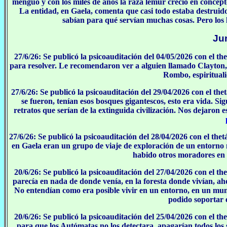
menguó y con los miles de años la raza lémur creció en concep
La entidad, en Gaela, comenta que casi todo estaba destruido, 
sabían para qué servían muchas cosas. Pero los
Ju
27/6/26: Se publicó la psicoauditación del 04/05/2026 con el t
para resolver. Le recomendaron ver a alguien llamado Clayton, 
Rombo, espiritualid
27/6/26: Se publicó la psicoauditación del 29/04/2026 con el t
se fueron, tenían esos bosques gigantescos, esto era vida. S
retratos que serían de la extinguida civilización. Nos dejaron
27/6/26: Se publicó la psicoauditación del 28/04/2026 con el th
en Gaela eran un grupo de viaje de exploración de un entorno 
habido otros moradores en 
20/6/26: Se publicó la psicoauditación del 27/04/2026 con el t
parecía en nada de donde venía, en la foresta donde vivían, aho
No entendían como era posible vivir en un entorno, en un mun
podido soportar e
20/6/26: Se publicó la psicoauditación del 25/04/2026 con el t
para que los Autómatas no los detectara, apagarían todos los 