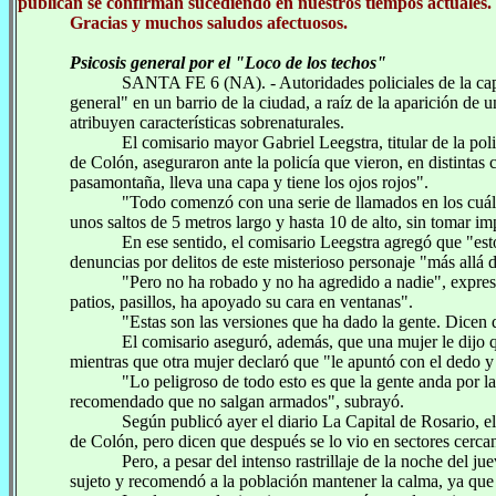
publican se confirman sucediendo en nuestros tiempos actuales.
Gracias y muchos saludos afectuosos.
Psicosis general por el "Loco de los techos"
SANTA FE 6 (NA). - Autoridades policiales de la capi
general" en un barrio de la ciudad, a raíz de la aparición de
atribuyen características sobrenaturales.
El comisario mayor Gabriel Leegstra, titular de la poli
de Colón, aseguraron ante la policía que vieron, en distintas 
pasamontaña, lleva una capa y tiene los ojos rojos".
"Todo comenzó con una serie de llamados en los cuále
unos saltos de 5 metros largo y hasta 10 de alto, sin tomar imp
En ese sentido, el comisario Leegstra agregó que "est
denuncias por delitos de este misterioso personaje "más allá 
"Pero no ha robado y no ha agredido a nadie", expresó 
patios, pasillos, ha apoyado su cara en ventanas".
"Estas son las versiones que ha dado la gente. Dicen q
El comisario aseguró, además, que una mujer le dijo q
mientras que otra mujer declaró que "le apuntó con el dedo y
"Lo peligroso de todo esto es que la gente anda por l
recomendado que no salgan armados", subrayó.
Según publicó ayer el diario La Capital de Rosario, e
de Colón, pero dicen que después se lo vio en sectores cerc
Pero, a pesar del intenso rastrillaje de la noche del j
sujeto y recomendó a la población mantener la calma, ya que 