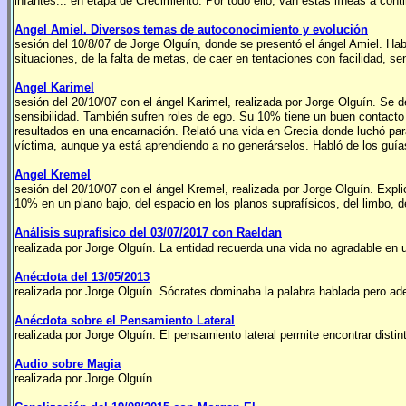
infantes... en etapa de Crecimiento. Por todo ello, van estas líneas a cont
Angel Amiel. Diversos temas de autoconocimiento y evolución
sesión del 10/8/07 de Jorge Olguín, donde se presentó el ángel Amiel. Habl
situaciones, de la falta de metas, de caer en tentaciones con facilidad, sen
Angel Karimel
sesión del 20/10/07 con el ángel Karimel, realizada por Jorge Olguín. Se
sensibilidad. También sufren roles de ego. Su 10% tiene un buen contacto
resultados en una encarnación. Relató una vida en Grecia donde luchó par
víctima, aunque ya está aprendiendo a no generárselos. Habló de los guías 
Angel Kremel
sesión del 20/10/07 con el ángel Kremel, realizada por Jorge Olguín. Expl
10% en un plano bajo, del espacio en los planos suprafísicos, del limbo, 
Análisis suprafísico del 03/07/2017 con Raeldan
realizada por Jorge Olguín. La entidad recuerda una vida no agradable en
Anécdota del 13/05/2013
realizada por Jorge Olguín. Sócrates dominaba la palabra hablada pero ad
Anécdota sobre el Pensamiento Lateral
realizada por Jorge Olguín. El pensamiento lateral permite encontrar distin
Audio sobre Magia
realizada por Jorge Olguín.