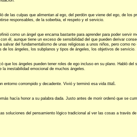
inuación.
ó de las culpas que alimentan al ego, del perdón que viene del ego, de los pr
tirse responsables, de la soberbia, el respeto y el servicio.
 definió como un ángel que encarna bastante para aprender para poder servir 
 con él, aunque tiene un exceso de sensibilidad del que pueden derivar cons
a salvar del fundamentalismo de unas religiosas a unos niños, pero como no
de los ángeles, los subplanos y tipos de ángeles, los objetivos de servicio.
icó que los ángeles pueden tener roles de ego incluso en su plano. Habló del 
de la inestabilidad emocional de muchos ángeles.
mal.
 un entorno corrompido y decadente. Vivió y terminó esa vida
emás hacía honor a su palabra dada. Justo antes de morir ordenó que se cump
tas soluciones del pensamiento lógico tradicional al ver las cosas a través de