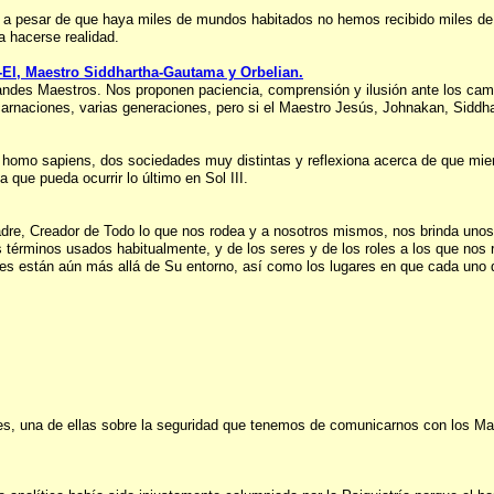
ué a pesar de que haya miles de mundos habitados no hemos recibido miles de 
a hacerse realidad.
-El, Maestro Siddhartha-Gautama y Orbelian.
andes Maestros. Nos proponen paciencia, comprensión y ilusión ante los camb
arnaciones, varias generaciones, pero si el Maestro Jesús, Johnakan, Siddhart
homo sapiens, dos sociedades muy distintas y reflexiona acerca de que mien
 que pueda ocurrir lo último en Sol III.
Padre, Creador de Todo lo que nos rodea y a nosotros mismos, nos brinda unos
los términos usados habitualmente, y de los seres y de los roles a los que no
es están aún más allá de Su entorno, así como los lugares en que cada uno d
es, una de ellas sobre la seguridad que tenemos de comunicarnos con los Mae