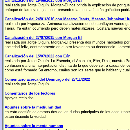
Canalización del 19/08/2015 con Morgan-El
realizada por Jorge Olguín. Morgan-El nos brinda la explicación de por q
enfoque de las investigaciones presentes la ciencia ficción galáctica podrí
Canalización del 24/01/2016 con Maestro Jesús, Maestro Johnakan Ur
realizada por Esperanza. Animosa canalización donde confluyen varios gr
Tierra. Ya están ocurriendo pero deben materializarse. Costará nuevas enc
Canalización del 27/07/2015 con Morgan-El
realizada por Jorge Olguín. Morgan-El presenta dos mundos habitados por 
sociedad feliz, contrariamente en el otro favorecen su decadencia. Lamenta
Canalización del 15/07/2022 con Eón
realizada por Jorge Olguín. La Esencia, el Absoluto, Eón, Dios, nuestro 
confusión o a una interpretación distinta de la que debe ser, a causa de 
cómo está formado Su entorno, cuáles son los seres que lo habitan y cuál
Comentario acerca del Demiurgo del 27/11/2022
realizada por Jorge Olguín.
Comentarios de los lectores
Apoyos recibidos
Apuntes sobre la mediumnidad
en esta ocasión aclaramos dos de las dudas principales de los consultant
estén diciendo la verdad
Apuntes sobre la mente humana