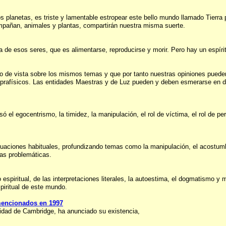
 planetas, es triste y lamentable estropear este bello mundo llamado Tierra 
compañan, animales y plantas, compartirán nuestra misma suerte.
a de esos seres, que es alimentarse, reproducirse y morir. Pero hay un espíri
o de vista sobre los mismos temas y que por tanto nuestras opiniones pued
suprafísicos. Las entidades Maestras y de Luz pueden y deben esmerarse en di
el egocentrismo, la timidez, la manipulación, el rol de víctima, el rol de per
tuaciones habituales, profundizando temas como la manipulación, el acostumbr
tas problemáticas.
spiritual, de las interpretaciones literales, la autoestima, el dogmatismo y man
piritual de este mundo.
 mencionados en 1997
rsidad de Cambridge, ha anunciado su existencia,