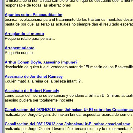
la historia de la humanidad cambió el día en que se descubrió que la ment
responsable de todas las aberraciones
Apuntes sobre Psicoauditación
técnica revolucionaria para el tratamiento de los trastornos mentales de
pauta de por qué las terapias actuales no siempre dan el resultado espera
Arreglando el mundo
Pequeño relato para pensar...
Arrepentimiento
Pequeño cuento.
Arthur Conan Doyle, ¿asesino impune?
develación de quien fue el verdadero autor de "El mastín de los Baskervill
Asesinato de JonBenet Ramsey
¿quién mató a la reina de la belleza infantil? .
Asesinato de Robert Kennedy
como autor del hecho se sentenció y condenó a Srhiran B. Srhiran, actualm
asesino pudiera ser totalmente inocente
Canalización del 08/04/2013 con Johnakan Ur-El sobre las Creaciones
realizada por Jorge Olguín. Johnakan brinda respuestas acerca de cómo so
Canalización del 08/11/2012 con Johnakan-Ur-El sobre creacionismo
realizada por Jorge Olguín. Desmintió el creacionismo y la experimentació