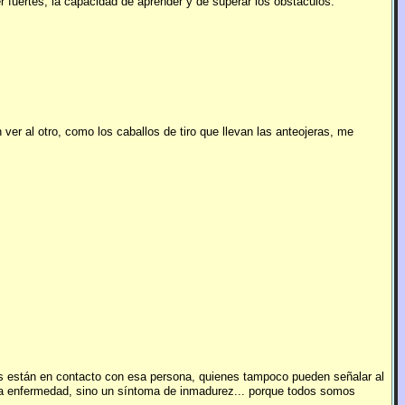
r fuertes, la capacidad de aprender y de superar los obstáculos.
ver al otro, como los caballos de tiro que llevan las anteojeras, me
nes están en contacto con esa persona, quienes tampoco pueden señalar al
 una enfermedad, sino un síntoma de inmadurez... porque todos somos