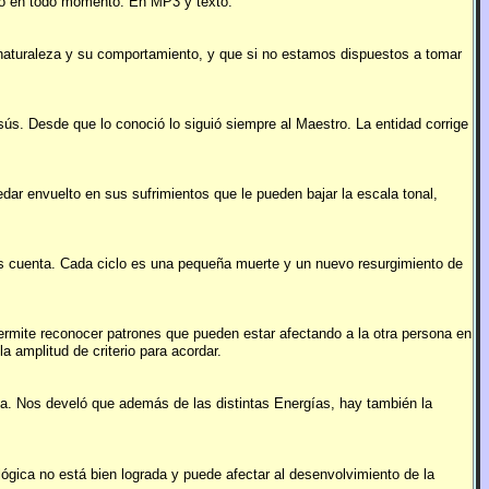
rio en todo momento. En MP3 y texto.
 naturaleza y su comportamiento, y que si no estamos dispuestos a tomar
ús. Desde que lo conoció lo siguió siempre al Maestro. La entidad corrige
ar envuelto en sus sufrimientos que le pueden bajar la escala tonal,
mos cuenta. Cada ciclo es una pequeña muerte y un nuevo resurgimiento de
permite reconocer patrones que pueden estar afectando a la otra persona en
 amplitud de criterio para acordar.
ica. Nos develó que además de las distintas Energías, hay también la
lógica no está bien lograda y puede afectar al desenvolvimiento de la