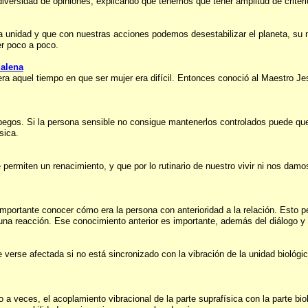
 diversidad de opiniones, explicando que tenemos que tener amplitud de crite
a unidad y que con nuestras acciones podemos desestabilizar el planeta, su
r poco a poco.
dalena
a aquel tiempo en que ser mujer era difícil. Entonces conoció al Maestro Jes
pegos. Si la persona sensible no consigue mantenerlos controlados puede qued
sica.
 permiten un renacimiento, y que por lo rutinario de nuestro vivir ni nos da
mportante conocer cómo era la persona con anterioridad a la relación. Esto 
 reacción. Ese conocimiento anterior es importante, además del diálogo y la
 verse afectada si no está sincronizado con la vibración de la unidad biológ
a veces, el acoplamiento vibracional de la parte suprafísica con la parte bio