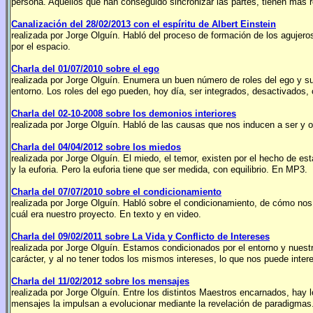
persona. Aquellos que han conseguido sincronizar las partes, tienen más
Canalización del 28/02/2013 con el espíritu de Albert Einstein
realizada por Jorge Olguín. Habló del proceso de formación de los agujero
por el espacio.
Charla del 01/07/2010 sobre el ego
realizada por Jorge Olguín. Enumera un buen número de roles del ego y su
entorno. Los roles del ego pueden, hoy día, ser integrados, desactivados, 
Charla del 02-10-2008 sobre los demonios interiores
realizada por Jorge Olguín. Habló de las causas que nos inducen a ser y
Charla del 04/04/2012 sobre los miedos
realizada por Jorge Olguín. El miedo, el temor, existen por el hecho de 
y la euforia. Pero la euforia tiene que ser medida, con equilibrio. En MP3.
Charla del 07/07/2010 sobre el condicionamiento
realizada por Jorge Olguín. Habló sobre el condicionamiento, de cómo nos 
cuál era nuestro proyecto. En texto y en video.
Charla del 09/02/2011 sobre La Vida y Conflicto de Intereses
realizada por Jorge Olguín. Estamos condicionados por el entorno y nuest
carácter, y al no tener todos los mismos intereses, lo que nos puede inte
Charla del 11/02/2012 sobre los mensajes
realizada por Jorge Olguín. Entre los distintos Maestros encarnados, hay
mensajes la impulsan a evolucionar mediante la revelación de paradigmas.