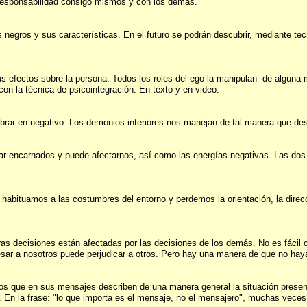
 responsabilidad consigo mismos y con los demás.
s negros y sus características. En el futuro se podrán descubrir, mediante t
s efectos sobre la persona. Todos los roles del ego la manipulan -de alguna 
con la técnica de psicointegración. En texto y en video.
 obrar en negativo. Los demonios interiores nos manejan de tal manera que 
estar encarnados y puede afectarnos, así como las energías negativas. Las do
habituamos a las costumbres del entorno y perdemos la orientación, la direc
ras decisiones están afectadas por las decisiones de los demás. No es fácil
resar a nosotros puede perjudicar a otros. Pero hay una manera de que no hay
 los que en sus mensajes describen de una manera general la situación presen
 En la frase: "lo que importa es el mensaje, no el mensajero", muchas veces