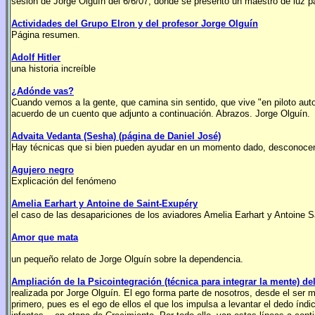
sesión de Jorge Olguín del 6/6/07, donde se presentó un maestro de luz par
Actividades del Grupo Elron y del profesor Jorge Olguín
Página resumen.
Adolf Hitler
una historia increíble
¿Adónde vas?
Cuando vemos a la gente, que camina sin sentido, que vive "en piloto autom
acuerdo de un cuento que adjunto a continuación. Abrazos. Jorge Olguín.
Advaita Vedanta (Sesha) (página de Daniel José)
Hay técnicas que si bien pueden ayudar en un momento dado, desconoce
Agujero negro
Explicación del fenómeno
Amelia Earhart y Antoine de Saint-Exupéry
el caso de las desapariciones de los aviadores Amelia Earhart y Antoine 
Amor que mata
un pequeño relato de Jorge Olguín sobre la dependencia.
Ampliación de la Psicointegración (técnica para integrar la mente) de
realizada por Jorge Olguín. El ego forma parte de nosotros, desde el ser 
primero, pues es el ego de ellos el que los impulsa a levantar el dedo ín