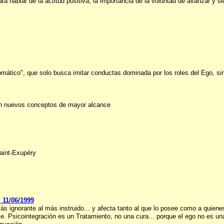
a hablar de la actitud positiva, la importancia de la voluntad de avanzar y se
ático", que solo busca imitar conductas dominada por los roles del Ego, sin 
n nuevos conceptos de mayor alcance
Saint-Exupéry
l 11/06/1999
más ignorante al más instruido... y afecta tanto al que lo posee como a quie
dice. Psicointegración es un Tratamiento, no una cura... porque el ego no es