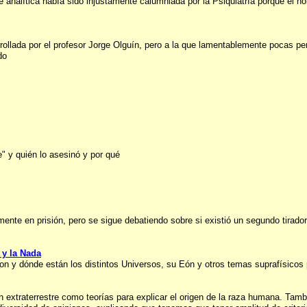
e analítica había sido injustamente calumniada por la Psiquiatría porque el 
sarrollada por el profesor Jorge Olguín, pero a la que lamentablemente pocas
do
e" y quién lo asesinó y por qué
ente en prisión, pero se sigue debatiendo sobre si existió un segundo tirador
 y la Nada
n y dónde están los distintos Universos, su Eón y otros temas suprafísicos
n extraterrestre como teorías para explicar el origen de la raza humana. Ta