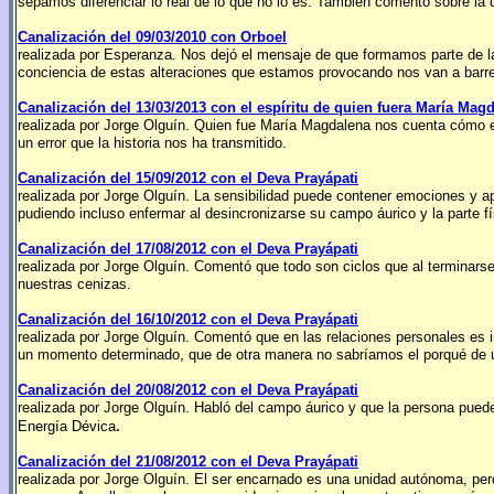
sepamos diferenciar lo real de lo que no lo es. También comentó sobre la
Canalización del 09/03/2010 con Orboel
realizada por Esperanza. Nos dejó el mensaje de que formamos parte de l
conciencia de estas alteraciones que estamos provocando nos van a barre
Canalización del 13/03/2013 con el espíritu de quien fuera María Mag
realizada por Jorge Olguín. Quien fue María Magdalena nos cuenta cómo er
un error que la historia nos ha transmitido.
Canalización del 15/09/2012 con el Deva Prayápati
realizada por Jorge Olguín. La sensibilidad puede contener emociones y a
pudiendo incluso enfermar al desincronizarse su campo áurico y la parte fí
Canalización
del 17/08/2012 con el Deva Prayápati
realizada por Jorge Olguín. Comentó que todo son ciclos que al terminarse
nuestras cenizas.
Canalización del 16/10/2012 con el Deva Prayápati
realizada por Jorge Olguín. Comentó que en las relaciones personales es i
un momento determinado, que de otra manera no sabríamos el porqué de una
Canalización del 20/08/2012 con el Deva Prayápati
realizada por Jorge Olguín. Habló del campo áurico y que la persona puede
.
Energía Dévica
Canalización del 21/08/2012 con el Deva Prayápati
realizada por Jorge Olguín. El ser encarnado es una unidad autónoma, pero 