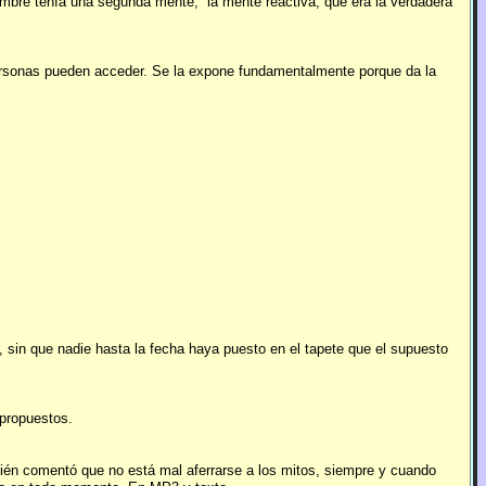
hombre tenía una segunda mente, la mente reactiva, que era la verdadera
 personas pueden acceder. Se la expone fundamentalmente porque da la
, sin que nadie hasta la fecha haya puesto en el tapete que el supuesto
 propuestos.
mbién comentó que no está mal aferrarse a los mitos, siempre y cuando