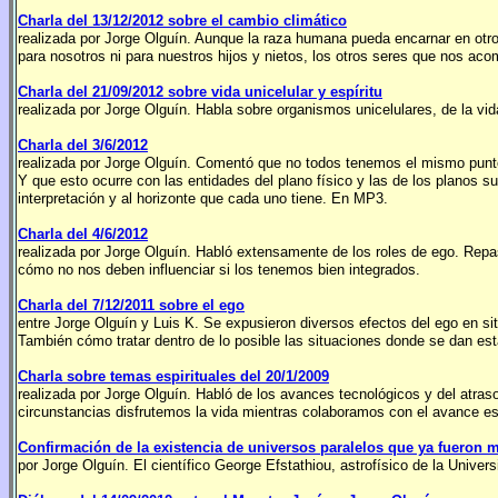
Charla del 13/12/2012 sobre el cambio climático
realizada por Jorge Olguín. Aunque la raza humana pueda encarnar en otros
para nosotros ni para nuestros hijos y nietos, los otros seres que nos a
Charla del 21/09/2012 sobre vida unicelular y espíritu
realizada por Jorge Olguín. Habla sobre organismos unicelulares, de la vid
Charla del 3/6/2012
realizada por Jorge Olguín. Comentó que no todos tenemos el mismo punt
Y que esto ocurre con las entidades del plano físico y las de los planos 
interpretación y al horizonte que cada uno tiene. En MP3.
Charla del 4/6/2012
realizada por Jorge Olguín. Habló extensamente de los roles de ego. Repasó 
cómo no nos deben influenciar si los tenemos bien integrados.
Charla del 7/12/2011 sobre el ego
entre Jorge Olguín y Luis K. Se expusieron diversos efectos del ego en si
También cómo tratar dentro de lo posible las situaciones donde se dan es
Charla sobre temas espirituales del 20/1/2009
realizada por Jorge Olguín. Habló de los avances tecnológicos y del atraso e
circunstancias disfrutemos la vida mientras colaboramos con el avance es
Confirmación de la existencia de universos paralelos que ya fueron
por Jorge Olguín. El científico George Efstathiou, astrofísico de la Unive